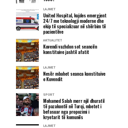
LAJMET
United Hospital, kujdes emergjent
24/7 me teknologji moderne dhe
ekip të specializuar në shërbim të
pacientëve
AKTUALITET
Kuvendi vazhdon sot seancën
konstituive jashtë afatit
LAJMET
Nesër mbahet seanca konstituive
e Kuvendit
SPORT
Mohamed Salah merr një dhuratë
të pazakontë në Turqi, mbetet i
befasuar nga propozimi i
kryetarit të komunës
LAJMET