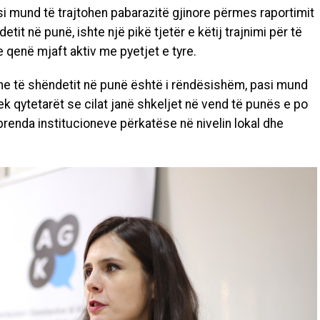
si mund të trajtohen pabarazitë gjinore përmes raportimit
tit në punë, ishte një pikë tjetër e këtij trajnimi për të
 qenë mjaft aktiv me pyetjet e tyre.
he të shëndetit në punë është i rëndësishëm, pasi mund
tek qytetarët se cilat janë shkeljet në vend të punës e po
 brenda institucioneve përkatëse në nivelin lokal dhe