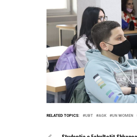
RELATED TOPICS:
UBT
AGK
UN WOMEN
DON'T MISS
Studentja e Fakultetit Shkenc