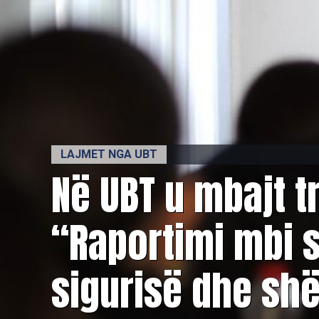
LAJMET NGA UBT
Në UBT u mbajt t
“Raportimi mbi 
sigurisë dhe sh