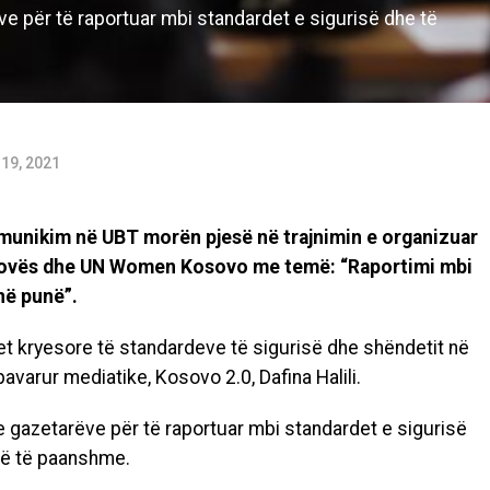
ve për të raportuar mbi standardet e sigurisë dhe të
19, 2021
munikim në UBT morën pjesë në trajnimin e organizuar
osovës dhe UN Women Kosovo me temë: “Raportimi mbi
në punë”.
t kryesore të standardeve të sigurisë dhe shëndetit në
avarur mediatike, Kosovo 2.0, Dafina Halili.
e gazetarëve për të raportuar mbi standardet e sigurisë
rë të paanshme.