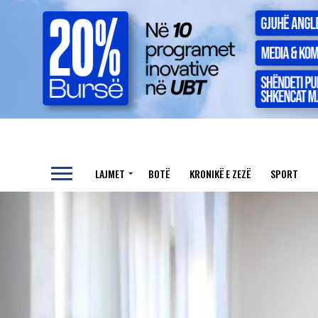
LAJMET
BOTË
KRONIKË E ZEZË
SPORT