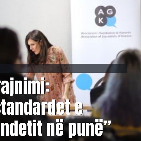
rajnimi:
standardet e
ëndetit në punë”