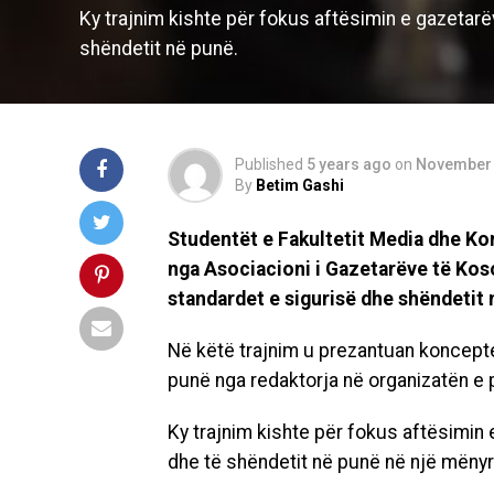
Ky trajnim kishte për fokus aftësimin e gazetarë
shëndetit në punë.
Published
5 years ago
on
November 
By
Betim Gashi
Studentët e Fakultetit Media dhe Ko
nga Asociacioni i Gazetarëve të K
standardet e sigurisë dhe shëndetit 
Në këtë trajnim u prezantuan koncepte
punë nga redaktorja në organizatën e p
Ky trajnim kishte për fokus aftësimin 
dhe të shëndetit në punë në një mëny