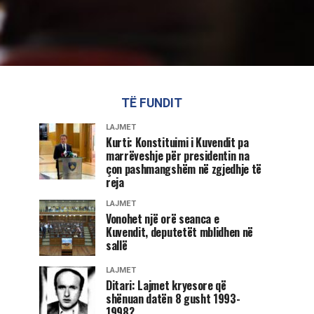
TË FUNDIT
LAJMET
Kurti: Konstituimi i Kuvendit pa
marrëveshje për presidentin na
çon pashmangshëm në zgjedhje të
reja
LAJMET
Vonohet një orë seanca e
Kuvendit, deputetët mblidhen në
sallë
LAJMET
Ditari: Lajmet kryesore që
shënuan datën 8 gusht 1993-
1998?