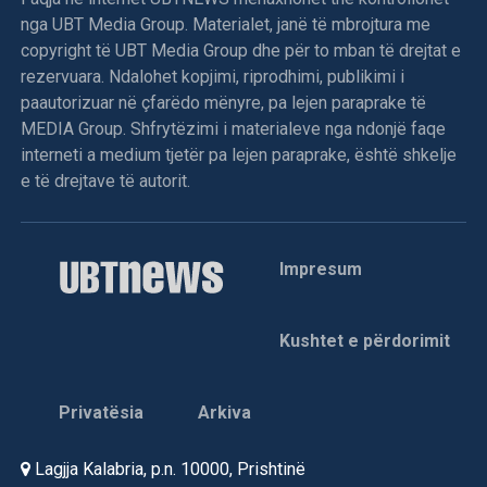
helmetkaltërit ukrainas t’u dorëzojnë një tank T-55, dy qerre
nga UBT Media Group. Materialet, janë të mbrojtura me
të blinduara M-0, një bateri topash kundërajror dhe dy tri
copyright të UBT Media Group dhe për to mban të drejtat e
orë më vonë e sulmuan helikopterin “Puma” të kontigjentit
rezervuara. Ndalohet kopjimi, riprodhimi, publikimi i
francez, që kërkonte materialin e “vjedhur”.
paautorizuar në çfarëdo mënyre, pa lejen paraprake të
MEDIA Group. Shfrytëzimi i materialeve nga ndonjë faqe
Në bombardimet e NATO-s ndaj pozicioneve serbe morën
interneti a medium tjetër pa lejen paraprake, është shkelje
pjesë avionët amerikanë “A10”, mirazhët francez, jaguarët
e të drejtave të autorit.
britanikë dhe gjuajtësit holandez. Me këtë rast, komandanti
i UNPROFOR-it, gjenerali Lapresle deklaroi “misioni është
kkkkryer me sukses, janë qëlluar objektivët në tokë”. Në
lidhje me bombardimet dhe “objektivët e qëlluar”, burimet
Impresum
e NATOs theksojnë se “janë shkatërruar disa nga armët e
rënda të vjedhura nga forcat serbe”.
Kushtet e përdorimit
Ky aksion ndëshkues i NATO-s, edhe pse i limituar
(kufizuar), është një formë presioni drejtuar serbëve të
Privatësia
Arkiva
Bosnjës e posaçërisht liderit të tyre Karaxhiq, pas
refuzimit të Planit Paqësor të Grupit të kontaktit (SHBA,
Lagjja Kalabria, p.n. 10000, Prishtinë
Anglia, Franca, Gjermania dhe Rusia).