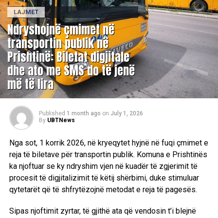
LAJMET
Ndryshojnë çmimet në
transportin publik në
Prishtinë: Biletat digjitale
dhe ato me SMS do të jenë
më të lira
Published
1 month ago
on
July 1, 2026
By
UBTNews
Nga sot, 1 korrik 2026, në kryeqytet hyjnë në fuqi çmimet e
reja të biletave për transportin publik. Komuna e Prishtinës
ka njoftuar se ky ndryshim vjen në kuadër të zgjerimit të
procesit të digjitalizimit të këtij shërbimi, duke stimuluar
qytetarët që të shfrytëzojnë metodat e reja të pagesës.
Sipas njoftimit zyrtar, të gjithë ata që vendosin t’i blejnë