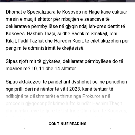
Dhomat e Specializuara të Kosovës në Hagë kanë caktuar
mesin e muajit shtator për mbajtjen e seancave të
deklaratave përmbyllëse në gjyqin ndaj ish-presidentit të
Kosovës, Hashim Thaçi, si dhe Bashkim Smakajt, Isni
Kilajt, Fadil Fazliut dhe Hajredin Kuçit, të cilët akuzohen për
pengim të administrimit të drejtësisë.
Sipas njoftimit të gjykatës, deklaratat përmbyllëse do të
mbahen më 10, 11 dhe 14 shtator.
Sipas aktakuzës, të pandehurit dyshohet se, në periudhën
nga prilli deri në nëntor të vitit 2023, kanë tentuar të
ndikojnë te dëshmitarët e thirrur nga Prokuroria në
procesin gjyqësor për krime lufte kundër Hashim Thaçit
dhe ish-krerëve të tjerë të Ushtrisë Çlirimtare të Kosovës,
Kadri Veselit, Jakup Krasniqit dhe Rexhep Selimit.
CONTINUE READING
Ndaj Thaçit janë ngritur tri akuza për tentim të pengimit të