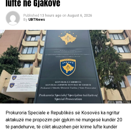
lufte në Gjakovë
Published
13 hours ago
on
August 6, 2026
By
UBTNews
Prokuroria Speciale e Republikës së Kosovës ka ngritur
aktakuzë me propozim për gjykim në mungesë kundër 20
të pandehurve, të cilët akuzohen për krime lufte kundër