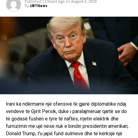
detajuar të çmimeve tashmë është publikuar dhe është i
Published
12 hours ago
on
August 6, 2026
By
UBTNews
qasshëm për të gjithë qytetarët. /E.A/
RELATED TOPICS:
UP NEXT
Ambasada amerikane në Kosovë shënoi 250-vjetorin e
Pavarësisë, Prattipati: Ditët tona më të mira janë
përpara
DON'T MISS
Katër raste të dhunës në familje brenda 24 orëve në
Kosovë, tre të dyshuar dërgohen në mbajtje
Irani ka ndërmarrë një ofensivë të gjerë diplomatike ndaj
vendeve të Gjirit Persik, duke i paralajmëruar qartë se do
të godasë fushën e tyre të naftës, rrjetin elektrik dhe
furnizimin me ujë nëse nuk e bindin presidentin amerikan,
Donald Trump, t’u japë fund sulmeve dhe të kërkojë një