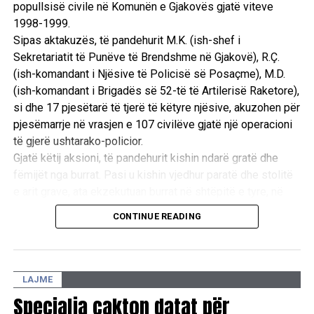
popullsisë civile në Komunën e Gjakovës gjatë viteve
1998-1999.
Sipas aktakuzës, të pandehurit M.K. (ish-shef i
Sekretariatit të Punëve të Brendshme në Gjakovë), R.Ç.
(ish-komandant i Njësive të Policisë së Posaçme), M.D.
(ish-komandant i Brigadës së 52-të të Artilerisë Raketore),
si dhe 17 pjesëtarë të tjerë të këtyre njësive, akuzohen për
pjesëmarrje në vrasjen e 107 civilëve gjatë një operacioni
të gjerë ushtarako-policior.
Gjatë këtij aksioni, të pandehurit kishin ndarë gratë dhe
fëmijët nga burrat. Pasi u kishin vjedhur paratë dhe stolitë
e arit grave, ata ekzekutuan burrat në shtëpitë e tyre, në
oborre dhe te lokacioni i njohur si “Ura e Taliqit”, si dhe u
CONTINUE READING
vunë flakën shtëpive të tyre. /E.A/
LAJME
Specialja cakton datat për