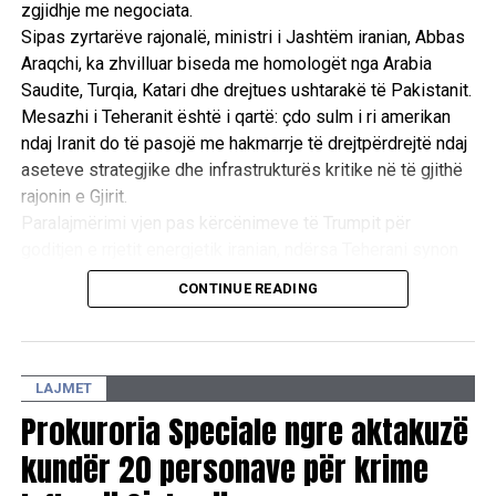
zgjidhje me negociata.
Sipas zyrtarëve rajonalë, ministri i Jashtëm iranian, Abbas
Araqchi, ka zhvilluar biseda me homologët nga Arabia
Saudite, Turqia, Katari dhe drejtues ushtarakë të Pakistanit.
Mesazhi i Teheranit është i qartë: çdo sulm i ri amerikan
ndaj Iranit do të pasojë me hakmarrje të drejtpërdrejtë ndaj
aseteve strategjike dhe infrastrukturës kritike në të gjithë
rajonin e Gjirit.
Paralajmërimi vjen pas kërcënimeve të Trumpit për
goditjen e rrjetit energjetik iranian, ndërsa Teherani synon
ta përdorë rrezikun e një tronditjeje të madhe ekonomike
CONTINUE READING
globale si mjet trysnie për të shmangur përshkallëzimin
ushtarak. /Reuters/
LAJMET
Prokuroria Speciale ngre aktakuzë
kundër 20 personave për krime