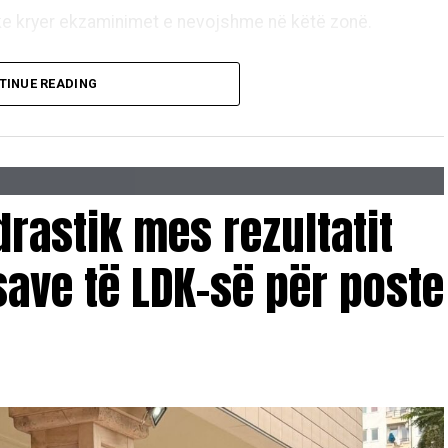
uke kryer ekzaminimet e nevojshme në këtë zonë.
kzaminimet dhe procedurat e nevojshme hetimore, në
TINUE READING
eciale dhe Policisë së Kosovës, dhe institucioneve
 të gjitha rrethanave”.
 e Republikës së Kosovës kanë rikonfirmuar
drastik mes rezultatit
le e Republikës së Kosovës mbeten të përkushtuara
ave të LDK-së për poste
ndërmarrë të gjitha veprimet e nevojshme hetimore në
shtë ndërinstitucional”. /E.A/