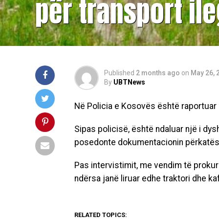
për transport ile
Published
2 months ago
on
May 26, 
By
UBTNews
Në Policia e Kosovës është raportuar nj
Sipas policisë, është ndaluar një i dysh
posedonte dokumentacionin përkatës
Pas intervistimit, me vendim të prokuror
ndërsa janë liruar edhe traktori dhe ka
RELATED TOPICS: