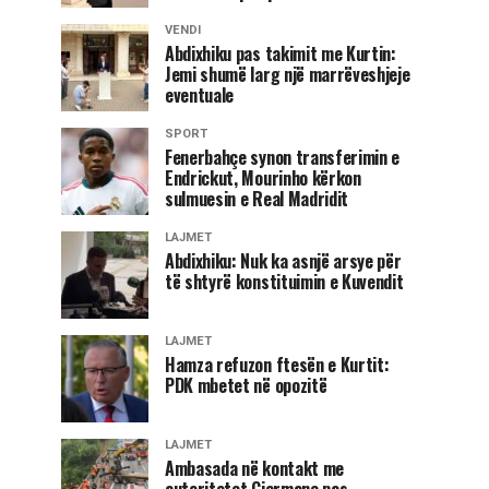
VENDI
Abdixhiku pas takimit me Kurtin:
Jemi shumë larg një marrëveshjeje
eventuale
SPORT
Fenerbahçe synon transferimin e
Endrickut, Mourinho kërkon
sulmuesin e Real Madridit
LAJMET
Abdixhiku: Nuk ka asnjë arsye për
të shtyrë konstituimin e Kuvendit
LAJMET
Hamza refuzon ftesën e Kurtit:
PDK mbetet në opozitë
LAJMET
Ambasada në kontakt me
autoritetet Gjermane pas