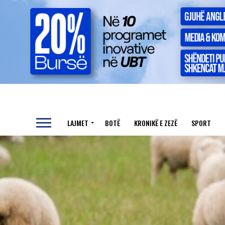
LAJMET
BOTË
KRONIKË E ZEZË
SPORT