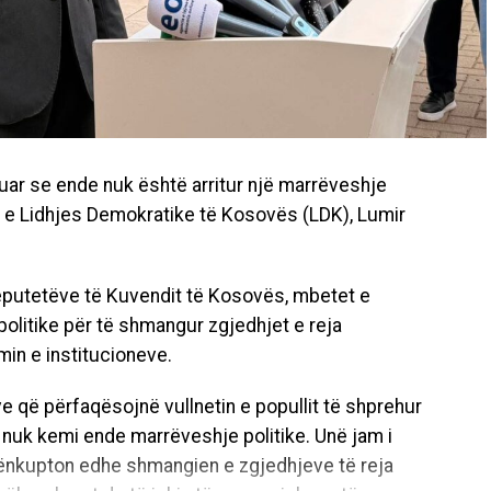
aruar se ende nuk është arritur një marrëveshje
rin e Lidhjes Demokratike të Kosovës (LDK), Lumir
deputetëve të Kuvendit të Kosovës, mbetet e
olitike për të shmangur zgjedhjet e reja
min e institucioneve.
 që përfaqësojnë vullnetin e popullit të shprehur
 nuk kemi ende marrëveshje politike. Unë jam i
ënkupton edhe shmangien e zgjedhjeve të reja