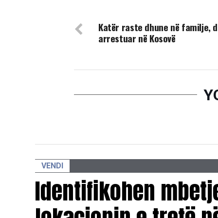
DON'T MISS
Katër raste dhune në familje, d
arrestuar në Kosovë
Y
VENDI
Identifikohen mbetj
lokacionin e tretë n