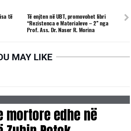
UP NEXT
isa të
Të enjten në UBT, promovohet libri
“Rezistenca e Materialeve – 2” nga
Prof. Ass. Dr. Naser R. Morina
OU MAY LIKE
e mortore edhe në
ë Zubin Potok