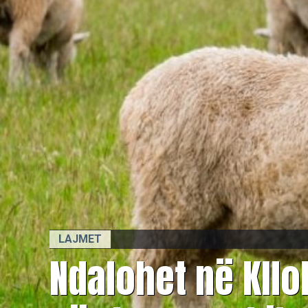
LAJMET
Ndalohet në Kllo