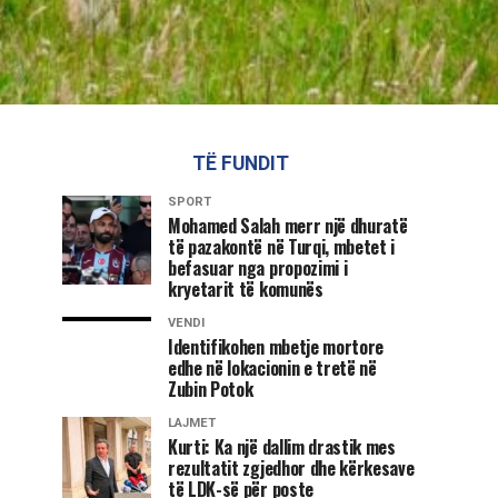
TË FUNDIT
SPORT
Mohamed Salah merr një dhuratë
të pazakontë në Turqi, mbetet i
befasuar nga propozimi i
kryetarit të komunës
VENDI
Identifikohen mbetje mortore
edhe në lokacionin e tretë në
Zubin Potok
LAJMET
Kurti: Ka një dallim drastik mes
rezultatit zgjedhor dhe kërkesave
të LDK-së për poste