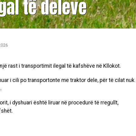
gal të deleve
2026
ë rast i transportimit ilegal të kafshëve në Kllokot.
uar i cili po transportonte me traktor dele, për të cilat nuk
.
it, i dyshuari është liruar në procedurë të rregullt,
fshët.