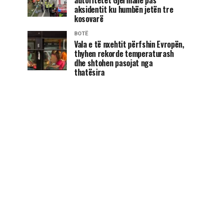
aksidentit ku humbën jetën tre
kosovarë
BOTË
Vala e të nxehtit përfshin Evropën,
thyhen rekorde temperaturash
dhe shtohen pasojat nga
thatësira