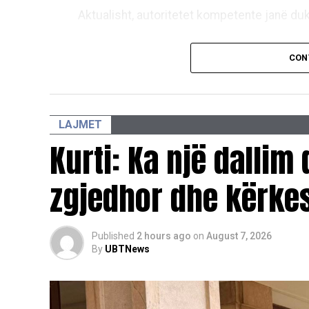
Aktualisht, autoritetet kompetente janë d
“Në këtë lokacion janë duke u zhvilluar e
CON
koordinim të plotë ndërmjet Prokurorisë Sp
të tjera kompetente, me qëllim zbardhjes së
Policia e Kosovës dhe Prokuroria Speciale
LAJMET
përkushtimin e tyre për këtë çështje.
Kurti: Ka një dallim 
“Policia e Kosovës dhe Prokuroria Specia
zgjedhor dhe kërkes
për zbardhjen e plotë të këtij rasti, duke 
përputhje me ligjin dhe në koordinim të ngu
Published
2 hours ago
on
August 7, 2026
By
UBTNews