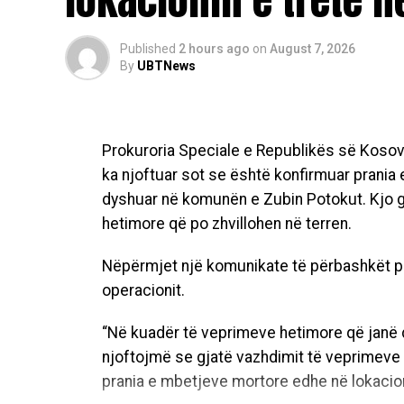
Published
2 hours ago
on
August 7, 2026
By
UBTNews
Prokuroria Speciale e Republikës së Koso
ka njoftuar sot se është konfirmuar prania 
dyshuar në komunën e Zubin Potokut. Kjo g
hetimore që po zhvillohen në terren.
Nëpërmjet një komunikate të përbashkët për
operacionit.
“Në kuadër të veprimeve hetimore që janë du
njoftojmë se gjatë vazhdimit të veprimeve 
prania e mbetjeve mortore edhe në lokacion