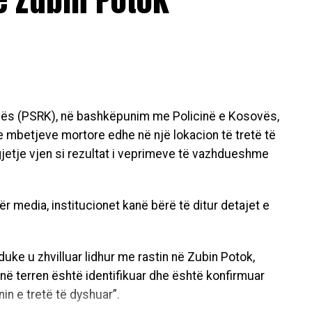
vës (PSRK), në bashkëpunim me Policinë e Kosovës,
e mbetjeve mortore edhe në një lokacion të tretë të
jetje vjen si rezultat i veprimeve të vazhdueshme
 media, institucionet kanë bërë të ditur detajet e
ke u zhvilluar lidhur me rastin në Zubin Potok,
në terren është identifikuar dhe është konfirmuar
in e tretë të dyshuar”.