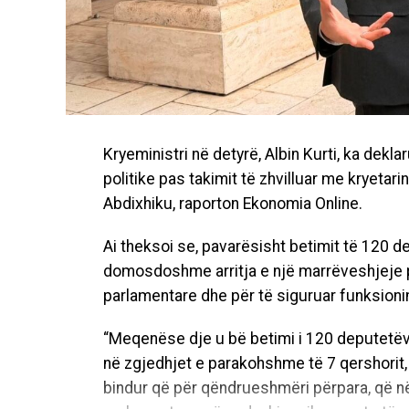
Kryeministri në detyrë, Albin Kurti, ka dekl
politike pas takimit të zhvilluar me kryeta
Abdixhiku, raporton Ekonomia Online.
Ai theksoi se, pavarësisht betimit të 120 
domosdoshme arritja e një marrëveshjeje p
parlamentare dhe për të siguruar funksioni
“Meqenëse dje u bë betimi i 120 deputetëve
në zgjedhjet e parakohshme të 7 qershorit,
bindur që për qëndrueshmëri përpara, që n