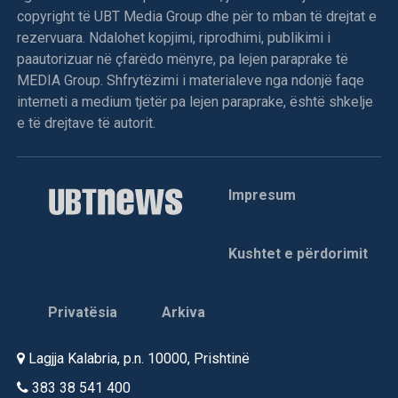
copyright të UBT Media Group dhe për to mban të drejtat e
rezervuara. Ndalohet kopjimi, riprodhimi, publikimi i
paautorizuar në çfarëdo mënyre, pa lejen paraprake të
MEDIA Group. Shfrytëzimi i materialeve nga ndonjë faqe
interneti a medium tjetër pa lejen paraprake, është shkelje
e të drejtave të autorit.
Impresum
Kushtet e përdorimit
Privatësia
Arkiva
Lagjja Kalabria, p.n. 10000, Prishtinë
383 38 541 400