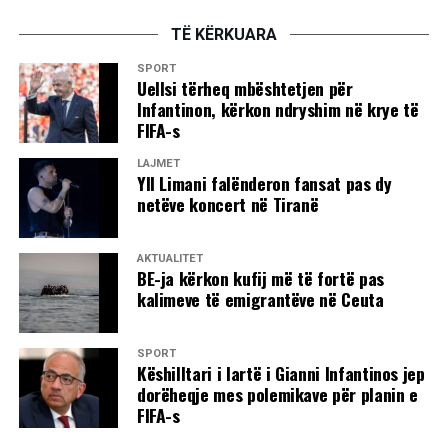
TË KËRKUARA
SPORT
Uellsi tërheq mbështetjen për
Infantinon, kërkon ndryshim në krye të
FIFA-s
LAJMET
Yll Limani falënderon fansat pas dy
netëve koncert në Tiranë
AKTUALITET
BE-ja kërkon kufij më të fortë pas
kalimeve të emigrantëve në Ceuta
SPORT
Këshilltari i lartë i Gianni Infantinos jep
dorëheqje mes polemikave për planin e
FIFA-s