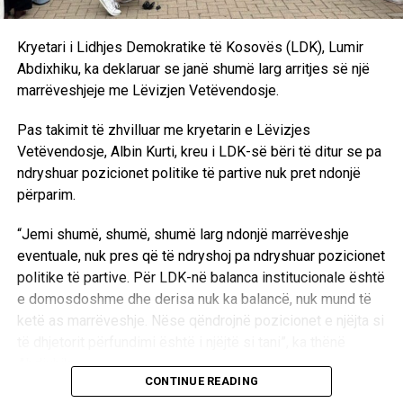
Kryetari i Lidhjes Demokratike të Kosovës (LDK), Lumir
Abdixhiku, ka deklaruar se janë shumë larg arritjes së një
marrëveshjeje me Lëvizjen Vetëvendosje.
Pas takimit të zhvilluar me kryetarin e Lëvizjes
Vetëvendosje, Albin Kurti, kreu i LDK-së bëri të ditur se pa
ndryshuar pozicionet politike të partive nuk pret ndonjë
përparim.
“Jemi shumë, shumë, shumë larg ndonjë marrëveshje
eventuale, nuk pres që të ndryshoj pa ndryshuar pozicionet
politike të partive. Për LDK-në balanca institucionale është
e domosdoshme dhe derisa nuk ka balancë, nuk mund të
ketë as marrëveshje. Nëse qëndrojnë pozicionet e njëjta si
të dhjetorit përfundimi është i njëjtë si tani”, ka thënë
Abdixhiku.
CONTINUE READING