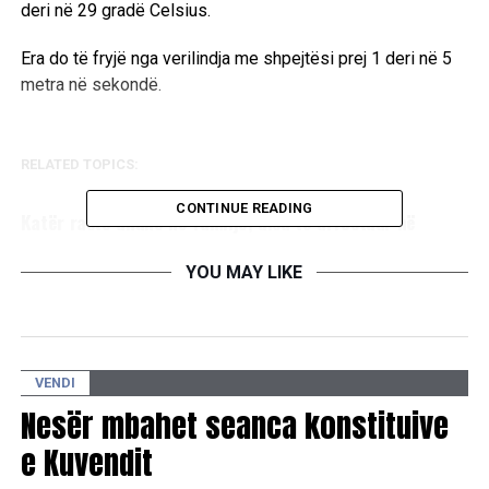
deri në 29 gradë Celsius.
Era do të fryjë nga verilindja me shpejtësi prej 1 deri në 5
metra në sekondë.
RELATED TOPICS:
UP NEXT
CONTINUE READING
Katër raste dhune në familje, disa të arrestuar në
Kosovë
YOU MAY LIKE
DON'T MISS
SHBA godet pranë Hormuzit, Rubio: Ngushtica duhet të
mbetet e hapur
VENDI
Nesër mbahet seanca konstituive
e Kuvendit