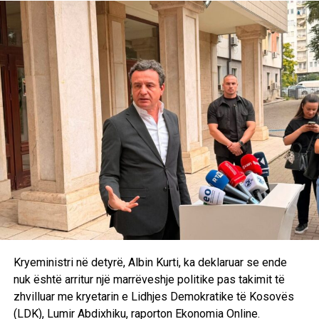
“Policia e Kosovës dhe Prokuroria Speciale e Republikës
së Kosovës mbeten të përkushtuara për zbardhjen e plotë
të këtij rasti, duke ndërmarrë të gjitha veprimet e
nevojshme hetimore në përputhje me ligjin dhe në
koordinim të ngushtë ndërinstitucional”. /E.A/
Kryeministri në detyrë, Albin Kurti, ka deklaruar se ende
nuk është arritur një marrëveshje politike pas takimit të
zhvilluar me kryetarin e Lidhjes Demokratike të Kosovës
(LDK), Lumir Abdixhiku, raporton Ekonomia Online.