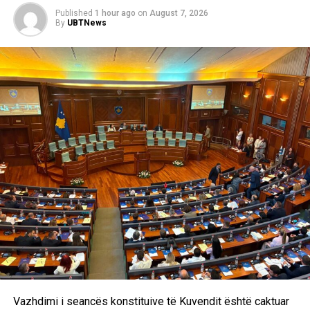
Published
1 hour ago
on
August 7, 2026
By
UBTNews
Vazhdimi i seancës konstituive të Kuvendit është caktuar