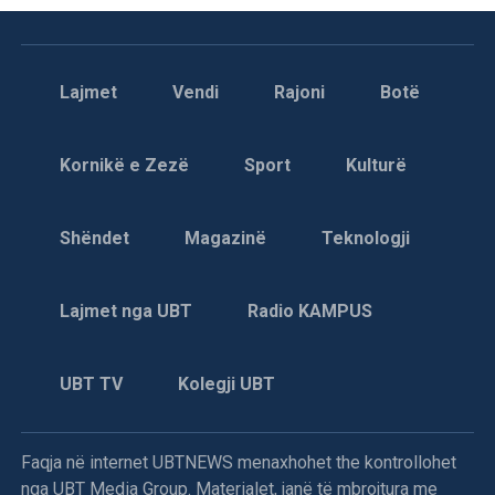
Lajmet
Vendi
Rajoni
Botë
Kornikë e Zezë
Sport
Kulturë
Shëndet
Magazinë
Teknologji
Lajmet nga UBT
Radio KAMPUS
UBT TV
Kolegji UBT
Faqja në internet UBTNEWS menaxhohet the kontrollohet
nga UBT Media Group. Materialet, janë të mbrojtura me