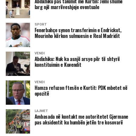
Abdixhiku pas takimit me Kurtin: Jemi shumë
të jetë e përfaqësuar”, deklaroi Abdixhiku. /Ekonomia
larg një marrëveshjeje eventuale
Online/
SPORT
Fenerbahçe synon transferimin e Endrickut,
Mourinho kërkon sulmuesin e Real Madridit
VENDI
Abdixhiku: Nuk ka asnjë arsye për të shtyrë
konstituimin e Kuvendit
VENDI
Hamza refuzon ftesën e Kurtit: PDK mbetet në
opozitë
LAJMET
Ambasada në kontakt me autoritetet Gjermane
pas aksidentit ku humbën jetën tre kosovarë