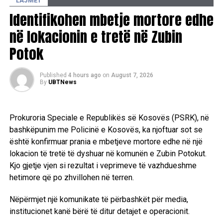
LAJMET
Identifikohen mbetje mortore edhe
në lokacionin e tretë në Zubin
Potok
Published
4 hours ago
on
August 7, 2026
By
UBTNews
Prokuroria Speciale e Republikës së Kosovës (PSRK), në
bashkëpunim me Policinë e Kosovës, ka njoftuar sot se
është konfirmuar prania e mbetjeve mortore edhe në një
lokacion të tretë të dyshuar në komunën e Zubin Potokut.
Kjo gjetje vjen si rezultat i veprimeve të vazhdueshme
hetimore që po zhvillohen në terren.
Nëpërmjet një komunikate të përbashkët për media,
institucionet kanë bërë të ditur detajet e operacionit.