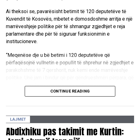
Ai theksoi se, pavarësisht betimit të 120 deputetëve të
Kuvendit të Kosovës, mbetet e domosdoshme arritja e një
marrëveshjeje politike për të shmangur zgjedhjet e reja
parlamentare dhe për të siguruar funksionimin e
institucioneve.
“Meqenëse dje u bë betimi i 120 deputetëve që
përfaqësojnë vullnetin e popullit të shprehur në zgjedhjet e
parakohshme të 7 qershorit, nuk kemi ende marrëveshje
politike. Unë jam i bindur që për qëndrueshmëri përpara, që
nënkupton edhe shmangien e zgjedhjeve të reja
CONTINUE READING
parlamentare, që padyshim sikurse ato të mëhershmet do
të ishin të panevojshme, të paarsyeshme e madje edhe të
dëmshme për buxhetin e shtetit dhe për ekonominë e
vendit, nuk është e mundur ndryshe përveçse pa
LAJMET
marrëveshje për çështjen e zgjedhjes së presidentit apo
Abdixhiku pas takimit me Kurtin:
presidentes së re”, tha ai.