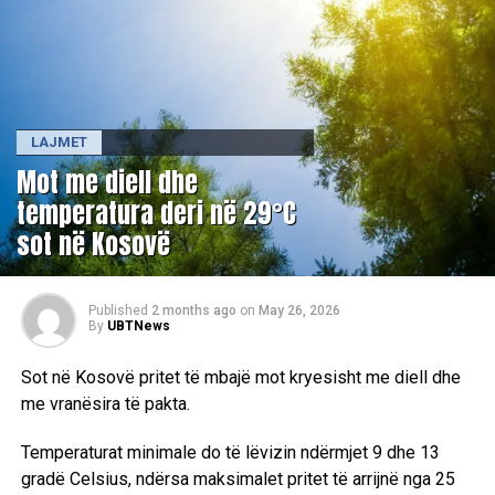
LAJMET
Mot me diell dhe
temperatura deri në 29°C
sot në Kosovë
Published
2 months ago
on
May 26, 2026
By
UBTNews
Sot në Kosovë pritet të mbajë mot kryesisht me diell dhe
me vranësira të pakta.
Temperaturat minimale do të lëvizin ndërmjet 9 dhe 13
gradë Celsius, ndërsa maksimalet pritet të arrijnë nga 25