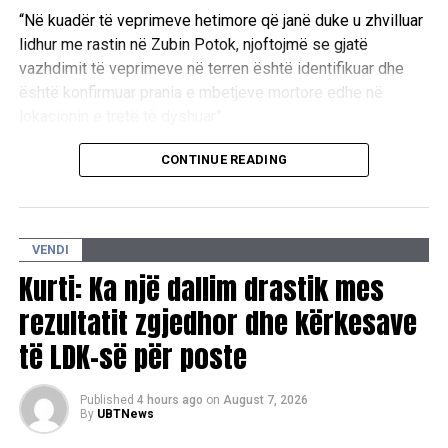
“Në kuadër të veprimeve hetimore që janë duke u zhvilluar
lidhur me rastin në Zubin Potok, njoftojmë se gjatë
vazhdimit të veprimeve në terren është identifikuar dhe
është konfirmuar prania e mbetjeve mortore edhe në
lokacionin e tretë të dyshuar”.
Aktualisht, autoritetet kompetente janë duke kryer
CONTINUE READING
ekzaminimet e nevojshme në këtë zonë.
“Në këtë lokacion janë duke u zhvilluar ekzaminimet dhe
VENDI
procedurat e nevojshme hetimore, në koordinim të plotë
ndërmjet Prokurorisë Speciale dhe Policisë së Kosovës,
Kurti: Ka një dallim drastik mes
dhe institucioneve të tjera kompetente, me qëllim
rezultatit zgjedhor dhe kërkesave
zbardhjes së të gjitha rrethanave”.
të LDK-së për poste
Policia e Kosovës dhe Prokuroria Speciale e Republikës
së Kosovës kanë rikonfirmuar përkushtimin e tyre për këtë
Published
4 hours ago
on
August 7, 2026
çështje.
By
UBTNews