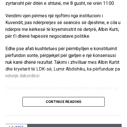
zyrtarisht për ditën e shtunë, më 8 gusht, në orën 11:00.
Vendimi vjen përmes një njoftimi nga institucioni i
Kuvendit, pas ndërprerjes së seancës së djeshme, e cila u
ndërpre me kërkesë të kryeministrit në detyrë, Albin Kurti,
për t’i dhënë hapësirë negociatave politike.
Edhe pse afati kushtetues për përmbylljen e konstituimit
përfundon sonte, përpjekjet për gjetjen e një konsensusi
nuk kanë dhënë rezultat. Takimi i zhvilluar mes Albin Kurtit
dhe kryetarit të LDK-së, Lumir Abdixhiku, ka përfunduar pa
ndonjë dakordësi.
Pika kryesore e bllokadës mbetet çështja e zgjedhjes së
Presidentit të ri. Pas takimit, të dyja palët deklaruan se
mbeten ende larg një marrëveshjeje politike, duke
CONTINUE READING
konfirmuar se mes tyre ekzistojnë dallime drastike sa i
përket qëndrimeve për pozitat shtetrore. /E.A/