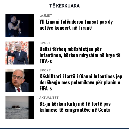
Prishtinës dhe të viseve të tjera shqiptare. Në ceremoninë
TË KËRKUARA
e varrimit folën akademik Idriz Ajeti dhe Adem Demaçi.
LAJMET
Yll Limani falënderon fansat pas dy
netëve koncert në Tiranë
SPORT
Uellsi tërheq mbështetjen për
7 gusht 1995
Infantinon, kërkon ndryshim në krye të
FIFA-s
Forcat kroate asgjësuan republikën e vetëshpallur
serbe në Krainë
SPORT
Këshilltari i lartë i Gianni Infantinos jep
Zyrtarët e Kroacisë deklaruan sot se u asgjësua e
dorëheqje mes polemikave për planin e
FIFA-s
ashtuquajtura republikë serbe në Krainë në Kroaci.
AKTUALITET
Mediumet e huaja njoftuan se sot në mëngjes u çlirua edhe
BE-ja kërkon kufij më të fortë pas
Glina, vendi i fundit që kishte mbetur në duart e
kalimeve të emigrantëve në Ceuta
kryengritësve serbë në Kroaci.
Ndërsa gjatë ditës së djeshme kryetari i Kroacisë Franjo