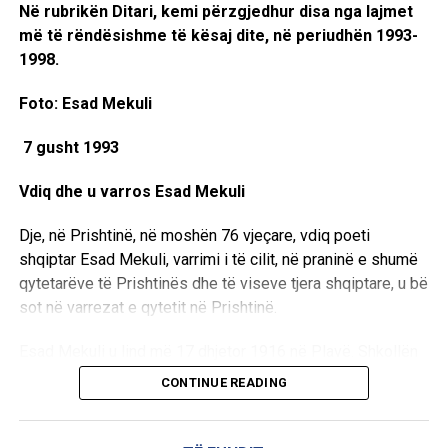
Në rubrikën Ditari, kemi përzgjedhur disa nga lajmet
më të rëndësishme të kësaj dite, në periudhën 1993-
1998.
Foto: Esad Mekuli
7 gusht 1993
Vdiq dhe u varros Esad Mekuli
Dje, në Prishtinë, në moshën 76 vjeçare, vdiq poeti
shqiptar Esad Mekuli, varrimi i të cilit, në praninë e shumë
qytetarëve të Prishtinës dhe të viseve tjera shqiptare, u bë
sot në varrezat e qytetit në Prishtinë.
Esad Mekuli u lind më 17 dhjetor 1916 në Plavë. Shkollën
fillore e mbaroi në vendlindje, gjimnazin në Pejë, ndërsa
CONTINUE READING
Fakultetin e Veterinarisë në Beograd, ku edhe u doktorua
më 1955.