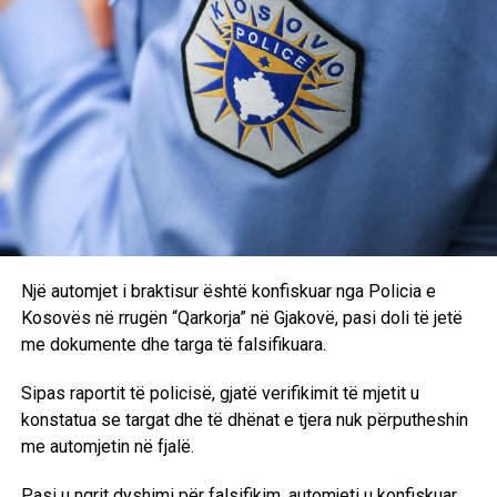
Një automjet i braktisur është konfiskuar nga Policia e
Kosovës në rrugën “Qarkorja” në Gjakovë, pasi doli të jetë
me dokumente dhe targa të falsifikuara.
Sipas raportit të policisë, gjatë verifikimit të mjetit u
konstatua se targat dhe të dhënat e tjera nuk përputheshin
me automjetin në fjalë.
Pasi u ngrit dyshimi për falsifikim, automjeti u konfiskuar