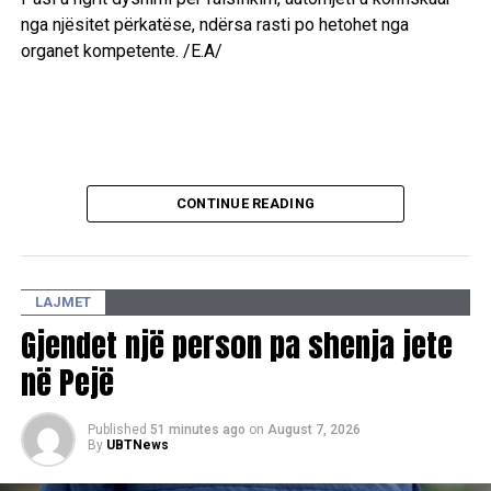
nga njësitet përkatëse, ndërsa rasti po hetohet nga
organet kompetente. /E.A/
CONTINUE READING
LAJMET
Gjendet një person pa shenja jete
në Pejë
Published
51 minutes ago
on
August 7, 2026
By
UBTNews