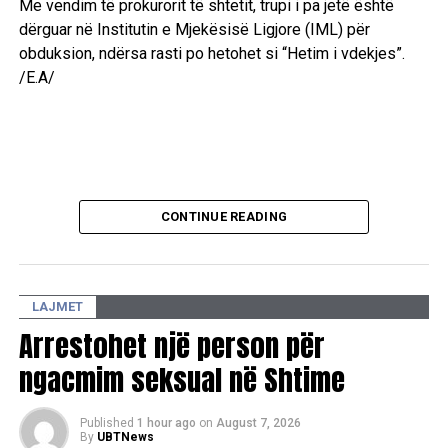
Me vendim të prokurorit të shtetit, trupi i pa jetë është
dërguar në Institutin e Mjekësisë Ligjore (IML) për
obduksion, ndërsa rasti po hetohet si “Hetim i vdekjes”.
/E.A/
CONTINUE READING
LAJMET
Arrestohet një person për
ngacmim seksual në Shtime
Published
1 hour ago
on
August 7, 2026
By
UBTNews