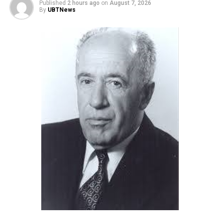
Published
2 hours ago
on
August 7, 2026
By
UBTNews