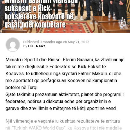
Ministri Gashani vlerëson
sukseset e kick-
boksierëve kosovarë në
garat ndërkombëtare
Published
3 months ago
on
May 21, 2026
By
UBT News
Ministri i Sportit dhe Rinisë, Blerim Gashani, ka zhvilluar një
takim me drejtuesit e Federatës së Kick Boksit të
Kosovës, të udhëhequr nga kryetari Fatmir Makolli, si dhe
me sportistët që përfaqësuan Kosovën në kampionatin
botëror në Turqi.
Gjatë takimit u prezantuan aktivitetet, planet dhe programi i
federatës, ndërsa u diskutua edhe për organizimin e
garave dhe zhvillimin e mëtejmë të këtij sporti në vend.
Një vëmendje e veçantë iu kushtua rezultateve të arritura
në “Turkish WAKO World Cup”, ku Kosova fitoi një medalje