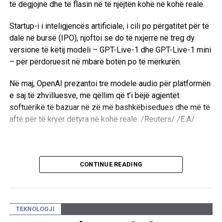
të dëgjojnë dhe të flasin në të njëjtën kohë në kohë reale.
Startup-i i inteligjencës artificiale, i cili po përgatitet për të
dalë në bursë (IPO), njoftoi se do të nxjerrë në treg dy
versione të këtij modeli – GPT-Live-1 dhe GPT-Live-1 mini
– për përdoruesit në mbarë botën po të mërkurën.
Në maj, OpenAI prezantoi tre modele audio për platformën
e saj të zhvilluesve, me qëllim që t’i bëjë agjentët
softuerikë të bazuar në zë më bashkëbisedues dhe më të
aftë për të kryer detyra në kohë reale. /Reuters/ /E.A/
CONTINUE READING
TEKNOLOGJI