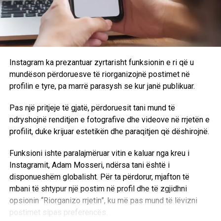
Instagram ka prezantuar zyrtarisht funksionin e ri që u
mundëson përdoruesve të riorganizojnë postimet në
profilin e tyre, pa marrë parasysh se kur janë publikuar.
Pas një pritjeje të gjatë, përdoruesit tani mund të
ndryshojnë renditjen e fotografive dhe videove në rrjetën e
profilit, duke krijuar estetikën dhe paraqitjen që dëshirojnë.
Funksioni ishte paralajmëruar vitin e kaluar nga kreu i
Instagramit, Adam Mosseri, ndërsa tani është i
disponueshëm globalisht. Për ta përdorur, mjafton të
mbani të shtypur një postim në profil dhe të zgjidhni
opsionin “Riorganizo rrjetin”, ku më pas mund të lëvizni
postimet sipas preferencës.