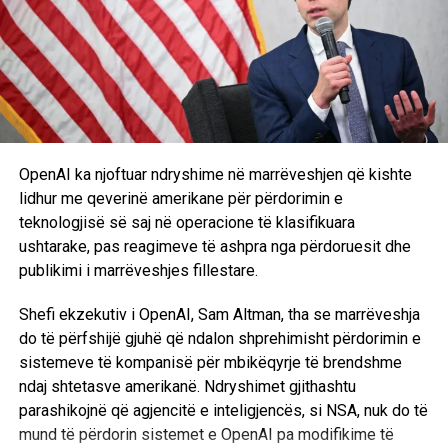
OpenAI ka njoftuar ndryshime në marrëveshjen që kishte
lidhur me qeverinë amerikane për përdorimin e
teknologjisë së saj në operacione të klasifikuara
ushtarake, pas reagimeve të ashpra nga përdoruesit dhe
publikimi i marrëveshjes fillestare.
Shefi ekzekutiv i OpenAI,
Sam Altman
, tha se marrëveshja
do të përfshijë gjuhë që ndalon shprehimisht përdorimin e
sistemeve të kompanisë për mbikëqyrje të brendshme
ndaj shtetasve amerikanë. Ndryshimet gjithashtu
parashikojnë që agjencitë e inteligjencës, si
NSA
, nuk do të
mund të përdorin sistemet e OpenAI pa modifikime të