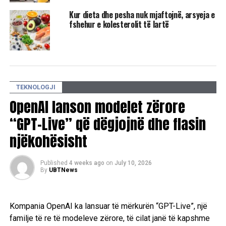
WhatsApp vendos kuotë mujore për mesazhe
Kur dieta dhe pesha nuk mjaftojnë, arsyeja e
fshehur e kolesterolit të lartë
TEKNOLOGJI
OpenAI lanson modelet zërore
“GPT-Live” që dëgjojnë dhe flasin
njëkohësisht
Published
4 weeks ago
on
July 10, 2026
By
UBTNews
Kompania OpenAI ka lansuar të mërkurën “GPT-Live”, një
familje të re të modeleve zërore, të cilat janë të kapshme