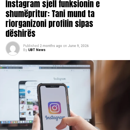
Instagram sjell funksionin e
shumëpritur: Tani mund ta
riorganizoni profilin sipas
dëshirës
Published
2 months ago
on
June 9, 2026
By
UBT News