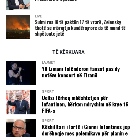
dyshimta /Bild/
LIVE
Sulmi rus lë të paktën 17 të vrarë, Zelensky
thotë se mbrojtja kundërajrore do të mund të
shpëtonte jetë
TË KËRKUARA
LAJMET
Yll Limani falënderon fansat pas dy
netëve koncert në Tiranë
SPORT
Uellsi tërheq mbështetjen për
Infantinon, kërkon ndryshim në krye të
FIFA-s
SPORT
Këshilltari i lartë i Gianni Infantinos jep
dorëheqje mes polemikave për planin e