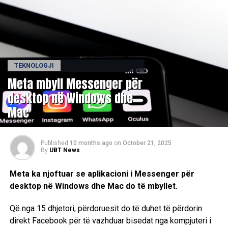
TEKNOLOGJI
Meta mbyll Messenger për
desktop në Windows dhe
Mac
Published
10 months ago
on
October 21, 2025
By
UBT News
Meta ka njoftuar se aplikacioni i Messenger për
desktop në Windows dhe Mac do të mbyllet.
Që nga 15 dhjetori, përdoruesit do të duhet të përdorin
direkt Facebook për të vazhduar bisedat nga kompjuteri i