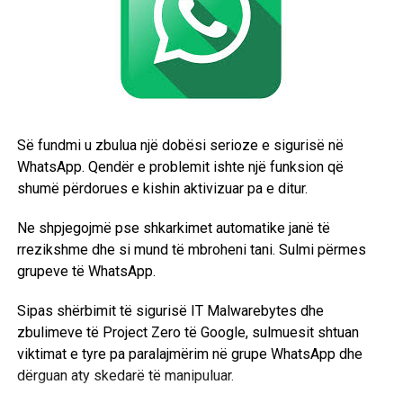
ekspertët theksojnë rëndësinë e mbikëqyrjes njerëzore
mbi vendimet e AI-së.
Profesoresha
Mariarosaria Taddeo
nga Universiteti i
Oksfordit paralajmëroi se largimi i Anthropics nga
Pentagoni do të lërë një “mungesë të aktorit më të
kujdesshëm për sigurinë” në përdorimin e AI-së për
Së fundmi u zbulua një dobësi serioze e sigurisë në
qëllime ushtarake, duke e konsideruar këtë një problem
WhatsApp. Qendër e problemit ishte një funksion që
serioz.
shumë përdorues e kishin aktivizuar pa e ditur.
Ky lajm tregon tensionin dhe sfidat që lidhen me
Ne shpjegojmë pse shkarkimet automatike janë të
përdorimin e inteligjencës artificiale në operacionet
rrezikshme dhe si mund të mbroheni tani. Sulmi përmes
ushtarake dhe kontrollin e saj nga qeveritë dhe kompanitë
grupeve të WhatsApp.
private. /BBC/
Sipas shërbimit të sigurisë IT Malwarebytes dhe
zbulimeve të Project Zero të Google, sulmuesit shtuan
viktimat e tyre pa paralajmërim në grupe WhatsApp dhe
dërguan aty skedarë të manipuluar.