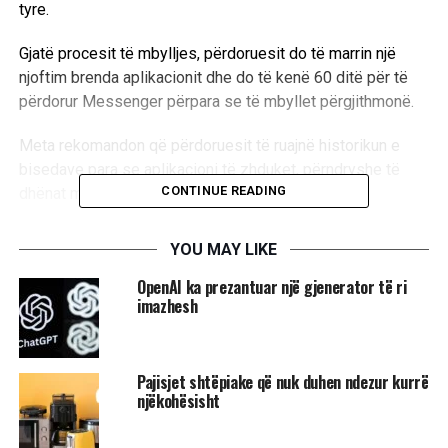
tyre.
Gjatë procesit të mbylljes, përdoruesit do të marrin një
njoftim brenda aplikacionit dhe do të kenë 60 ditë për të
përdorur Messenger përpara se të mbyllet përgjithmonë.
Meta rekomandon që përdoruesit të ruajnë historikun e
bisedave para se aplikacioni të zhduket, përndryshe të
CONTINUE READING
dhënat mund të humbasin përgjithmonë.
Ndërkohë, aplikacioni Messenger për desktop nuk është
YOU MAY LIKE
më i disponueshëm në Apple App Store.
/A.Z/UBT News/
OpenAI ka prezantuar një gjenerator të ri
imazhesh
RELATED TOPICS:
MESSENGER
APLIKACIONE
META
APLIKACIONI
UBT NEWS
APPLE APP STORE
Pajisjet shtëpiake që nuk duhen ndezur kurrë
UP NEXT
njëkohësisht
Porsche prezanton drejtuesin e ardhshëm të kompanisë
DON'T MISS