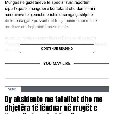
Mungesa e gazetarëve të specializuar, raportimi
sipërfaqësor, mungesa e kontekstit dhe dominimi i
narrativave të njëanshme ishin disa nga çështjet e
diskutuara gjatë prezantimit të një punimi mbi rolin e
mediave në drejtësinë tranzicionale.
Autori i punimit, gazetari Besian Beha, gjatë tryezës
“Raportimi i përgjegjshëm mbi ballafaqimin me të kaluarën
CONTINUE READING
dhe sfidat e mediave në Kosovë”, të organizuar nga
Instituti i Prishtinës për Studime Politike, theksoi se
përgjegjësia e mediave është veçanërisht e madhe kur
YOU MAY LIKE
trajtohen tema të ndjeshme si krimet e luftës, viktimat dhe
personat e zhdukur.
Ai ngriti shqetësimin për mungesën e një databaze zyrtare
VENDI
me të dhëna të plota për viktimat dhe të zhdukurit e luftës
Dy aksidente me fatalitet dhe me
në Kosovë, duke thënë se kjo e vështirëson raportimin
profesional.
dhjetëra të lënduar në rrugët e