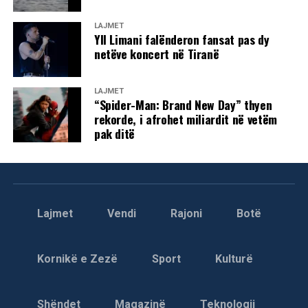
shtyrjet fizike mes vete. Për shkak të përshkallëzimit të
tensioneve dhe pamundësisë për të vazhduar punimet,
LAJMET
kryesuesi i seancës, Avni Dehari, ka vendosur të
Yll Limani falënderon fansat pas dy
ndërpresë seancën.
netëve koncert në Tiranë
LAJMET
“Spider-Man: Brand New Day” thyen
Tensione dhe ndërprerje në Kuvend: Kurti kërkon
rekorde, i afrohet miliardit në vetëm
kohë shtesë për marrëveshje, dështon sërish
pak ditë
konstituimi
Seanca konstituive e Kuvendit të Kosovës është
ndërprerë sërish mes tensioneve të ashpra në sallën
plenare. Dështimi i dytë radhazi për të konstituar
Lajmet
Vendi
Rajoni
Botë
legjislaturën e re erdhi pasi kryetari i Lëvizjes
Vetëvendosje, Albin Kurti, nuk prezantoi asnjë emër për
pozitën e kryetarit të Kuvendit, duke kërkuar kohë shtesë
Kornikë e Zezë
Sport
Kulturë
për konsultime politike.
Në fjalën e tij para deputetëve, Kurti deklaroi se kërkon
Shëndet
Magazinë
Teknologji