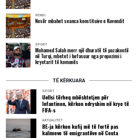
LVV ka vota për ta zgjedhur kryetarin. Ata refuzojnë të
VENDI
propozojnë emër dhe provojnë që të prodhojnë krizë
Nesër mbahet seanca konstituive e Kuvendit
politike,” tha Tahiri gjatë deklaratës së tij për mediat.
Sipas Tahirit, refuzimi i shumicës për të proceduar me
propozimin e kandidatit për kryetar të Kuvendit është një
SPORT
Mohamed Salah merr një dhuratë të pazakontë
përpjekje e qëllimshme për të thelluar ngërçin politik në
në Turqi, mbetet i befasuar nga propozimi i
vend.
kryetarit të komunës
Deputetja e AAK-së gjuan me vezë drejt Kurtit,
përplasje fizike mes deputetëve
TË KËRKUARA
SPORT
Menjëherë pas përfundimit të fjalës së Kryeministrit Albin
Uellsi tërheq mbështetjen për
Kurti, deputetja e Aleancës për Ardhmërinë e Kosovës,
Infantinon, kërkon ndryshim në krye të
Time Kadriaj, është afruar drejt foltores dhe ka gjuajtur me
FIFA-s
vezë në drejtim të tij. Ky veprim ka nxitur reagimin e
AKTUALITET
menjëhershëm të deputetëve nga grupe të ndryshme
BE-ja kërkon kufij më të fortë pas
politike, të cilët janë ngritur në këmbë dhe kanë filluar
kalimeve të emigrantëve në Ceuta