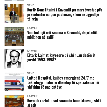
mjaft të dëmshëm për institucionin më të lartë ligjvënës në
VENDI
Kurti: Konstituimi i Kuvendit pa marrëveshje për
vend.
presidentin na çon pashmangshëm në zgjedhje
të reja
“Pamje e keqe e Kuvendit. Deputetët duhet ta konstituojnë
Kuvendin,” u shpreh Lushaku-Sadriu pas përfundimit të
LAJMET
seancës.
Vonohet një orë seanca e Kuvendit, deputetët
mblidhen në sallë
Ajo ka hedhur fajin drejtpërdrejt mbi Lëvizjen
Vetëvendosje, duke e akuzuar atë për papërgjegjësi totale
LAJMET
në përmbushjen e detyrës së saj kushtetuese për
Ditari: Lajmet kryesore që shënuan datën 8
gusht 1993-1998?
mbarëvajtjen e punimeve të Kuvendit.
Arian Tahiri: LVV po refuzon propozimin e kryetarit
VENDI
për të prodhuar krizë politike
United Hospital, kujdes emergjent 24/7 me
teknologji moderne dhe ekip të specializuar në
Nga radhët e Partisë Demokratike të Kosovës, Arian Tahiri,
shërbim të pacientëve
deklaroi se dita e sotme përbën një moment regresiv për
LAJMET
vendin, duke theksuar se që nga mbrëmja e djeshme është
Kuvendi vazhdon sot seancën konstituive jashtë
cenuar rëndë rendi kushtetues.
afatit