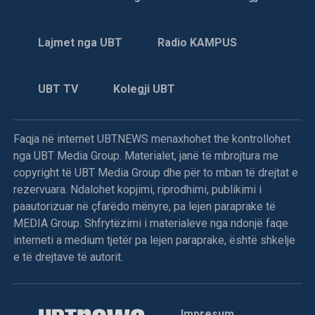
mirëkuptim për të shmangur zgjedhjet e parakohshme.
Lajmet nga UBT
Radio KAMPUS
“Nuk duhet të shkojmë sërish drejt shpërndarjes së
Kuvendit dhe zgjedhjeve të reja. Prandaj, që t’i evitojmë
zgjedhjet e reja, ju lus për kohë shtesë për bisedime
UBT TV
Kolegji UBT
politike,” u shpreh Kurti nga foltorja.
Deklarata e Kurtit dhe vendimi i kryesuesit të seancës,
Faqja në internet UBTNEWS menaxhohet the kontrollohet
Avni Dehari, për të ndërprerë punimet menjëherë pas kësaj
nga UBT Media Group. Materialet, janë të mbrojtura me
kërkese, nxitën reagime të menjëhershme dhe përplasje
copyright të UBT Media Group dhe për to mban të drejtat e
fizike e verbale mes deputetëve të opozitës dhe
rezervuara. Ndalohet kopjimi, riprodhimi, publikimi i
pushtetit.
paautorizuar në çfarëdo mënyre, pa lejen paraprake të
Opozita akuzoi kryesuesin për abuzim me detyrën dhe
MEDIA Group. Shfrytëzimi i materialeve nga ndonjë faqe
bllokim të qëllimshëm të procesit.
interneti a medium tjetër pa lejen paraprake, është shkelje
e të drejtave të autorit.
Kryesuesi Avni Dehari njoftoi se vazhdimi i seancës do të
caktohet në një moment të dytë, ndërsa mbetet e paqartë
se si do të kapërcehet bllokada pa një dakordësi mes
Impresum