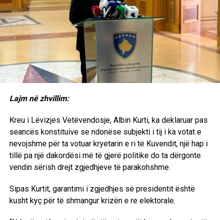
qenë të interesuara ta rëndojnë pozitën e të akuzuarve.
Një tjetër shqetësim është mungesa e transparencës. Për
dikë që ka ndjekur nga afër procese të shumta gjyqësore
në kohën e UNMIK-ut, ngjashmëritë në mënyrën e
zhvillimit të disa seancave janë të dukshme. Kam trajtuar
këto çështje edhe në librin tim “Vrasja e Drejtësisë në
Kosovë”, ku kam argumentuar se në disa procese të
administruara nga UNMIK-u ka pasur paragjykime ndaj
Lajm në zhvillim:
shqiptarëve dhe vendimmarrje që, sipas vlerësimit tim, nuk
kanë reflektuar standardet më të larta të drejtësisë.
Kreu i Lëvizjes Vetëvendosje, Albin Kurti, ka deklaruar pas
seancës konstituive se ndonëse subjekti i tij i ka votat e
EkonomiaOnline: Profesor Sabedini, a besoni se Gjykata
nevojshme për ta votuar kryetarin e ri të Kuvendit, një hap i
Speciale do të marrë një vendim të drejtë në këtë proces?
tillë pa një dakordësi më të gjerë politike do ta dërgonte
vendin sërish drejt zgjedhjeve të parakohshme.
Sabedini: Unë shpresoj që trupi gjykues do t’i japë peshën
e duhur dëshmive të figurave kredibile, përfshirë
Sipas Kurtit, garantimi i zgjedhjes së presidentit është
personalitete politike dhe ushtarake të NATO-s dhe
kusht kyç për të shmangur krizën e re elektorale.
përfaqësues të institucioneve amerikane, të cilët kanë