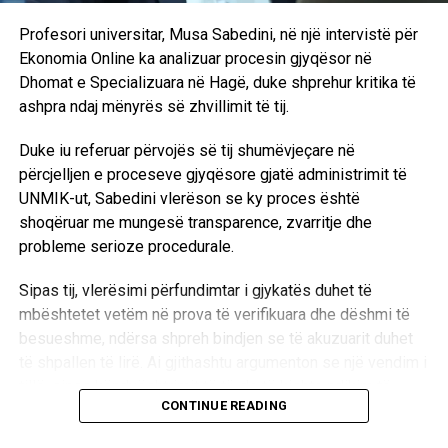
Profesori universitar, Musa Sabedini, në një intervistë për
Ekonomia Online ka analizuar procesin gjyqësor në
Dhomat e Specializuara në Hagë, duke shprehur kritika të
ashpra ndaj mënyrës së zhvillimit të tij.
Duke iu referuar përvojës së tij shumëvjeçare në
përcjelljen e proceseve gjyqësore gjatë administrimit të
UNMIK-ut, Sabedini vlerëson se ky proces është
shoqëruar me mungesë transparence, zvarritje dhe
probleme serioze procedurale.
Sipas tij, vlerësimi përfundimtar i gjykatës duhet të
mbështetet vetëm në prova të verifikuara dhe dëshmi të
besueshme, ndërsa shpreh bindjen se të akuzuarit duhet
të shpallen të lirë. Ai gjithashtu argumenton se një vendim i
tillë, sipas këndvështrimit të tij, do të kishte ndikim të
CONTINUE READING
rëndësishëm në zhvillimet politike dhe institucionale në
Kosovë.