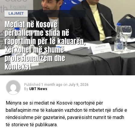
LAJMET
Mediat në Kosovë
përballen me sfida në
raportimin për të kaluarën,
kërkohet më shumë
profesionalizëm dhe
kontekst
Published
1 month ago
on
July 9, 2026
By
UBT News
Mënyra se si mediat në Kosovë raportojnë për
ballafaqimin me të kaluarën vazhdon të mbetet një sfidë e
rëndësishme për gazetarinë, pavarësisht numrit të madh
të storieve të publikuara.