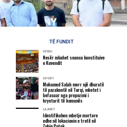
TË FUNDIT
VENDI
Nesër mbahet seanca konstituive
e Kuvendit
SPORT
Mohamed Salah merr një dhuratë
të pazakontë në Turqi, mbetet i
befasuar nga propozimi i
kryetarit të komunës
LAJMET
Identifikohen mbetje mortore
edhe në lokacionin e tretë në
Zubin Potok