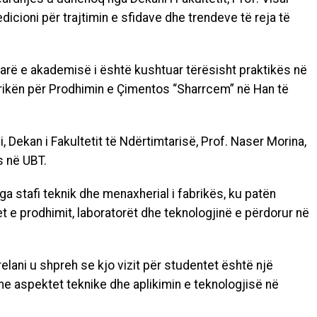
 edicioni për trajtimin e sfidave dhe trendeve të reja të
parë e akademisë i është kushtuar tërësisht praktikës në
brikën për Prodhimin e Çimentos “Sharrcem” në Han të
, Dekan i Fakultetit të Ndërtimtarisë, Prof. Naser Morina,
s në UBT.
nga stafi teknik dhe menaxherial i fabrikës, ku patën
 e prodhimit, laboratorët dhe teknologjinë e përdorur në
lani u shpreh se kjo vizit për studentet është një
me aspektet teknike dhe aplikimin e teknologjisë në