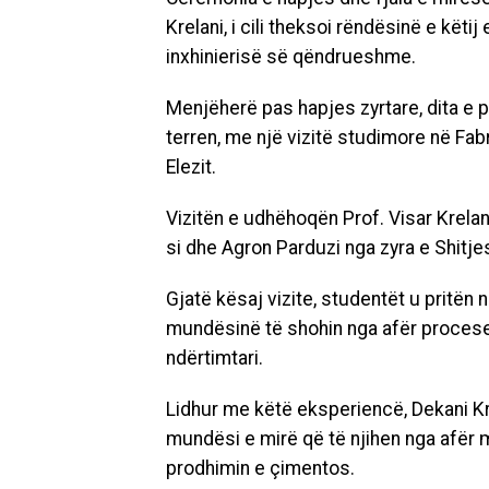
Krelani, i cili theksoi rëndësinë e këtij
inxhinierisë së qëndrueshme.
Menjëherë pas hapjes zyrtare, dita e 
terren, me një vizitë studimore në Fa
Elezit.
Vizitën e udhëhoqën Prof. Visar Krelani
si dhe Agron Parduzi nga zyra e Shitje
Gjatë kësaj vizite, studentët u pritën 
mundësinë të shohin nga afër proceset
ndërtimtari.
Lidhur me këtë eksperiencë, Dekani Kre
mundësi e mirë që të njihen nga afër 
prodhimin e çimentos.