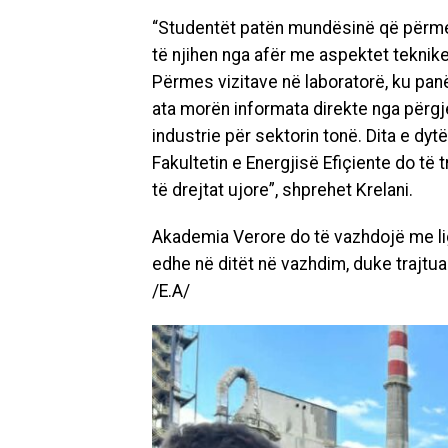
“Studentët patën mundësinë që përmes
të njihen nga afër me aspektet teknik
Përmes vizitave në laboratorë, ku panë
ata morën informata direkte nga përg
industrie për sektorin tonë. Dita e d
Fakultetin e Energjisë Efiçiente do të 
të drejtat ujore”, shprehet Krelani.
Akademia Verore do të vazhdojë me li
edhe në ditët në vazhdim, duke trajtuar
/E.A/