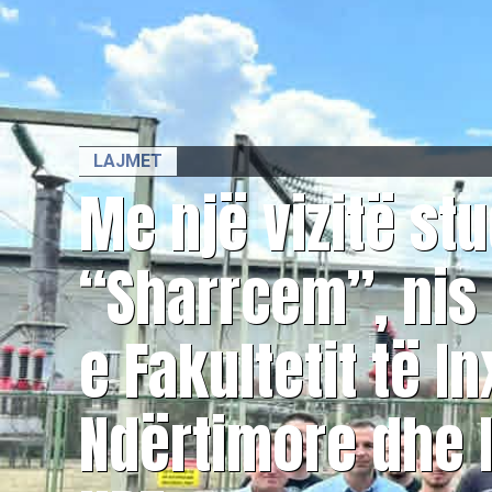
LAJMET
Me një vizitë st
“Sharrcem”, nis
e Fakultetit të I
Ndërtimore dhe I