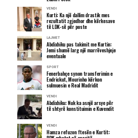
VENDI
Kurti: Ka një dallim drastik mes
rezultatit zgjedhor dhe kërkesave
të LDK-së për poste
LAJMET
Abdixhiku pas takimit me Kurtin:
Jemi shumë larg një marrëveshjeje
eventuale
SPORT
Fenerbahçe synon transferimin e
Endrickut, Mourinho kërkon
sulmuesin e Real Madridit
VENDI
Abdixhiku: Nuk ka asnjë arsye për
të shtyrë konstituimin e Kuvendit
VENDI
Hamza refuzon ftesën e Kurtit:
PDK mbetet në opozitë