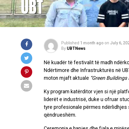
UBT
Published
1 month ago
on
July 6, 20
By
UBTNews
Në kuadër të festivalit të madh ndërko
Ndërtimore dhe Infrastrukturës në UB
moton mjaft aktuale
“Green Buildings 
Ky program katërditor vjen si një pl
liderët e industrisë, duke u ofruar st
tyre profesionale përmes ndërlidhjes 
qëndrueshëm.
Ceremonia e hapjes dhe fjala e mirësea