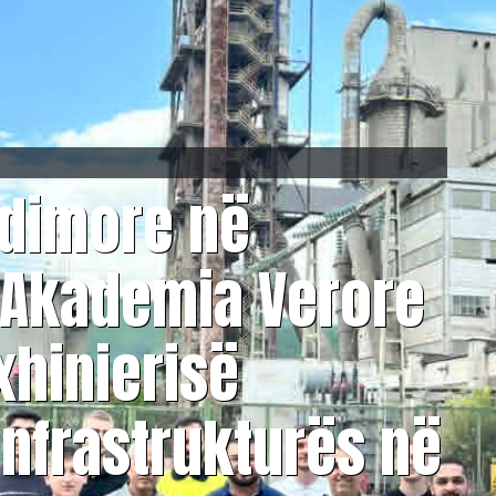
udimore në
 Akademia Verore
nxhinierisë
nfrastrukturës në