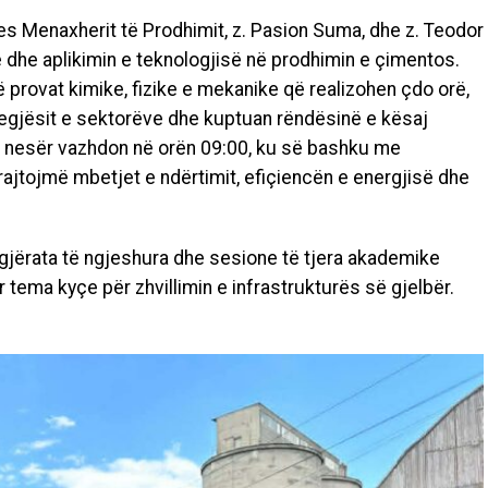
 Menaxherit të Prodhimit, z. Pasion Suma, dhe z. Teodor
e dhe aplikimin e teknologjisë në prodhimin e çimentos.
 provat kimike, fizike e mekanike që realizohen çdo orë,
jegjësit e sektorëve dhe kuptuan rëndësinë e kësaj
ytë nesër vazhdon në orën 09:00, ku së bashku me
trajtojmë mbetjet e ndërtimit, efiçiencën e energjisë dhe
gjërata të ngjeshura dhe sesione të tjera akademike
 tema kyçe për zhvillimin e infrastrukturës së gjelbër.