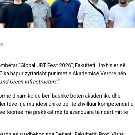
26
mbëtar “Global UBT Fest 2026”, Fakulteti i Inxhinierisë
T ka hapur zyrtarisht punimet e Akademisë Verore nën
and Green Infrastructure”
.
atformë dinamike që bën bashkë botën akademike dhe
udentëve një mundësi unike për të zhvilluar kompetencat e
së teorisë me praktikat më të avancuara të ndërtimit të
rdhjes u udhëhoq nga Dekani i Fakultetit, Prof. Visar