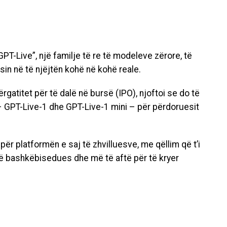
T-Live”, një familje të re të modeleve zërore, të
sin në të njëjtën kohë në kohë reale.
o përgatitet për të dalë në bursë (IPO), njoftoi se do të
 – GPT-Live-1 dhe GPT-Live-1 mini – për përdoruesit
ër platformën e saj të zhvilluesve, me qëllim që t’i
më bashkëbisedues dhe më të aftë për të kryer