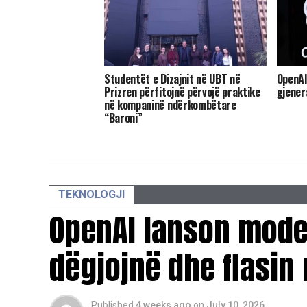
Studentët e Dizajnit në UBT në
OpenAI
Prizren përfitojnë përvojë praktike
gjener
në kompaninë ndërkombëtare
“Baroni”
TEKNOLOGJI
OpenAI lanson model
dëgjojnë dhe flasin
Published
4 weeks ago
on
July 10, 2026