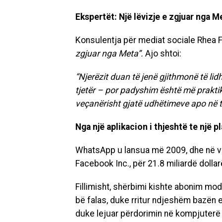
Ekspertët: Një lëvizje e zgjuar nga M
Konsulentja për mediat sociale Rhea 
zgjuar nga Meta”.
Ajo shtoi:
“Njerëzit duan të jenë gjithmonë të lid
tjetër – por padyshim është më praktik
veçanërisht gjatë udhëtimeve apo në t
Nga një aplikacion i thjeshtë te një 
WhatsApp u lansua më 2009, dhe në vi
Facebook Inc., për 21.8 miliardë dollar
Fillimisht, shërbimi kishte abonim mode
bë falas, duke rritur ndjeshëm bazën e
duke lejuar përdorimin në kompjuterë 