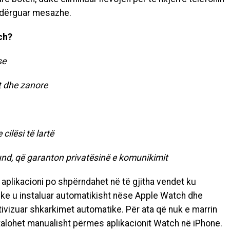
e dërguar mesazhe.
ch?
se
t dhe zanore
ilësi të lartë
-fund, që garanton privatësinë e komunikimit
aplikacioni po shpërndahet në të gjitha vendet ku
e u instaluar automatikisht nëse Apple Watch dhe
ktivizuar shkarkimet automatike. Për ata që nuk e marrin
stalohet manualisht përmes aplikacionit Watch në iPhone.