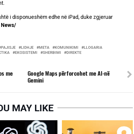
ht.
 është i disponueshëm edhe në iPad, duke zgjeruar
 News/
PAJISJE
LIDHJE
META
KOMUNIKIMI
LLOGARIA
KTIKA
EKOSISTEMI
SHERBIMI
DIREKTE
UP NEXT
eos me
Google Maps përforcohet me AI-në
Gemini
OU MAY LIKE