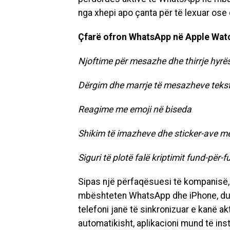
nga xhepi apo çanta për të lexuar os
Çfarë ofron WhatsApp në Apple Wat
Njoftime për mesazhe dhe thirrje hyrë
Dërgim dhe marrje të mesazheve teks
Reagime me emoji në biseda
Shikim të imazheve dhe sticker-ave me c
Siguri të plotë falë kriptimit fund-për
Sipas një përfaqësuesi të kompanisë, 
mbështeten WhatsApp dhe iPhone, duk
telefoni janë të sinkronizuar e kanë a
automatikisht, aplikacioni mund të in