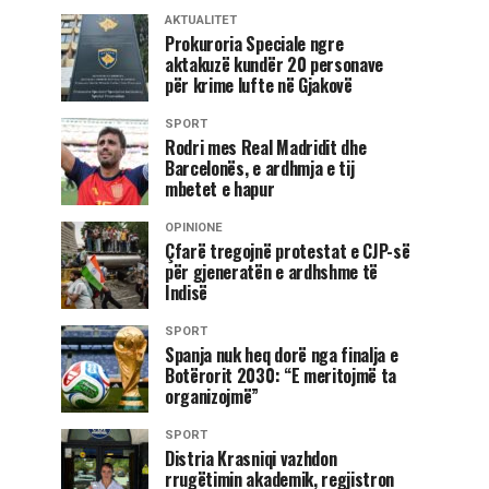
AKTUALITET
Prokuroria Speciale ngre
aktakuzë kundër 20 personave
për krime lufte në Gjakovë
SPORT
Rodri mes Real Madridit dhe
Barcelonës, e ardhmja e tij
mbetet e hapur
OPINIONE
Çfarë tregojnë protestat e CJP-së
për gjeneratën e ardhshme të
Indisë
SPORT
Spanja nuk heq dorë nga finalja e
Botërorit 2030: “E meritojmë ta
organizojmë”
SPORT
Distria Krasniqi vazhdon
rrugëtimin akademik, regjistron