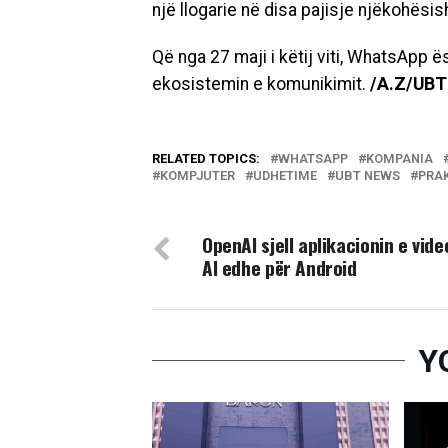
një llogarie në disa pajisje njëkohësis
Që nga 27 maji i këtij viti, WhatsApp
ekosistemin e komunikimit.
/A.Z/UBT
RELATED TOPICS:
WHATSAPP
KOMPANIA
KOMPJUTER
UDHETIME
UBT NEWS
PRA
DON'T MISS
OpenAI sjell aplikacionin e vid
AI edhe për Android
Y