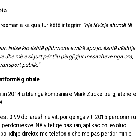
eta
Freeman e ka quajtur këtë integrim
“një lëvizje shumë të
hur. Nëse kjo është gjithmonë e mirë apo jo, është çështje
e dhe më e sigurt për t’iu përgjigjur mesazheve nga ora,
ransport publik.”
platformë globale
tin 2014 u ble nga kompania e Mark Zuckerberg, atëherë
ë.
st 0.99 dollarësh në vit, por që nga viti 2016 përdorimi u
 përdoruesve. Në vitet që pasuan, aplikacioni evoluoi
pa lidhje direkte me telefonin dhe më pas përdorimin e