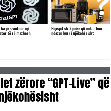
 ka prezantuar një
Pajisjet shtëpiake që nuk duhen
ator të ri imazhesh
ndezur kurrë njëkohësisht
et zërore “GPT-Live” që
 njëkohësisht