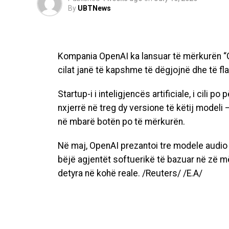
By
UBTNews
Kompania OpenAI ka lansuar të mërkurën “GP
cilat janë të kapshme të dëgjojnë dhe të fla
Startup-i i inteligjencës artificiale, i cili p
nxjerrë në treg dy versione të këtij modeli
në mbarë botën po të mërkurën.
Në maj, OpenAI prezantoi tre modele audio p
bëjë agjentët softuerikë të bazuar në zë 
detyra në kohë reale. /Reuters/ /E.A/