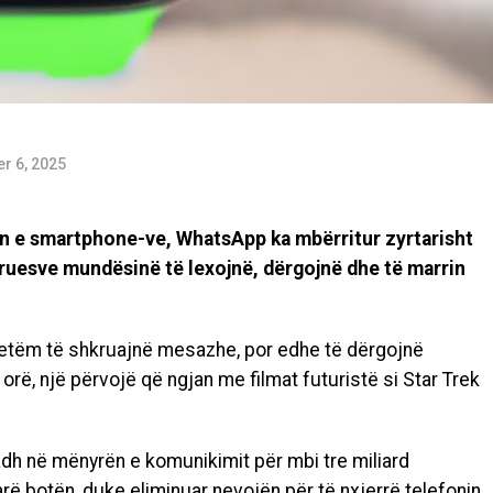
r 6, 2025
n e smartphone-ve, WhatsApp ka mbërritur zyrtarisht
ruesve mundësinë të lexojnë, dërgojnë dhe të marrin
 vetëm të shkruajnë mesazhe, por edhe të dërgojnë
rë, një përvojë që ngjan me filmat futuristë si Star Trek
dh në mënyrën e komunikimit për mbi tre miliard
 botën, duke eliminuar nevojën për të nxjerrë telefonin