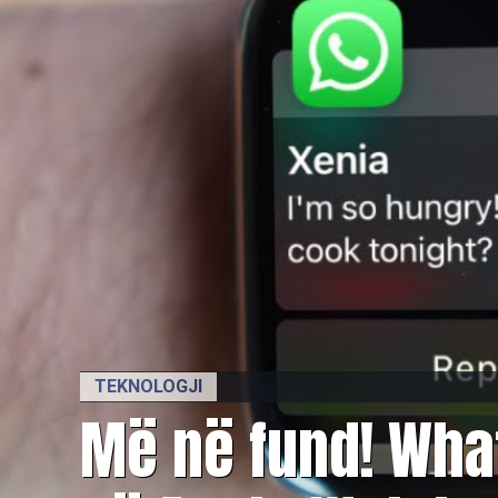
TEKNOLOGJI
Më në fund! Wha