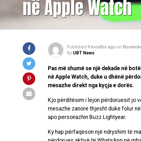
në Apple Watch
Published
9 months ago
on
Novembe
By
UBT News
Pas më shumë se një dekade në botë
në Apple Watch, duke u dhënë përdo
mesazhe direkt nga kyçja e dorës.
Kjo përditësim i lejon përdoruesit jo
mesazhe zanore thjesht duke folur në o
apo personazhin Buzz Lightyear.
Ky hap përfaqëson një ndryshim të ma
përdorues aktivë të WhatsApp në mbarë