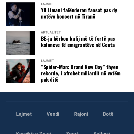
LAJMET
Yll Limani falënderon fansat pas dy
netëve koncert në Tiranë
AKTUALITET
BE-ja kërkon kufij më të fortë pas
kalimeve të emigrantëve në Ceuta
LAJMET
“Spider-Man: Brand New Day” thyen
rekorde, i afrohet miliardit në vetëm
pak ditë
Lajmet
Vendi
Rajoni
Botë
Kornikë e Zezë
Sport
Kulturë