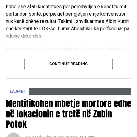
Edhe pse afati kushtetues për përmbylljen e konstituimit
përfundon sonte, përpjekjet për gjetjen e një konsensusi
nuk kanë dhënë rezultat. Takimi i zhvilluar mes Albin Kurtit
dhe kryetarit të LDK-së, Lumir Abdixhiku, ka përfunduar pa
ndonjë dakordësi.
Pika kryesore e bllokadës mbetet çështja e zgjedhjes së
Presidentit të ri. Pas takimit, të dyja palët deklaruan se
mbeten ende larg një marrëveshjeje politike, duke
CONTINUE READING
konfirmuar se mes tyre ekzistojnë dallime drastike sa i
përket qëndrimeve për pozitat shtetrore. /E.A/
LAJMET
Identifikohen mbetje mortore edhe
në lokacionin e tretë në Zubin
Potok