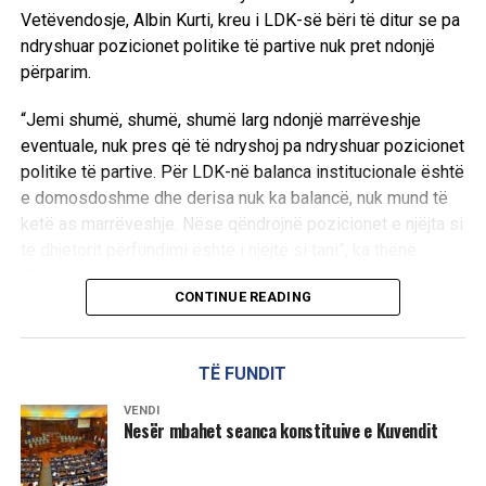
Vetëvendosje, Albin Kurti, kreu i LDK-së bëri të ditur se pa
ndryshuar pozicionet politike të partive nuk pret ndonjë
përparim.
“Jemi shumë, shumë, shumë larg ndonjë marrëveshje
eventuale, nuk pres që të ndryshoj pa ndryshuar pozicionet
politike të partive. Për LDK-në balanca institucionale është
e domosdoshme dhe derisa nuk ka balancë, nuk mund të
ketë as marrëveshje. Nëse qëndrojnë pozicionet e njëjta si
të dhjetorit përfundimi është i njëjtë si tani”, ka thënë
Abdixhiku.
CONTINUE READING
Ai theksoi se qëllimi i LDK-së ka qenë gjithmonë gjetja e
një zgjidhjeje, ndërsa shprehu keqardhje se procesi po
TË FUNDIT
shkon drejt një rruge pa zgjidhje afatgjatë.
VENDI
“Qëllimi i LDK ka qenë të gjendet zgjidhja, jo të merremi
Nesër mbahet seanca konstituive e Kuvendit
kush kë po e mund, po e mashtron, po e vonon. Në këtë
pikë me keqardhje them se jemi në rrugë që nuk jep