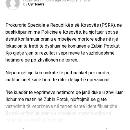
Published
17 hours ago
on
August 7, 2026
By
UBTNews
Prokuroria Speciale e Republikës së Kosovës (PSRK), në
bashkëpunim me Policinë e Kosovës, ka njoftuar sot se
është konfirmuar prania e mbetjeve mortore edhe në një
lokacion të tretë të dyshuar në komunën e Zubin Potokut.
Kjo gjetje vjen si rezultat i veprimeve të vazhdueshme
hetimore që po zhvillohen në terren.
Nëpërmjet një komunikate të përbashkët për media,
institucionet kanë bërë të ditur detajet e operacionit.
“Në kuadër të veprimeve hetimore që janë duke u zhvilluar
lidhur me rastin në Zubin Potok, njoftojmë se gjatë
vazhdimit të veprimeve në terren është identifikuar dhe
është konfirmuar prania e mbetjeve mortore edhe në
lokacionin e tretë të dyshuar”.