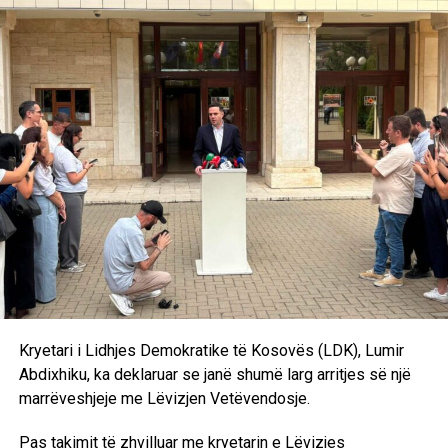
“Pra, në kushtet kur ne zgjedhim kryetarin dhe kryesinë e
Kuvendit, zgjedhim qeverinë e re të Republikës së
Kosovës, mirëpo vijmë sërish tek problemi i zgjedhjes së
presidentit, kjo është një formulë tashmë e sprovuar dhe
me metoda të njëjta nuk mund të kemi rezultate të tjera.
Andaj kjo do të shpjerë të pashmangshëm drejt
shpërndarjes së Kuvendit. Marrëveshjen politike nuk e
kemi ende. Pritjet janë të ndryshme, qëndrimet nuk
përputhen dhe është bindja ime që ka një dallim drastik
midis rezultatit zgjedhor dhe kërkesave të Lidhjes
Demokratike të Kosovës”, deklaroi Kurti pas takimit me
Abdixhikun. /Ekonomia Online/
Kryetari i Lidhjes Demokratike të Kosovës (LDK), Lumir
Abdixhiku, ka deklaruar se janë shumë larg arritjes së një
marrëveshjeje me Lëvizjen Vetëvendosje.
Pas takimit të zhvilluar me kryetarin e Lëvizjes