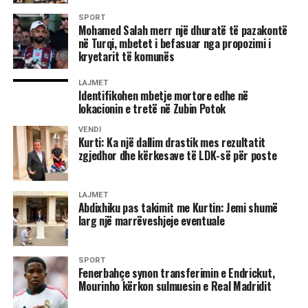
zgjidhje afatgjate”, u shpreh ai.
SPORT
Mohamed Salah merr një dhuratë të pazakontë
Lideri i LDK-së bëri me dije se partia e tij ka kërkuar që ta
në Turqi, mbetet i befasuar nga propozimi i
kryetarit të komunës
propozojë emrin për postin e presidentit.
LAJMET
“Është çështja e presidentit. LDK ka kërkuar që presidenti
Identifikohen mbetje mortore edhe në
të propozohet nga LDK, natyrisht që emrat të diskutohen
lokacionin e tretë në Zubin Potok
me partnerët dhe në këtë pikë nuk kemi pasur dakordancë.
VENDI
Oferta e dhjetorit që LDK të merr jo kryetarit e Kuvendit,
Kurti: Ka një dallim drastik mes rezultatit
por zvkryeministrin dhe disa ministri nuk është e
zgjedhor dhe kërkesave të LDK-së për poste
mjaftueshme, nuk është e dinjitetshme as për të dhënë
zgjidhje për krizën që jemi. Nuk mund ta pranojmë si të
LAJMET
tillë, nëse e doni LDK-në në qeverisje atëherë LDK duhet
Abdixhiku pas takimit me Kurtin: Jemi shumë
të jetë e përfaqësuar”, deklaroi Abdixhiku. /Ekonomia
larg një marrëveshjeje eventuale
Online/
SPORT
Fenerbahçe synon transferimin e Endrickut,
Mourinho kërkon sulmuesin e Real Madridit