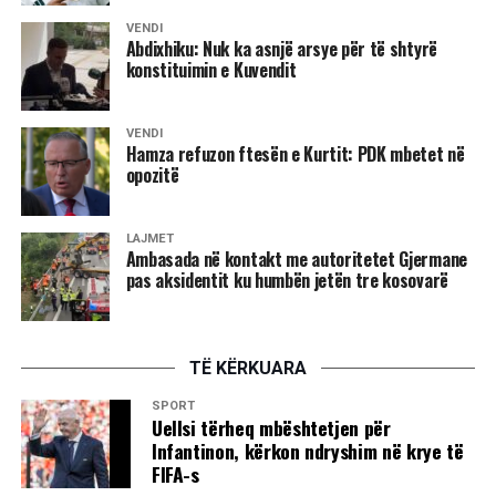
VENDI
Abdixhiku: Nuk ka asnjë arsye për të shtyrë
konstituimin e Kuvendit
VENDI
Hamza refuzon ftesën e Kurtit: PDK mbetet në
opozitë
LAJMET
Ambasada në kontakt me autoritetet Gjermane
pas aksidentit ku humbën jetën tre kosovarë
TË KËRKUARA
SPORT
Uellsi tërheq mbështetjen për
Infantinon, kërkon ndryshim në krye të
FIFA-s