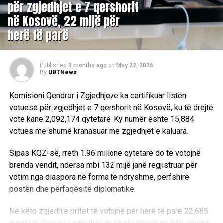
për zgjedhjet e 7 qershorit
në Kosovë, 22 mijë për
herë të parë
Published
3 months ago
on
May 22, 2026
By
UBTNews
Komisioni Qendror i Zgjedhjeve ka certifikuar listën
votuese për zgjedhjet e 7 qershorit në Kosovë, ku të drejtë
vote kanë 2,092,174 qytetarë. Ky numër është 15,884
votues më shumë krahasuar me zgjedhjet e kaluara.
Sipas KQZ-së, rreth 1.96 milionë qytetarë do të votojnë
brenda vendit, ndërsa mbi 132 mijë janë regjistruar për
votim nga diaspora në forma të ndryshme, përfshirë
postën dhe përfaqësitë diplomatike.
Në këto zgjedhje pritet të votojnë për herë të parë 22,685
qytetarë. Procesi zgjedhor do të zhvillohet në 949 qendra