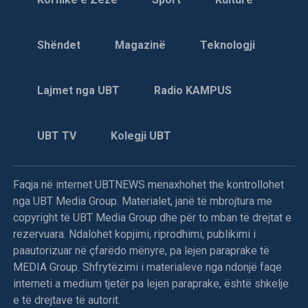
Shëndet
Magazinë
Teknologji
Lajmet nga UBT
Radio KAMPUS
UBT TV
Kolegji UBT
Faqja në internet UBTNEWS menaxhohet the kontrollohet
nga UBT Media Group. Materialet, janë të mbrojtura me
copyright të UBT Media Group dhe për to mban të drejtat e
rezervuara. Ndalohet kopjimi, riprodhimi, publikimi i
paautorizuar në çfarëdo mënyre, pa lejen paraprake të
MEDIA Group. Shfrytëzimi i materialeve nga ndonjë faqe
interneti a medium tjetër pa lejen paraprake, është shkelje
e të drejtave të autorit.