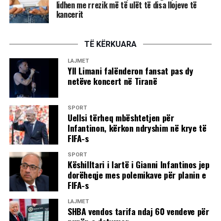
lidhen me rrezik më të ulët të disa llojeve të
Erih Maria Remark, i shqipëruar nga Robert Shvarci.
kancerit
Çmimet për librat e parë në poezi dhe prozë i fituan
autorët debutues, Ani Spahivogli dhe Andrea Hila.
TË KËRKUARA
Vlera e shpërblimit të sivjetshëm të Çmimit Letrar
LAJMET
Kombëtar është 150-200 mijë lekë të rinj.
Yll Limani falënderon fansat pas dy
netëve koncert në Tiranë
Më pas, studiuesi Ramadan Musliu, anëtar i jurisë, foli për
rrjedhat e letërsisë shqipe të viteve 90-të, duke
SPORT
evidencuar veçoritë dhe prirjet karakteristike të saj, të
Uellsi tërheq mbështetjen për
shfaqura kryesisht në fushën e koncepsioneve dhe të
Infantinon, kërkon ndryshim në krye të
teknikave letrare.
FIFA-s
SPORT
Ndërsa, aktorë të teatrit recituan pjesë nga krijimtaria më e
Këshilltari i lartë i Gianni Infantinos jep
mirë e paraqitur në këtë konkurs të ilustruara me muzikë të
dorëheqje mes polemikave për planin e
zgjedhur, njofton “Bujku”.
FIFA-s
LAJMET
SHBA vendos tarifa ndaj 60 vendeve për