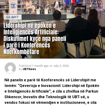
LAJMET
Lidershipi në epokën e
Inteligjencës Artificiale:
Diskutimet kyçe nga paneli
i parë i Konferencës
Ndërkombëtare
Published
1 month ago
on
July 3, 2026
By
UBTNews
Në panelin e parë të Konferencës së Lidershipit me
temën: “Qeverisja e Inovacionit: Lidershipi në Epokën
e Inteligjencës Artificiale”, e cila u zhvillua në Parkun
Shkencor, Inovativ dhe Teknologjik të UBT-së, u
vendos fokusi në vëmendjen e institucioneve, e cila