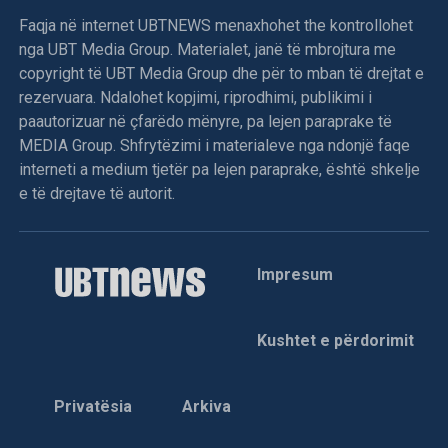
Faqja në internet UBTNEWS menaxhohet the kontrollohet
nga UBT Media Group. Materialet, janë të mbrojtura me
copyright të UBT Media Group dhe për to mban të drejtat e
Vushtrri: Gjatë sulmit serb në Pantinë u vra Jeton
rezervuara. Ndalohet kopjimi, riprodhimi, publikimi i
Tërstena (24)
paautorizuar në çfarëdo mënyre, pa lejen paraprake të
MEDIA Group. Shfrytëzimi i materialeve nga ndonjë faqe
Forca të ushtrisë serbe granatuan sot fshatin Pantinë të
interneti a medium tjetër pa lejen paraprake, është shkelje
Vushtrrisë.
e të drejtave të autorit.
NMDLNJ i Vushtrrisë njofton se si pasojë e granatimeve u
vra Jeton Tërstena (24) dhe u plagosën dy shqiptarë të
tjerë, jeta e të cilëve nuk është në rrezik.
Impresum
Nga granatimet gjithashtu u dëmtua shtëpia e Ramadan
Mehmetit.
Kushtet e përdorimit
Pas sulmit forcat serbe u tërhoqën në drejtim të fshatit
Frashër. Varrimi i Jeton Tërstenës bëhet sot në orën 18 në
Privatësia
Arkiva
fshatin Oshlan.