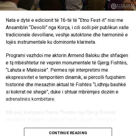
për të kënaqur opinionin ndërkombëtar, propozoi që të
formohet Këshilli Republikan i Malit të Zi për paqë e
qetësi qytetare dhe barazi nacionale, si trup këshillues. Që
Nata e dytë e edicionit të 16-të të “Etno Fest-it” nisi me
atëherë Lidhja Demokratike në Mal të Zi, theksoi se një
Ansamblin “Devolli” nga Korça, i cili solli për publikun valle
trup i tillë nuk është i pranueshëm, ngase nuk ka kurrfarë
tradicionale devolliane, veshje autoktone dhe harmoninë e
ingjerencash për vendosje.
lojës instrumentale ku dominonte klarineta.
Lidhja Demokratike në Mal të Zi, përpiqet për pjesëmarrje
Programi vazhdoi me aktorin Armend Baloku dhe shfaqjen
proporcionale në pushtet në të gjitha nivelet dhe për
e tij mbështetur në veprën monumentale të Gjergj Fishtës,
definimin e statusit të shqiptarëve në Mal të Zi, të cilin e
“Lahuta e Malësisë”. Permes një interpretimi me
definuan me Memorandumin për Statusin special në Mal të
ekspresivitet e temporitëm dinamik, ai përcolli fuqishëm
Zi (me Kushtetutë apo me Ligj kushtetues), shtoi Mehmet
historinë dhe mesazhin aktual të Fishtës “Lidhnju bashkë
Bardhi.
si kokrrat në shegë”, duke i shtuar mbrëmjes dozën e
adrenalinës kombëtare.
Pushteti i Malit të Zi, në vend që të vendos dialogun
demokratik dhe të fillojë të zgjidhë çështjet e hapura, ai me
Më pas, kompania Dance Theatre nga Gjergj Prevazi
veprimet e veta ndaj shqiptarëve në Mal të Zi po sillet në
prezantoi shfaqjen e baletit “Void” (Bosh). Lëvizjet e
mënyrë injoruese, mospërfillëse, sikur të mos ekzistonin.
precizuara të balerinave Katerina Goga dhe Chiara Xoxi
CONTINUE READING
Shqiptarët në Mal të Zi jetojnë në trojet e veta, përkujtoi
përcollën përmes gjuhës së trupit përpjekjen për të