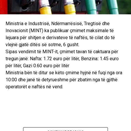
6 gusht 1994
NATO bombardoi pozicionet serbe në rrethinë të
Ministria e Industrisë, Ndërmarrësisë, Tregtisë dhe
Sarajevës
Inovacionit (MINT) ka publikuar çmimet maksimale të
Mbrëmë në orën 18,35, avionët e NATO-s me kërkesën e
lejuara për shitjen e derivateve të naftës, të cilat do të
UNPROFOR-it, bombarduan pozicionet e izioluara
vlejnë gjatë ditës së sotme, 6 gusht.
tokësore të serbëve të Bosnjës të vendosura në malin
Sipas vendimit të MINT-it, çmimet tavan të caktuara për
Igman, që shtrihet në zonën e ndaluar prej 20 km, në
tregun janë: Nafta
:
1.72 euro për litër, Benzina
:
1.45 euro
rrethinë të Sarajevës, njoftojnë burimet zyrtare diplomatike
për litër, Gazi 0.60 euro për litër
dhe ushtarake nga selia e Aleancës së Atlantikut Verior në
Ministria bën të ditur se këto çmime hyjnë në fuqi nga ora
Bruksel.
10:00 dhe janë të detyrueshme për zbatim nga të gjithë
operatorët e naftës në vend.
Ky akcion i NATO-s, është një lloj ndëshkimi ndaj forcave
të serbëve të Bosnjës, që kohëve të fundit i përsëritën
sulmet ndaj ushtarëve të UNPROFOR-it e veçanërisht kur
dje në mëngjes (të premten) në afërsi të Ilixhës i detyruan
helmetkaltërit ukrainas t’u dorëzojnë një tank T-55, dy qerre
të blinduara M-0, një bateri topash kundërajror dhe dy tri