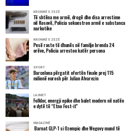
Perëndimore po i kushtojnë rëndësi të veçantë
bombardimeve të NATO-s ndaj pozicioneve të serbëve të
KRONIKË E ZEZË
Bosnjës.
Të shtëna me armë, drogë dhe disa arrestime
në Kosovë, Policia sekuestron armë e substanca
narkotike
KRONIKË E ZEZË
6 gusht 1997
Pesë raste të dhunës në familje brenda 24
orëve, Policia arreston katër persona
U shpallën fituesit e Çmimit Letrar Kombëtar
Dje në Tiranë u zhvillua ceremonia e ndarjes së çmimeve
SPORT
Barcelona përgatit ofertën finale prej 115
të Konkursit Letrar Kombëtar për botimet e vitit 1996.
milionë eurosh për Julian Alvarezin
Kryetari i jurisë së këtij konkursi ishte dr. Aurel Plasari. Me
çmimin për prozën e gjatë më të mirë të vitit 1996 u
LAJMET
Folklor, energji epike dhe balet modern në natën
vlerësua shkrimtari Zija Çela për romanin “Monedha e
e dytë të “Etno Fest-it”
dashurisë”, për poezinë Frederik Rreshpja me
përmbledhjen “Lirika të zgjedhura” dhe për tregime Faruk
Myrtaj me librin “Nudo zyrtare”. Libri më i mirë i përkthyer
MAGAZINË
Barnat GLP-1 si Ozempic dhe Wegovy mund të
nga letërsia e huaj u cilësua “Obelisku” i autorit gjerman