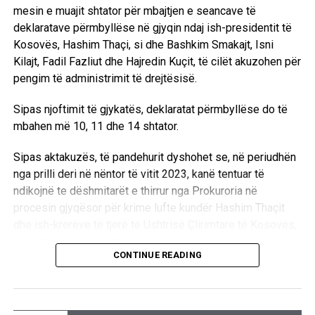
mesin e muajit shtator për mbajtjen e seancave të
Nga këndvështrimi institucional, drejtori i Departamentit të
deklaratave përmbyllëse në gjyqin ndaj ish-presidentit të
TI-së në ATK, Prof. Agron Hamiti, nënvizoi se procesi i
Kosovës, Hashim Thaçi, si dhe Bashkim Smakajt, Isni
digjitalizimit nuk lë hapësirë për ngurrim, por kërkon një
Kilajt, Fadil Fazliut dhe Hajredin Kuçit, të cilët akuzohen për
përgatitje të thellë të strukturës organizative dhe
pengim të administrimit të drejtësisë.
menaxhimit të të dhënave. Ai bëri të ditur se po hidhen
hapat e parë konkretë për krijimin e një divizioni të
Sipas njoftimit të gjykatës, deklaratat përmbyllëse do të
dedikuar posaçërisht për inteligjencën artificiale.
mbahen më 10, 11 dhe 14 shtator.
“Digjitalizimi nuk lë vend për ngurrim. Ne kemi hartuar
Sipas aktakuzës, të pandehurit dyshohet se, në periudhën
dokumente që gjenerohen prej strategjisë së përgjithshme,
nga prilli deri në nëntor të vitit 2023, kanë tentuar të
ku një prej tyre është ajo për menaxhimin e të dhënave.
ndikojnë te dëshmitarët e thirrur nga Prokuroria në
Kemi bërë edhe freskimin e strukturës organizative dhe
procesin gjyqësor për krime lufte kundër Hashim Thaçit
parashohim krijimin e një divizioni që do të merret
dhe ish-krerëve të tjerë të Ushtrisë Çlirimtare të Kosovës,
veçanërisht me pjesën e inteligjencës artificiale (AI)”,
Kadri Veselit, Jakup Krasniqit dhe Rexhep Selimit.
sipas Hamiti. /E.A/
CONTINUE READING
Ndaj Thaçit janë ngritur tri akuza për tentim të pengimit të
personave zyrtarë në kryerjen e detyrave zyrtare, si dhe
tetë akuza për shkelje të fshehtësisë së procedurës dhe
RELATED TOPICS: