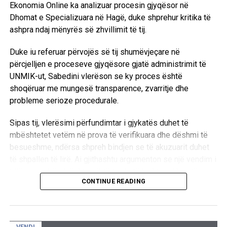
Dronët ukrainas godasin Shën Petersburgun para nisjes
Ekonomia Online ka analizuar procesin gjyqësor në
së forumit ekonomik ku pritet të flasë Putini
Dhomat e Specializuara në Hagë, duke shprehur kritika të
ashpra ndaj mënyrës së zhvillimit të tij.
Duke iu referuar përvojës së tij shumëvjeçare në
përcjelljen e proceseve gjyqësore gjatë administrimit të
UNMIK-ut, Sabedini vlerëson se ky proces është
shoqëruar me mungesë transparence, zvarritje dhe
probleme serioze procedurale.
Sipas tij, vlerësimi përfundimtar i gjykatës duhet të
mbështetet vetëm në prova të verifikuara dhe dëshmi të
besueshme, ndërsa shpreh bindjen se të akuzuarit duhet
të shpallen të lirë. Ai gjithashtu argumenton se një vendim i
tillë, sipas këndvështrimit të tij, do të kishte ndikim të
CONTINUE READING
rëndësishëm në zhvillimet politike dhe institucionale në
Kosovë.
EkonomiaOnline: Zoti Sabedini, si e vlerësoni procesin
VENDI