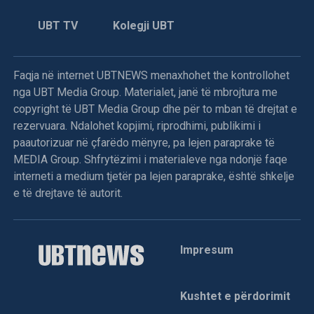
8 gusht 1995
UBT TV
Kolegji UBT
Dhuna e përditshme në Kosovë
Hani i Elezit: –
Më 4 gusht, në orët e pasditës, policia
Faqja në internet UBTNEWS menaxhohet the kontrollohet
serbe thirri për herë të tretë, Hakik Qajanin me pretekst të
nga UBT Media Group. Materialet, janë të mbrojtura me
armës.
copyright të UBT Media Group dhe për to mban të drejtat e
rezervuara. Ndalohet kopjimi, riprodhimi, publikimi i
Njoftohet se në polici gati për çdo ditë thirret edhe babai i
paautorizuar në çfarëdo mënyre, pa lejen paraprake të
tij, Mejdiu.
MEDIA Group. Shfrytëzimi i materialeve nga ndonjë faqe
interneti a medium tjetër pa lejen paraprake, është shkelje
Po këtë ditë, me të njëjtin pretekst, në pyetje u mor edhe
e të drejtave të autorit.
Ramadan Thaçi.
Në polici janë thirrë edhe Musli Humeli, Musli e Hazbi
Loku dhe disa qytetarë të tjerë.
Impresum
Më 1 gusht në orët e hershme të mëngjesit, policia mori të
riun Hajrullah Kalisin dhe e dërgoi atë menjëherë në vuajtje
Kushtet e përdorimit
të dënimit 15 ditë burg.