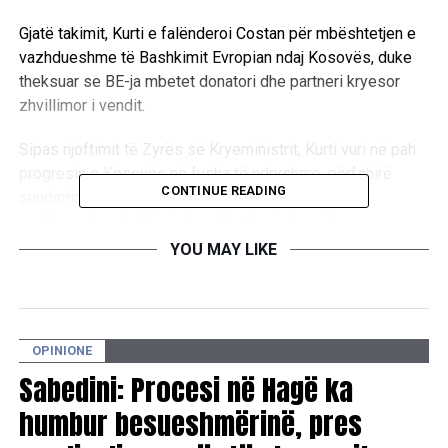
Gjatë takimit, Kurti e falënderoi Costan për mbështetjen e
vazhdueshme të Bashkimit Evropian ndaj Kosovës, duke
theksuar se BE-ja mbetet donatori dhe partneri kryesor
zhvillimor i vendit.
Sipas njoftimit të Zyrës së Kryeministrit, Kurti vuri në pah
progresin e Kosovës në fusha të ndryshme, përfshirë
CONTINUE READING
sundimin e ligjit, luftën kundër korrupsionit, lirinë e
mediave dhe zhvillimin demokratik, si dhe rritjen
ekonomike që, sipas tij, është ndër më të shpejtat në rajon.
YOU MAY LIKE
Ai theksoi përkushtimin e Qeverisë për zbatimin e
reformave që burojnë nga Plani i Rritjes së Bashkimit
Evropian dhe instrumentet e tjera të para-anëtarësimit,
OPINIONE
duke nënvizuar rëndësinë e marrjes së statusit të vendit
Sabedini: Procesi në Hagë ka
kandidat për anëtarësim në BE.
humbur besueshmërinë, pres
Në takim u diskutua gjithashtu për bashkëpunimin me