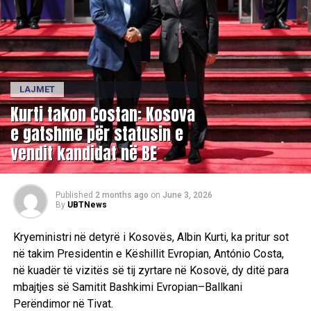
LAJMET
Kurti takon Costan: Kosova
e gatshme për statusin e
vendit kandidat në BE
Published
2 months ago
on
June 3, 2026
By
UBTNews
Kryeministri në detyrë i Kosovës, Albin Kurti, ka pritur sot
në takim Presidentin e Këshillit Evropian, António Costa,
në kuadër të vizitës së tij zyrtare në Kosovë, dy ditë para
mbajtjes së Samitit Bashkimi Evropian–Ballkani
Perëndimor në Tivat.