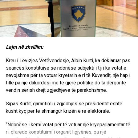
Një tjetër shqetësim është mungesa e transparencës. Për
dikë që ka ndjekur nga afër procese të shumta gjyqësore
në kohën e UNMIK-ut, ngjashmëritë në mënyrën e
zhvillimit të disa seancave janë të dukshme. Kam trajtuar
këto çështje edhe në librin tim “Vrasja e Drejtësisë në
Kosovë”, ku kam argumentuar se në disa procese të
administruara nga UNMIK-u ka pasur paragjykime ndaj
Lajm në zhvillim:
shqiptarëve dhe vendimmarrje që, sipas vlerësimit tim, nuk
kanë reflektuar standardet më të larta të drejtësisë.
Kreu i Lëvizjes Vetëvendosje, Albin Kurti, ka deklaruar pas
seancës konstituive se ndonëse subjekti i tij i ka votat e
EkonomiaOnline: Profesor Sabedini, a besoni se Gjykata
nevojshme për ta votuar kryetarin e ri të Kuvendit, një hap i
Speciale do të marrë një vendim të drejtë në këtë proces?
tillë pa një dakordësi më të gjerë politike do ta dërgonte
vendin sërish drejt zgjedhjeve të parakohshme.
Sabedini: Unë shpresoj që trupi gjykues do t’i japë peshën
e duhur dëshmive të figurave kredibile, përfshirë
Sipas Kurtit, garantimi i zgjedhjes së presidentit është
personalitete politike dhe ushtarake të NATO-s dhe
kusht kyç për të shmangur krizën e re elektorale.
përfaqësues të institucioneve amerikane, të cilët kanë
dëshmuar gjatë këtij procesi.
“Ndonëse i kemi votat për të votuar një kryeparlamentar të
ri, çfarëdo konstituimi i organit ligjvënës, pa një
Bazuar në mënyrën se si unë e kam përcjellë procesin,