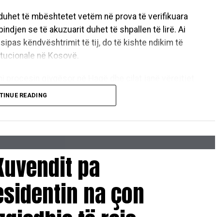
s duhet të mbështetet vetëm në prova të verifikuara
djen se të akuzuarit duhet të shpallen të lirë. Ai
sipas këndvështrimit të tij, do të kishte ndikim të
itucionale në Kosovë.
ni procesin gjyqësor në Hagë dhe cilat janë vërejtjet
lë qindra procese gjyqësore gjatë administrimit të
TINUE READING
ata Speciale në Hagë ka zhgënjyer pritjet e shumë
e ky institucion do të ishte sinonim i drejtësisë,
arencës. Përkundrazi, ky proces është shoqëruar me
 Kuvendit pa
ërshtypjen e një procedure të rënduar nga mangësi
esidentin na çon
j procesi janë paraqitur materiale dhe dëshmi që në
sueshmërinë e tyre. Unë besoj se një pjesë e tyre