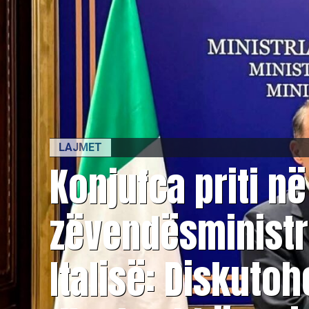
LAJMET
Konjufca priti n
zëvendësministr
Italisë: Diskutoh