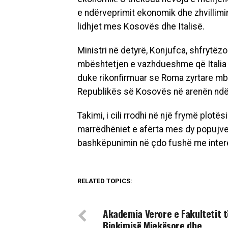
e ndërveprimit ekonomik dhe zhvillimi
lidhjet mes Kosovës dhe Italisë.
Ministri në detyrë, Konjufca, shfrytëzo
mbështetjen e vazhdueshme që Italia k
duke rikonfirmuar se Roma zyrtare mb
Republikës së Kosovës në arenën nd
Takimi, i cili rrodhi në një frymë plo
marrëdhëniet e afërta mes dy popujve
bashkëpunimin në çdo fushë me intere
RELATED TOPICS:
DON'T MISS
Akademia Verore e Fakultetit t
Biokimisë Mjekësore dhe