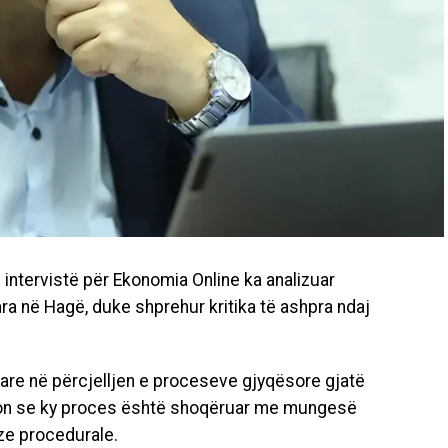
 intervistë për Ekonomia Online ka analizuar
a në Hagë, duke shprehur kritika të ashpra ndaj
are në përcjelljen e proceseve gjyqësore gjatë
ëson se ky proces është shoqëruar me mungesë
ze procedurale.