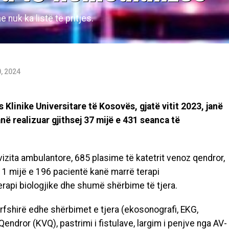
 nuk ka listё tё pritjes.
, 2024
 Klinike Universitare të Kosovës, gjatë vitit 2023, janё
nё realizuar gjithsej 37 mijë e 431 seanca tё
vizita ambulantore, 685 plasime tё katetrit venoz qendror,
, 1 mijë e 196 pacientё kanё marrё terapi
erapi biologjike dhe shumë shërbime të tjera.
fshirё edhe shërbimet e tjera (ekosonografi, EKG,
endror (KVQ), pastrimi i fistulave, largim i penjve nga AV-