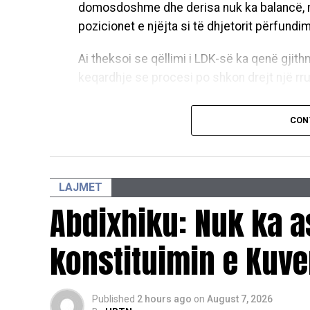
domosdoshme dhe derisa nuk ka balancë, 
pozicionet e njëjta si të dhjetorit përfundimi
Ai theksoi se qëllimi i LDK-së ka qenë gjit
keqardhje se procesi po shkon drejt një rru
“Qëllimi i LDK ka qenë të gjendet zgjidhja,
CON
e vonon. Në këtë pikë me keqardhje them se
shpreh ai.
Lideri i LDK-së bëri me dije se partia e tij 
LAJMET
presidentit.
Abdixhiku: Nuk ka a
“Është çështja e presidentit. LDK ka kërkua
konstituimin e Kuve
emrat të diskutohen me partnerët dhe në k
dhjetorit që LDK të merr jo kryetarit e Kuve
e mjaftueshme, nuk është e dinjitetshme as
Published
2 hours ago
on
August 7, 2026
mund ta pranojmë si të tillë, nëse e doni L