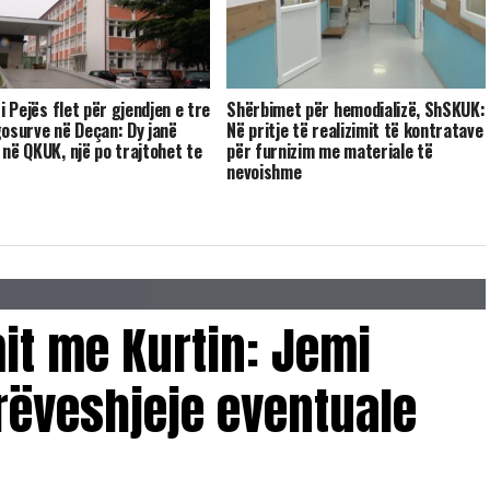
 i Pejës flet për gjendjen e tre
Shërbimet për hemodializë, ShSKUK:
gosurve në Deçan: Dy janë
Në pritje të realizimit të kontratave
 në QKUK, një po trajtohet te
për furnizim me materiale të
nevojshme
it me Kurtin: Jemi
rëveshjeje eventuale