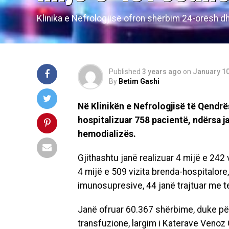
Klinika e Nefrologjisë ofron shërbim 24-orёsh dhe
Published
3 years ago
on
January 10
By
Betim Gashi
Nё Klinikën e Nefrologjisё tё Qendrës
hospitalizuar 758 pacientё, ndërsa ja
hemodializës.
Gjithashtu janё realizuar 4 mijë e 242 
4 mijë e 509 vizita brenda-hospitalore
imunosupresive, 44 janё trajtuar me t
Janë ofruar 60.367 shërbime, duke për
transfuzione, largim i Katerave Venoz Q