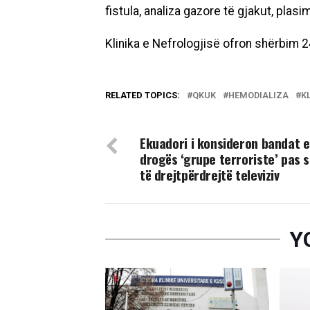
fistula, analiza gazore tё gjakut, plas
Klinika e Nefrologjisë ofron shërbim 24
RELATED TOPICS:
QKUK
HEMODIALIZA
K
DON'T MISS
Ekuadori i konsideron bandat e
drogës ‘grupe terroriste’ pas 
të drejtpërdrejtë televiziv
Y