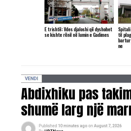
​E trishtë: Vdes djaloshi që dyshohet
Spitali
se kishte rënë në lumin e Gadimes
të pla
bartur
ne
VENDI
Abdixhiku pas takim
shumë larg një mar
Published
10 minutes ago
on
August 7, 2026