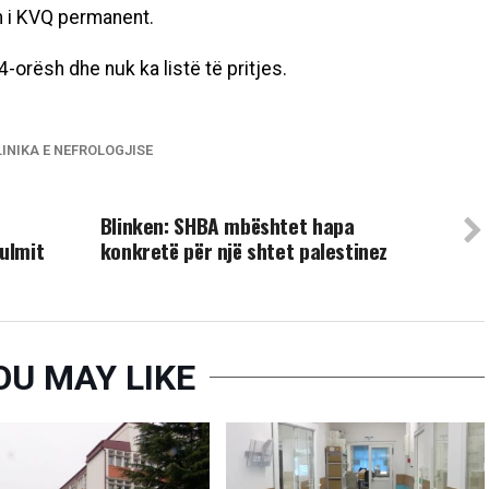
im i KVQ permanent.
-orёsh dhe nuk ka listё tё pritjes.
LINIKA E NEFROLOGJISE
UP NEXT
Blinken: SHBA mbështet hapa
sulmit
konkretë për një shtet palestinez
OU MAY LIKE