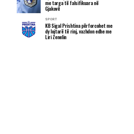
me targa të falsifikuara në
Gjakovë
SPORT
KB Sigal Prishtina përforcohet me
dy lojtarë të rinj, vazhdon edhe me
Liri Zenelin