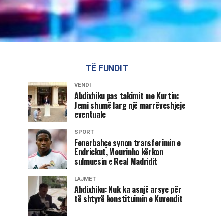
TË FUNDIT
VENDI
Abdixhiku pas takimit me Kurtin:
Jemi shumë larg një marrëveshjeje
eventuale
SPORT
Fenerbahçe synon transferimin e
Endrickut, Mourinho kërkon
sulmuesin e Real Madridit
LAJMET
Abdixhiku: Nuk ka asnjë arsye për
të shtyrë konstituimin e Kuvendit