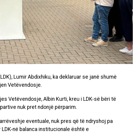
(LDK), Lumir Abdixhiku, ka deklaruar se janë shumë
zjen Vetëvendosje.
zjes Vetëvendosje, Albin Kurti, kreu i LDK-së bëri të
 partive nuk pret ndonjë përparim.
rrëveshje eventuale, nuk pres që të ndryshoj pa
ër LDK-në balanca institucionale është e