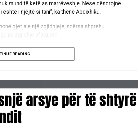
nuk mund të ketë as marrëveshje. Nëse qëndrojnë
 është i njëjtë si tani”, ka thënë Abdixhiku.
hmonë gjetja e një zgjidhjeje, ndërsa shprehu
ge pa zgjidhje afatgjatë.
 jo të merremi kush kë po e mund, po e mashtron, po
TINUE READING
 jemi në rrugë që nuk jep zgjidhje afatgjate”, u
ka kërkuar që ta propozojë emrin për postin e
snjë arsye për të shtyrë
r që presidenti të propozohet nga LDK, natyrisht që
ndit
ëtë pikë nuk kemi pasur dakordancë. Oferta e
ndit, por zvkryeministrin dhe disa ministri nuk është
 për të dhënë zgjidhje për krizën që jemi. Nuk
DK-në në qeverisje atëherë LDK duhet të jetë e