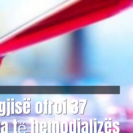
ogjisë ofroi 37
ca tё hemodializës