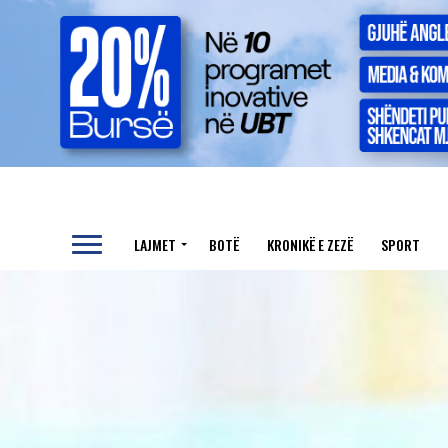
LAJMET
BOTË
KRONIKË E ZEZË
SPORT