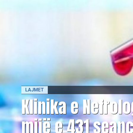
LAJMET
​Klinika e Nefrol
mijë e 431 sean