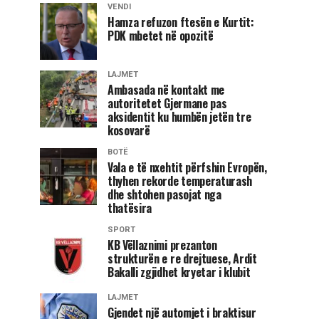
VENDI
Hamza refuzon ftesën e Kurtit:
PDK mbetet në opozitë
LAJMET
Ambasada në kontakt me
autoritetet Gjermane pas
aksidentit ku humbën jetën tre
kosovarë
BOTË
Vala e të nxehtit përfshin Evropën,
thyhen rekorde temperaturash
dhe shtohen pasojat nga
thatësira
SPORT
KB Vëllaznimi prezanton
strukturën e re drejtuese, Ardit
Bakalli zgjidhet kryetar i klubit
LAJMET
Gjendet një automjet i braktisur