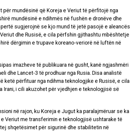
et për mundësinë që Koreja e Veriut të përfitojë nga
fshirë mundësinë e ndihmës në fushën e dronëve dhe
spertë sugjerojnë se kjo mund të jetë pasojë e aleancës
Veriut dhe Rusisë, e cila përfshin gjithashtu mbështetje
hirë dërgimin e trupave koreano-veriorë në luftën në
, sipas imazheve të publikuara në gusht, kanë ngjashmëri
li dhe Lancet-3 të prodhuar nga Rusia. Disa analistë
 ketë përfituar nga ndihma teknologjike e Rusisë, e cila
Irani, i cili akuzohet për vjedhjen e teknologjisë së
nsioni në rajon, ku Koreja e Jugut ka paralajmëruar se ka
e Veriut me transferimin e teknologjisë ushtarake të
tej shqetësimet për sigurinë dhe stabilitetin në