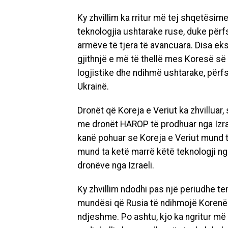
Ky zhvillim ka rritur më tej shqetësim
teknologjia ushtarake ruse, duke për
armëve të tjera të avancuara. Disa ek
gjithnjë e më të thellë mes Koresë së 
logjistike dhe ndihmë ushtarake, përfs
Ukrainë.
Dronët që Koreja e Veriut ka zhvilluar
me dronët HAROP të prodhuar nga Izrae
kanë pohuar se Koreja e Veriut mund të
mund ta ketë marrë këtë teknologji nga 
dronëve nga Izraeli.
Ky zhvillim ndodhi pas një periudhe te
mundësi që Rusia të ndihmojë Korenë 
ndjeshme. Po ashtu, kjo ka ngritur më 