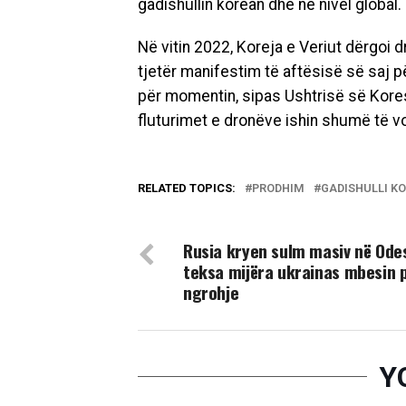
gadishullin korean dhe në nivel global.
Në vitin 2022, Koreja e Veriut dërgoi d
tjetër manifestim të aftësisë së saj pë
për momentin, sipas Ushtrisë së Koresë
fluturimet e dronëve ishin shumë të v
RELATED TOPICS:
PRODHIM
GADISHULLI K
DON'T MISS
Rusia kryen sulm masiv në Ode
teksa mijëra ukrainas mbesin 
ngrohje
Y