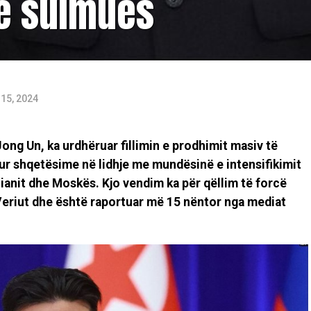
e sulmues
15, 2024
ong Un, ka urdhëruar fillimin e prodhimit masiv të
ur shqetësime në lidhje me mundësinë e intensifikimit
anit dhe Moskës. Kjo vendim ka për qëllim të forcë
Veriut dhe është raportuar më 15 nëntor nga mediat