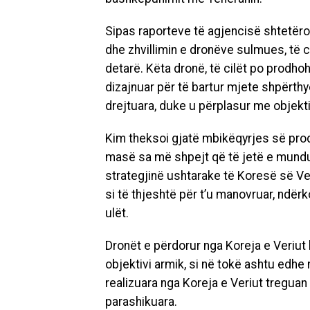
Sipas raporteve të agjencisë shtetëro
dhe zhvillimin e dronëve sulmues, të 
detarë. Këta dronë, të cilët po prodho
dizajnuar për të bartur mjete shpërth
drejtuara, duke u përplasur me objekt
Kim theksoi gjatë mbikëqyrjes së prodh
masë sa më shpejt që të jetë e mundur
strategjinë ushtarake të Koresë së Ver
si të thjeshtë për t’u manovruar, ndërk
ulët.
Dronët e përdorur nga Koreja e Veriut 
objektivi armik, si në tokë ashtu edhe 
realizuara nga Koreja e Veriut treguan
parashikuara.