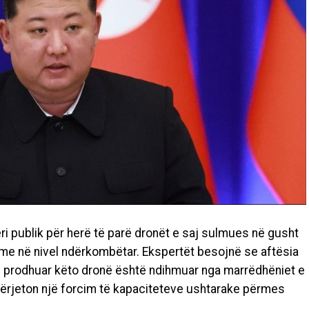
ëri publik për herë të parë dronët e saj sulmues në gusht
ime në nivel ndërkombëtar. Ekspertët besojnë se aftësia
he prodhuar këto dronë është ndihmuar nga marrëdhëniet e
përjeton një forcim të kapaciteteve ushtarake përmes