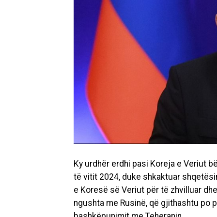
Ky urdhër erdhi pasi Koreja e Veriut b
të vitit 2024, duke shkaktuar shqetës
e Koresë së Veriut për të zhvilluar d
ngushta me Rusinë, që gjithashtu po 
bashkëpunimit me Teheranin.