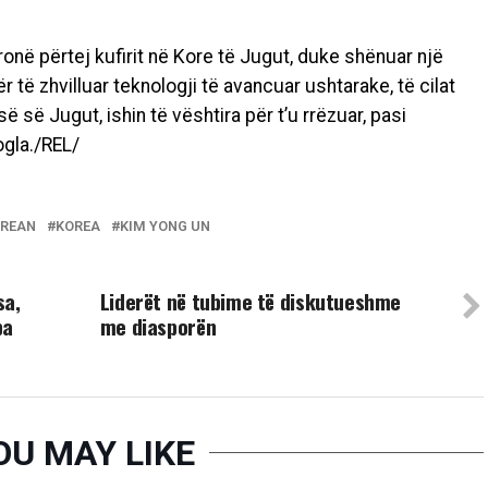
ronë përtej kufirit në Kore të Jugut, duke shënuar një
r të zhvilluar teknologji të avancuar ushtarake, të cilat
 së Jugut, ishin të vështira për t’u rrëzuar, pasi
ogla./REL/
OREAN
KOREA
KIM YONG UN
UP NEXT
sa,
​Liderët në tubime të diskutueshme
pa
me diasporën
OU MAY LIKE