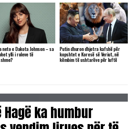
a neto e Dakota Johnson – sa
Putin dhuron dhjetra kafshë për
het ylli i roleve të
kopshtet e Koresë së Veriut, në
sshme?
këmbim të ushtarëve për luftë
në Hagë ka humbur
 vendim lirues për të