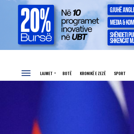
LAJMET
BOTË
KRONIKË E ZEZË
SPORT