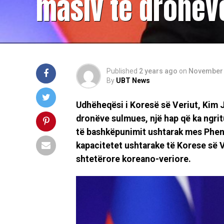
masiv të dronëv
Published
2 years ago
on
November 
By
UBT News
Udhëheqësi i Koresë së Veriut, Kim J
dronëve sulmues, një hap që ka ngrit
të bashkëpunimit ushtarak mes Pheni
kapacitetet ushtarake të Korese së 
shtetërore koreano-veriore.