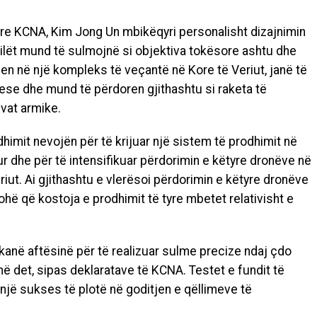
re KCNA, Kim Jong Un mbikëqyri personalisht dizajnimin
cilët mund të sulmojnë si objektiva tokësore ashtu dhe
hen në një kompleks të veçantë në Kore të Veriut, janë të
yese dhe mund të përdoren gjithashtu si raketa të
ivat armike.
imit nevojën për të krijuar një sistem të prodhimit në
 dhe për të intensifikuar përdorimin e këtyre dronëve në
iut. Ai gjithashtu e vlerësoi përdorimin e këtyre dronëve
ohë që kostoja e prodhimit të tyre mbetet relativisht e
kanë aftësinë për të realizuar sulme precize ndaj çdo
në det, sipas deklaratave të KCNA. Testet e fundit të
 një sukses të plotë në goditjen e qëllimeve të