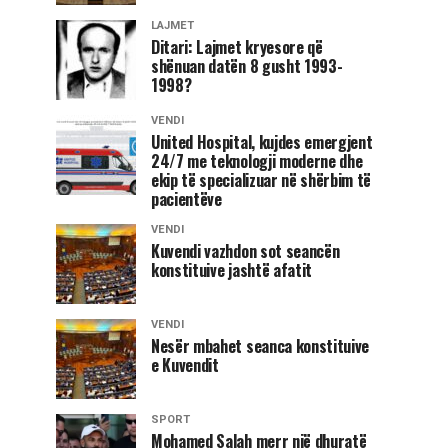
LAJMET
Ditari: Lajmet kryesore që
shënuan datën 8 gusht 1993-
1998?
VENDI
United Hospital, kujdes emergjent
24/7 me teknologji moderne dhe
ekip të specializuar në shërbim të
pacientëve
VENDI
Kuvendi vazhdon sot seancën
konstituive jashtë afatit
VENDI
Nesër mbahet seanca konstituive
e Kuvendit
SPORT
Mohamed Salah merr një dhuratë