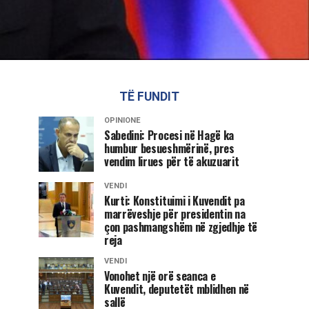
TË FUNDIT
OPINIONE
Sabedini: Procesi në Hagë ka
humbur besueshmërinë, pres
vendim lirues për të akuzuarit
VENDI
Kurti: Konstituimi i Kuvendit pa
marrëveshje për presidentin na
çon pashmangshëm në zgjedhje të
reja
VENDI
Vonohet një orë seanca e
Kuvendit, deputetët mblidhen në
sallë