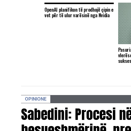
OpenAI planifikon të prodhojë çipin e
vet për të ulur varësinë nga Nvidia
Pasuri
vlerëso
sukse
OPINIONE
Sabedini: Procesi 
besueshmërinë, pres