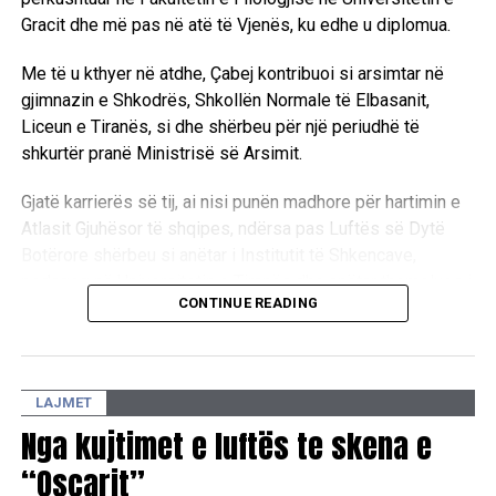
Gracit dhe më pas në atë të Vjenës, ku edhe u diplomua.
Me të u kthyer në atdhe, Çabej kontribuoi si arsimtar në
gjimnazin e Shkodrës, Shkollën Normale të Elbasanit,
Liceun e Tiranës, si dhe shërbeu për një periudhë të
shkurtër pranë Ministrisë së Arsimit.
Gjatë karrierës së tij, ai nisi punën madhore për hartimin e
Atlasit Gjuhësor të shqipes, ndërsa pas Luftës së Dytë
Botërore shërbeu si anëtar i Institutit të Shkencave,
pedagog në Universitetin e Tiranës dhe anëtar themelues i
CONTINUE READING
Akademisë së Shkencave. Integriteti i tij i lartë intelektual
u dëshmua edhe kur dha dorëheqjen nga Instituti
Mbretëror i Studimeve Shqiptare.
LAJMET
Si studiues poliedrik në leksikologji, gjuhësi historike,
Nga kujtimet e luftës te skena e
dialektologji e etimologji, Çabej mbetet i njohur për botimin
kritik të “Mesharit” të Gjon Buzukut dhe Fjalorin Etimologjik
“Oscarit”
të Gjuhës Shqipe. Sot mbushen po ashtu 46 vjet nga ndarja