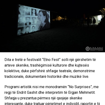
Sipas padisë, Mannion “shfaq dukshëm një fotografi të
Jay-Z” në faqen kryesore të internetit të tij, ndërsa ai shet
gjithashtu bluza të ashtuquajtura “Fame Wall”, të cilat
“shfaqin emrin e Jay-Z … mbi artistët e tjerë të njohur që
Mannion ka fotografuar.”
Për më tepër, padia përfshin disa fotografi që Mannion i
bëri Carter dhe thotë se Mannion shet printime të këtyre
Dita e tretë e festivalit “Etno Fest” solli një gërshetim të
fotografive në faqen e tij të internetit për mijëra dollarë.
arteve skenike, trashëgimisë kulturore dhe kujtesës
kolektive, duke përfshirë shfaqje teatrale, demonstrime
Burimi: Panorama
tradicionale, dokumentarë historikë dhe muzikë live.
Programi artistik nisi me monodramën “No Surprises”, me
RELATED TOPICS:
JAY Z
regji të Endrit Gashit dhe interpretim të Ergjan Mehmetit.
Shfaqja u prezantua përmes një qasjeje skenike
UP NEXT
Fotgrafi më i njohur i modës, Mario Testino, fotografon
interesante, duke trajtuar përjetimet e individit, raportin e tij