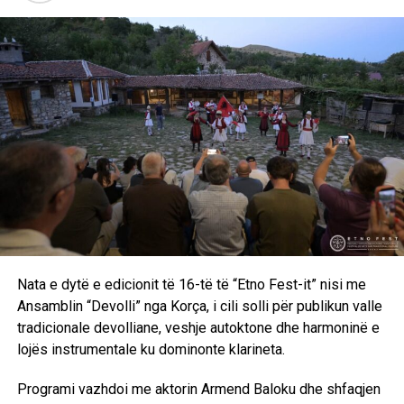
shkollat e Kosovës gjatë viteve ’90, i ndërtuar mbi dëshmi,
intervista dhe materiale arkivore.
Aktivitetet e ditës u përmbyllën me “Etno Nejën”, ku
interpretoi grupi “Ardian Behrami CIPA & Band”, duke sjellë
përpunime muzikore për publikun pranishëm. /E.A/
Nata e dytë e edicionit të 16-të të “Etno Fest-it” nisi me
Ansamblin “Devolli” nga Korça, i cili solli për publikun valle
tradicionale devolliane, veshje autoktone dhe harmoninë e
lojës instrumentale ku dominonte klarineta.
Programi vazhdoi me aktorin Armend Baloku dhe shfaqjen