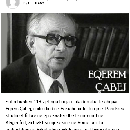
By
UBTNews
Sot mbushen 118 vjet nga lindja e akademikut të shquar
Eqrem Çabej, i cili u lind në Eskishehir të Turqisë. Pasi kreu
studimet fillore në Gjirokastër dhe të mesmet në
Klagenfurt, ai braktisi mjekësinë në Romë për t’u
përkushtuar në Fakultetin e Filologjisë në Universitetin e