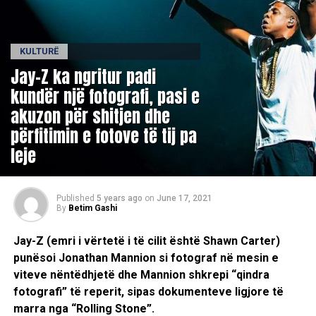
KULTURË
Jay-Z ka ngritur padi
kundër një fotografi, pasi e
akuzon për shitjen dhe
përfitimin e fotove të tij pa
leje
Published
5 years ago
on
June 17, 2021
By
Betim Gashi
Jay-Z (emri i vërtetë i të cilit është Shawn Carter)
punësoi Jonathan Mannion si fotograf në mesin e
viteve nëntëdhjetë dhe Mannion shkrepi “qindra
fotografi” të reperit, sipas dokumenteve ligjore të
marra nga “Rolling Stone”.