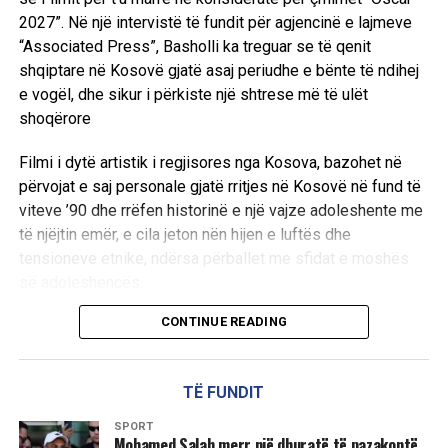
2027”. Në një intervistë të fundit për agjencinë e lajmeve
“Associated Press”, Basholli ka treguar se të qenit
shqiptare në Kosovë gjatë asaj periudhe e bënte të ndihej
e vogël, dhe sikur i përkiste një shtrese më të ulët
shoqërore
Filmi i dytë artistik i regjisores nga Kosova, bazohet në
përvojat e saj personale gjatë rritjes në Kosovë në fund të
viteve ’90 dhe rrëfen historinë e një vajze adoleshente me
të njëjtin emër, e cila jeton nën hijen e luftës dhe
tensioneve etnike, ndërsa përballet me sfidat e moshës
së adoleshencës.
CONTINUE READING
Në një intervistë të fundit për agjencinë e lajmeve
“Associated Press”, Basholli ka treguar se të qenit
shqiptare në Kosovë gjatë asaj periudhe e bënte të ndihej
TË FUNDIT
e vogël, dhe sikur i përkiste një shtrese më të ulët
shoqërore.
SPORT
Mohamed Salah merr një dhuratë të pazakontë