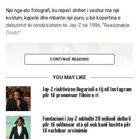
Një nga ato fotografi, ku reperi shihet i veshur me një
kostum, kapelë dhe mbante një puro, u bë kopertina e
debutimit të rëndësishëm të Jay-Z në 1996, “Reasonable
Doubt”.
CONTINUE READING
YOU MAY LIKE
Jay-Z riaktivizon llogarinë e tij në Instagram
për të promovuar filmin e ri
Fondacioni i Jay-Z mblodhi 20 milionë dollarë
për të ndihmuar ata që nuk kanë kushte për
Megjithatë, në procesin gjyqësor thuhet se “
Jay-Z kurrë
të vazhduar arsimimin
nuk i dha leje Mannion të shesë ndonjë nga imazhet. As