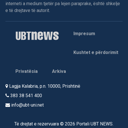
interneti a medium tjetër pa lejen paraprake, është shkelje
“Dua” e nisi furishëm rrugëtimin me premierë botërore në
e të drejtave të autorit.
edicionin e 79-të të Festivalit të Filmit në Cannes, në majin
e sivjetmë. Historia e sinqertë, e përshkruar me sytë dhe
ndjesinë e një adoleshenteje të fundviteve të shekullit të
Impresum
kaluar, do të arrinte të merrte vëmendje tek mori çmimin
“SACD”. Është çmimi për skenar që ndahet nga seksioni
paralel i Festivalit të Cannes, “Semaine de la Critique”
Kushtet e përdorimit
(Java e Kritikës)./A.K/
Privatësia
Arkiva
Lagjja Kalabria, p.n. 10000, Prishtinë
383 38 541 400
info@ubt-uni.net
Të drejtat e rezervuara © 2026 Portali UBT NEWS.