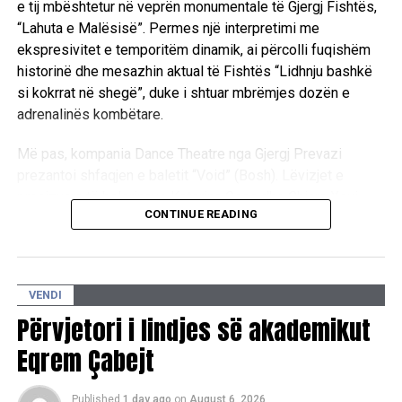
e tij mbështetur në veprën monumentale të Gjergj Fishtës,
“Lahuta e Malësisë”. Permes një interpretimi me
ekspresivitet e temporitëm dinamik, ai përcolli fuqishëm
historinë dhe mesazhin aktual të Fishtës “Lidhnju bashkë
si kokrrat në shegë”, duke i shtuar mbrëmjes dozën e
adrenalinës kombëtare.
Më pas, kompania Dance Theatre nga Gjergj Prevazi
prezantoi shfaqjen e baletit “Void” (Bosh). Lëvizjet e
precizuara të balerinave Katerina Goga dhe Chiara Xoxi
CONTINUE READING
përcollën përmes gjuhës së trupit përpjekjen për të
mposhtur apatinë e zbrazëtinë përmes artit. Mbrëmja u
përmbyll te “Qilimi fluturues i gjyshes” me performancën e
grupit “NA” dhe DJ Cabo, duke gërshetuar muziken
VENDI
tradicionale me atë moderne. /E.A/
Përvjetori i lindjes së akademikut
Eqrem Çabejt
Published
1 day ago
on
August 6, 2026