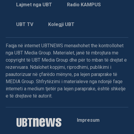
Lajmet nga UBT
Radio KAMPUS
Skënderajt, me pretekst të kërkimit të armëve, policia
kërkoi Halil, Muhamet dhe Ismet Gjinofcin. Policët pyetën
edhe për Halim Goxhulin, tashmë më të ndjerë.
UBT TV
Kolegji UBT
8 gusht 1998
Faqja në internet UBTNEWS menaxhohet the kontrollohet
nga UBT Media Group. Materialet, janë të mbrojtura me
Në Vraniq të Dushkajës forcat serbe vranë dy
copyright të UBT Media Group dhe për to mban të drejtat e
shqiptarë
rezervuara. Ndalohet kopjimi, riprodhimi, publikimi i
paautorizuar në çfarëdo mënyre, pa lejen paraprake të
Dje në orët e pasditës, forca të mëdha ushtarake e
MEDIA Group. Shfrytëzimi i materialeve nga ndonjë faqe
policore serbe sulmuan fshatin Vraniq të Dushkajës,
interneti a medium tjetër pa lejen paraprake, është shkelje
njofton KI i Degës së LDK-së në Gjakovë.
e të drejtave të autorit.
Njoftohet se banorët e këtij fshati i bënë rezistencë këtyre
forcave dhe me një luftë të pabarabartë, ranë në mbrojtje të
Impresum
fshatit Mark Tunë Lleshaj (73) dhe Kolë Gjon Lleshaj (30).
Sipas njoftimeve nga terreni u shkatërruan dhe u dogjën