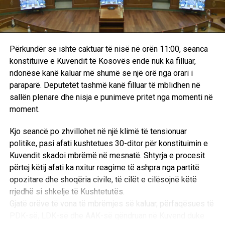
Zhvillimet e sotme dhe ndërprerja e seancës në Kuvendin
e Kosovës kanë nxitur një seri reagimesh të ashpra mes
përfaqësuesve të pozitës dhe opozitës. Derisa Lëvizja
Vetëvendosje akuzon opozitën për sulme ndaj
Përkundër se ishte caktuar të nisë në orën 11:00, seanca
kryeministrit, përfaqësuesit e PDK-së dhe LDK-së e
konstituive e Kuvendit të Kosovës ende nuk ka filluar,
shohin Lëvizjen Vetëvendosje si përgjegjësen kryesore
ndonëse kanë kaluar më shumë se një orë nga orari i
për bllokadën dhe përshkallëzimin e situatës.
paraparë. Deputetët tashmë kanë filluar të mblidhen në
sallën plenare dhe nisja e punimeve pritet nga momenti në
Basha: Kurti i fton për diskutim, këta sulmojnë e
moment.
ofendojnë
Kjo seancë po zhvillohet në një klimë të tensionuar
Deputeti i Lëvizjes Vetëvendosje, Dimal Basha, përmes
politike, pasi afati kushtetues 30-ditor për konstituimin e
një reagimi në rrjetet sociale, ka kritikuar ashpër sjelljen e
Kuvendit skadoi mbrëmë në mesnatë. Shtyrja e procesit
opozitës përballë ftesave të kryeministrit Albin Kurti për
përtej këtij afati ka nxitur reagime të ashpra nga partitë
dialog.
opozitare dhe shoqëria civile, të cilët e cilësojnë këtë
“Albin Kurti i fton partitë për diskutime që të arrihet një
rrjedhë si shkelje të Kushtetutës.
marrëveshje, ndërkaq këta sulmojnë e ofendojnë. Edhe
Gjatë orëve të vona të mbrëmjes së kaluar, përfaqësues të
kush? Këta që Radojçiqin e pritshin në kryeministri e
PDK-së, LDK-së dhe AAK-së qëndruan në Kuvend duke
Listën Serbe e mbanin në Qeveri,” deklaroi Basha.