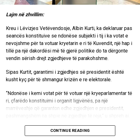
Lajm në zhvillim:
Kreu i Lëvizjes Vetëvendosje, Albin Kurti, ka deklaruar pas
seancës konstituive se ndonëse subjekti i tij i ka votat e
nevojshme për ta votuar kryetarin e ri të Kuvendit, një hap i
tillë pa një dakordësi më të gjerë politike do ta dërgonte
vendin sërish drejt zgjedhjeve të parakohshme.
Sipas Kurtit, garantimi i zgjedhjes së presidentit është
kusht kyç për të shmangur krizën e re elektorale.
“Ndonëse i kemi votat për të votuar një kryeparlamentar të
ri, çfarëdo konstituimi i organit ligjvënës, pa një
marrëveshje që garanton edhe zgjedhjen e presidentit,
pashmangshëm na shpie në zgjedhje të reja,” u shpreh ai.
Kreu i LVV-së ritheksoi nevojën për dialog të drejtpërdrejtë
CONTINUE READING
me krerët e partive të tjera parlamentare për të arritur një