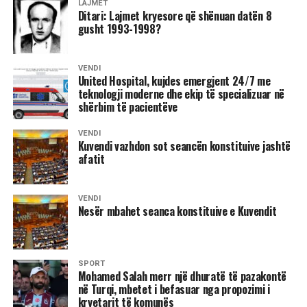
tyre mizore me fëmijët e kufomën e prindit të tyre, ndërsa
LAJMET
Ditari: Lajmet kryesore që shënuan datën 8
shtëpia digjej bashkë me shtallat, ushqimin e kafshëve
gusht 1993-1998?
dhe kafshët që kishin mbetur brenda.
Ky ishte një aksion terroristik i forcave serbe kundër
VENDI
United Hospital, kujdes emergjent 24/7 me
integritetit njerëzor e familjar. Hasan Ramadani dhe fëmijët
teknologji moderne dhe ekip të specializuar në
e tij ishin mbajtur për disa orë në një situatë të
shërbim të pacientëve
pashtegdalje të breshërive të armëve nga jashtë dhe të
rrethuar e të kërcënuar nga zjarri i shkaktuar qëllimshëm
VENDI
Kuvendi vazhdon sot seancën konstituive jashtë
brenda në shtëpi, vlerësoi dr. Gjergji.
afatit
VENDI
Nesër mbahet seanca konstituive e Kuvendit
8 gusht 1995
SPORT
Dhuna e përditshme në Kosovë
Mohamed Salah merr një dhuratë të pazakontë
në Turqi, mbetet i befasuar nga propozimi i
Hani i Elezit: –
Më 4 gusht, në orët e pasditës, policia
kryetarit të komunës