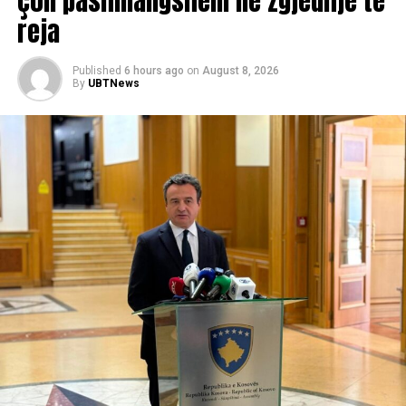
çon pashmangshëm në zgjedhje të
reja
Published
6 hours ago
on
August 8, 2026
By
UBTNews