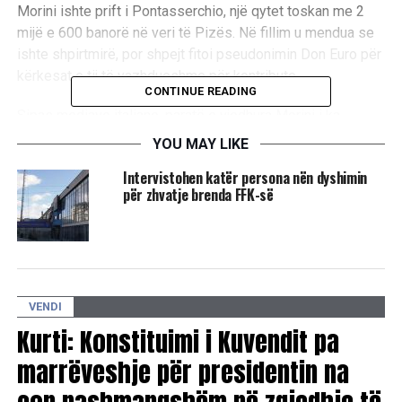
Morini ishte prift i Pontasserchio, një qytet toskan me 2
mijë e 600 banorë në veri të Pizës. Në fillim u mendua se
ishte shpirtmirë, por shpejt fitoi pseudonimin Don Euro për
kërkesat e tij të vazhdueshme për kontribute.
CONTINUE READING
Sipas mediave italiane, paratë e vjedhura Morini i ka
shpenzuar për festa, klube dhe diamante./
UBTNews
YOU MAY LIKE
Intervistohen katër persona nën dyshimin
për zhvatje brenda FFK-së
RELATED TOPICS:
ZHVATJE
PRIFTI ITALIAN
UP NEXT
​Kusari-Lila: Deputetët e Vetëvendosjes tërhiqen nga
kompensimi i shpenzimeve të udhëtimit
DON'T MISS
VENDI
​ShSKUK: 232 pacientë në trajtim nga COVID-19
Kurti: Konstituimi i Kuvendit pa
marrëveshje për presidentin na