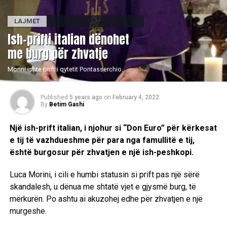
LAJMET
Ish-prifti italian dënohet
me burg për zhvatje
Morini ishte prift i qytetit Pontasserchio.
Published
5 years ago
on
February 4, 2022
By
Betim Gashi
Një ish-prift italian, i njohur si “Don Euro” për kërkesat
e tij të vazhdueshme për para nga famullitë e tij,
është burgosur për zhvatjen e një ish-peshkopi.
Luca Morini, i cili e humbi statusin si prift pas një sërë
skandalesh, u dënua me shtatë vjet e gjysmë burg, të
mërkurën. Po ashtu ai akuzohej edhe për zhvatjen e një
murgeshe.