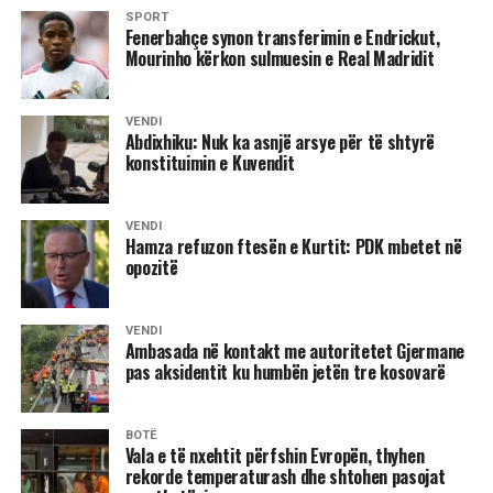
SPORT
Fenerbahçe synon transferimin e Endrickut,
D.L
Mourinho kërkon sulmuesin e Real Madridit
VENDI
Abdixhiku: Nuk ka asnjë arsye për të shtyrë
konstituimin e Kuvendit
VENDI
Hamza refuzon ftesën e Kurtit: PDK mbetet në
opozitë
VENDI
Ambasada në kontakt me autoritetet Gjermane
pas aksidentit ku humbën jetën tre kosovarë
BOTË
Vala e të nxehtit përfshin Evropën, thyhen
rekorde temperaturash dhe shtohen pasojat