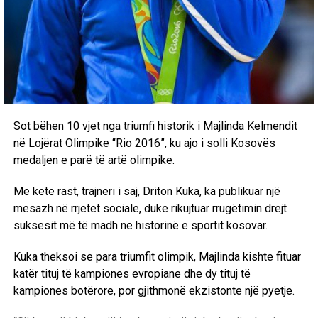
Sot bëhen 10 vjet nga triumfi historik i Majlinda Kelmendit
në Lojërat Olimpike “Rio 2016”, ku ajo i solli Kosovës
medaljen e parë të artë olimpike.
Me këtë rast, trajneri i saj, Driton Kuka, ka publikuar një
mesazh në rrjetet sociale, duke rikujtuar rrugëtimin drejt
suksesit më të madh në historinë e sportit kosovar.
Kuka theksoi se para triumfit olimpik, Majlinda kishte fituar
katër tituj të kampiones evropiane dhe dy tituj të
kampiones botërore, por gjithmonë ekzistonte një pyetje.