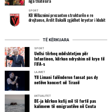
nga thatësira
SPORT
KB Vëllaznimi prezanton strukturën e re
drejtuese, Ardit Bakalli zgjidhet kryetar i klubit
TË KËRKUARA
SPORT
Uellsi tërheq mbështetjen për
Infantinon, kërkon ndryshim në krye të
FIFA-s
LAJMET
Yll Limani falënderon fansat pas dy
netëve koncert në Tiranë
AKTUALITET
BE-ja kërkon kufij më të fortë pas
kalimeve të emigrantëve në Ceuta