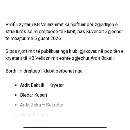
Profili zyrtar i KB Vëllaznimit ka njoftuar për zgjedhjen e
strukturës së re drejtuese të klubit, pas Kuvendit Zgjedhor
të mbajtur më 5 gusht 2026.
Sipas njoftimit të publikuar nga klubi gjakovar, në pozitën e
kryetarit të KB Vëllaznimit është zgjedhur Ardit Bakalli.
Bordi i ri drejtues i klubit përbëhet nga:
Ardit Bakalli – Kryetar
Bledar Kusari
Ardit Zeka – Sekretar
Blend Kasapolli
Ardian Maloku