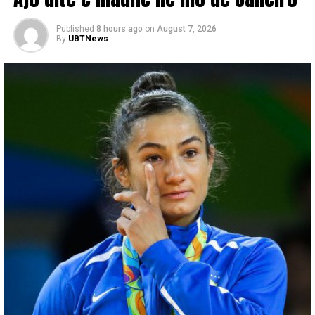
Published
8 hours ago
on
August 7, 2026
By
UBTNews