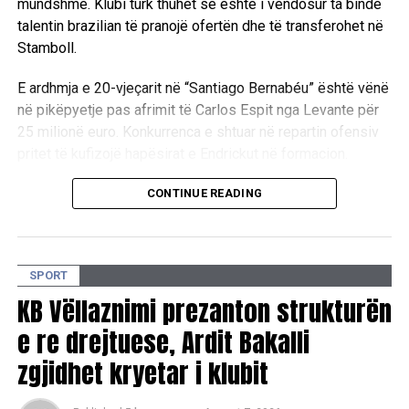
mundshme. Klubi turk thuhet se është i vendosur ta bindë
talentin brazilian të pranojë ofertën dhe të transferohet në
Stamboll.
E ardhmja e 20-vjeçarit në “Santiago Bernabéu” është vënë
në pikëpyetje pas afrimit të Carlos Espit nga Levante për
25 milionë euro. Konkurrenca e shtuar në repartin ofensiv
pritet të kufizojë hapësirat e Endrickut në formacion.
Ndërkohë, trajneri i Real Madridit, Jose Mourinho,
CONTINUE READING
raportohet se e konsideron Espin si një alternativë të
rëndësishme në repartin sulmues dhe nuk mund t’i
garantojë Endrickut minutat që ai kërkon.
SPORT
Pikërisht kjo situatë ka nxitur interesimin e Fenerbahçes, e
KB Vëllaznimi prezanton strukturën
cila shpreson të përfitojë nga pasiguria rreth rolit të
e re drejtuese, Ardit Bakalli
brazilianit në skuadrën madrilene dhe ta bindë atë të
zgjidhet kryetar i klubit
vazhdojë karrierën në Superligën turke.
D.L