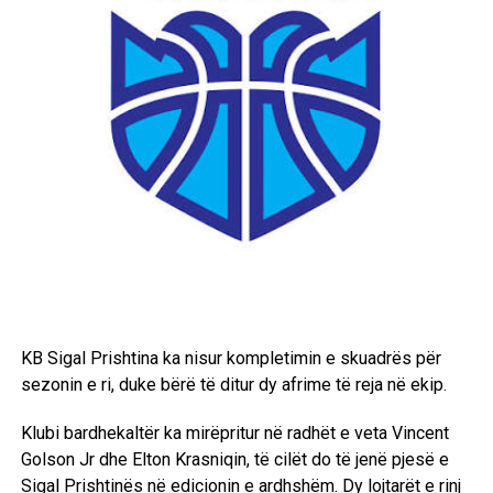
KB Sigal Prishtina ka nisur kompletimin e skuadrës për
sezonin e ri, duke bërë të ditur dy afrime të reja në ekip.
Klubi bardhekaltër ka mirëpritur në radhët e veta Vincent
Golson Jr dhe Elton Krasniqin, të cilët do të jenë pjesë e
Sigal Prishtinës në edicionin e ardhshëm. Dy lojtarët e rinj