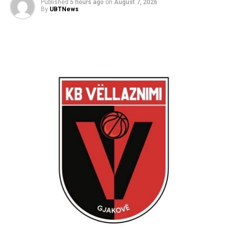
Published
5 hours ago
on
August 7, 2026
By
UBTNews