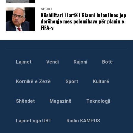
SPORT
Këshilltari i lartë i Gianni Infantinos jep
dorëheqje mes polemikave për planin e
FIFA-s
Lajmet
Vendi
Rajoni
Botë
Kornikë e Zezë
Sport
Kulturë
Shëndet
Magazinë
Teknologji
Lajmet nga UBT
Radio KAMPUS