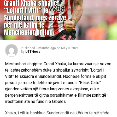
Granit Xhaka shpallet
“Lojtari i Vitit” te
Sunderland, mes zërave
për një kalim te
Manchester United
Published
3 months ago
on
May 8, 2026
By
UBTNews
Mesfushori shqiptar, Granit Xhaka, ka kurorëzuar një sezon
të jashtëzakonshëm duke u shpallur zyrtarisht “Lojtari i
Vitit” te skuadra e Sunderlandit. Ndonëse forma e ekipit
pësoi një rënie të lehtë në javët e fundit, “Black Cats”
gjenden vetëm një fitore larg zonës evropiane, duke
përgënjeshtruar të gjitha parashikimet e fillimsezonit që i
rreshtonin ata në fundin e tabelës.
Xhaka, i cili iu bashkua Sunderlandit në kërkim të një sfide