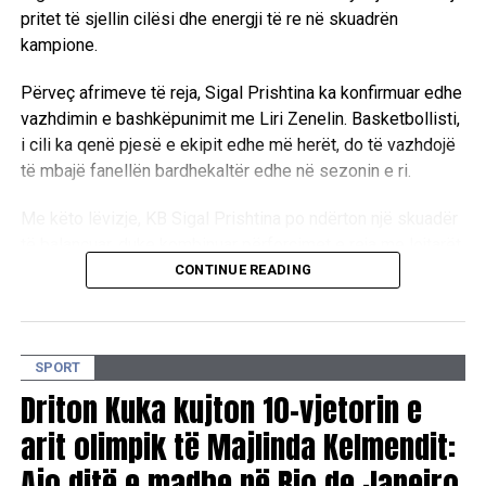
pritet të sjellin cilësi dhe energji të re në skuadrën
kampione.
Përveç afrimeve të reja, Sigal Prishtina ka konfirmuar edhe
vazhdimin e bashkëpunimit me Liri Zenelin. Basketbollisti,
i cili ka qenë pjesë e ekipit edhe më herët, do të vazhdojë
të mbajë fanellën bardhekaltër edhe në sezonin e ri.
Me këto lëvizje, KB Sigal Prishtina po ndërton një skuadër
të balancuar, duke kombinuar përforcimet e reja me lojtarët
që tashmë e njohin ambientin e klubit.
CONTINUE READING
D.L
SPORT
Driton Kuka kujton 10-vjetorin e
arit olimpik të Majlinda Kelmendit:
Ajo ditë e madhe në Rio de Janeiro