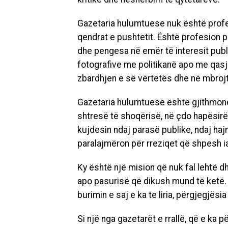
Gazetaria hulumtuese nuk është profes
qendrat e pushtetit. Është profesion p
dhe pengesa në emër të interesit publ
fotografive me politikanë apo me qasje
zbardhjen e së vërtetës dhe në mbrojt
Gazetaria hulumtuese është gjithmonë
shtresë të shoqërisë, në çdo hapësirë
kujdesin ndaj parasë publike, ndaj haj
paralajmëron për rreziqet që shpesh 
Ky është një mision që nuk fal lehtë 
apo pasurisë që dikush mund të ketë.
burimin e saj e ka te liria, përgjegjësi
Si një nga gazetarët e rrallë, që e ka 