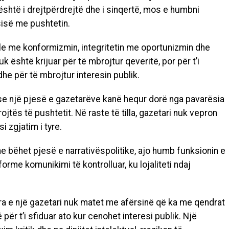
është i drejtpërdrejtë dhe i sinqertë
,
mos e humbni
sisë me pushtetin.
e me konformizmin, integritetin me oportunizmin dhe
k është krijuar për të mbrojtur qeveritë, por për t’i
dhe për të mbrojtur interesin publik.
se një pjesë e gazetarëve kanë hequr dorë nga pavarësia
jtës të pushtetit. Në raste të tilla, gazetari nuk vepron
i zgjatim i tyre.
he bëhet pjesë e
narrativës
politike, ajo humb funksionin e
orme komunikimi të kontrolluar, ku lojaliteti ndaj
ra e një gazetari nuk matet me afërsinë që ka me qendrat
ër t’i sfiduar ato kur cenohet interesi publik. Një