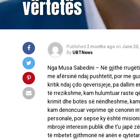
vërtetës
Published
2 months ago
on
June 20,
By
UBTNews
Nga
Musa
Sabedini
–
Në gjithë rrugë
me afërsinë ndaj pushtetit, por me guxi
kritik ndaj çdo qeverisjeje, pa dallim 
të rrezikshme, kam hulumtuar raste që 
krimit dhe botës së nëndheshme, kam 
kam denoncuar veprime që cenonin int
personale, por sepse ky është misioni 
mbrojë interesin publik dhe t’u japë 
të mbetet gjithmonë në anën e qytetari