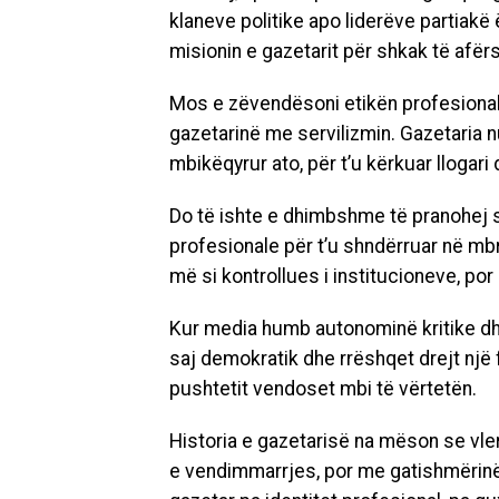
klaneve politike apo liderëve partiakë 
misionin e gazetarit për shkak të afër
Mos e zëvendësoni etikën profesional
gazetarinë me servilizmin. Gazetaria nu
mbikëqyrur ato, për t’u kërkuar llogari 
Do të ishte e dhimbshme të pranohej 
profesionale për t’u shndërruar në mbro
më si kontrollues i institucioneve, por s
Kur media humb autonominë kritike d
saj demokratik dhe rrëshqet drejt një f
pushtetit vendoset mbi të vërtetën.
Historia e gazetarisë na mëson se vle
e vendimmarrjes, por me gatishmërinë p