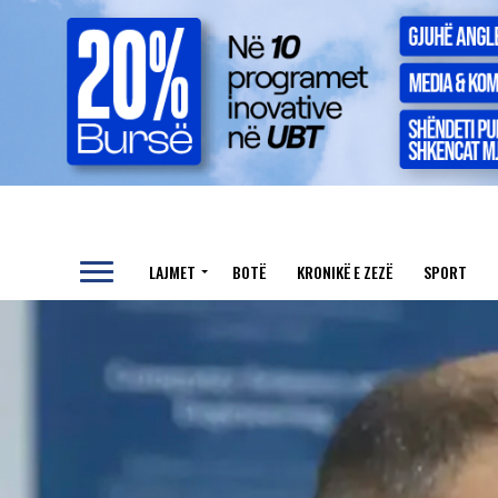
LAJMET
BOTË
KRONIKË E ZEZË
SPORT