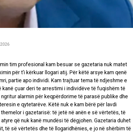
 2026
timin tim profesional kam besuar se gazetaria nuk matet
min për t’i kërkuar llogari atij. Për këtë arsye kam qenë
emri, partie apo individi. Kam trajtuar tema të ndjeshme e
kanë çuar deri te arrestimi i individëve të fuqishëm të
ngritur alarmin për keqpërdorime të parasë publike dhe
eresin e qytetarëve. Këtë nuk e kam bërë për lavdi
themelor i gazetarisë: të jetë në anën e së vërtetës, të
zë atyre që nuk kanë mundësi të dëgjohen.
G
azetaria duhet
t, të së vërtetës dhe të llogaridhënies, e jo në shërbim të