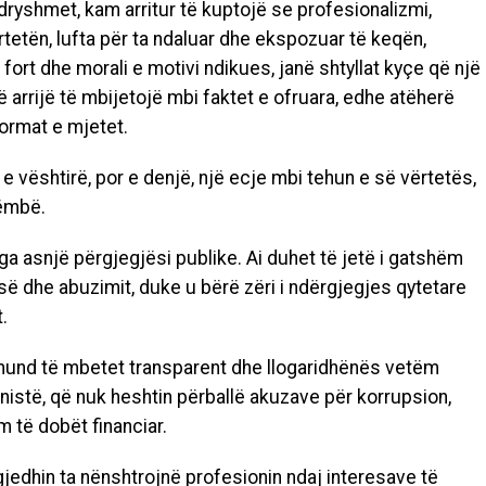
ryshmet, kam arritur të kuptojë se
profesionalizmi,
tetën, lufta për ta ndaluar
dhe ekspozuar të keqën,
i fort dhe morali e
motivi ndikues, janë shtyllat kyçe që një
 arrijë
të mbijetojë mbi faktet e ofruara, edhe atëherë
ormat e mjetet.
 vështirë, por e denjë, një ecje mbi tehun e
së vërtetës,
ëmbë.
a asnjë përgjegjësi publike. Ai duhet të
jetë i gatshëm
ë dhe abuzimit, duke u bërë zëri i
ndërgjegjes qytetare
t
.
 mund të mbetet transparent dhe llogaridhënës
vetëm
nistë, që nuk heshtin përballë akuzave për
korrupsion,
 të dobët financiar
.
zgjedhin ta nënshtrojnë profesionin ndaj interesave të