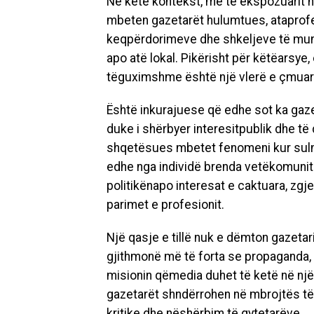
Në
këtë
kontekst
,
më
të
ekspozuarit
n
mbeten
gazetarët
hulumtues
,
ata
prof
keqpërdorimeve
dhe
shkeljeve
të
mu
apo
atë
lokal
.
Pikërisht
për
këtë
arsye
,
të
guximshme
është
një
vlerë
e
çmuar
Është
inkurajuese
që
edhe
sot ka
gaz
duke
i
shërbyer
interesit
publik
dhe
të
shqetësues
mbetet
fenomeni
kur
sul
edhe
nga
individë
brenda
vetë
komunit
politikën
apo
interesat
e
caktuara
,
zgje
parimet
e
profesionit
.
Një
qasje
e
tillë
nuk
e
dëmton
gazetar
gjithmonë
më
të
forta
se propaganda,
misionin
që
media
duhet
të
ketë
në
një
gazetarët
shndërrohen
në
mbrojtës
të
kritike
dhe
në
shërbim
të
qytetarëve
.