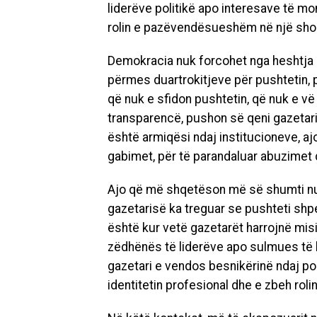
liderëve politikë apo interesave të mo
rolin e pazëvendësueshëm në një sho
Demokracia nuk forcohet nga heshtja e 
përmes duartrokitjeve për pushtetin, p
që nuk e sfidon pushtetin, që nuk e v
transparencë, pushon së qeni gazetari 
është armiqësi ndaj institucioneve
,
aj
gabimet, për të parandaluar abuzimet d
Ajo që më shqetëson më së shumti nuk 
gazetarisë ka treguar se pushteti sh
është kur vetë gazetarët harrojnë misi
zëdhënës të liderëve apo sulmues të k
gazetari e vendos besnikërinë ndaj pol
identitetin profesional dhe e zbeh rol