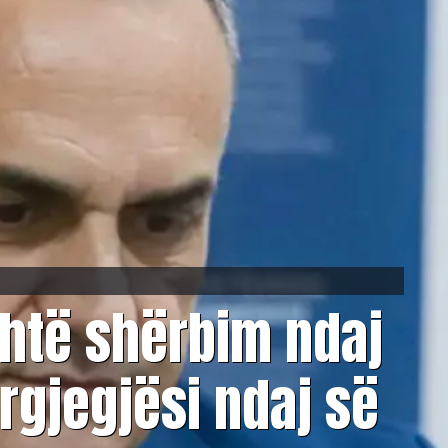
shtë shërbim ndaj
ërgjegjësi ndaj së