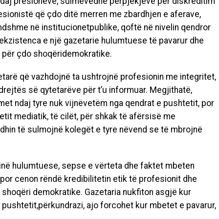
daj
presioneve
,
sulmeve
dhe
përpjekjeve
për
diskreditim
esionistë
që
çdo
ditë
merren
me
zbardhjen
e
aferave
,
ndshme
në
institucionet
publike
,
qoftë
në
nivelin
qendror
ekzistenca
e
një
gazetarie
hulumtuese
të
pavarur
dhe
për
çdo
shoqëri
demokratike
.
etarë
që
vazhdojnë
ta
ushtrojnë
profesionin
me
integritet
,
drejtës
së
qytetarëve
për
t’u
informuar
.
Megjithatë
,
met
ndaj
tyre
nuk
vijnë
vetëm
nga
qendrat
e
pushtetit
, por
etit
mediatik
,
të
cilët
,
për
shkak
të
afërsisë
me
dhin
të
sulmojnë
kolegët
e
tyre
në
vend se
të
mbrojnë
inë
hulumtuese
,
sepse
e
vërteta
dhe
faktet
mbeten
 por
cenon
rëndë
kredibilitetin
etik
të
profesionit
dhe
shoqëri
demokratike
.
Gazetaria
nuk
fiton
asgjë
kur
pushtetit
,
përkundrazi
, ajo
forcohet
kur
mbetet
e
pavarur
,