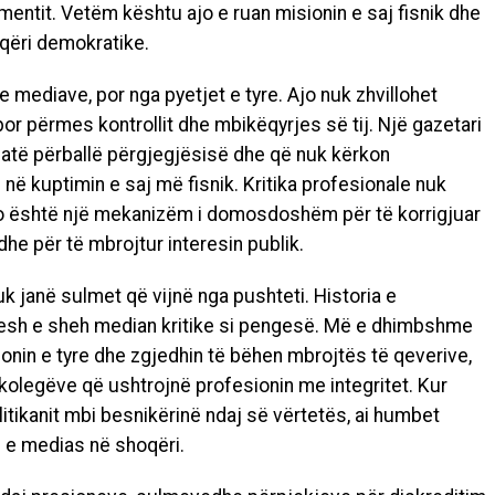
mentit. Vetëm kështu ajo e ruan misionin e saj fisnik dhe
qëri demokratike.
mediave, por nga pyetjet e tyre. Ajo nuk zhvillohet
or përmes kontrollit dhe mbikëqyrjes së tij. Një gazetari
ë atë përballë përgjegjësisë dhe që nuk kërkon
në kuptimin e saj më fisnik. Kritika profesionale nuk
o është një mekanizëm i domosdoshëm për të korrigjuar
he për të mbrojtur interesin publik.
janë sulmet që vijnë nga pushteti. Historia e
pesh e sheh median kritike si pengesë. Më e dhimbshme
onin e tyre dhe zgjedhin të bëhen mbrojtës të qeverive,
olegëve që ushtrojnë profesionin me integritet. Kur
itikanit mbi besnikërinë ndaj së vërtetës, ai humbet
in e medias në shoqëri.