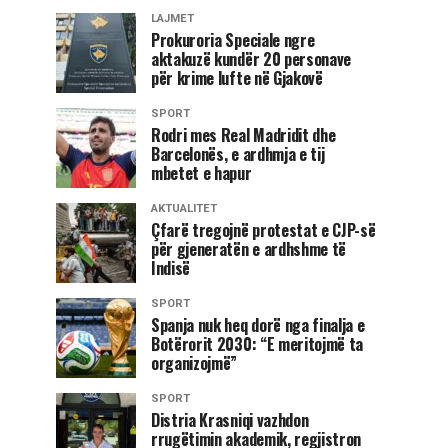
LAJMET
Prokuroria Speciale ngre
aktakuzë kundër 20 personave
për krime lufte në Gjakovë
SPORT
Rodri mes Real Madridit dhe
Barcelonës, e ardhmja e tij
mbetet e hapur
AKTUALITET
Çfarë tregojnë protestat e CJP-së
për gjeneratën e ardhshme të
Indisë
SPORT
Spanja nuk heq dorë nga finalja e
Botërorit 2030: “E meritojmë ta
organizojmë”
SPORT
Distria Krasniqi vazhdon
rrugëtimin akademik, regjistron