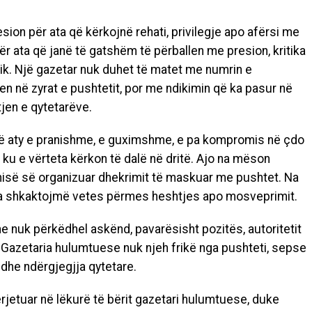
ion për ata që kërkojnë rehati, privilegje apo afërsi me
ër ata që janë të gatshëm të përballen me presion, kritika
ik. Një gazetar nuk duhet të matet me numrin e
n në zyrat e pushtetit, por me ndikimin që ka pasur në
jen e qytetarëve.
 aty e pranishme, e guximshme, e pa
kompromis në çdo
 ku e vërteta kërkon të dalë
në dritë. Ajo na mëson
nisë së organizuar dhe
krimit të maskuar me pushtet. Na
ia shkaktojmë
vetes përmes heshtjes apo mosveprimit.
dhe nuk përkëdhel askënd, pavarësisht
pozitës, autoritetit
 Gazetaria hulumtuese nuk
njeh frikë nga pushteti, sepse
a dhe ndërgjegjja
qytetare.
përjetuar në lëkurë të bërit gazetari hulumtuese,
duke