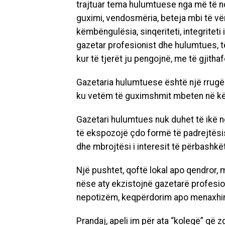
trajtuar tema hulumtuese nga më të nd
guximi, vendosmëria, beteja mbi të vër
këmbëngulësia, sinqeriteti, integriteti 
gazetar profesionist dhe hulumtues, të
kur të tjerët ju pengojnë, me të gjitha
f
Gazetaria hulumtuese është një rrugë e
ku vetëm të guximshmit mbeten në k
Gazetari hulumtues nuk duhet të ikë ng
të ekspozojë çdo formë të padrejtësis
dhe mbrojtësi i interesit të përbashkë
Një pushtet, qoftë lokal apo qendror,
nëse aty ekzistojnë gazetarë profesio
nepotizëm, keqpërdorim apo menaxhim
Prandaj, apeli im për ata “kolegë” që 