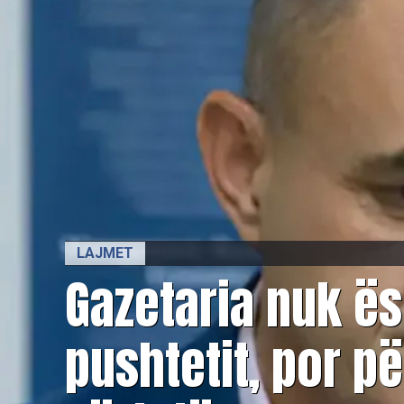
LAJMET
Gazetaria nuk ë
pushtetit, por p