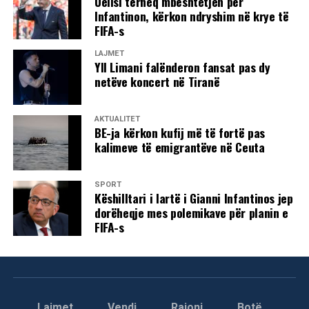
Uellsi tërheq mbështetjen për
Infantinon, kërkon ndryshim në krye të
FIFA-s
LAJMET
Yll Limani falënderon fansat pas dy
netëve koncert në Tiranë
AKTUALITET
BE-ja kërkon kufij më të fortë pas
kalimeve të emigrantëve në Ceuta
SPORT
Këshilltari i lartë i Gianni Infantinos jep
dorëheqje mes polemikave për planin e
FIFA-s
Lajmet
Vendi
Rajoni
Botë