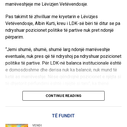
marrëveshjeje me Lëvizjen Vetëvendosje.
Pas takimit të zhvilluar me kryetarin e Lëvizjes
Vetëvendosje, Albin Kurti, kreu i LDK-së bëri të ditur se pa
ndryshuar pozicionet politike të partive nuk pret ndonjë
përparim.
“Jemi shumë, shumë, shumë larg ndonjë marrëveshje
eventuale, nuk pres që të ndryshoj pa ndryshuar pozicionet
politike të partive. Për LDK-në balanca institucionale është
e domosdoshme dhe derisa nuk ka balancë, nuk mund të
ketë as marrëveshje. Nëse qëndrojnë pozicionet e njëjta si
të dhjetorit përfundimi është i njëjtë si tani”, ka thënë
Abdixhiku.
CONTINUE READING
Ai theksoi se qëllimi i LDK-së ka qenë gjithmonë gjetja e
një zgjidhjeje, ndërsa shprehu keqardhje se procesi po
TË FUNDIT
shkon drejt një rruge pa zgjidhje afatgjatë.
VENDI