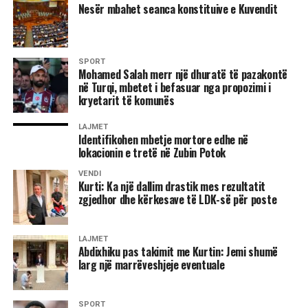
“Qëllimi i LDK ka qenë të gjendet zgjidhja, jo të merremi
Nesër mbahet seanca konstituive e Kuvendit
kush kë po e mund, po e mashtron, po e vonon. Në këtë
pikë me keqardhje them se jemi në rrugë që nuk jep
zgjidhje afatgjate”, u shpreh ai.
SPORT
Mohamed Salah merr një dhuratë të pazakontë
Lideri i LDK-së bëri me dije se partia e tij ka kërkuar që ta
në Turqi, mbetet i befasuar nga propozimi i
kryetarit të komunës
propozojë emrin për postin e presidentit.
LAJMET
“Është çështja e presidentit. LDK ka kërkuar që presidenti
Identifikohen mbetje mortore edhe në
të propozohet nga LDK, natyrisht që emrat të diskutohen
lokacionin e tretë në Zubin Potok
me partnerët dhe në këtë pikë nuk kemi pasur dakordancë.
VENDI
Oferta e dhjetorit që LDK të merr jo kryetarit e Kuvendit,
Kurti: Ka një dallim drastik mes rezultatit
por zvkryeministrin dhe disa ministri nuk është e
zgjedhor dhe kërkesave të LDK-së për poste
mjaftueshme, nuk është e dinjitetshme as për të dhënë
zgjidhje për krizën që jemi. Nuk mund ta pranojmë si të
LAJMET
tillë, nëse e doni LDK-në në qeverisje atëherë LDK duhet
Abdixhiku pas takimit me Kurtin: Jemi shumë
të jetë e përfaqësuar”, deklaroi Abdixhiku. /Ekonomia
larg një marrëveshjeje eventuale
Online/
SPORT