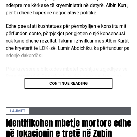
ndërpre me kërkesë të kryeministrit në detyrë, Albin Kurti,
për t’i dhënë hapësirë negociatave politike.
Edhe pse afati kushtetues për përmbylljen e konstituimit
përfundon sonte, përpjekjet për gjetjen e një konsensusi
nuk kanë dhënë rezultat. Takimi i zhvilluar mes Albin Kurtit
dhe kryetarit të LDK-së, Lumir Abdixhiku, ka përfunduar pa
ndonjë dakordësi.
Pika kryesore e bllokadës mbetet çështja e zgjedhjes së
Presidentit të ri. Pas takimit, të dyja palët deklaruan se
mbeten ende larg një marrëveshjeje politike, duke
CONTINUE READING
konfirmuar se mes tyre ekzistojnë dallime drastike sa i
përket qëndrimeve për pozitat shtetrore. /E.A/
LAJMET
Identifikohen mbetje mortore edhe
në lokacionin e tretë në Zubin