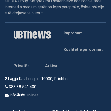
MEDIA Group. Shfrytëzimi i materialeve nga ndonjë faqe
interneti a medium tjetër pa lejen paraprake, është shkelje
e të drejtave të autorit.
Impresum
Kushtet e përdorimit
Privatësia
Arkiva
Lagjja Kalabria, p.n. 10000, Prishtinë
383 38 541 400
info@ubt-uni.net