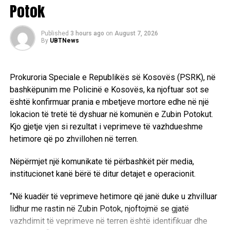
Potok
Published
3 hours ago
on
August 7, 2026
By
UBTNews
Prokuroria Speciale e Republikës së Kosovës (PSRK), në
bashkëpunim me Policinë e Kosovës, ka njoftuar sot se
është konfirmuar prania e mbetjeve mortore edhe në një
lokacion të tretë të dyshuar në komunën e Zubin Potokut.
Kjo gjetje vjen si rezultat i veprimeve të vazhdueshme
hetimore që po zhvillohen në terren.
Nëpërmjet një komunikate të përbashkët për media,
institucionet kanë bërë të ditur detajet e operacionit.
“Në kuadër të veprimeve hetimore që janë duke u zhvilluar
lidhur me rastin në Zubin Potok, njoftojmë se gjatë
vazhdimit të veprimeve në terren është identifikuar dhe