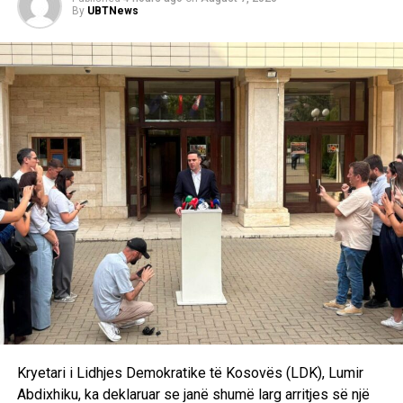
By
UBTNews
vendosura nga LDK-ja.
“Pra, në kushtet kur ne zgjedhim kryetarin dhe kryesinë e
Kuvendit, zgjedhim qeverinë e re të Republikës së
Kosovës, mirëpo vijmë sërish tek problemi i zgjedhjes së
presidentit, kjo është një formulë tashmë e sprovuar dhe
me metoda të njëjta nuk mund të kemi rezultate të tjera.
Andaj kjo do të shpjerë të pashmangshëm drejt
shpërndarjes së Kuvendit. Marrëveshjen politike nuk e
kemi ende. Pritjet janë të ndryshme, qëndrimet nuk
përputhen dhe është bindja ime që ka një dallim drastik
midis rezultatit zgjedhor dhe kërkesave të Lidhjes
Demokratike të Kosovës”, deklaroi Kurti pas takimit me
Abdixhikun. /Ekonomia Online/
Kryetari i Lidhjes Demokratike të Kosovës (LDK), Lumir
Abdixhiku, ka deklaruar se janë shumë larg arritjes së një