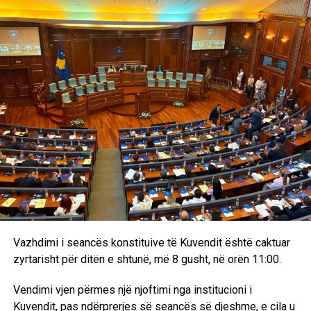
Vazhdimi i seancës konstituive të Kuvendit është caktuar
zyrtarisht për ditën e shtunë, më 8 gusht, në orën 11:00.
Vendimi vjen përmes një njoftimi nga institucioni i
Kuvendit, pas ndërprerjes së seancës së djeshme, e cila u