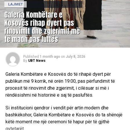
LAJMET
Galeria Kombëtare e
Kosovës rihap dyert pas
rinovimit dhe zgjerimit më
të madh pas luftës
Published
1 month ago
on
July 8, 2026
By
UBT News
Galeria Kombëtare e Kosovës do të rihapë dyert për
publikun më 9 korrik, në orën 19:00, pas përfundimit të
procesit të rinovimit dhe zgjerimit, i cilësuar si më i
rëndësishmi në historinë e saj të pasluftës.
Si institucioni qendror i vendit për artin modern dhe
bashkëkohor, Galeria Kombëtare e Kosovës do ta shënojë
këtë moment me një ceremoni të hapur për të gjithë
qytetarët.