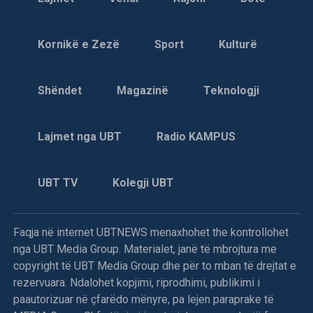
Kornikë e Zezë
Sport
Kulturë
Shëndet
Magazinë
Teknologji
Lajmet nga UBT
Radio KAMPUS
UBT TV
Kolegji UBT
Faqja në internet UBTNEWS menaxhohet the kontrollohet
nga UBT Media Group. Materialet, janë të mbrojtura me
copyright të UBT Media Group dhe për to mban të drejtat e
rezervuara. Ndalohet kopjimi, riprodhimi, publikimi i
paautorizuar në çfarëdo mënyre, pa lejen paraprake të