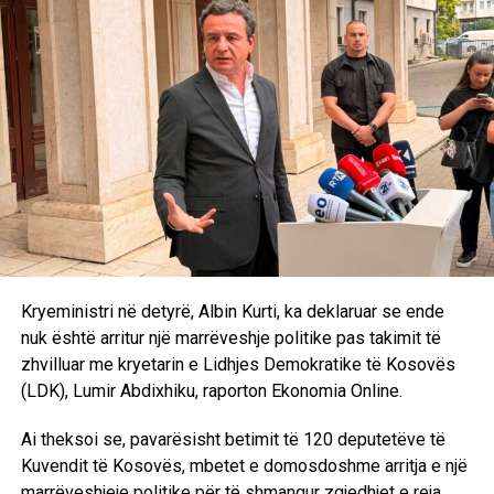
koordinim të ngushtë ndërinstitucional”. /E.A/
Kryeministri në detyrë, Albin Kurti, ka deklaruar se ende
nuk është arritur një marrëveshje politike pas takimit të
zhvilluar me kryetarin e Lidhjes Demokratike të Kosovës
(LDK), Lumir Abdixhiku, raporton Ekonomia Online.
Ai theksoi se, pavarësisht betimit të 120 deputetëve të
Kuvendit të Kosovës, mbetet e domosdoshme arritja e një
marrëveshjeje politike për të shmangur zgjedhjet e reja