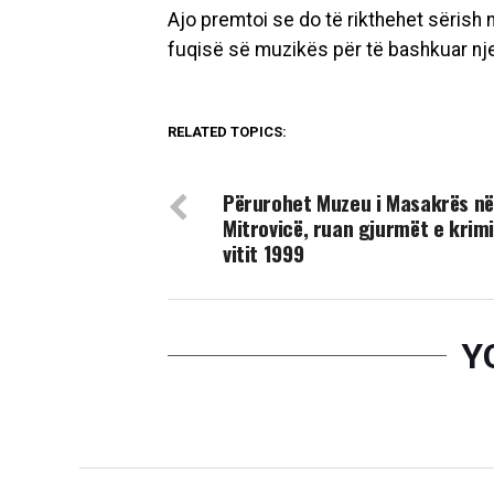
Ajo premtoi se do të rikthehet sërish
fuqisë së muzikës për të bashkuar njer
RELATED TOPICS:
DON'T MISS
Përurohet Muzeu i Masakrës në
Mitrovicë, ruan gjurmët e krimi
vitit 1999
Y