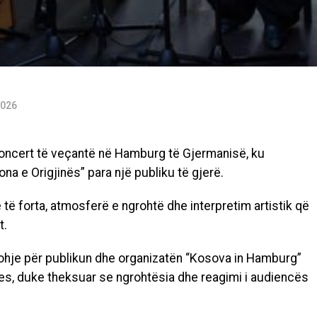
2026
 koncert të veçantë në Hamburg të Gjermanisë, ku
na e Origjinës” para një publiku të gjerë.
ë forta, atmosferë e ngrohtë dhe interpretim artistik që
t.
johje për publikun dhe organizatën “Kosova in Hamburg”
jes, duke theksuar se ngrohtësia dhe reagimi i audiencës