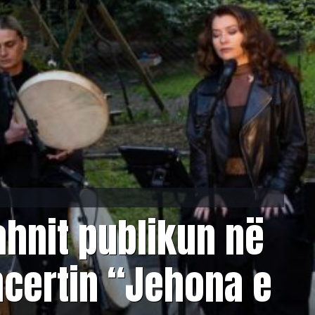
hnit publikun në
certin “Jehona e