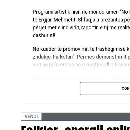
Programi artistik nisi me monodramën “No Su
të Ergjan Mehmetit. Shfaqja u prezantua pë
përjetimet e individit, raportin e tij me re
dashurisë.
Në kuadër të promovimit të trashëgimisë k
zhdukje: Farkëtari”. Përmes demonstrimit p
vuri në pah rëndësinë e ruajtjes dhe transm
Mbrëmja vazhdoi me shfaqjen e dy dokume
CON
“Ferdonija” me autorë Gazmend Bajri dhe Sh
e Ferdonije Qerkezit nga Gjakova, e cila je
saj të humbur gjatë luftës.
VENDI
“Pesë lulet, një notë e humbur” me autor F
helmimeve të nxënësve në shkollat e Kosovë