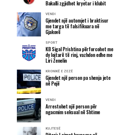
Bakalli zgjidhet kryetar i klubit
VENDI
Gjendet një automjet i braktisur
me targa të falsifikuara në
Gjakovë
SPORT
KB Sigal Prishtina përforcohet me
dy lojtarë të rinj, vazhdon edhe me
Liri Zenelin
KRONIKË E ZEZË
Gjendet një person pa shenja jete
në Pejë
VENDI
Arrestohet një person për
ngacmim seksual në Shtime
KUJTESË
Ditari: Lajmet kryesore që