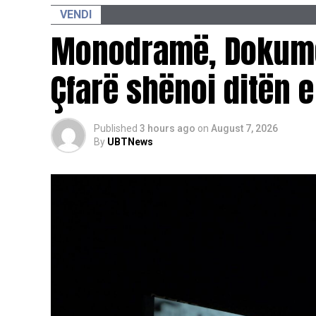
VENDI
Monodramë, Dokume
Çfarë shënoi ditën e
Published
3 hours ago
on
August 7, 2026
By
UBTNews