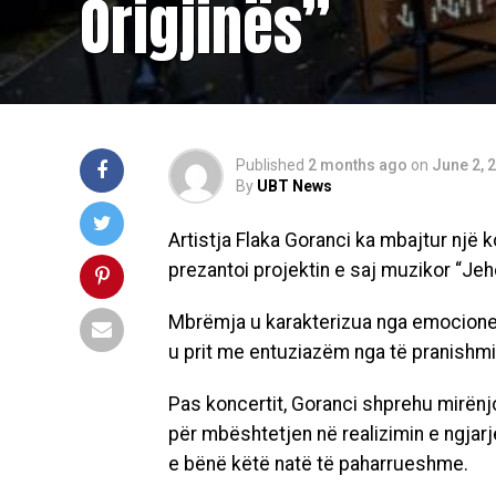
Origjinës”
Published
2 months ago
on
June 2, 
By
UBT News
Artistja Flaka Goranci ka mbajtur një
prezantoi projektin e saj muzikor “Jeho
Mbrëmja u karakterizua nga emocione t
u prit me entuziazëm nga të pranishmi
Pas koncertit, Goranci shprehu mirën
për mbështetjen në realizimin e ngjar
e bënë këtë natë të paharrueshme.