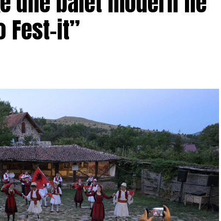
ike dhe balet modern në
o Fest-it”
jën”, ku interpretoi grupi “Ardian Behrami CIPA &
 publikun pranishëm. /E.A/