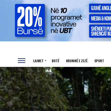
LAJMET
BOTË
KRONIKË E ZEZË
SPORT