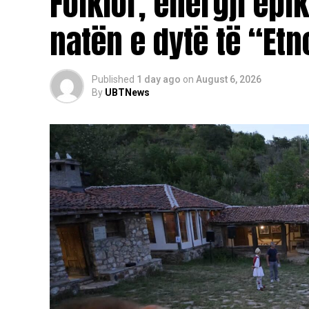
Folklor, energji ep
intervista dhe materiale arkivore.
natën e dytë të “Etn
Aktivitetet e ditës u përmbyllën me “Etno Ne
Band”, duke sjellë përpunime muzikore për
Published
1 day ago
on
August 6, 2026
By
UBTNews