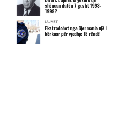
shënuan datën 7 gusht 1993-
1998?
LAJMET
Ekstradohet nga Gjermania një i
kërkuar për vjedhje të rëndë