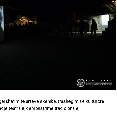
jë gërshetim të arteve skenike, trashëgimisë kulturore
qje teatrale, demonstrime tradicionale,