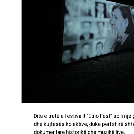
Dita e tretë e festivalit “Etno Fest” solli n
dhe kujtesës kolektive, duke përfshirë shfa
dokumentarë historikë dhe muzikë live.