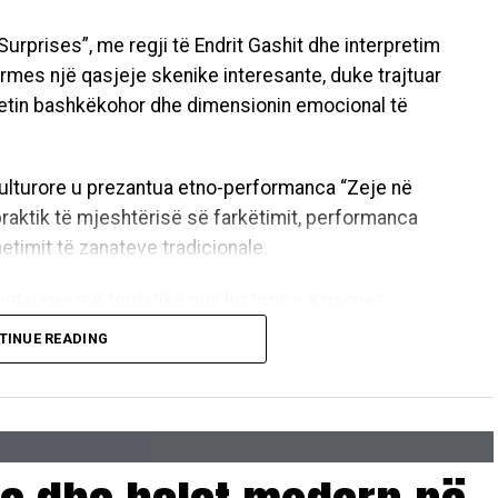
rprises”, me regji të Endrit Gashit dhe interpretim
rmes një qasjeje skenike interesante, duke trajtuar
alitetin bashkëkohor dhe dimensionin emocional të
ulturore u prezantua etno-performanca “Zeje në
raktik të mjeshtërisë së farkëtimit, performanca
etimit të zanateve tradicionale.
ntarëve me tematikë nga historia e Kosovës:
TINUE READING
kurte Dauti: Një rrëfim për historinë dhe qëndresën
ton me kujtimin e bashkëshortit dhe katër djemve të
atlum Haziri: Dokumentar që trajton temën e
s gjatë viteve ’90, i ndërtuar mbi dëshmi,