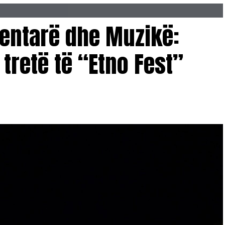
ntarë dhe Muzikë:
 tretë të “Etno Fest”