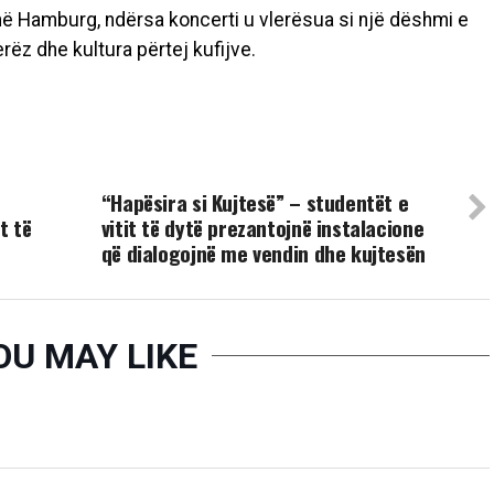
 në Hamburg, ndërsa koncerti u vlerësua si një dëshmi e
ëz dhe kultura përtej kufijve.
UP NEXT
“Hapësira si Kujtesë” – studentët e
t të
vitit të dytë prezantojnë instalacione
që dialogojnë me vendin dhe kujtesën
OU MAY LIKE