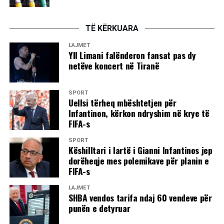
TË KËRKUARA
LAJMET
Yll Limani falënderon fansat pas dy
netëve koncert në Tiranë
SPORT
Uellsi tërheq mbështetjen për
Infantinon, kërkon ndryshim në krye të
FIFA-s
SPORT
Këshilltari i lartë i Gianni Infantinos jep
dorëheqje mes polemikave për planin e
FIFA-s
LAJMET
SHBA vendos tarifa ndaj 60 vendeve për
punën e detyruar