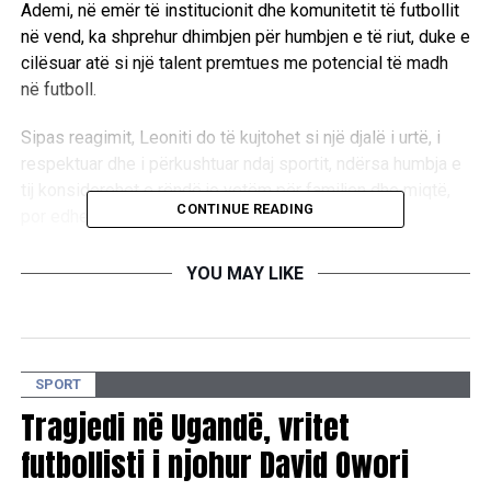
Ademi
, në emër të institucionit dhe komunitetit të futbollit
në vend, ka shprehur dhimbjen për humbjen e të riut, duke e
cilësuar atë si një talent premtues me potencial të madh
në futboll.
Sipas reagimit, Leoniti do të kujtohet si një djalë i urtë, i
respektuar dhe i përkushtuar ndaj sportit, ndërsa humbja e
tij konsiderohet e rëndë jo vetëm për familjen dhe miqtë,
CONTINUE READING
por edhe për komunitetin sportiv në Kosovë.
FFK ka theksuar se në këto momente të vështira qëndron
YOU MAY LIKE
pranë familjes Aliu, duke ndarë dhimbjen për këtë humbje
të parakohshme.
SPORT
RELATED TOPICS:
Tragjedi në Ugandë, vritet
UP NEXT
Ndryshim në portën e Kosovës, ftohet Altin Gjokaj në
futbollisti i njohur David Owori
Kombëtaren A