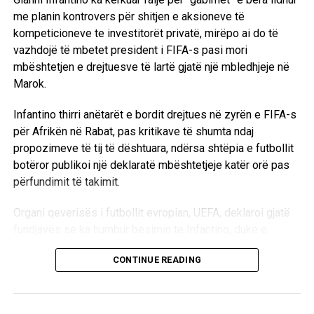
hapë rrugën negociatave.
me planin kontrovers për shitjen e aksioneve të
kompeticioneve te investitorët privatë, mirëpo ai do të
Sipas raportimit, Deco pritet të kërkojë një takim me
vazhdojë të mbetet president i FIFA-s pasi mori
Miguel Ángel Gil Marín gjatë ditëve në vijim. Ky takim mund
mbështetjen e drejtuesve të lartë gjatë një mbledhjeje në
të jetë vendimtar për të ardhmen e transferimit, pasi
Marok.
Barcelona do të vendosë nëse do të dorëzojë zyrtarisht
ofertën prej 115 milionë eurosh ose do të tërhiqet nga
Infantino thirri anëtarët e bordit drejtues në zyrën e FIFA-s
gara nëse Atletico Madridi vazhdon të refuzojë çdo
për Afrikën në Rabat, pas kritikave të shumta ndaj
mundësi negociatash.
propozimeve të tij të dështuara, ndërsa shtëpia e futbollit
botëror publikoi një deklaratë mbështetjeje katër orë pas
D.L
përfundimit të takimit.
Organi qeverisës i futbollit evropian, UEFA, deklaroi gjatë
fundjavës se ka humbur besimin te Infantino, duke e
cilësuar propozimin “Fifa Forward Enterprise” (FFE) si një
CONTINUE READING
“marrëveshje me dyer të mbyllura, të paqartë dhe të
dëmshme”.
Kritika të shumta erdhën edhe nga brenda vetë FIFA-s,