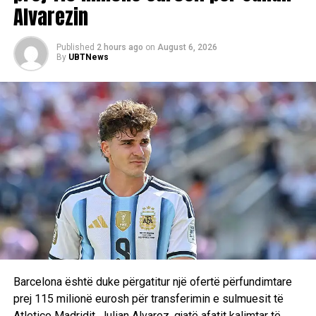
Alvarezin
Në një reagim prekës, SC Villa shprehu dhimbjen për
humbjen e kapitenit të saj.
Published
2 hours ago
on
August 6, 2026
By
UBTNews
“Kemi humbur më shumë se një lojtar. Kemi humbur një
udhëheqës, një vëlla dhe një mik”, thuhet në deklaratën e
klubit.
D.L
Barcelona është duke përgatitur një ofertë përfundimtare
prej 115 milionë eurosh për transferimin e sulmuesit të
Atletico Madridit, Julian Alvarez, gjatë afatit kalimtar të