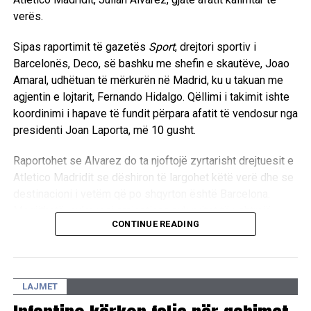
verës.
Sipas raportimit të gazetës
Sport
, drejtori sportiv i
Barcelonës, Deco, së bashku me shefin e skautëve, Joao
Amaral, udhëtuan të mërkurën në Madrid, ku u takuan me
agjentin e lojtarit, Fernando Hidalgo. Qëllimi i takimit ishte
koordinimi i hapave të fundit përpara afatit të vendosur nga
presidenti Joan Laporta, më 10 gusht.
Raportohet se Alvarez do ta njoftojë zyrtarisht drejtuesit e
Atletico Madridit se dëshiron të largohet këtë verë dhe se
destinacioni i vetëm që po shqyrton është Barcelona.
Megjithatë, sulmuesi argjentinas nuk pritet të ushtrojë
CONTINUE READING
presion publik ndaj klubit. Ai do t’i bashkohet normalisht
përgatitjeve parasezonale më 10 gusht, ndërsa kërkesën
për transferim do ta paraqesë privatisht te drejtuesit e
klubit.
LAJMET
Barcelona kishte paraqitur edhe më herët një ofertë prej