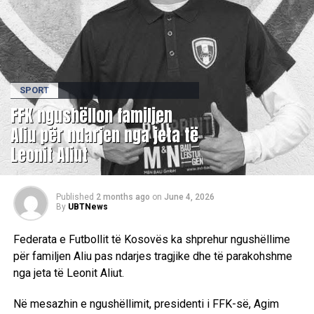
SPORT
FFK ngushëllon familjen
Aliu për ndarjen nga jeta të
Leonit Aliut
Published
2 months ago
on
June 4, 2026
By
UBTNews
Federata e Futbollit të Kosovës ka shprehur ngushëllime
për familjen Aliu pas ndarjes tragjike dhe të parakohshme
nga jeta të Leonit Aliut.
Në mesazhin e ngushëllimit, presidenti i FFK-së,
Agim