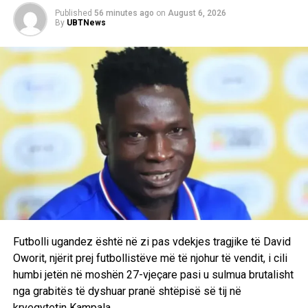
Published
56 minutes ago
on
August 6, 2026
DON'T MISS
By
UBTNews
FIFA ndalon shishet e ujit në stadiumet e Kupës së Botës
2026
Futbolli ugandez është në zi pas vdekjes tragjike të David
Oworit, njërit prej futbollistëve më të njohur të vendit, i cili
humbi jetën në moshën 27-vjeçare pasi u sulmua brutalisht
nga grabitës të dyshuar pranë shtëpisë së tij në
kryeqytetin Kampala.