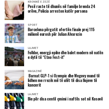
KRONIKË E ZEZË
Pesë raste të dhunës në familje brenda 24
orëve, Policia arreston katër persona
SPORT
Barcelona përgatit ofertën finale prej 115
milionë eurosh për Julian Alvarezin
LAJMET
Folklor, energji epike dhe balet modern në natën
e dytë të “Etno Fest-it”
MAGAZINË
Barnat GLP-1 si Ozempic dhe Wegovy mund të
lidhen me rrezik më të ulët të disa llojeve të
kancerit
LAJMET
Bie për disa centë çmimi i naftës sot në Kosovë