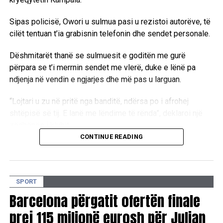
Sipas policisë, Owori u sulmua pasi u rezistoi autorëve, të
cilët tentuan t’ia grabisnin telefonin dhe sendet personale.
Dëshmitarët thanë se sulmuesit e goditën me gurë
përpara se t’i merrnin sendet me vlerë, duke e lënë pa
ndjenja në vendin e ngjarjes dhe më pas u larguan.
“Lojtari u zu në pritë nga banditë, ndërsa po i afrohej
shtëpisë së tij. E lanë me lëndime të rënda”, deklaroi një
zëdhënës i klubit.
CONTINUE READING
Sulmi ndodhi të martën në mbrëmje, ndërsa Owori ndërroi
jetë të mërkurën si pasojë e plagëve të marra.
David Owori ishte kapiten i SC Villa, kampionit në fuqi të
SPORT
Ugandës, ku shquhej si mbrojtës dhe mesfushor. Ai kishte
Barcelona përgatit ofertën finale
veshur edhe fanellën e përfaqësueses së Ugandës, duke
prej 115 milionë eurosh për Julian
qenë një nga emrat më të respektuar të futbollit në vend.