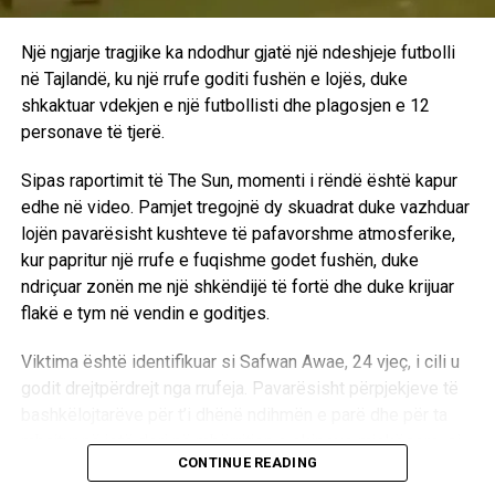
milionë dollarë (30 milionë funte) nëse mbështetnin
propozimin për investime private në turnetë e saj,
Një ngjarje tragjike ka ndodhur gjatë një ndeshjeje futbolli
përfshirë Kupën e Botës për meshkuj dhe femra, përmes
në Tajlandë, ku një rrufe goditi fushën e lojës, duke
një filiale të re, FFE.
shkaktuar vdekjen e një futbollisti dhe plagosjen e 12
personave të tjerë.
FIFA tha se gjatë takimit u “pranuan” gabimet lidhur me
FFE-në, duke sqaruar se “nuk kishte qenë qëllimi” që
Sipas raportimit të The Sun, momenti i rëndë është kapur
këshilli i FIFA-s dhe shoqatat anëtare “të ndjenin se u
edhe në video. Pamjet tregojnë dy skuadrat duke vazhduar
përjashtuan nga procesi, dhe se ky proces duhej të ishte
lojën pavarësisht kushteve të pafavorshme atmosferike,
menaxhuar ndryshe”. Organi qeverisës shtoi se “pranon
kur papritur një rrufe e fuqishme godet fushën, duke
gjithashtu gabimet e bëra pas rrjedhjes së propozimit në
ndriçuar zonën me një shkëndijë të fortë dhe duke krijuar
media”, pasi gazeta The Times e publikoi lajmin për planin
flakë e tym në vendin e goditjes.
e Infantinos më 28 korrik.
Viktima është identifikuar si Safwan Awae, 24 vjeç, i cili u
Në deklaratë u theksua gjithashtu se organizata “nuk do të
godit drejtpërdrejt nga rrufeja. Pavarësisht përpjekjeve të
tolerojë më asnjë sulm mbi integritetin, qeverisjen e mirë
bashkëlojtarëve për t’i dhënë ndihmën e parë dhe për ta
dhe procesin e rregullt, si dhe do të ndërmarrë të gjitha
mbajtur në jetë deri në mbërritjen e ekipeve mjekësore, ai
masat e nevojshme për të mbrojtur emrin dhe reputacionin
CONTINUE READING
nuk arriti t’u mbijetojë plagëve të marra.
e saj”.