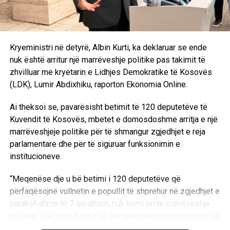
Kryeministri në detyrë, Albin Kurti, ka deklaruar se ende
nuk është arritur një marrëveshje politike pas takimit të
zhvilluar me kryetarin e Lidhjes Demokratike të Kosovës
(LDK), Lumir Abdixhiku, raporton Ekonomia Online.
Ai theksoi se, pavarësisht betimit të 120 deputetëve të
Kuvendit të Kosovës, mbetet e domosdoshme arritja e një
marrëveshjeje politike për të shmangur zgjedhjet e reja
parlamentare dhe për të siguruar funksionimin e
institucioneve.
“Meqenëse dje u bë betimi i 120 deputetëve që
përfaqësojnë vullnetin e popullit të shprehur në zgjedhjet e
parakohshme të 7 qershorit, nuk kemi ende marrëveshje
politike. Unë jam i bindur që për qëndrueshmëri përpara, që
nënkupton edhe shmangien e zgjedhjeve të reja