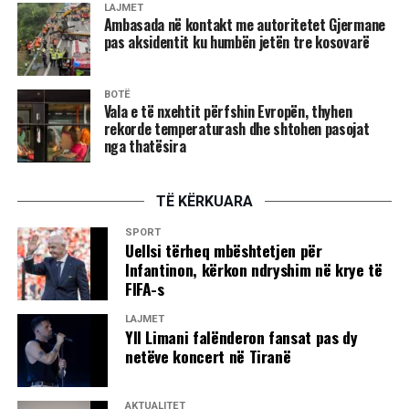
LAJMET
Ambasada në kontakt me autoritetet Gjermane
pas aksidentit ku humbën jetën tre kosovarë
BOTË
Vala e të nxehtit përfshin Evropën, thyhen
rekorde temperaturash dhe shtohen pasojat
nga thatësira
TË KËRKUARA
SPORT
Uellsi tërheq mbështetjen për
Infantinon, kërkon ndryshim në krye të
FIFA-s
LAJMET
Yll Limani falënderon fansat pas dy
netëve koncert në Tiranë
AKTUALITET