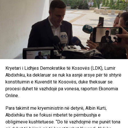
“Është çështja e presidentit. LDK ka kërkuar që presidenti
të propozohet nga LDK, natyrisht që emrat të diskutohen
me partnerët dhe në këtë pikë nuk kemi pasur dakordancë.
Oferta e dhjetorit që LDK të merr jo kryetarit e Kuvendit,
por zvkryeministrin dhe disa ministri nuk është e
mjaftueshme, nuk është e dinjitetshme as për të dhënë
zgjidhje për krizën që jemi. Nuk mund ta pranojmë si të
tillë, nëse e doni LDK-në në qeverisje atëherë LDK duhet
të jetë e përfaqësuar”, deklaroi Abdixhiku. /Ekonomia
Online/
Kryetari i Lidhjes Demokratike të Kosovës (LDK), Lumir
Abdixhiku, ka deklaruar se nuk ka asnjë arsye për të shtyrë
konstituimin e Kuvendit të Kosovës, duke theksuar se
procesi duhet të vazhdojë pa vonesa, raporton Ekonomia
Online.
Para takimit me kryeministrin në detyrë, Albin Kurti,
Abdixhiku tha se fokusi mbetet te përmbushja e
obligimeve kushtetuese. “Do të vazhdojmë me punët tona