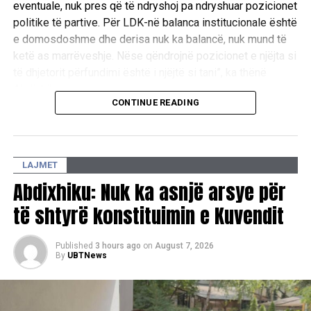
eventuale, nuk pres që të ndryshoj pa ndryshuar pozicionet
politike të partive. Për LDK-në balanca institucionale është
e domosdoshme dhe derisa nuk ka balancë, nuk mund të
ketë as marrëveshje. Nëse qëndrojnë pozicionet e njëjta si
të dhjetorit përfundimi është i njëjtë si tani”, ka thënë
Abdixhiku.
CONTINUE READING
Ai theksoi se qëllimi i LDK-së ka qenë gjithmonë gjetja e
një zgjidhjeje, ndërsa shprehu keqardhje se procesi po
shkon drejt një rruge pa zgjidhje afatgjatë.
LAJMET
“Qëllimi i LDK ka qenë të gjendet zgjidhja, jo të merremi
Abdixhiku: Nuk ka asnjë arsye për
kush kë po e mund, po e mashtron, po e vonon. Në këtë
të shtyrë konstituimin e Kuvendit
pikë me keqardhje them se jemi në rrugë që nuk jep
zgjidhje afatgjate”, u shpreh ai.
Published
3 hours ago
on
August 7, 2026
By
UBTNews
Lideri i LDK-së bëri me dije se partia e tij ka kërkuar që ta
propozojë emrin për postin e presidentit.