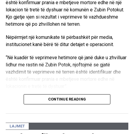
është konfirmuar prania e mbetjeve mortore edhe në një
Programi katërditor përfshin tema që shtrihen nga biokimia
lokacion të tretë të dyshuar në komunën e Zubin Potokut.
e organizmave me bazë silikoni dhe sistemet alternative
Kjo gjetje vjen si rezultat i veprimeve të vazhdueshme
biologjike, deri te përdorimi i modeleve të mësimit të
hetimore që po zhvillohen në terren.
thellë (deep learning) për parashikimin e gjenomeve
minimale, ndikimi i ndotjes së ajrit në parametrat
Nëpërmjet një komunikate të përbashkët për media,
fiziologjikë, si dhe editimi i gjeneve dhe aplikimet e tij në
institucionet kanë bërë të ditur detajet e operacionit.
mjekësinë moderne.
“Në kuadër të veprimeve hetimore që janë duke u zhvilluar
Shkolla Verore e këtij viti ka bërë bashkë profesorë dhe
lidhur me rastin në Zubin Potok, njoftojmë se gjatë
studiues të UBT-së, profesionistë nga klinikat publike të
vazhdimit të veprimeve në terren është identifikuar dhe
QKUK-së, ekspertë të biokimisë, neonatologjisë,
është konfirmuar prania e mbetjeve mortore edhe në
ekologjisë dhe biologjisë molekulare, si dhe ligjërues e
lokacionin e tretë të dyshuar”.
hulumtues të njohur ndërkombëtarë, duke krijuar një
platformë për shkëmbimin e njohurive dhe përvojave
Aktualisht, autoritetet kompetente janë duke kryer
CONTINUE READING
ndërmjet akademisë dhe praktikës profesionale.
ekzaminimet e nevojshme në këtë zonë.
Përmes një programi që ndërthur shkencën, praktikën
“Në këtë lokacion janë duke u zhvilluar ekzaminimet dhe
klinike, teknologjinë, laboratorin dhe bashkëpunimin
LAJMET
procedurat e nevojshme hetimore, në koordinim të plotë
ndërkombëtar, Fakulteti i Biokimisë Mjekësore dhe