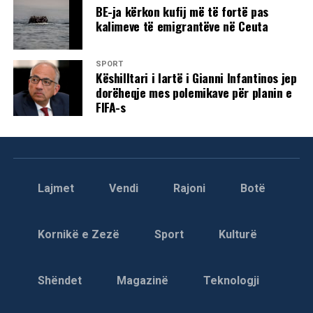
BE-ja kërkon kufij më të fortë pas
kalimeve të emigrantëve në Ceuta
SPORT
Këshilltari i lartë i Gianni Infantinos jep
dorëheqje mes polemikave për planin e
FIFA-s
Lajmet
Vendi
Rajoni
Botë
Kornikë e Zezë
Sport
Kulturë
Shëndet
Magazinë
Teknologji