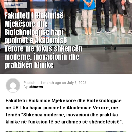
LAJMET
Fakulteti i Biokimisë
Mjekësore dhe
Bioteknologjisë hapi
punimet e Akademisë
Verore me fokus shkencën
moderne, inovacionin dhe
praktikën klinike
Published
1 month ago
on
July 8, 2026
By
ubtnews
Fakulteti i Biokimisë Mjekësore dhe Bioteknologjisë
në UBT ka hapur punimet e Akademisë Verore, me
temën “Shkenca moderne, inovacioni dhe praktika
klinike në funksion të së ardhmes së shëndetësisë”.