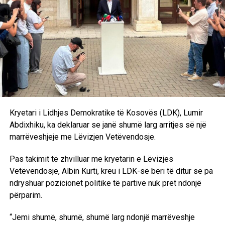
shpërndarjes së Kuvendit. Marrëveshjen politike nuk e
kemi ende. Pritjet janë të ndryshme, qëndrimet nuk
përputhen dhe është bindja ime që ka një dallim drastik
midis rezultatit zgjedhor dhe kërkesave të Lidhjes
Demokratike të Kosovës”, deklaroi Kurti pas takimit me
Abdixhikun. /Ekonomia Online/
Kryetari i Lidhjes Demokratike të Kosovës (LDK), Lumir
Abdixhiku, ka deklaruar se janë shumë larg arritjes së një
marrëveshjeje me Lëvizjen Vetëvendosje.
Pas takimit të zhvilluar me kryetarin e Lëvizjes
Vetëvendosje, Albin Kurti, kreu i LDK-së bëri të ditur se pa
ndryshuar pozicionet politike të partive nuk pret ndonjë
përparim.
“Jemi shumë, shumë, shumë larg ndonjë marrëveshje