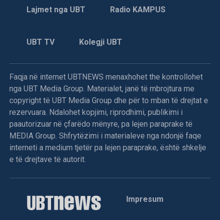
Lajmet nga UBT
Radio KAMPUS
UBT TV
Kolegji UBT
Faqja në internet UBTNEWS menaxhohet the kontrollohet
nga UBT Media Group. Materialet, janë të mbrojtura me
copyright të UBT Media Group dhe për to mban të drejtat e
rezervuara. Ndalohet kopjimi, riprodhimi, publikimi i
paautorizuar në çfarëdo mënyre, pa lejen paraprake të
MEDIA Group. Shfrytëzimi i materialeve nga ndonjë faqe
interneti a medium tjetër pa lejen paraprake, është shkelje
e të drejtave të autorit.
Impresum