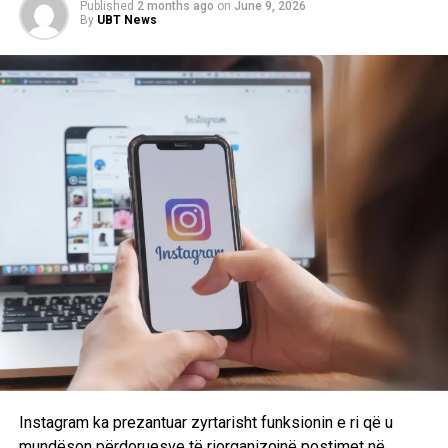
Published
2 months ago
on
June 9, 2026
By
UBT News
Instagram ka prezantuar zyrtarisht funksionin e ri që u
mundëson përdoruesve të riorganizojnë postimet në