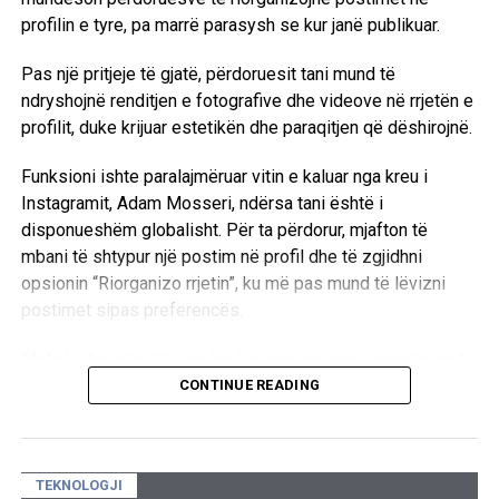
profilin e tyre, pa marrë parasysh se kur janë publikuar.
Pas një pritjeje të gjatë, përdoruesit tani mund të
ndryshojnë renditjen e fotografive dhe videove në rrjetën e
profilit, duke krijuar estetikën dhe paraqitjen që dëshirojnë.
Funksioni ishte paralajmëruar vitin e kaluar nga kreu i
Instagramit, Adam Mosseri, ndërsa tani është i
disponueshëm globalisht. Për ta përdorur, mjafton të
mbani të shtypur një postim në profil dhe të zgjidhni
opsionin “Riorganizo rrjetin”, ku më pas mund të lëvizni
postimet sipas preferencës.
Meta ka bërë të ditur se kjo ka qenë një nga veçoritë më të
kërkuara nga përdoruesit e Instagramit, duke shtuar se
CONTINUE READING
është punuar gjatë për ta sjellë funksionin në mënyrën më
të mirë të mundshme.
TEKNOLOGJI
Megjithatë, postimet e fiksuara (pinned posts) do të