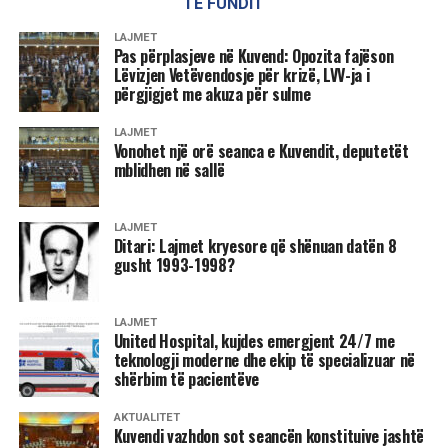
paralajmërim. Kështu, malware ishte tashmë në telefon, pa
TË FUNDIT
pëlqimin aktiv të përdoruesit. Gjithçka që nevojitej nga
LAJMET
sulmuesit ishte numri i telefonit i viktimës.
Pas përplasjeve në Kuvend: Opozita fajëson
Lëvizjen Vetëvendosje për krizë, LVV-ja i
përgjigjet me akuza për sulme
Skedari duhej të hapej për të shkaktuar dëmin, por sipas
ekspertëve, sulmuesit përdorën edhe truke psikologjike –
LAJMET
si thirrje ose mesazhe që të bindnin përdoruesin ta hapte
Vonohet një orë seanca e Kuvendit, deputetët
skedarin.
mblidhen në sallë
Update-i nuk mjafton gjithmonë Kompania Meta publikoi
LAJMET
një përditësim për të mbyllur dobësinë. Google e vlerësoi
Ditari: Lajmet kryesore që shënuan datën 8
fillimisht këtë patch si të paplotë. Tani ekziston një fix i
gusht 1993-1998?
plotë.
Megjithatë, ekspertët këshillojnë që të mos mbështeteni
LAJMET
United Hospital, kujdes emergjent 24/7 me
vetëm te përditësimet, por të merrni vetë masa mbrojtëse.
teknologji moderne dhe ekip të specializuar në
Këto masa duhet të merrni tani: Çaktivizoni shkarkimet
shërbim të pacientëve
automatike Hapni WhatsApp Shkoni te “Cilësimet” Zgjidhni
AKTUALITET
“Ruajtja dhe të dhënat” Tek “Shkarkimi automatik i
Kuvendi vazhdon sot seancën konstituive jashtë
mediave” hiqni të gjitha shenjat tek të gjitha llojet e