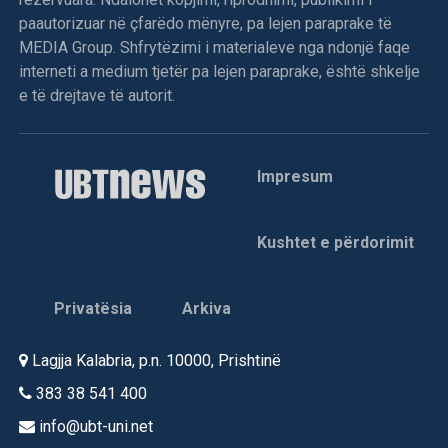
paautorizuar në çfarëdo mënyre, pa lejen paraprake të
MEDIA Group. Shfrytëzimi i materialeve nga ndonjë faqe
interneti a medium tjetër pa lejen paraprake, është shkelje
e të drejtave të autorit.
Impresum
Kushtet e përdorimit
Privatësia
Arkiva
Lagjja Kalabria, p.n. 10000, Prishtinë
383 38 541 400
info@ubt-uni.net