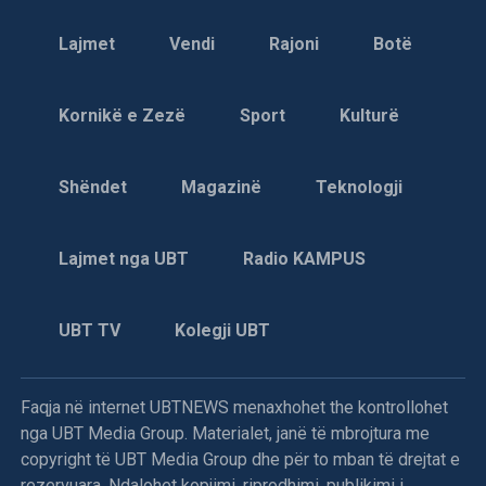
Lajmet
Vendi
Rajoni
Botë
Kornikë e Zezë
Sport
Kulturë
Shëndet
Magazinë
Teknologji
Lajmet nga UBT
Radio KAMPUS
UBT TV
Kolegji UBT
Faqja në internet UBTNEWS menaxhohet the kontrollohet
nga UBT Media Group. Materialet, janë të mbrojtura me
copyright të UBT Media Group dhe për to mban të drejtat e
rezervuara. Ndalohet kopjimi, riprodhimi, publikimi i