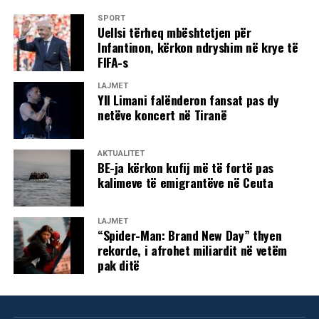
SPORT
Uellsi tërheq mbështetjen për
Infantinon, kërkon ndryshim në krye të
FIFA-s
LAJMET
Yll Limani falënderon fansat pas dy
netëve koncert në Tiranë
AKTUALITET
BE-ja kërkon kufij më të fortë pas
kalimeve të emigrantëve në Ceuta
LAJMET
“Spider-Man: Brand New Day” thyen
rekorde, i afrohet miliardit në vetëm
pak ditë