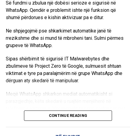
Së fundmi u zbulua një dobësi serioze e sigurisë në
qëllime ushtarake, duke e konsideruar këtë një problem
WhatsApp. Qendër e problemit ishte një funksion që
serioz.
shumë përdorues e kishin aktivizuar pa e ditur.
Ky lajm tregon tensionin dhe sfidat që lidhen me
Ne shpjegojmë pse shkarkimet automatike janë të
përdorimin e inteligjencës artificiale në operacionet
rrezikshme dhe si mund të mbroheni tani. Sulmi përmes
ushtarake dhe kontrollin e saj nga qeveritë dhe kompanitë
grupeve të WhatsApp.
private. /BBC/
Sipas shërbimit të sigurisë IT Malwarebytes dhe
zbulimeve të Project Zero të Google, sulmuesit shtuan
viktimat e tyre pa paralajmërim në grupe WhatsApp dhe
dërguan aty skedarë të manipuluar.
Meqë WhatsApp shkarkon mediat automatikisht si
parazgjedhje, këta skedarë u ruajtën menjëherë në
telefonat e viktimave. Veçanërisht të prekur ishin pajisjet
Android, raporton gazeta gjermane Bild
CONTINUE READING
Problem i madh: Nuk shfaqej asnjë pyetje sigurie ose