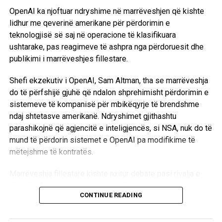
OpenAI ka njoftuar ndryshime në marrëveshjen që kishte
lidhur me qeverinë amerikane për përdorimin e
teknologjisë së saj në operacione të klasifikuara
ushtarake, pas reagimeve të ashpra nga përdoruesit dhe
publikimi i marrëveshjes fillestare.
Shefi ekzekutiv i OpenAI,
Sam Altman
, tha se marrëveshja
do të përfshijë gjuhë që ndalon shprehimisht përdorimin e
sistemeve të kompanisë për mbikëqyrje të brendshme
ndaj shtetasve amerikanë. Ndryshimet gjithashtu
parashikojnë që agjencitë e inteligjencës, si
NSA
, nuk do të
mund të përdorin sistemet e OpenAI pa modifikime të
mëtejshme të kontratës.
Marrëveshja fillestare kishte nxitur debate pasi rivalja e
OpenAI,
Anthropic
, u përplas me Departamentin e
CONTINUE READING
Mbrojtjes për përdorimin e modelit të saj Claude për
mbikëqyrje masive dhe armë autonome. OpenAI pranoi se
nxituan me njoftimin e së premtes, duke e cilësuar atë