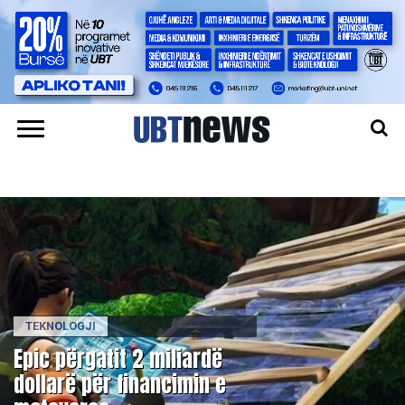
TEKNOLOGJI
Epic përgatit 2 miliardë
dollarë për financimin e