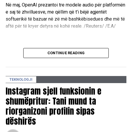
Në maj, OpenAI prezantoi tre modele audio për platformën
e saj të zhvilluesve, me qëllim që t’i bëjë agjentët
softuerikë të bazuar në zë më bashkëbisedues dhe më të
aftë për të kryer detyra në kohë reale. /Reuters/ /E.A/
CONTINUE READING
TEKNOLOGJI
Instagram sjell funksionin e
shumëpritur: Tani mund ta
riorganizoni profilin sipas
dëshirës