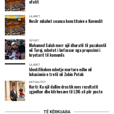
afatit
skedarëve Në iOS: tek të gjitha mediat vendosni “Kurrë”
Shënim: Fotot dhe videot nuk do ruhen më automatikisht
LAJMET
edhe në biseda individuale.
Nesër mbahet seanca konstituive e Kuvendit
Parandaloni ruajtjen në galeri Hapni cilësimet e WhatsApp
Shkoni te “Bisedat” Çaktivizoni “Shfaqjen e mediave” Në
iOS: çaktivizoni “Ruaj në Foto” Shënim: Mediat do të
SPORT
Mohamed Salah merr një dhuratë të pazakontë
shkarkohen ende, por nuk do ruhen ose shpërndahen
në Turqi, mbetet i befasuar nga propozimi i
automatikisht. Kufizoni ftesat për grupe Në cilësime
kryetarit të komunës
shkoni te “Privatësia” Zgjidhni “Grupet” Në vend të “Të
gjithë”, vendosni “Kontakte të mia” ose “Kontakte të mia
LAJMET
Identifikohen mbetje mortore edhe në
përveç …” Përjashtoni kontaktet e panjohura ose të
lokacionin e tretë në Zubin Potok
dyshimta /Bild/
AKTUALITET
Kurti: Ka një dallim drastik mes rezultatit
zgjedhor dhe kërkesave të LDK-së për poste
TË KËRKUARA