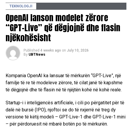
TEKNOLOGJI
OpenAI lanson modelet zërore
“GPT-Live” që dëgjojnë dhe flasin
njëkohësisht
Published
4 weeks ago
on
July 10, 2026
By
UBTNews
Kompania OpenAI ka lansuar të mërkurën “GPT-Live”, një
familje të re të modeleve zërore, të cilat janë të kapshme
të dëgjojnë dhe të flasin në të njëjtën kohë në kohë reale.
Startup-i i inteligjencës artificiale, i cili po përgatitet për të
dalë në bursë (IPO), njoftoi se do të nxjerrë në treg dy
versione të këtij modeli – GPT-Live-1 dhe GPT-Live-1 mini
– për përdoruesit në mbarë botën po të mërkurën.