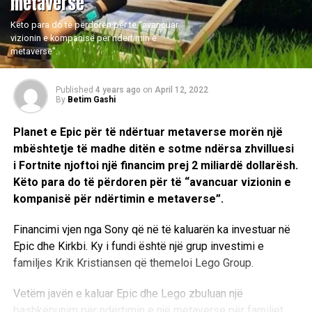
metaverse
Këto para do të përdoren për të “avancuar
vizionin e kompanisë për ndërtimin e
metaverse”.
Published
4 years ago
on
April 12, 2022
By
Betim Gashi
Planet e Epic për të ndërtuar metaverse morën një
mbështetje të madhe ditën e sotme ndërsa zhvilluesi
i Fortnite njoftoi një financim prej 2 miliardë dollarësh.
Këto para do të përdoren për të “avancuar vizionin e
kompanisë për ndërtimin e metaverse”.
Financimi vjen nga Sony që në të kaluarën ka investuar në
Epic dhe Kirkbi. Ky i fundi është një grup investimi e
familjes Krik Kristiansen që themeloi Lego Group.
Vetëm javën e kaluar Epic dhe Lego zbuluan një
bashkëpunim për ndërtimin e një metaverse për familjet