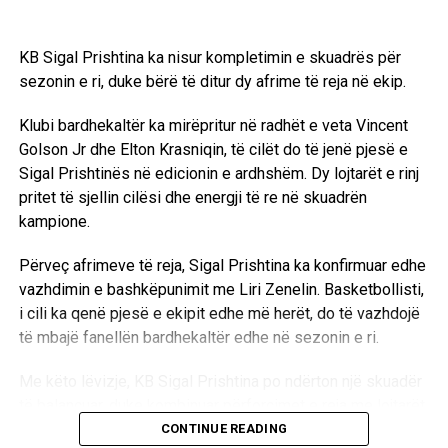
KB Sigal Prishtina ka nisur kompletimin e skuadrës për
sezonin e ri, duke bërë të ditur dy afrime të reja në ekip.
Klubi bardhekaltër ka mirëpritur në radhët e veta Vincent
Golson Jr dhe Elton Krasniqin, të cilët do të jenë pjesë e
Sigal Prishtinës në edicionin e ardhshëm. Dy lojtarët e rinj
pritet të sjellin cilësi dhe energji të re në skuadrën
kampione.
Përveç afrimeve të reja, Sigal Prishtina ka konfirmuar edhe
vazhdimin e bashkëpunimit me Liri Zenelin. Basketbollisti,
i cili ka qenë pjesë e ekipit edhe më herët, do të vazhdojë
të mbajë fanellën bardhekaltër edhe në sezonin e ri.
Me këto lëvizje, KB Sigal Prishtina po ndërton një skuadër
të balancuar, duke kombinuar përforcimet e reja me lojtarët
që tashmë e njohin ambientin e klubit.
CONTINUE READING