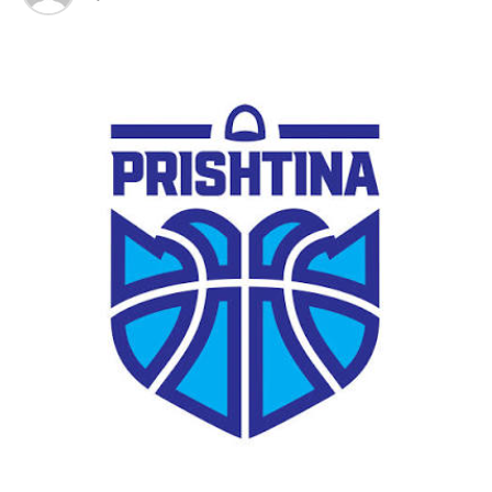
“Klubi i uron suksese drejtuesve të rinj dhe i falënderon
për gatishmërinë për të kontribuar në rrugëtimin e
ardhshëm të klubit”, thuhet në njoftimin zyrtar të KB
Vëllaznimit.
Për Vëllaznimin. Për Gjakovën.
D.L