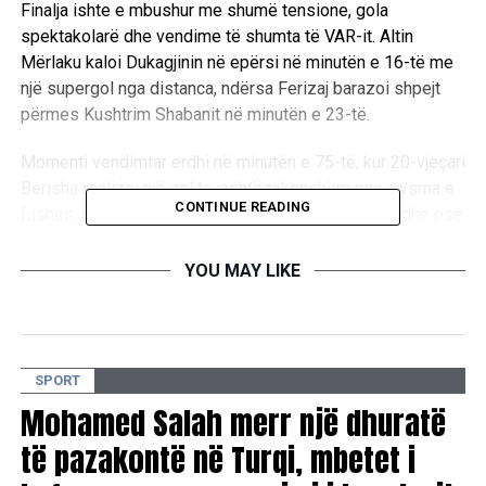
Finalja ishte e mbushur me shumë tensione, gola
spektakolarë dhe vendime të shumta të VAR-it. Altin
Mërlaku kaloi Dukagjinin në epërsi në minutën e 16-të me
një supergol nga distanca, ndërsa Ferizaj barazoi shpejt
përmes Kushtrim Shabanit në minutën e 23-të.
Momenti vendimtar erdhi në minutën e 75-të, kur 20-vjeçari
Berisha realizoi një gol të jashtëzakonshëm nga gjysma e
CONTINUE READING
fushës, duke i dhënë trofeun skuadrës nga Klina, edhe pse
luante me një futbollist më pak pas përjashtimit të Erlis
Xhemajlit.
YOU MAY LIKE
Ndeshja u mbyll mes polemikave për referimin. Ferizaj
kërkoi penallti në minutat shtesë, por gjyqtari Genc Nuza
nuk akordoi faull. Pas protestave, kapiteni Betim
SPORT
Haxhimusa u përjashtua me karton të kuq, ndërsa trajneri
Mohamed Salah merr një dhuratë
Arsim Abazi e tërhoqi ekipin nga fusha në shenjë revolte.
të pazakontë në Turqi, mbetet i
Lojtarët e Ferizajt u kthyen më vonë në fushë, por refuzuan