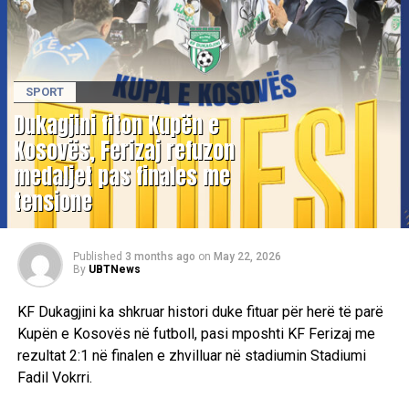
SPORT
Dukagjini fiton Kupën e
Kosovës, Ferizaj refuzon
medaljet pas finales me
tensione
Published
3 months ago
on
May 22, 2026
By
UBTNews
KF Dukagjini ka shkruar histori duke fituar për herë të parë
Kupën e Kosovës në futboll, pasi mposhti KF Ferizaj me
rezultat 2:1 në finalen e zhvilluar në stadiumin Stadiumi
Fadil Vokrri.