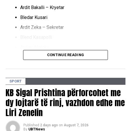
Ardit Bakalli – Kryetar
Bledar Kusari
Ardit Zeka – Sekretar
Blend Kasapolli
Ardian Maloku
CONTINUE READING
Behar Ferizi
Shkëlqim Gërqina
Jeton Bakalli
SPORT
Endrit Berisha
KB Sigal Prishtina përforcohet me
KB Vëllaznimi ka bërë të ditur se kjo strukturë e re është
dy lojtarë të rinj, vazhdon edhe me
pjesë e vizionit të klubit për forcimin e organizimit, rritjen e
Liri Zenelin
profesionalizmit dhe vazhdimin e punës për zhvillimin
institucional dhe sportiv.
Published
2 days ago
on
August 7, 2026
By
UBTNews