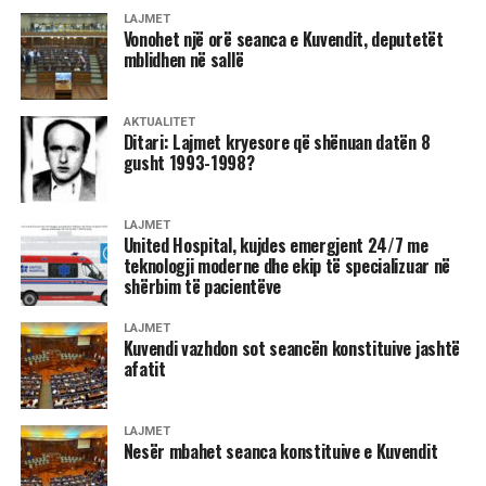
LAJMET
Vonohet një orë seanca e Kuvendit, deputetët
mblidhen në sallë
AKTUALITET
Ditari: Lajmet kryesore që shënuan datën 8
gusht 1993-1998?
LAJMET
United Hospital, kujdes emergjent 24/7 me
teknologji moderne dhe ekip të specializuar në
shërbim të pacientëve
LAJMET
Kuvendi vazhdon sot seancën konstituive jashtë
afatit
LAJMET
Nesër mbahet seanca konstituive e Kuvendit