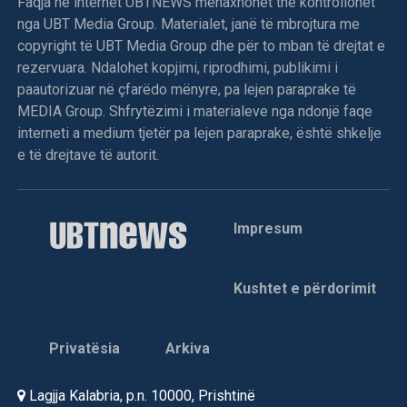
Faqja në internet UBTNEWS menaxhohet the kontrollohet
nga UBT Media Group. Materialet, janë të mbrojtura me
copyright të UBT Media Group dhe për to mban të drejtat e
rezervuara. Ndalohet kopjimi, riprodhimi, publikimi i
paautorizuar në çfarëdo mënyre, pa lejen paraprake të
MEDIA Group. Shfrytëzimi i materialeve nga ndonjë faqe
interneti a medium tjetër pa lejen paraprake, është shkelje
e të drejtave të autorit.
Impresum
Kushtet e përdorimit
Privatësia
Arkiva
Lagjja Kalabria, p.n. 10000, Prishtinë