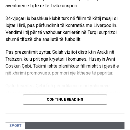
aventurën e tij të re te Trabzonspori.
34-vjeçari iu bashkua klubit turk në fillim të këtij muaji si
lojtar i lirë, pas përfundimit të kontratës me Liverpoolin.
Vendimi i tij për të vazhduar karrierën në Turqi surprizoi
shumë tifozë dhe analistë të futbollit.
Pas prezantimit zyrtar, Salah vizitoi distriktin Arakli në
Trabzon, ku u prit nga kryetari i komunës, Huseyin Avni
Coskun Çebi. Takimi ishte planifikuar fillimisht si pjesë e
një xhirimi promovues, por mori një kthesë të papritur.
Gjatë bisedës, Çebi foli për ndikimin e ndryshimeve
klimatike dhe përmendi se në të ardhmen temperaturat e
larta mund ta bëjnë jetën më të vështirë në Egjipt,
CONTINUE READING
vendlindjen e futbollistit.
“Ngrohja globale po kërcënon botën. Në të ardhmen do të
SPORT
bëhet e vështirë të jetohet në Egjipt gjatë verës. Distrikti