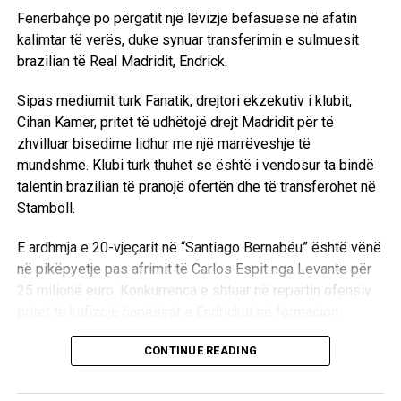
përfitojë rreth 16.8 milionë euro në sezon. Me afrimin e
Fenerbahçe po përgatit një lëvizje befasuese në afatin
yllit egjiptian, Trabzonspori synon të rivalizojë
kalimtar të verës, duke synuar transferimin e sulmuesit
Galatasarayn dhe Fenerbahçen në garën për titullin e
brazilian të Real Madridit, Endrick.
kampionit në Turqi.
Sipas mediumit turk Fanatik, drejtori ekzekutiv i klubit,
D.L
Cihan Kamer, pritet të udhëtojë drejt Madridit për të
zhvilluar bisedime lidhur me një marrëveshje të
mundshme. Klubi turk thuhet se është i vendosur ta bindë
talentin brazilian të pranojë ofertën dhe të transferohet në
Stamboll.
E ardhmja e 20-vjeçarit në “Santiago Bernabéu” është vënë
në pikëpyetje pas afrimit të Carlos Espit nga Levante për
25 milionë euro. Konkurrenca e shtuar në repartin ofensiv
pritet të kufizojë hapësirat e Endrickut në formacion.
Ndërkohë, trajneri i Real Madridit, Jose Mourinho,
CONTINUE READING
raportohet se e konsideron Espin si një alternativë të
rëndësishme në repartin sulmues dhe nuk mund t’i