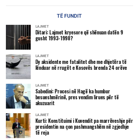
D.L
TË FUNDIT
LAJMET
Ditari: Lajmet kryesore që shënuan datën 9
gusht 1993-1998?
LAJMET
Dy aksidente me fatalitet dhe me dhjetëra të
lënduar në rrugët e Kosovës brenda 24 orëve
LAJMET
Sabedini: Procesi në Hagë ka humbur
besueshmërinë, pres vendim lirues për të
akuzuarit
LAJMET
Kurti: Konstituimi i Kuvendit pa marrëveshje për
presidentin na çon pashmangshëm në zgjedhje
të reja