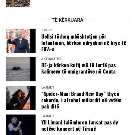
TË KËRKUARA
SPORT
Uellsi tërheq mbështetjen për
Infantinon, kërkon ndryshim në krye të
FIFA-s
AKTUALITET
BE-ja kërkon kufij më të fortë pas
kalimeve të emigrantëve në Ceuta
LAJMET
“Spider-Man: Brand New Day” thyen
rekorde, i afrohet miliardit në vetëm
pak ditë
LAJMET
Yll Limani falënderon fansat pas dy
netëve koncert në Tiranë