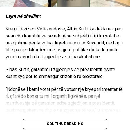
Duke analizuar represionin e ditëve të fundit të
koncentruar ndaj institucioneve legale të Kosovës, autori
Rrustem Rugova thotë:
Lajm në zhvillim:
“Shqiptarët u vetorganizuan dhe vetfinancuan institucionet
Kreu i Lëvizjes Vetëvendosje, Albin Kurti, ka deklaruar pas
e veta, prej arsimit e deri te shëndetësia dhe informimi,
seancës konstituive se ndonëse subjekti i tij i ka votat e
madje edhe partitë politike. Pushteti serb, i cili mban me
nevojshme për ta votuar kryetarin e ri të Kuvendit, një hap i
dorë të hekurt gjendjen këtu nën kontroll, i ka halë në sy
tillë pa një dakordësi më të gjerë politike do ta dërgonte
këto institucione që u krijuan, po krijohen dhe do të krijohen
vendin sërish drejt zgjedhjeve të parakohshme.
në mbështetje të Referndumit për Kosovën e pavarur.
Sado që edhe shqiptarët kanë ecur nëpër teh të shpatës,
Sipas Kurtit, garantimi i zgjedhjes së presidentit është
duke bërë politikë të mençur – tërheq e mos këput, pa u
kusht kyç për të shmangur krizën e re elektorale.
konfrontuar drejtpërdrejt me ushtrinë dhe policinë serbe”,
“Ndonëse i kemi votat për të votuar një kryeparlamentar të
thuhet në koment.
ri, çfarëdo konstituimi i organit ligjvënës, pa një
marrëveshje që garanton edhe zgjedhjen e presidentit,
pashmangshëm na shpie në zgjedhje të reja,” u shpreh ai.
4 qershor 1997
Kreu i LVV-së ritheksoi nevojën për dialog të drejtpërdrejtë
CONTINUE READING
KMDLNJ reagon kundër dënimeve për shitblerje të
me krerët e partive të tjera parlamentare për të arritur një