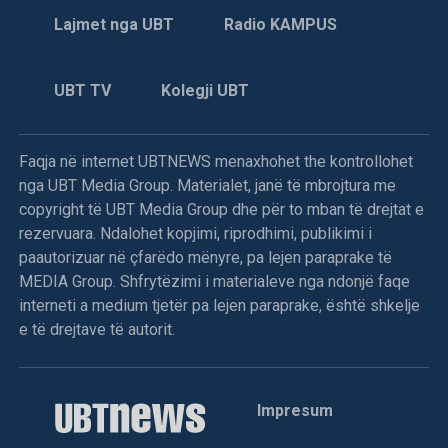
Skënderaj:
– Më 3 gusht, në fshatin Makërmal të
Lajmet nga UBT
Radio KAMPUS
Skënderajt, me pretekst të kërkimit të armëve, policia
kërkoi Halil, Muhamet dhe Ismet Gjinofcin. Policët pyetën
edhe për Halim Goxhulin, tashmë më të ndjerë.
UBT TV
Kolegji UBT
8 gusht 1998
Faqja në internet UBTNEWS menaxhohet the kontrollohet
nga UBT Media Group. Materialet, janë të mbrojtura me
Në Vraniq të Dushkajës forcat serbe vranë dy
copyright të UBT Media Group dhe për to mban të drejtat e
shqiptarë
rezervuara. Ndalohet kopjimi, riprodhimi, publikimi i
paautorizuar në çfarëdo mënyre, pa lejen paraprake të
Dje në orët e pasditës, forca të mëdha ushtarake e
MEDIA Group. Shfrytëzimi i materialeve nga ndonjë faqe
policore serbe sulmuan fshatin Vraniq të Dushkajës,
interneti a medium tjetër pa lejen paraprake, është shkelje
njofton KI i Degës së LDK-së në Gjakovë.
e të drejtave të autorit.
Njoftohet se banorët e këtij fshati i bënë rezistencë këtyre
forcave dhe me një luftë të pabarabartë, ranë në mbrojtje të
Impresum
fshatit Mark Tunë Lleshaj (73) dhe Kolë Gjon Lleshaj (30).