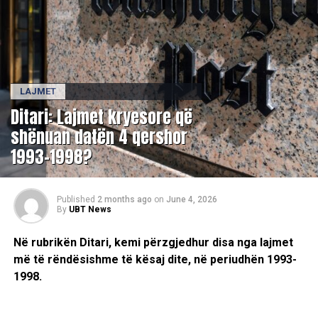
LAJMET
Ditari: Lajmet kryesore që
shënuan datën 4 qershor
1993-1998?
Published
2 months ago
on
June 4, 2026
By
UBT News
Në rubrikën Ditari, kemi përzgjedhur disa nga lajmet
më të rëndësishme të kësaj dite, në periudhën 1993-
1998.