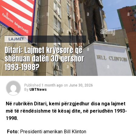
LAJMET
Ditari: Lajmet kryesore që
shënuan datën 30 qershor
1993-1998?
Published
1 month ago
on
June 30, 2026
By
UBTNews
Në rubrikën Ditari, kemi përzgjedhur disa nga lajmet
më të rëndësishme të kësaj dite, në periudhën 1993-
1998.
Foto:
Presidenti amerikan Bill Klinton