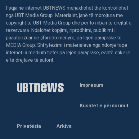
fshat, ndërsa në Ferizaj dhe ën disa fshatra të tjera policia
Faqja në internet UBTNEWS menaxhohet the kontrollohet
arrestoi disa veprimtarë të LDK-së e të KMDLNJ-së.
nga UBT Media Group. Materialet, janë të mbrojtura me
copyright të UBT Media Group dhe për to mban të drejtat e
Vushtrri: Gjatë sulmit serb në Pantinë u vra Jeton
rezervuara. Ndalohet kopjimi, riprodhimi, publikimi i
RELATED TOPICS:
Tërstena (24)
paautorizuar në çfarëdo mënyre, pa lejen paraprake të
UP NEXT
MEDIA Group. Shfrytëzimi i materialeve nga ndonjë faqe
Gjendet pa shenja jete një person në Fushë Kosovë, rasti
Forca të ushtrisë serbe granatuan sot fshatin Pantinë të
nën hetime
interneti a medium tjetër pa lejen paraprake, është shkelje
Vushtrrisë.
e të drejtave të autorit.
DON'T MISS
Bogujevci viziton ekspozitën “Sy më Sy”, vlerëson
NMDLNJ i Vushtrrisë njofton se si pasojë e granatimeve u
rëndësinë e ruajtjes së kujtesës së të mbijetuarve të
vra Jeton Tërstena (24) dhe u plagosën dy shqiptarë të
dhunës seksuale
tjerë, jeta e të cilëve nuk është në rrezik.
Impresum
Nga granatimet gjithashtu u dëmtua shtëpia e Ramadan
Mehmetit.
Kushtet e përdorimit
Pas sulmit forcat serbe u tërhoqën në drejtim të fshatit
Frashër. Varrimi i Jeton Tërstenës bëhet sot në orën 18 në
Privatësia
Arkiva
fshatin Oshlan.