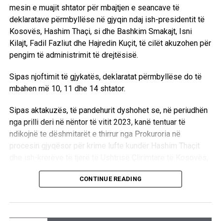
mesin e muajit shtator për mbajtjen e seancave të
deklaratave përmbyllëse në gjyqin ndaj ish-presidentit të
Gjatë një takimi të Safet Zhulalit, Ministër i Mbrojtjes së
Kosovës, Hashim Thaçi, si dhe Bashkim Smakajt, Isni
Shqipërisë me Kryekomandantin e Forcave Aleate të
Kilajt, Fadil Fazliut dhe Hajredin Kuçit, të cilët akuzohen për
NATO-s, admiralin Xhervin Borda, pasi kërkoi dërgimin e
pengim të administrimit të drejtësisë.
forcave ndërkombëtare në Kosovë, ku gjendja e krijuar nga
shovenistët serbë është shumë e rëndë, foli për incidentin
Sipas njoftimit të gjykatës, deklaratat përmbyllëse do të
e kryer më 26 qershor në kufi me Maqedoninë, dëbimin e
mbahen më 10, 11 dhe 14 shtator.
refugjatëve shqiptarë nga Greqia dhe tha se me këto
aksione influencon dhe koordinon Millosheviçi me të gjitha
Sipas aktakuzës, të pandehurit dyshohet se, në periudhën
forcat proserbe për ta destabilizuar edhe më shumë
nga prilli deri në nëntor të vitit 2023, kanë tentuar të
situatën në Ballkan.
ndikojnë te dëshmitarët e thirrur nga Prokuroria në
procesin gjyqësor për krime lufte kundër Hashim Thaçit
dhe ish-krerëve të tjerë të Ushtrisë Çlirimtare të Kosovës,
Kadri Veselit, Jakup Krasniqit dhe Rexhep Selimit.
30 qershor 1994
CONTINUE READING
Ndaj Thaçit janë ngritur tri akuza për tentim të pengimit të
Iu ndërpre rryma elektrike 34 fshatrave në Prizren
personave zyrtarë në kryerjen e detyrave zyrtare, si dhe
Siç bëjnë të ditur organet kompetente, mbrëmë dhe sot iu
tetë akuza për shkelje të fshehtësisë së procedurës dhe