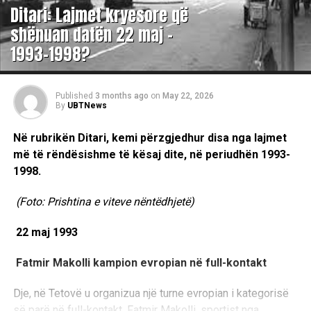
Ditari: Lajmet kryesore që
shënuan datën 22 maj –
1993-1998?
Published
3 months ago
on
May 22, 2026
By
UBTNews
Në rubrikën Ditari, kemi përzgjedhur disa nga lajmet
më të rëndësishme të kësaj dite, në periudhën 1993-
1998.
(Foto: Prishtina e viteve nëntëdhjetë)
22 maj 1993
Fatmir Makolli kampion evropian në full-kontakt
Dje, në Tetovë u organizua një turne evropian i kategorisë
së parë në full-kontakt. Fatmir Makolli, sportist nga