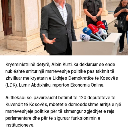
aktakuzën
Procesi gjyqësor kundër njëzet shqitparëve, gjashtë të
parët prej të cilëve akuzohen edhe për “terrorizëm”,
vazhdoi edhe dje në gjykatën e instaluar serbe të qarkut në
Prishtinë. Dje, para trupit gjykues të të treve, kryeson
Dragolub Zdravkoviq, u morën në pyetje edhe nëntë të
akuzuar të tjerë, kështu që përfundoi marrja në pyetje e
“grupit” të parë që përfshihen sipas aktakuzës së parë të
prokurorit Jovica Jovanoviq. Sot do të merren në pyetje
Kryeministri në detyrë, Albin Kurti, ka deklaruar se ende
edhe dy të akuzuarit e tjerë, Arsim e Beton Ratkoceri, të
nuk është arritur një marrëveshje politike pas takimit të
cilët përfshihen në aktakuzë të veçantë, aktakuzë kjo, siç
zhvilluar me kryetarin e Lidhjes Demokratike të Kosovës
dihet, që u bashkua, u “shkri” me të parën.
(LDK), Lumir Abdixhiku, raporton Ekonomia Online.
Gjatë seancës së djeshme, të dytës me radhë u morën në
Ai theksoi se, pavarësisht betimit të 120 deputetëve të
pyetje Hajzer Bejtullahu, Enver Dugolli, Emin Sallahu,
Kuvendit të Kosovës, mbetet e domosdoshme arritja e një
Shukrie Rexha, Naser Tahiri, Dulah Sallahu, Ragip Berisha,
marrëveshjeje politike për të shmangur zgjedhjet e reja
Burhan Hasani dhe Majlinda Sinani.
parlamentare dhe për të siguruar funksionimin e
institucioneve.