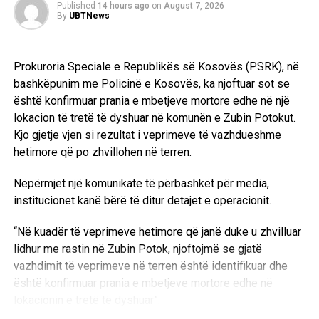
Published
14 hours ago
on
August 7, 2026
By
UBTNews
Të premten pasdite, pas përfundimit të mbledhjes së
Kryesisë së Degës së LDK-së në Malishevë, derisa po
ecnin rrugës, kuislingu Shukri Krasniqi nga Ostrozubi dhe
Prokuroria Speciale e Republikës së Kosovës (PSRK), në
një person tjetër i paidentifikuar me veturën e markës
bashkëpunim me Policinë e Kosovës, ka njoftuar sot se
“Askona”, tentoi t’i shkelë Hysni Kilajn, kryetar, Cen Deskun,
është konfirmuar prania e mbetjeve mortore edhe në një
nënkryetar, Sokol Kryeziun, anëtar i Kryesisë së Degës së
lokacion të tretë të dyshuar në komunën e Zubin Potokut.
LDK-së në Malishevë dhe Isuf Bytyçin, kryetar i KI të
Kjo gjetje vjen si rezultat i veprimeve të vazhdueshme
Degës së LDK-së në Malishevë.
hetimore që po zhvillohen në terren.
Podujevë: –
Më 19 maj, me arsyetimin se nuk është
Nëpërmjet një komunikate të përbashkët për media,
marrë leja përkatëse, policët ndërprenë një turnir në futboll
institucionet kanë bërë të ditur detajet e operacionit.
të vogël në fshatin Gllamnik.
“Në kuadër të veprimeve hetimore që janë duke u zhvilluar
Suharekë:
– Më 19 maj, me pretekst të kërkimit të një
lidhur me rastin në Zubin Potok, njoftojmë se gjatë
revoleje, u mor në pyetje dhe u rrah dy herë brenda ditës
vazhdimit të veprimeve në terren është identifikuar dhe
Sherif Veli Muharremaj (38).
është konfirmuar prania e mbetjeve mortore edhe në
lokacionin e tretë të dyshuar”.
Po këtë ditë u mor në polici dhe u rrah Xhelal Muharremaj