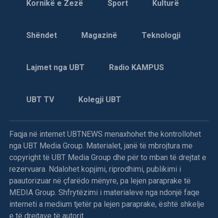
Kornikë e Zezë
Sport
Kulturë
të shumta provokative. Me një rast ajo luti prokurorin
Jovica Jovanoviq që të jetë më korrekt në pyetje dhe
njoftoi trupin gjykues se “prokurori ishte po kaq i
Shëndet
Magazinë
Teknologji
papërgjegjshëm dhe jokorrekt edhe gjatë dhënies së
deklaratës së saj para gjyqtarit hetues”.
Lajmet nga UBT
Radio KAMPUS
– Mbetem pranë asaj që kam pohuar në hetuesi,
këmbënguli i akuzuari Naser Tahiri, i cili para gjykatëses
UBT TV
Kolegji UBT
hetuese Danica Marinkoviq ka pohuar se nuk ka marrë
pjesë në mbledhjen e organizatës Lëvizja Kombëtare për
Çlirimin e Kosovës.
Faqja në internet UBTNEWS menaxhohet the kontrollohet
nga UBT Media Group. Materialet, janë të mbrojtura me
Dulah Sallahu mohoi pjesën e parë të aktakuzës, e cila, siç
copyright të UBT Media Group dhe për to mban të drejtat e
tha ai, ka të bëjë me të. Unë, tha ai, jam anëtar i LDK-së që
rezervuara. Ndalohet kopjimi, riprodhimi, publikimi i
prej themelimit të saj, ndërsa prej vitit 1993 kryetar i
paautorizuar në çfarëdo mënyre, pa lejen paraprake të
nëndegës së kësaj partie politike në fshatin Orlloviq.
MEDIA Group. Shfrytëzimi i materialeve nga ndonjë faqe
Nuk kam pranuar, vazhdoi ai, të bëhem anëtar i LKÇK-së. Ai
interneti a medium tjetër pa lejen paraprake, është shkelje
shpjegoi se gjatë marrjes në pyetje para gjykatëses Danica
e të drejtave të autorit.