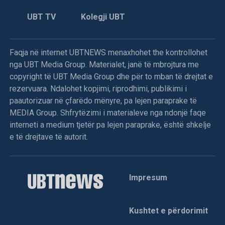
propozojnë emër dhe provojnë që të prodhojnë krizë
UBT TV
Kolegji UBT
politike,” tha Tahiri gjatë deklaratës së tij për mediat.
Sipas Tahirit, refuzimi i shumicës për të proceduar me
propozimin e kandidatit për kryetar të Kuvendit është një
Faqja në internet UBTNEWS menaxhohet the kontrollohet
përpjekje e qëllimshme për të thelluar ngërçin politik në
nga UBT Media Group. Materialet, janë të mbrojtura me
vend.
copyright të UBT Media Group dhe për to mban të drejtat e
rezervuara. Ndalohet kopjimi, riprodhimi, publikimi i
Deputetja e AAK-së gjuan me vezë drejt Kurtit,
paautorizuar në çfarëdo mënyre, pa lejen paraprake të
përplasje fizike mes deputetëve
MEDIA Group. Shfrytëzimi i materialeve nga ndonjë faqe
interneti a medium tjetër pa lejen paraprake, është shkelje
Menjëherë pas përfundimit të fjalës së Kryeministrit Albin
e të drejtave të autorit.
Kurti, deputetja e Aleancës për Ardhmërinë e Kosovës,
Time Kadriaj, është afruar drejt foltores dhe ka gjuajtur me
vezë në drejtim të tij. Ky veprim ka nxitur reagimin e
Impresum
menjëhershëm të deputetëve nga grupe të ndryshme
politike, të cilët janë ngritur në këmbë dhe kanë filluar
shtyrjet fizike mes vete. Për shkak të përshkallëzimit të
Kushtet e përdorimit
tensioneve dhe pamundësisë për të vazhduar punimet,