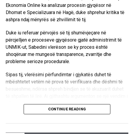
Mitrovicë:
– Pardje, policia arrestoi në shtëpinë e tij,
Ekonomia Online ka analizuar procesin gjyqësor në
Paralajmërohet vendosja në Kosovë e mijëra
Bekim Becajn nga Mitrovica, nxënës i shkollës së mesme.
Dhomat e Specializuara në Hagë, duke shprehur kritika të
refugjatësh serbë nga Kroacia
Bekim Becajn policia e pat arrestuar edhe më 5 maj, nën
ashpra ndaj mënyrës së zhvillimit të tij.
prtekst se disponon me një revole. Bekim Bekaj pardje në
Deri tash në Serbi janë vendosur më se 15 mijë refugjatë
stacionin e policisë dorëzoi një pistoletë ajrore. Policia e
Duke iu referuar përvojës së tij shumëvjeçare në
serbë nga Kraina, një numër i konsiderueshëm i të cilëve
rrahu brutalisht këtë ri, si dhe kundër tij përdori
përcjelljen e proceseve gjyqësore gjatë administrimit të
është vendosur te të afërmit dhe miqtë, i deklaroi shtypit
elektroshokun, të cilin ia vunë në organet gjenitale.
UNMIK-ut, Sabedini vlerëson se ky proces është
serb Tomica Raiçeviq shef i shtabit të “qeverisë federale”
shoqëruar me mungesë transparence, zvarritje dhe
për ndihmë refugjatëve.
Bëhet me dije se Bekim Becaj gjendet në gjendje të rëndë
probleme serioze procedurale.
shëndetësore.
Mediumet serbe njoftojnë se regjimi i Beogradit ka
Sipas tij, vlerësimi përfundimtar i gjykatës duhet të
organizuar edhe dofarë shtabesh për vendosjen e
Dje në stacionin e policisë në Stantërg, nën pretekst të
mbështetet vetëm në prova të verifikuara dhe dëshmi të
refugjatëve serbë të Krainës edhe në Kosovë.
dorëzimit të armëve u keqtrajtuan fizikisht vëllezërit Ajet
besueshme, ndërsa shpreh bindjen se të akuzuarit duhet
dhe Kadri Tahiri nga Sheshi i Vjetër.
Sipas njoftimeve të shtypit serb tashmë janë caktuar
të shpallen të lirë. Ai gjithashtu argumenton se një vendim i
objektet për strehimin e këtyre refugjatëve në Vushtrri e
tillë, sipas këndvështrimit të tij, do të kishte ndikim të
Vëllezërit Tahiri u liruan me kusht që të paraqiten sërish
CONTINUE READING
Mitrovicë.
rëndësishëm në zhvillimet politike dhe institucionale në
dje në stacionin e policisë në orën 10.
Kosovë.
Urosh Stojanoviq, kryetar i instaluar i këshillit ekzekutiv të
Dje, policia bastisi shtëpinë e Nuhi Morinës në të cilën
komunës së Vushtrrisë i deklaroi gazetës “Politika” se një
EkonomiaOnline: Zoti Sabedini, si e vlerësoni procesin