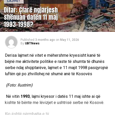
LAJMET
Ditar: Çfarë ngjarjesh
shënuan datën 11 maj
1993-1998?
Published
3 months ago
on
May 11, 2026
By
UBTNews
Derisa lajmet në vitet e mëhershme kryesisht kanë të
bëjnë me aktivitete politike e raste të shumta të dhunës
serbe ndaj shqiptarëve, lajmet e 11 majit 1998 pasqyrojnë
luftën që po zhvillohej në shumë anë të Kosovës
(Foto: Ilustrim)
Në vitin
1993
, lajmi kryesor i datës 11 maj ishte ai që
kishte të bënte me lëvizjet e ushtrisë serbe në Kosovë.
Kjo është përmbajtja e tij: