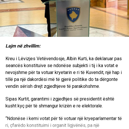
Një tjetër shqetësim është mungesa e transparencës. Për
Njoftohet se Murat Munishi (70) u rrah rëndë në prani të
Në këtë mënyrë Beogradi synon sendërtimin e planit për
dikë që ka ndjekur nga afër procese të shumta gjyqësore
anëtarëve të familjes.
kolonizimin e Kosovës dhe ndryshimin e dhunshëm të
në kohën e UNMIK-ut, ngjashmëritë në mënyrën e
strukturës etnike të Kosovës.
zhvillimit të disa seancave janë të dukshme. Kam trajtuar
Po këtë ditë në fshatin Konushevc, policia bastisi shtëpinë
këto çështje edhe në librin tim “Vrasja e Drejtësisë në
e Ismail Berishës. Njoftohet se pas bastisjes, policia mori
Në një konferencë me gazetarët Novak Kilibarda, lider i
Kosovë”, ku kam argumentuar se në disa procese të
me vete djalin e Ismailit, Zeqir Berishën, i cili u keqtrajtua
Partisë Popullore të Malit të Zi (parti kjo proserbe),
administruara nga UNMIK-u ka pasur paragjykime ndaj
Lajm në zhvillim:
fizikisht në stacionin e policisë në Lluzhan.
deklaroi se popullsinë serbe të Krainës, e cila tash po
shqiptarëve dhe vendimmarrje që, sipas vlerësimit tim, nuk
“bredh nëpër rrugë e uritur dhe etur” duhet urgjentisht
kanë reflektuar standardet më të larta të drejtësisë.
Kreu i Lëvizjes Vetëvendosje, Albin Kurti, ka deklaruar pas
Pardje në Pollatë, policia bastisi shtëpitë e Niman L.Latifit
vendosur në Kosovë. Sipas tij, Jugosllavia e vetëshpallur
seancës konstituive se ndonëse subjekti i tij i ka votat e
dhe atë të Niman F.Latifit. Që të dyve iu lanë thirrjet që të
duhet të krijojë ligje në bazë të të cilave kësaj popullsie do
EkonomiaOnline: Profesor Sabedini, a besoni se Gjykata
nevojshme për ta votuar kryetarin e ri të Kuvendit, një hap i
paraqiten në polici.
t’u jepej tokë dhe çdo gjë tjetër që nënkuptohet.
Speciale do të marrë një vendim të drejtë në këtë proces?
tillë pa një dakordësi më të gjerë politike do ta dërgonte
Pejë:
– Dje, rreth orës 15, policia serbe, me pretekst të
vendin sërish drejt zgjedhjeve të parakohshme.
Ai tha se propozimi ka të bëjë me tokën, që në Kosovë ka
Sabedini: Unë shpresoj që trupi gjykues do t’i japë peshën
kërkimit të armëve, kërkoi Adem Shalën, Halil Berishën dhe
me bollëk, e ndaj të cilës qytetarët nuk kanë tapia të
e duhur dëshmive të figurave kredibile, përfshirë
Sipas Kurtit, garantimi i zgjedhjes së presidentit është
Ahmet Tafilajn nga Dobërdoli i Pejës. Këtyre iu lanë thirrjet
ligjshme.
personalitete politike dhe ushtarake të NATO-s dhe
kusht kyç për të shmangur krizën e re elektorale.
të paraqiten në stacionin e policisë në Pejë.
përfaqësues të institucioneve amerikane, të cilët kanë
Kjo do të thotë se shqiptarëve duhet t’u mirret toka dhe t’u
dëshmuar gjatë këtij procesi.
“Ndonëse i kemi votat për të votuar një kryeparlamentar të
Më
11 maj 1995,
ndër të tjera, ishin këto lajme: Kryetari
jipet refugjatëve serbë të Krainës.
ri, çfarëdo konstituimi i organit ligjvënës, pa një
Rugova priti diplomatë norvegjezë e suedezë; Kryetari