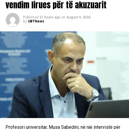
vendim lirues për të akuzuarit
të dinë rreth aktivitetit politik dhe për Këshillin për
Pas tembëdhjetë ditësh (20 korrik), përkatësisht shtatë
Financim të Istogut.
seancave, dje në gjyqin serb të qarkut të Prishtinës u
Published
21 hours ago
on
August 9, 2026
shpall aktgjykimi kundër shtatë shqiptarëve të akuzuar se
By
UBTNews
Deçan:
– Pardje në orët e pasditës, policia nën pretekst të
kinse kanë bërë ushtrime ushtarake në Shqipëri
kërkimit të armëve, bastisi shtëpinë e Lush Demukajt në
(strehimoren e Fushës së Labinotit). Trupi gjykues i të
Deçan. Policia gjatë bastisjes shkaktoi dëme të mëdha
treve, që të githë të akuzuarit i shpalli fajtorë, i dënoi me
materiale duke thyer e demoluar shumë orendi. Pas
gjithsej 21 vjet burg.
bastisjes, policia mori me vete Lushin dhe vëllain e tij
Brahim Demukajn në stacionin e policisë në Deçan. Të
Pra, shtatë të akuzuarve iu shqiptuan dënimet, serike, dy të
lartëpërmendurit u mbajtën rreth dy orë në stacionin e
akuzuarve nga 4, tre të tjerëve nga 3 e dyve nga 2 vjet
policisë dhe u keqtrajtuan fizikisht. Vëllezërit Demukaj u
burg. Fehmi Lestrani e Nexhmedin Sadriu u dënuan me nga
liruan me kusht që Lushi të paraqitet sërish në stacionin e
4 vjet burg, Shkëlzen Bajrami, Luan Heta dhe Beqir Muleci
policisë në Deçan.
me nga 3, ndërsa me nga 2 vjet burg u dënuan Hysni
Franca e Bajram Gallapeni, njofton sot “Bujku”.
Pardje, policia bastisi shtëpinë e Haxhi Malokut në Irzniq.
Meqë Haxhi Maloku nuk gjendej në shtëpi, policia bastisi
shtëpinë e axhës së tij, emrin e të cilit nuk arritëm ta
mësojmë.
9 gusht 1995
Profesori universitar, Musa Sabedini, në një intervistë për