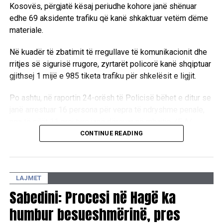
Kosovës, përgjatë kësaj periudhe kohore janë shënuar
edhe 69 aksidente trafiku që kanë shkaktuar vetëm dëme
Merret vesh se të se të liruarit që u mbajtën pardje në
Në stacionin e policisë në Ferizaj, Milazim Zeka u torturua
materiale.
stacionin u policisë në Vushtrri nga ora 7.30 deri në orën
brutalisht dhe bëhet me dije se kundër tij u përdor edhe
22, u rrahën fizikisht gjatë tërë kohës sa qëndruan aty. Si
kaska elektrike. Selman Zeka u lirua me kusht që të
Në kuadër të zbatimit të rregullave të komunikacionit dhe
pretekst për rrahjen e këtyre personave, policia përdori
lajmërohet nesër në orën 11 në stacionin e policisë në
rritjes së sigurisë rrugore, zyrtarët policorë kanë shqiptuar
akuzën se gjoja ata kanë ndërtuar një strehimore në të
Ferizaj.
gjithsej 1 mijë e 985 tiketa trafiku për shkelësit e ligjit.
cilën kanë fshehur armët.
Sot në stacionin e policisë në Ferizaj, inspektorët serbë
Po ashtu, në raportin 24-orësh të Policisë bëhet e ditur se
Gjatë kohës sa qëndruan të lidhur në stacionin e policisë
morën në pyetje Skënder Ferizin, anëtar i Kryesisë së
janë arrestuar 16 persona për vepra të ndryshme penale,
në Vushtrri personat në fjalë, policët serbë në ballë ua
Forumit Rinor të LDK-së Dega në Ferizaj.
nga të cilët 11 prej tyre janë dërguar në mbajtje. /E.A/
vizatuan simbolet e ustashëve duke u thënë se “këto
CONTINUE READING
Thirrjen për t’u paraqitur sot në stacionin e policisë në
simbole u qëndrojnë më mirë” etj.
Ferizaj e mori edhe Haki Braha, koordinator i Sindikatës së
Pavarur të Ferizajt.
LAJMET
9 gusht 1994
Istog:
– Pardje, inspektorët serbë morën në pyetje Sylë
Sabedini: Procesi në Hagë ka
Maksutajn, kryetar i Aktivit të LDK-së në Sudenicë dhe
Shtatë shqiptarë në Prishtinë u dënuan me 21 vjet
anëtar i Kryesisë së Nëndegës së LDK-së në Vrellë të
humbur besueshmërinë, pres
burg
Istogut. Inspektorët serbë nga Sylë Maksutaj u interesuan