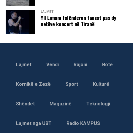
Trupi i tij disa ditë kishte mbetur në rrugë.
ngriten postblloqe të policisë serbe; Rruga Prishtinë –
LAJMET
“Pamje e keqe e Kuvendit. Deputetët duhet ta konstituojnë
Pejë e mbyllur, policia shtin me armë në mbrëmje në
Yll Limani falënderon fansat pas dy
Kuvendin,” u shpreh Lushaku-Sadriu pas përfundimit të
Komoran.
netëve koncert në Tiranë
seancës.
Tre shqiptarë të vrarë gjatë sulmeve serbe kundër
fshatrave rreth Zllakuçanit
Ajo ka hedhur fajin drejtpërdrejt mbi Lëvizjen
RELATED TOPICS:
Vetëvendosje, duke e akuzuar atë për papërgjegjësi totale
Forcat serbe kanë sulmuar edhe tri fshatrat që gjendën në
UP NEXT
në përmbushjen e detyrës së saj kushtetuese për
Arrestohet një shtetas serb në Merdarë, iu gjetën
afërsi të Zllakuçanit të Klinës. Popullata shqiptare është
mbarëvajtjen e punimeve të Kuvendit.
materiale nxitëse në veturë
Lajmet
Vendi
Rajoni
Botë
larguar nga ky fshat për shkak të granatimeve.
Arian Tahiri: LVV po refuzon propozimin e kryetarit
DON'T MISS
MINT publikon çmimet e reja të derivateve për fundjavë
Në fshatin Kërnicë janë djegur të gjitha shtëpitë.
për të prodhuar krizë politike
Kornikë e Zezë
Sport
Kulturë
dhe të hënën
Mirret vesh se nga operacionet e fundit të forcave serbe
Nga radhët e Partisë Demokratike të Kosovës, Arian Tahiri,
janë vrarë tre shqiptarë: Daut Bojaj (55), Musë Bojaj (56)
deklaroi se dita e sotme përbën një moment regresiv për
Shëndet
Magazinë
Teknologji
dhe Ramë Sharka (65), njoftoi KI i Degës së LDK-së në
vendin, duke theksuar se që nga mbrëmja e djeshme është
Klinë.
cenuar rëndë rendi kushtetues.
Lajmet nga UBT
Radio KAMPUS
LVV ka vota për ta zgjedhur kryetarin. Ata refuzojnë të