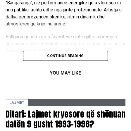
“Bangaranga”, një performancë energjike që u vlerësua si
nga publiku, ashtu edhe nga juritë profesioniste. Artistja u
dallua për prezencën skenike, ritmin dinamik dhe
atmosferën që krijoi në arenë.
Bullgaria qëndroi mes favoriteve gjatë gjithë mbrëmjes
dhe siguroi pikët vendimtare në fund të votimit, duke arritur
fitoren e madhe të këtij edicioni.
CONTINUE READING
Pas shpalljes së rezultateve, delegacioni bullgar festoi në
skenë, ndërsa reagime të shumta pati edhe në rrjetet
YOU MAY LIKE
sociale.
Ndërkohë, Shqipëria, e përfaqësuar nga Alis me këngën
“Nan”, e përfundoi garën me gjithsej 145 pikë
LAJMET
Ditari: Lajmet kryesore që shënuan
RELATED TOPICS:
datën 9 gusht 1993-1998?
UP NEXT