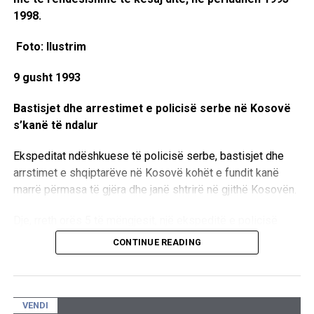
1998.
Foto: Ilustrim
9 gusht 1993
Bastisjet dhe arrestimet e policisë serbe në Kosovë
s’kanë të ndalur
Ekspeditat ndëshkuese të policisë serbe, bastisjet dhe
arrstimet e shqiptarëve në Kosovë kohët e fundit kanë
marrë përmasa të gjëra dhe janë shtrirë në gjithë Kosovën.
Dje, rreth orës 5 të mëngjesit, një ekspeditë e policisë
serbe, me pretekst të kërkimit të armëve, bastisi familjen
CONTINUE READING
e Beqir H.Krasniqit nga Ostrozubi i Malishevës. Me të
njëjtin pretekst e njëjta ekspeditë, bastisi edhe dyqanin e
djalit të të tij Ymerit, me ç’rast u provokua Hamiti
tetëmbëdhjetë vjeçar.
VENDI