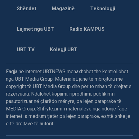
janë vrarë tre shqiptarë: Daut Bojaj (55), Musë Bojaj (56)
deklaroi se dita e sotme përbën një moment regresiv për
Shëndet
Magazinë
Teknologji
dhe Ramë Sharka (65), njoftoi KI i Degës së LDK-së në
vendin, duke theksuar se që nga mbrëmja e djeshme është
Klinë.
cenuar rëndë rendi kushtetues.
Lajmet nga UBT
Radio KAMPUS
LVV ka vota për ta zgjedhur kryetarin. Ata refuzojnë të
propozojnë emër dhe provojnë që të prodhojnë krizë
UBT TV
Kolegji UBT
politike,” tha Tahiri gjatë deklaratës së tij për mediat.
Sipas Tahirit, refuzimi i shumicës për të proceduar me
propozimin e kandidatit për kryetar të Kuvendit është një
Faqja në internet UBTNEWS menaxhohet the kontrollohet
përpjekje e qëllimshme për të thelluar ngërçin politik në
nga UBT Media Group. Materialet, janë të mbrojtura me
vend.
copyright të UBT Media Group dhe për to mban të drejtat e
rezervuara. Ndalohet kopjimi, riprodhimi, publikimi i
Deputetja e AAK-së gjuan me vezë drejt Kurtit,
paautorizuar në çfarëdo mënyre, pa lejen paraprake të
përplasje fizike mes deputetëve
MEDIA Group. Shfrytëzimi i materialeve nga ndonjë faqe
interneti a medium tjetër pa lejen paraprake, është shkelje
Menjëherë pas përfundimit të fjalës së Kryeministrit Albin
e të drejtave të autorit.
Kurti, deputetja e Aleancës për Ardhmërinë e Kosovës,
Time Kadriaj, është afruar drejt foltores dhe ka gjuajtur me