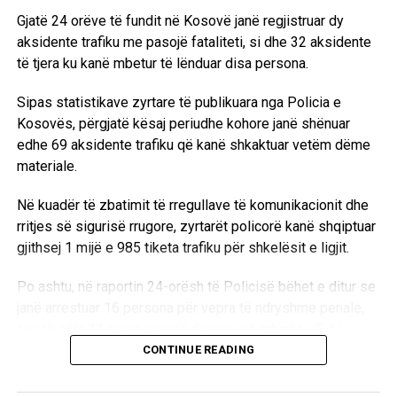
dhe Selmanin, djalin e Hasimit dhe Fatmirin, djalin e
Gjatë 24 orëve të fundit në Kosovë janë regjistruar dy
Rexhep Pllanës, ndërsa Ramadan Pllanën, anëtar i
aksidente trafiku me pasojë fataliteti, si dhe 32 aksidente
Kryesisë së LDK-së, Dega në Vushtrri dhe ish- i burgosur
të tjera ku kanë mbetur të lënduar disa persona.
politik i ndërgjegjës vazhdojnë ta mbajnë në paraburgim
dhe sipas deklaratës që dhanë vëllezërit e tij, Ramadani
Sipas statistikave zyrtare të publikuara nga Policia e
është dërguar në burgun e Mitrovicës.
Kosovës, përgjatë kësaj periudhe kohore janë shënuar
edhe 69 aksidente trafiku që kanë shkaktuar vetëm dëme
Merret vesh se të se të liruarit që u mbajtën pardje në
materiale.
stacionin u policisë në Vushtrri nga ora 7.30 deri në orën
22, u rrahën fizikisht gjatë tërë kohës sa qëndruan aty. Si
Në kuadër të zbatimit të rregullave të komunikacionit dhe
pretekst për rrahjen e këtyre personave, policia përdori
rritjes së sigurisë rrugore, zyrtarët policorë kanë shqiptuar
akuzën se gjoja ata kanë ndërtuar një strehimore në të
gjithsej 1 mijë e 985 tiketa trafiku për shkelësit e ligjit.
cilën kanë fshehur armët.
Po ashtu, në raportin 24-orësh të Policisë bëhet e ditur se
Gjatë kohës sa qëndruan të lidhur në stacionin e policisë
janë arrestuar 16 persona për vepra të ndryshme penale,
në Vushtrri personat në fjalë, policët serbë në ballë ua
nga të cilët 11 prej tyre janë dërguar në mbajtje. /E.A/
vizatuan simbolet e ustashëve duke u thënë se “këto
CONTINUE READING
simbole u qëndrojnë më mirë” etj.