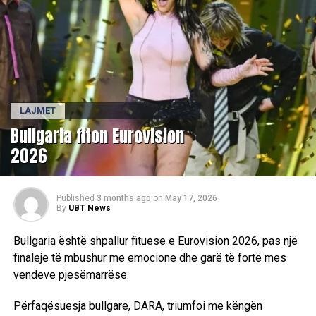
LAJMET
Bullgaria fiton Eurovision
2026
Published
3 months ago
on
May 17, 2026
By
UBT News
Bullgaria është shpallur fituese e Eurovision 2026, pas një
finaleje të mbushur me emocione dhe garë të fortë mes
vendeve pjesëmarrëse.
Përfaqësuesja bullgare, DARA, triumfoi me këngën