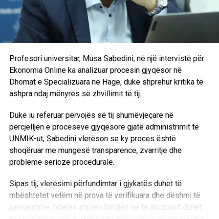
Franca e Bajram Gallapeni, njofton sot “Bujku”.
9 gusht 1995
Profesori universitar, Musa Sabedini, në një intervistë për
Ekonomia Online ka analizuar procesin gjyqësor në
Paralajmërohet vendosja në Kosovë e mijëra
Dhomat e Specializuara në Hagë, duke shprehur kritika të
refugjatësh serbë nga Kroacia
ashpra ndaj mënyrës së zhvillimit të tij.
Deri tash në Serbi janë vendosur më se 15 mijë refugjatë
Duke iu referuar përvojës së tij shumëvjeçare në
serbë nga Kraina, një numër i konsiderueshëm i të cilëve
përcjelljen e proceseve gjyqësore gjatë administrimit të
është vendosur te të afërmit dhe miqtë, i deklaroi shtypit
UNMIK-ut, Sabedini vlerëson se ky proces është
serb Tomica Raiçeviq shef i shtabit të “qeverisë federale”
shoqëruar me mungesë transparence, zvarritje dhe
për ndihmë refugjatëve.
probleme serioze procedurale.
Mediumet serbe njoftojnë se regjimi i Beogradit ka
Sipas tij, vlerësimi përfundimtar i gjykatës duhet të
organizuar edhe dofarë shtabesh për vendosjen e
mbështetet vetëm në prova të verifikuara dhe dëshmi të
refugjatëve serbë të Krainës edhe në Kosovë.
besueshme, ndërsa shpreh bindjen se të akuzuarit duhet
Sipas njoftimeve të shtypit serb tashmë janë caktuar
të shpallen të lirë. Ai gjithashtu argumenton se një vendim i