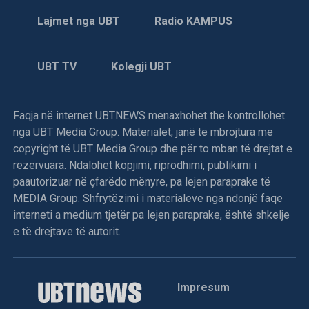
Lajmet nga UBT
Radio KAMPUS
UBT TV
Kolegji UBT
Faqja në internet UBTNEWS menaxhohet the kontrollohet
nga UBT Media Group. Materialet, janë të mbrojtura me
copyright të UBT Media Group dhe për to mban të drejtat e
rezervuara. Ndalohet kopjimi, riprodhimi, publikimi i
paautorizuar në çfarëdo mënyre, pa lejen paraprake të
MEDIA Group. Shfrytëzimi i materialeve nga ndonjë faqe
interneti a medium tjetër pa lejen paraprake, është shkelje
e të drejtave të autorit.
Impresum