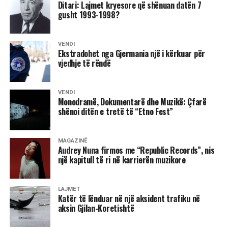
Ditari: Lajmet kryesore që shënuan datën 7
gusht 1993-1998?
VENDI
Ekstradohet nga Gjermania një i kërkuar për
vjedhje të rëndë
VENDI
Monodramë, Dokumentarë dhe Muzikë: Çfarë
shënoi ditën e tretë të “Etno Fest”
MAGAZINË
Audrey Nuna firmos me “Republic Records”, nis
një kapitull të ri në karrierën muzikore
LAJMET
Katër të lënduar në një aksident trafiku në
aksin Gjilan-Koretishtë