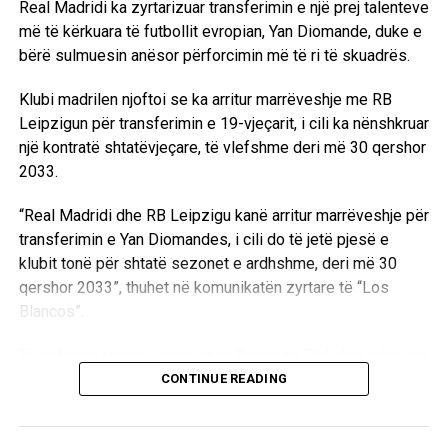
Real Madridi ka zyrtarizuar transferimin e një prej talenteve
më të kërkuara të futbollit evropian, Yan Diomande, duke e
bërë sulmuesin anësor përforcimin më të ri të skuadrës.
Klubi madrilen njoftoi se ka arritur marrëveshje me RB
Leipzigun për transferimin e 19-vjeçarit, i cili ka nënshkruar
një kontratë shtatëvjeçare, të vlefshme deri më 30 qershor
2033.
“Real Madridi dhe RB Leipzigu kanë arritur marrëveshje për
transferimin e Yan Diomandes, i cili do të jetë pjesë e
klubit tonë për shtatë sezonet e ardhshme, deri më 30
qershor 2033”, thuhet në komunikatën zyrtare të “Los
Blancos”.
Transferimi i reprezentuesit të Bregut të Fildishtë ishte një
nga temat më të përfolura të merkatos së verës, pasi për
CONTINUE READING
të shfaqën interes disa prej klubeve më të mëdha
evropiane. Megjithatë, gara u fitua nga Real Madridi, i cili