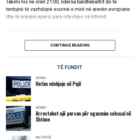
Takimi nis në orën 21:00, ndërsa bardhekaltrit do të
tentojnë të vazhdojnë ecurinë e mirë në arenën evropiane
dhe të krijojnë epërsi para ndeshjes së kthimit.
Ndeshja mes Tre Fiori dhe Dritës zhvillohet sonte në
stadiumin “San Marino Stadium”, në Serravalle të San
Marinos.
CONTINUE READING
D.L
TË FUNDIT
VENDI
Hetim vdekjeje në Pejë
VENDI
Arrestohet një person për ngacmim seksual në
Shtime
KUJTESË