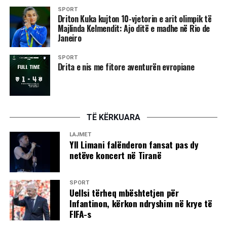
SPORT
Driton Kuka kujton 10-vjetorin e arit olimpik të
Majlinda Kelmendit: Ajo ditë e madhe në Rio de
Janeiro
SPORT
Drita e nis me fitore aventurën evropiane
TË KËRKUARA
LAJMET
Yll Limani falënderon fansat pas dy
netëve koncert në Tiranë
SPORT
Uellsi tërheq mbështetjen për
Infantinon, kërkon ndryshim në krye të
FIFA-s