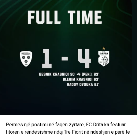
përfundoi Kuka në postimin e tij.
D.L
Përmes një postimi në faqen zyrtare, FC Drita ka festuar
fitoren e rëndësishme ndaj Tre Fiorit në ndeshjen e parë të