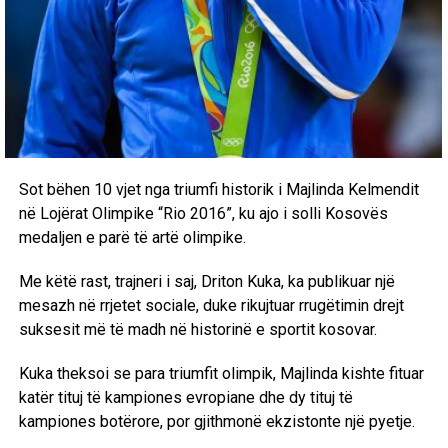
Sot bëhen 10 vjet nga triumfi historik i Majlinda Kelmendit
në Lojërat Olimpike “Rio 2016”, ku ajo i solli Kosovës
medaljen e parë të artë olimpike.
Me këtë rast, trajneri i saj, Driton Kuka, ka publikuar një
mesazh në rrjetet sociale, duke rikujtuar rrugëtimin drejt
suksesit më të madh në historinë e sportit kosovar.
Kuka theksoi se para triumfit olimpik, Majlinda kishte fituar
katër tituj të kampiones evropiane dhe dy tituj të
kampiones botërore, por gjithmonë ekzistonte një pyetje.