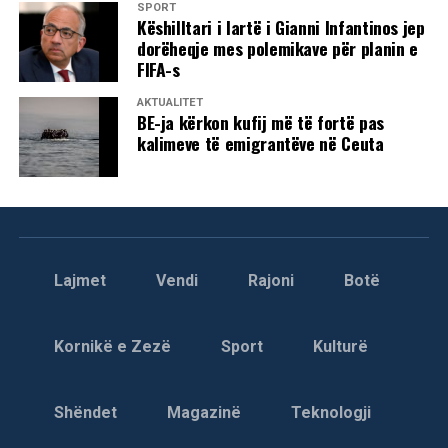
SPORT
Këshilltari i lartë i Gianni Infantinos jep
dorëheqje mes polemikave për planin e
FIFA-s
AKTUALITET
BE-ja kërkon kufij më të fortë pas
kalimeve të emigrantëve në Ceuta
Lajmet
Vendi
Rajoni
Botë
Kornikë e Zezë
Sport
Kulturë
Shëndet
Magazinë
Teknologji