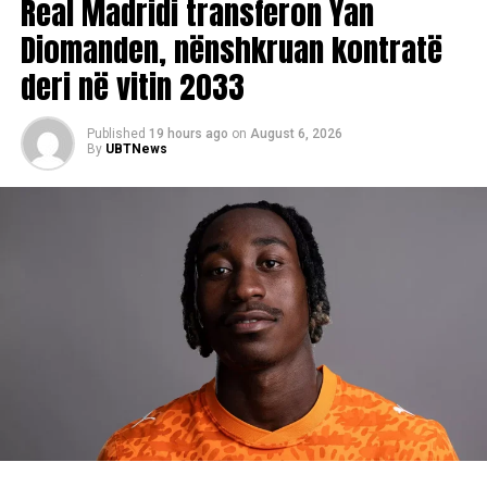
Real Madridi transferon Yan
D.L
Diomanden, nënshkruan kontratë
deri në vitin 2033
Published
19 hours ago
on
August 6, 2026
By
UBTNews