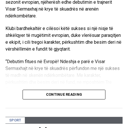
sezonit evropian, njëherësh edhe debutimin e trajnerit
Visar Sermaxhaj në krye të skuadrës në arenën
ndërkombëtare.
Klubi bardhekaltër e cilësoi këtë sukses si një nisje të
shkëlqyer të rrugëtimit evropian, duke vlerësuar paraqitjen
e ekipit, i cili tregoi karakter, përkushtim dhe besim deri në
vërshëllimën e fundit të gjyqtarit.
“Debutim fitues në Evropë! Ndeshja e parë e Visar
Sermaxhajt në krye të skuadrës përfundon me një sukses
të madh në skenën ndërkombëtare. Me karakter,
përkushtim dhe besim deri në fund, ne mposhtëm Tre
Fiorin dhe hodhëm një hap të rëndësishëm në rrugëtimin
CONTINUE READING
tonë evropian”, thuhet në reagimin e FC Dritës.
Në fund të postimit, klubi uroi trajnerin Visar Sermaxhaj,
stafin teknik, futbollistët dhe të gjithë familjen bardhekaltër
SPORT
për këtë fitore të rëndësishme.