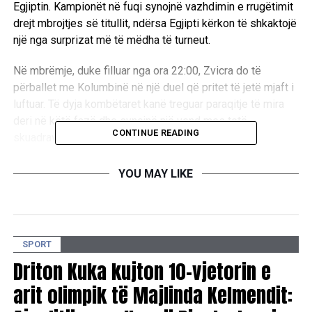
Egjiptin. Kampionët në fuqi synojnë vazhdimin e rrugëtimit
drejt mbrojtjes së titullit, ndërsa Egjipti kërkon të shkaktojë
një nga surprizat më të mëdha të turneut.
Në mbrëmje, duke filluar nga ora 22:00, Zvicra do të
përballet me Kolumbinë në një duel që pritet të jetë mjaft i
luftuar. Të dyja kombëtaret kanë treguar paraqitje të mira
deri në këtë fazë dhe synojnë një vend mes tetë
CONTINUE READING
skuadrave më të mira të Botërorit.
Fituesit e këtyre dy përballjeve do të sigurojnë kualifikimin
YOU MAY LIKE
në çerekfinale, ku do të përballen mes vete për një vend në
gjysmëfinale.
D.L
SPORT
Driton Kuka kujton 10-vjetorin e
RELATED TOPICS:
arit olimpik të Majlinda Kelmendit:
UP NEXT