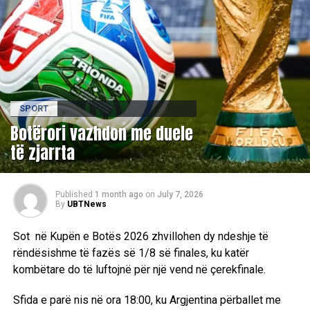
SPORT
Botërori vazhdon me duele
të zjarrta
Published
1 month ago
on
July 7, 2026
By
UBTNews
Sot në Kupën e Botës 2026 zhvillohen dy ndeshje të
rëndësishme të fazës së 1/8 së finales, ku katër
kombëtare do të luftojnë për një vend në çerekfinale.
Sfida e parë nis në ora 18:00, ku Argjentina përballet me