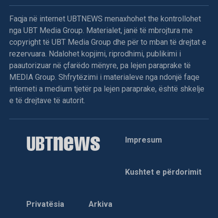
Sipas Tahirit, refuzimi i shumicës për të proceduar me
propozimin e kandidatit për kryetar të Kuvendit është një
Faqja në internet UBTNEWS menaxhohet the kontrollohet
përpjekje e qëllimshme për të thelluar ngërçin politik në
nga UBT Media Group. Materialet, janë të mbrojtura me
vend.
copyright të UBT Media Group dhe për to mban të drejtat e
rezervuara. Ndalohet kopjimi, riprodhimi, publikimi i
Deputetja e AAK-së gjuan me vezë drejt Kurtit,
paautorizuar në çfarëdo mënyre, pa lejen paraprake të
përplasje fizike mes deputetëve
MEDIA Group. Shfrytëzimi i materialeve nga ndonjë faqe
interneti a medium tjetër pa lejen paraprake, është shkelje
Menjëherë pas përfundimit të fjalës së Kryeministrit Albin
e të drejtave të autorit.
Kurti, deputetja e Aleancës për Ardhmërinë e Kosovës,
Time Kadriaj, është afruar drejt foltores dhe ka gjuajtur me
vezë në drejtim të tij. Ky veprim ka nxitur reagimin e
Impresum
menjëhershëm të deputetëve nga grupe të ndryshme
politike, të cilët janë ngritur në këmbë dhe kanë filluar
shtyrjet fizike mes vete. Për shkak të përshkallëzimit të
Kushtet e përdorimit
tensioneve dhe pamundësisë për të vazhduar punimet,
kryesuesi i seancës, Avni Dehari, ka vendosur të
ndërpresë seancën.
Privatësia
Arkiva