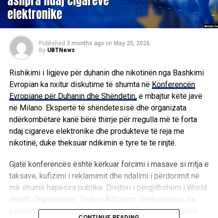
ashpra ndaj cigareve
elektronike
Published
3 months ago
on
May 25, 2026
By
UBTNews
Rishikimi i ligjeve për duhanin dhe nikotinën nga Bashkimi
Evropian ka nxitur diskutime të shumta në
Konferencën
Evropiane për Duhanin dhe Shëndetin,
e mbajtur këtë javë
në Milano. Ekspertë të shëndetësisë dhe organizata
ndërkombëtare kanë bërë thirrje për rregulla më të forta
ndaj cigareve elektronike dhe produkteve të reja me
nikotinë, duke theksuar ndikimin e tyre te të rinjtë.
Gjatë konferencës është kërkuar forcimi i masave si rritja e
taksave, kufizimi i reklamimit dhe ndalimi i përdorimit në
më shumë hapësira publike. Drejtori i përgjithshëm i World
Health Organization, Tedros Adhanom Ghebreyesus, ka
paralajmëruar se produktet e reja të nikotinës po krijojnë
CONTINUE READING