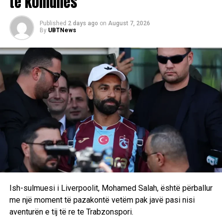
të komunës
e Konferencës
Published
2 days ago
on
August 7, 2026
DON'T MISS
By
UBTNews
Messi shkëlqen me “hat-trick” në fitoren e Argjentinës
ndaj Algjerisë
Ish-sulmuesi i Liverpoolit, Mohamed Salah, është përballur
me një moment të pazakontë vetëm pak javë pasi nisi
aventurën e tij të re te Trabzonspori.