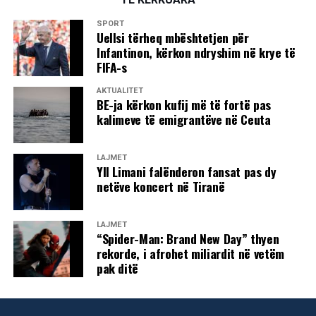
SPORT
Uellsi tërheq mbështetjen për
Infantinon, kërkon ndryshim në krye të
FIFA-s
AKTUALITET
BE-ja kërkon kufij më të fortë pas
kalimeve të emigrantëve në Ceuta
LAJMET
Yll Limani falënderon fansat pas dy
netëve koncert në Tiranë
LAJMET
“Spider-Man: Brand New Day” thyen
rekorde, i afrohet miliardit në vetëm
pak ditë