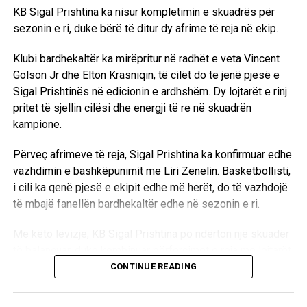
KB Sigal Prishtina ka nisur kompletimin e skuadrës për
sezonin e ri, duke bërë të ditur dy afrime të reja në ekip.
Klubi bardhekaltër ka mirëpritur në radhët e veta Vincent
Golson Jr dhe Elton Krasniqin, të cilët do të jenë pjesë e
Sigal Prishtinës në edicionin e ardhshëm. Dy lojtarët e rinj
pritet të sjellin cilësi dhe energji të re në skuadrën
kampione.
Përveç afrimeve të reja, Sigal Prishtina ka konfirmuar edhe
vazhdimin e bashkëpunimit me Liri Zenelin. Basketbollisti,
i cili ka qenë pjesë e ekipit edhe më herët, do të vazhdojë
të mbajë fanellën bardhekaltër edhe në sezonin e ri.
Me këto lëvizje, KB Sigal Prishtina po ndërton një skuadër
të balancuar, duke kombinuar përforcimet e reja me lojtarët
që tashmë e njohin ambientin e klubit.
CONTINUE READING
D.L