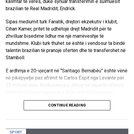
kalimtar të verës, duke synuar transferimin e sulmuesit
Galatasarayn dhe Fenerbahçen në garën për titullin e
brazilian të Real Madridit, Endrick.
kampionit në Turqi.
Sipas mediumit turk Fanatik, drejtori ekzekutiv i klubit,
D.L
Cihan Kamer, pritet të udhëtojë drejt Madridit për të
zhvilluar bisedime lidhur me një marrëveshje të
mundshme. Klubi turk thuhet se është i vendosur ta bindë
talentin brazilian të pranojë ofertën dhe të transferohet në
Stamboll.
E ardhmja e 20-vjeçarit në “Santiago Bernabéu” është vënë
në pikëpyetje pas afrimit të Carlos Espit nga Levante për
25 milionë euro. Konkurrenca e shtuar në repartin ofensiv
pritet të kufizojë hapësirat e Endrickut në formacion.
Ndërkohë, trajneri i Real Madridit, Jose Mourinho,
CONTINUE READING
raportohet se e konsideron Espin si një alternativë të
rëndësishme në repartin sulmues dhe nuk mund t’i
garantojë Endrickut minutat që ai kërkon.
SPORT