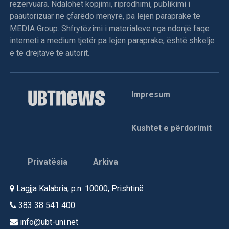
rezervuara. Ndalohet kopjimi, riprodhimi, publikimi i
paautorizuar në çfarëdo mënyre, pa lejen paraprake të
MEDIA Group. Shfrytëzimi i materialeve nga ndonjë faqe
interneti a medium tjetër pa lejen paraprake, është shkelje
e të drejtave të autorit.
Impresum
Kushtet e përdorimit
Privatësia
Arkiva
Lagjja Kalabria, p.n. 10000, Prishtinë
383 38 541 400
info@ubt-uni.net