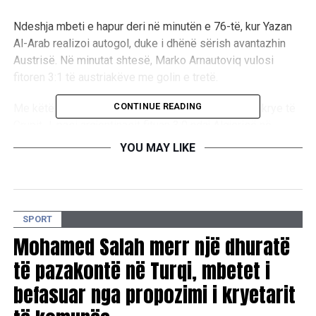
Ndeshja mbeti e hapur deri në minutën e 76-të, kur Yazan
Al-Arab realizoi autogol, duke i dhënë sërish avantazhin
Austrisë. Në minutat shtesë, Marko Arnautoviq vulosi
fitoren 3:1 të austriakëve me golin e tretë.
CONTINUE READING
Me këtë triumf, Austria i bashkohet Argjentinës në krye të
Grupit J, pasi argjentinasit fituan 3:0 ndaj Algjerisë në
ndeshjen tjetër të grupit.
YOU MAY LIKE
Takimi u zhvillua në orët e para të së mërkurës sipas
kohës së Kosovës, ndërsa Austria mori tre pikë të
rëndësishme në garën për kualifikim në fazën e eliminimit
SPORT
direkt.
Mohamed Salah merr një dhuratë
të pazakontë në Turqi, mbetet i
RELATED TOPICS:
befasuar nga propozimi i kryetarit
UP NEXT
Malisheva dhe Ballkani mësojnë kundërshtarët në Ligën