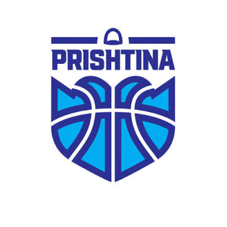
ardhshëm të klubit”, thuhet në njoftimin zyrtar të KB
Vëllaznimit.
Për Vëllaznimin. Për Gjakovën.
D.L