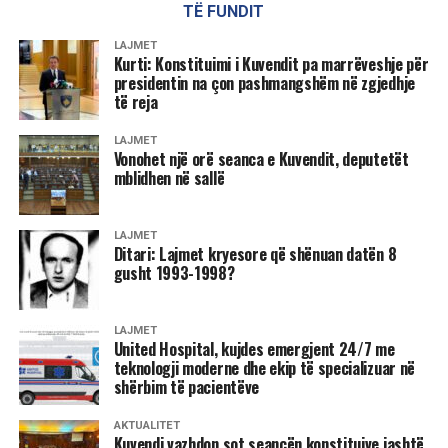
TË FUNDIT
LAJMET
Kurti: Konstituimi i Kuvendit pa marrëveshje për
presidentin na çon pashmangshëm në zgjedhje
të reja
LAJMET
Vonohet një orë seanca e Kuvendit, deputetët
mblidhen në sallë
LAJMET
Ditari: Lajmet kryesore që shënuan datën 8
gusht 1993-1998?
LAJMET
United Hospital, kujdes emergjent 24/7 me
teknologji moderne dhe ekip të specializuar në
shërbim të pacientëve
AKTUALITET
Kuvendi vazhdon sot seancën konstituive jashtë