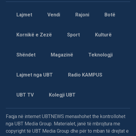
Lajmet
Vendi
Rajoni
Botë
Kornikë e Zezë
Sport
Kulturë
Shëndet
Magazinë
Teknologji
Lajmet nga UBT
Radio KAMPUS
UBT TV
Kolegji UBT
Faqja në internet UBTNEWS menaxhohet the kontrollohet
nga UBT Media Group. Materialet, janë të mbrojtura me
copyright të UBT Media Group dhe për to mban të drejtat e