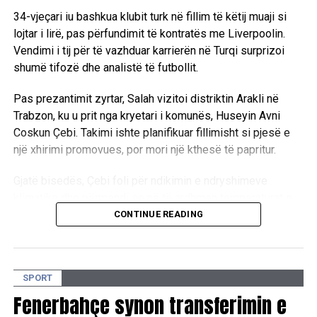
34-vjeçari iu bashkua klubit turk në fillim të këtij muaji si
lojtar i lirë, pas përfundimit të kontratës me Liverpoolin.
Vendimi i tij për të vazhduar karrierën në Turqi surprizoi
shumë tifozë dhe analistë të futbollit.
Pas prezantimit zyrtar, Salah vizitoi distriktin Arakli në
Trabzon, ku u prit nga kryetari i komunës, Huseyin Avni
Coskun Çebi. Takimi ishte planifikuar fillimisht si pjesë e
një xhirimi promovues, por mori një kthesë të papritur.
Gjatë bisedës, Çebi foli për ndikimin e ndryshimeve
klimatike dhe përmendi se në të ardhmen temperaturat e
larta mund ta bëjnë jetën më të vështirë në Egjipt,
CONTINUE READING
vendlindjen e futbollistit.
“Ngrohja globale po kërcënon botën. Në të ardhmen do të
SPORT
bëhet e vështirë të jetohet në Egjipt gjatë verës. Distrikti
ynë do të jetë shumë i banueshëm dhe ndër vendet më
Fenerbahçe synon transferimin e
pak të prekura nga ngrohja globale”, tha ai.