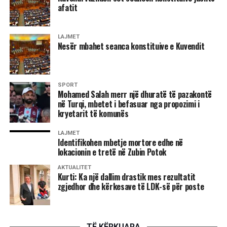
afatit
LAJMET
Nesër mbahet seanca konstituive e Kuvendit
SPORT
Mohamed Salah merr një dhuratë të pazakontë
në Turqi, mbetet i befasuar nga propozimi i
kryetarit të komunës
LAJMET
Identifikohen mbetje mortore edhe në
lokacionin e tretë në Zubin Potok
AKTUALITET
Kurti: Ka një dallim drastik mes rezultatit
zgjedhor dhe kërkesave të LDK-së për poste
TË KËRKUARA