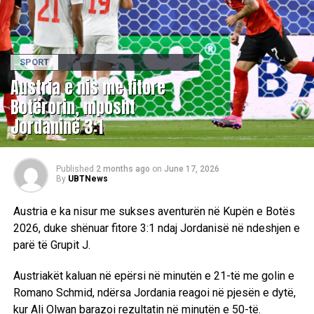
SPORT
Austria e nis me fitore
Botërorin, mposht
Jordaninë 3:1
Published
2 months ago
on
June 17, 2026
By
UBTNews
Austria e ka nisur me sukses aventurën në Kupën e Botës
2026, duke shënuar fitore 3:1 ndaj Jordanisë në ndeshjen e
parë të Grupit J.
Austriakët kaluan në epërsi në minutën e 21-të me golin e
Romano Schmid, ndërsa Jordania reagoi në pjesën e dytë,
kur Ali Olwan barazoi rezultatin në minutën e 50-të.