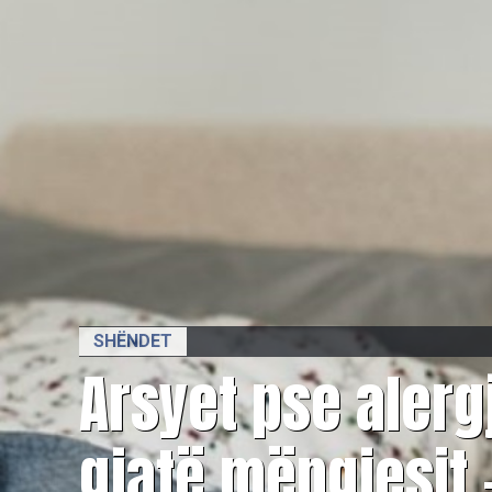
SHËNDET
Arsyet pse aler
gjatë mëngjesit – 