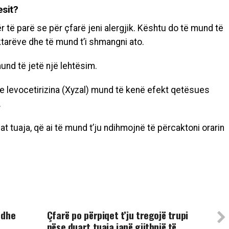
esit?
r të parë se për çfarë jeni alergjik. Kështu do të mund të
aktarëve dhe të mund t’i shmangni ato.
und të jetë një lehtësim.
dhe levocetirizina (Xyzal) mund të kenë efekt qetësues
.
 tuaja, që ai të mund t’ju ndihmojnë të përcaktoni orarin
UP NEXT
 dhe
Çfarë po përpiqet t’ju tregojë trupi
nëse duart tuaja janë gjithnjë të