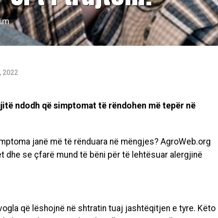
sim
, 2022
gjitë ndodh që simptomat të rëndohen më tepër në
 simptoma janë më të rënduara në mëngjes? AgroWeb.org
 dhe se çfarë mund të bëni për të lehtësuar alergjinë
ogla që lëshojnë në shtratin tuaj jashtëqitjen e tyre. Këto