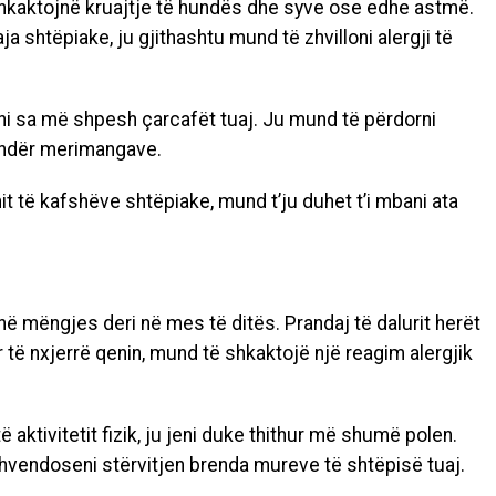
hkaktojnë kruajtje të hundës dhe syve ose edhe astmë.
ja shtëpiake, ju gjithashtu mund të zhvilloni alergji të
oni sa më shpesh çarcafët tuaj. Ju mund të përdorni
undër merimangave.
hit të kafshëve shtëpiake, mund t’ju duhet t’i mbani ata
 në mëngjes deri në mes të ditës. Prandaj të dalurit herët
të nxjerrë qenin, mund të shkaktojë një reagim alergjik
ë aktivitetit fizik, ju jeni duke thithur më shumë polen.
zhvendoseni stërvitjen brenda mureve të shtëpisë tuaj.