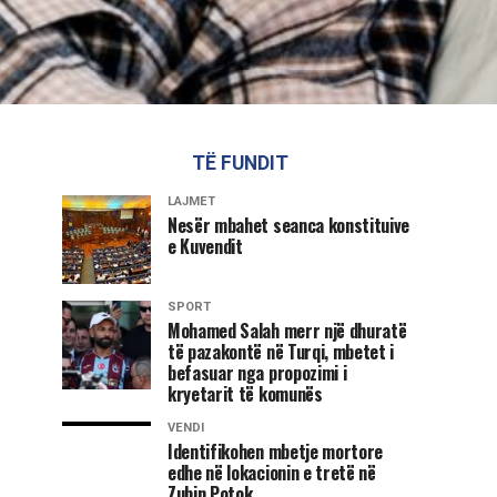
TË FUNDIT
LAJMET
Nesër mbahet seanca konstituive
e Kuvendit
SPORT
Mohamed Salah merr një dhuratë
të pazakontë në Turqi, mbetet i
befasuar nga propozimi i
kryetarit të komunës
VENDI
Identifikohen mbetje mortore
edhe në lokacionin e tretë në
Zubin Potok