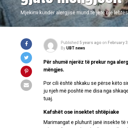
Mjekimi kundër alergjisë mund të jetë një lehtë
Published
5 years ago
on
February 3
By
UBT news
Për shumë njerëz të prekur nga aler
mëngjes.
Por cili është shkaku se përse këto
ju njeh më poshtë me disa nga shkaqet
tuaj.
Kafshët ose insektet shtëpiake
Marimangat e pluhurit janë insekte të v