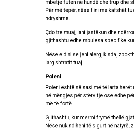
mbetje futen në hundë dhe trup dhe s
Për më tepër, nëse flini me kafshët tua
ndryshme.
Çdo tre muaj, lani jastëkun dhe ndërr
gjithashtu edhe mbulesa specifike k
Nëse e dini se jeni alergjik ndaj zbokt
larg shtratit tuaj.
Poleni
Poleni është në sasi më të larta herët
në mëngjes për stërvitje ose edhe për 
më të fortë.
Gjithashtu, kur merrni frymë thellë gjat
Nëse nuk ndiheni të sigurt në natyrë, 