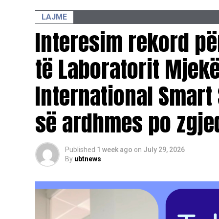
LAJME
Interesim rekord pë
të Laboratorit Mjek
International Smart 
së ardhmes po zgje
Published
1 week ago
on
July 29, 2026
By
ubtnews