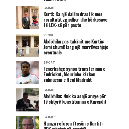
LAJMET
Kurti: Ka një dallim drastik mes
rezultatit zgjedhor dhe kërkesave
të LDK-së për poste
VENDI
Abdixhiku pas takimit me Kurtin:
Jemi shumë larg një marrëveshjeje
eventuale
SPORT
Fenerbahçe synon transferimin e
Endrickut, Mourinho kërkon
sulmuesin e Real Madridit
LAJMET
Abdixhiku: Nuk ka asnjë arsye për
të shtyrë konstituimin e Kuvendit
LAJMET
Hamza refuzon ftesën e Kurtit:
PDK mbetet në opozitë