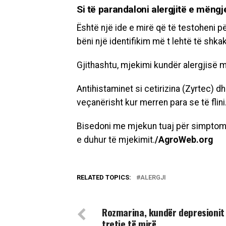
Si të parandaloni alergjitë e mëngj
Është një ide e mirë që të testoheni pë
bëni një identifikim më t lehtë të shk
Gjithashtu, mjekimi kundër alergjisë m
Antihistaminet si cetirizina (Zyrtec) 
veçanërisht kur merren para se të flini
Bisedoni me mjekun tuaj për simptomat
e duhur të mjekimit.
/AgroWeb.org
RELATED TOPICS:
ALERGJI
DON'T MISS
Rozmarina, kundër depresionit
tretje të mirë