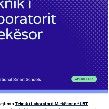
drejtimin
Teknik i Laboratorit Mjekësor në UBT