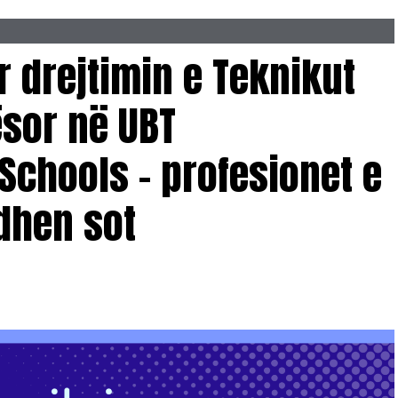
r drejtimin e Teknikut
ësor në UBT
Schools – profesionet e
dhen sot