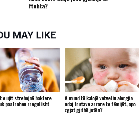
ftohta?
OU MAY LIKE
t e ujit strehojnë baktere
A mund të kalojë vetvetiu alergjia
uk pastrohen rregullisht
ndaj frutave arrore te fëmijët, apo
zgjat gjithë jetën?