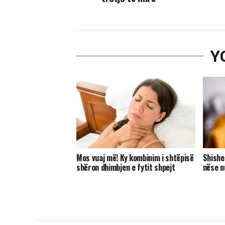
Y
Mos vuaj më! Ky kombinim i shtëpisë
Shishe
shëron dhimbjen e fytit shpejt
nëse n