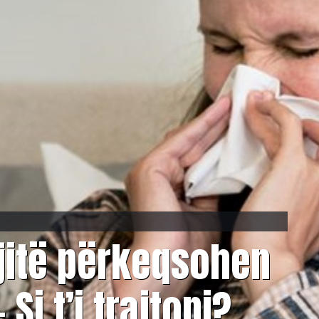
gjitë përkeqsohen
Si t’i trajtoni?