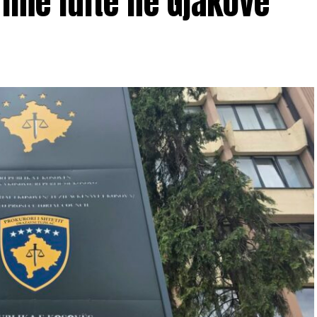
ime lufte në Gjakovë