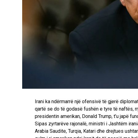
Irani ka ndërmarrë një ofensivë të gjerë diplomat
qartë se do të godasë fushën e tyre të naftës, rr
presidentin amerikan, Donald Trump, t’u japë fun
Sipas zyrtarëve rajonalë, ministri i Jashtëm ira
Arabia Saudite, Turqia, Katari dhe drejtues ushta