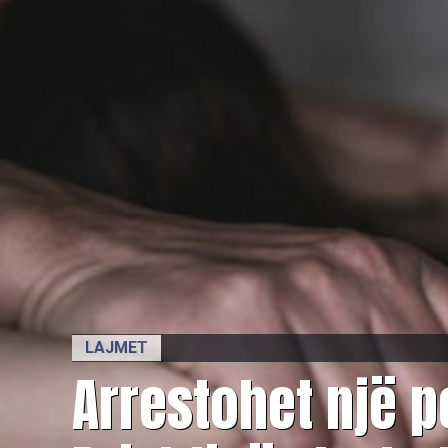
LAJMET
Arrestohet një 