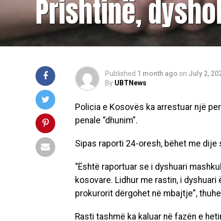
Prishtinë, dysh
Published
1 month ago
on
July 2, 20
By
UBTNews
Policia e Kosovës ka arrestuar një pe
penale “dhunim”.
Sipas raporti 24-oresh, bëhet me dije 
“Është raportuar se i dyshuari mashkul
kosovare. Lidhur me rastin, i dyshuari 
prokurorit dërgohet në mbajtje”, thuhet
Rasti tashmë ka kaluar në fazën e he