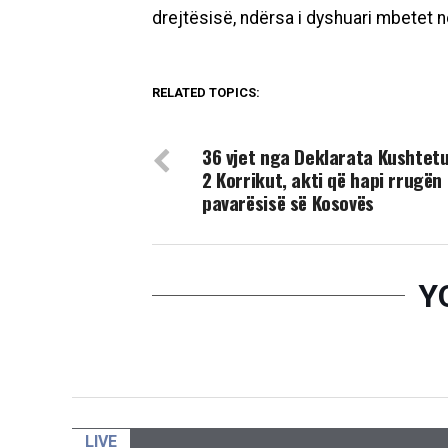
drejtësisë, ndërsa i dyshuari mbetet në
RELATED TOPICS:
DON'T MISS
36 vjet nga Deklarata Kushtet
2 Korrikut, akti që hapi rrugën 
pavarësisë së Kosovës
Y
LIVE