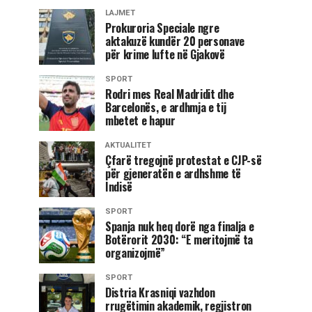
LAJMET
Prokuroria Speciale ngre
aktakuzë kundër 20 personave
për krime lufte në Gjakovë
SPORT
Rodri mes Real Madridit dhe
Barcelonës, e ardhmja e tij
mbetet e hapur
AKTUALITET
Çfarë tregojnë protestat e CJP-së
për gjeneratën e ardhshme të
Indisë
SPORT
Spanja nuk heq dorë nga finalja e
Botërorit 2030: “E meritojmë ta
organizojmë”
SPORT
Distria Krasniqi vazhdon
rrugëtimin akademik, regjistron