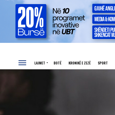
LAJMET
BOTË
KRONIKË E ZEZË
SPORT