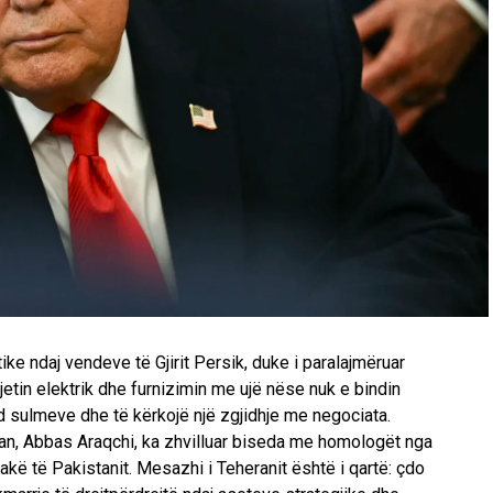
ike ndaj vendeve të Gjirit Persik, duke i paralajmëruar
jetin elektrik dhe furnizimin me ujë nëse nuk e bindin
d sulmeve dhe të kërkojë një zgjidhje me negociata.
nian, Abbas Araqchi, ka zhvilluar biseda me homologët nga
rakë të Pakistanit. Mesazhi i Teheranit është i qartë: çdo