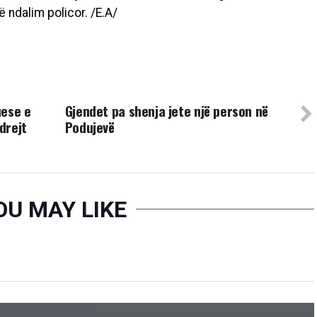
 ndalim policor. /E.A/
UP NEXT
uese e
Gjendet pa shenja jete një person në
drejt
Podujevë
OU MAY LIKE