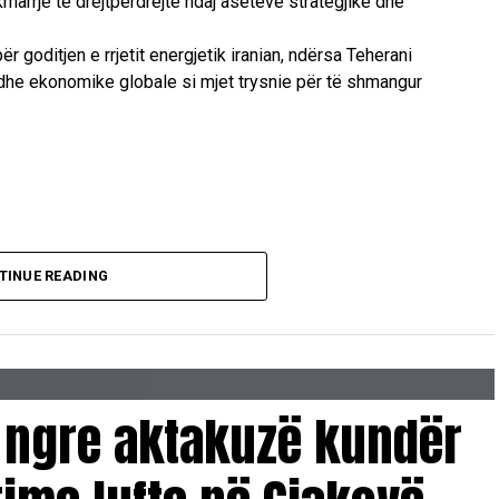
kmarrje të drejtpërdrejtë ndaj aseteve strategjike dhe
 goditjen e rrjetit energjetik iranian, ndërsa Teherani
madhe ekonomike globale si mjet trysnie për të shmangur
TINUE READING
 ngre aktakuzë kundër