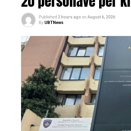
20 personave për kr
Published
2 hours ago
on
August 6, 2026
By
UBTNews