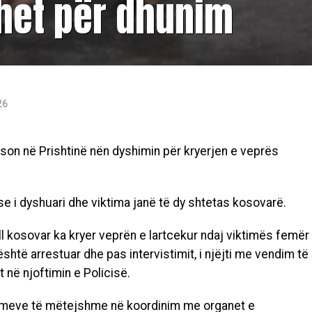
ohet për dhunim
26
rson në Prishtinë nën dyshimin për kryerjen e veprës
se i dyshuari dhe viktima janë të dy shtetas kosovarë.
l kosovar ka kryer veprën e lartcekur ndaj viktimës femër
është arrestuar dhe pas intervistimit, i njëjti me vendim të
 në njoftimin e Policisë.
timeve të mëtejshme në koordinim me organet e