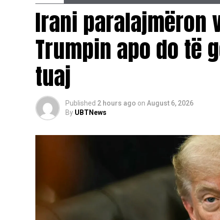
Irani paralajmëron v
Trumpin apo do të g
tuaj
Published
2 hours ago
on
August 6, 2026
By
UBTNews