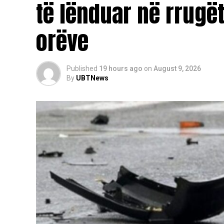
të lënduar në rrugë
rrethoi dhe bastisi shtëpinë e Isa Mirenës d
këtë fshat.
orëve
Gjatë bastisjes, policët kërkuan djalin e Isa
Pas bastisjes dhe arrestimeve që bëri pardj
Published
19 hours ago
on
August 9, 2026
Shtitaricë të Vushtrrisë, dje u liruan vëlle
By
UBTNews
Selmanin, djalin e Hasimit dhe Fatmirin, dj
i Kryesisë së LDK-së, Dega në Vushtrri dhe i
mbajnë në paraburgim dhe sipas deklaratës 
në burgun e Mitrovicës.
Merret vesh se të se të liruarit që u mbajtë
7.30 deri në orën 22, u rrahën fizikisht gjat
e këtyre personave, policia përdori akuzën 
kanë fshehur armët.
Gjatë kohës sa qëndruan të lidhur në stacion