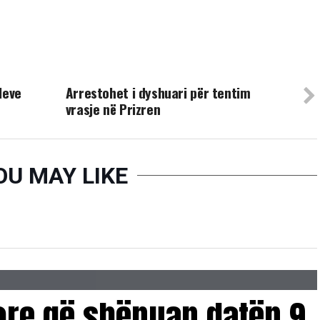
UP NEXT
leve
Arrestohet i dyshuari për tentim
vrasje në Prizren
OU MAY LIKE
sore që shënuan datën 9