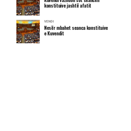
konstituive jashtë afatit
VENDI
Nesër mbahet seanca konstituive
e Kuvendit