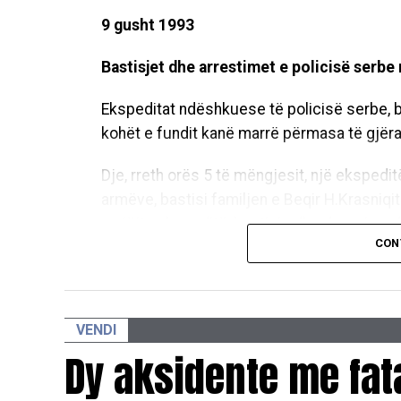
9 gusht 1993
Bastisjet dhe arrestimet e policisë serbe
Ekspeditat ndëshkuese të policisë serbe, 
kohët e fundit kanë marrë përmasa të gjëra
Dje, rreth orës 5 të mëngjesit, një ekspedit
armëve, bastisi familjen e Beqir H.Krasniqi
e njëjta ekspeditë, bastisi edhe dyqanin e dj
CON
tetëmbëdhjetë vjeçar.
Ndërsa pardje rreth orës 13 në Prizren, po
Sylejman Sylejmanin (53). Shkaku i arrestimi
VENDI
Dy aksidente me fat
Parmbrëmë, në fshatin Hade të Obiliqit, një
të armëve, gjatë tërë natës bëri lëvizje në 