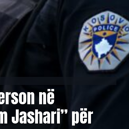
person në
m Jashari” për