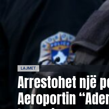
LAJMET
Arrestohet një 
Aeroportin “Ade