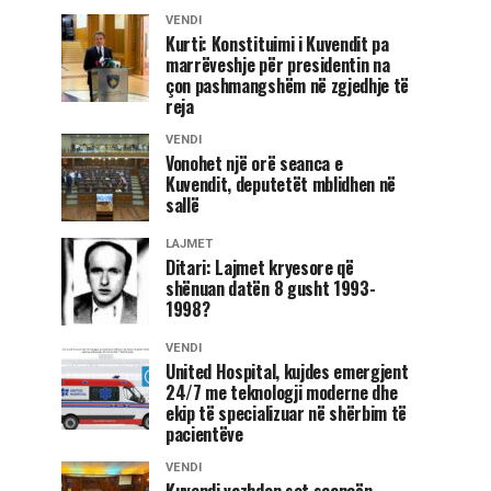
VENDI
Kurti: Konstituimi i Kuvendit pa
marrëveshje për presidentin na
çon pashmangshëm në zgjedhje të
reja
VENDI
Vonohet një orë seanca e
Kuvendit, deputetët mblidhen në
sallë
LAJMET
Ditari: Lajmet kryesore që
shënuan datën 8 gusht 1993-
1998?
VENDI
United Hospital, kujdes emergjent
24/7 me teknologji moderne dhe
ekip të specializuar në shërbim të
pacientëve
VENDI
Kuvendi vazhdon sot seancën