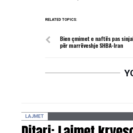
RELATED TOPICS:
DON'T MISS
Bien çmimet e naftës pas sinja
për marrëveshje SHBA-Iran
Y
LAJMET
Ditari: Lajmet krye