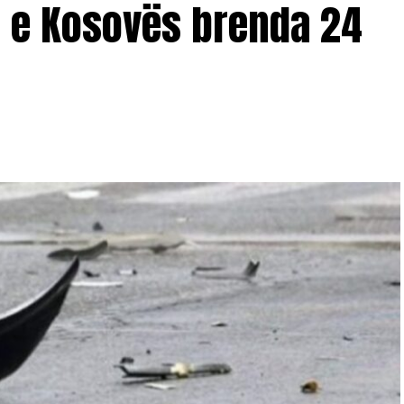
t e Kosovës brenda 24
he njëkohësisht bllokoi të gjitha hurje-daljet në
 Mirenës, Fadilin.
e policia serbe në familjen Pllana në fshatin
zërit Besim, Rexhep, Hasim dhe Selim Pllana, si dhe
alin e Rexhep Pllanës, ndërsa Ramadan Pllanën, anëtar
sh- i burgosur politik i ndërgjegjës vazhdojnë ta
që dhanë vëllezërit e tij, Ramadani është dërguar
n pardje në stacionin u policisë në Vushtrri nga ora
ë tërë kohës sa qëndruan aty. Si pretekst për rrahjen
se gjoja ata kanë ndërtuar një strehimore në të cilën
in e policisë në Vushtrri personat në fjalë, policët