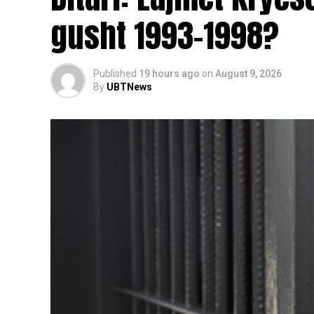
gusht 1993-1998?
Published
19 hours ago
on
August 9, 2026
By
UBTNews