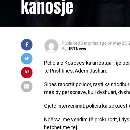
kanosje
Published
3 months ago
on
May 25, 
By
UBTNews
Policia e Kosovës ka arrestuar një p
të Prishtinës, Adem Jashari.
Sipas raportit policor, rasti ka ndodh
mes dy personave, ku i dyshuari, dysho
Gjatë intervenimit, policia ka sekuestr
Ndërsa, me vendim të prokurorit, i dysh
hetohet më tej.