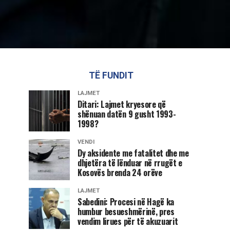
TË FUNDIT
LAJMET
Ditari: Lajmet kryesore që
shënuan datën 9 gusht 1993-
1998?
VENDI
Dy aksidente me fatalitet dhe me
dhjetëra të lënduar në rrugët e
Kosovës brenda 24 orëve
LAJMET
Sabedini: Procesi në Hagë ka
humbur besueshmërinë, pres
vendim lirues për të akuzuarit