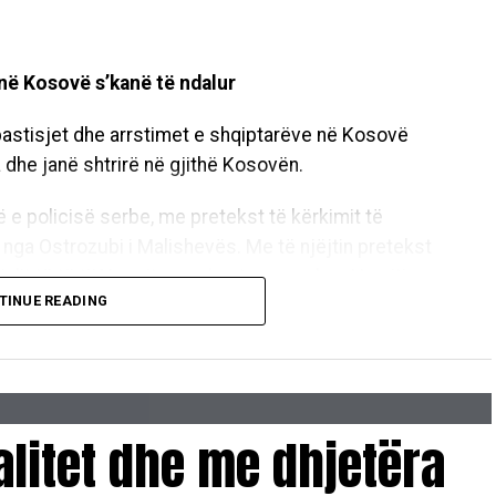
 në Kosovë s’kanë të ndalur
bastisjet dhe arrstimet e shqiptarëve në Kosovë
 dhe janë shtrirë në gjithë Kosovën.
ë e policisë serbe, me pretekst të kërkimit të
t nga Ostrozubi i Malishevës. Me të njëjtin pretekst
alit të të tij Ymerit, me ç’rast u provokua Hamiti
TINUE READING
licët serbë arrestuan myezinin e xhamisë “Çoroga”,
t të këtij predikuesi të fesë nuk dihet.
alitet dhe me dhjetëra
 ekspeditë e policisë serbe, me pretekst të kërkimit
këtë fshat, ndërsa pikërisht në orën 5 të mëngjesit,