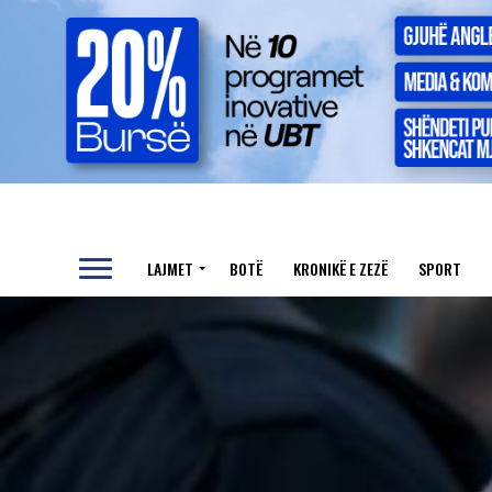
LAJMET
BOTË
KRONIKË E ZEZË
SPORT