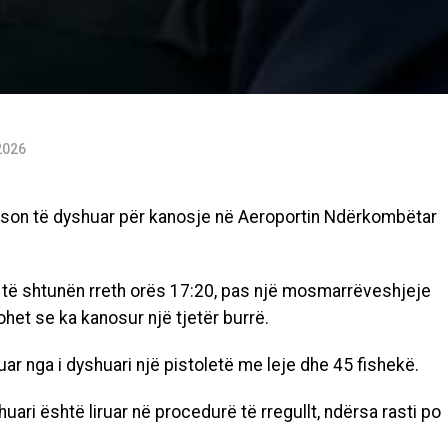
2026
erson të dyshuar për kanosje në Aeroportin Ndërkombëtar
ur të shtunën rreth orës 17:20, pas një mosmarrëveshjeje
het se ka kanosur një tjetër burrë.
uar nga i dyshuari një pistoletë me leje dhe 45 fishekë.
uari është liruar në procedurë të rregullt, ndërsa rasti po