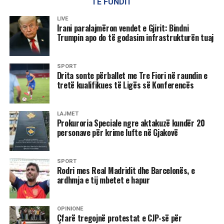
paralajmërim. Kështu, malware ishte tashmë në telefon, pa
TË FUNDIT
pëlqimin aktiv të përdoruesit. Gjithçka që nevojitej nga
LIVE
sulmuesit ishte numri i telefonit i viktimës.
Irani paralajmëron vendet e Gjirit: Bindni
Trumpin apo do të godasim infrastrukturën tuaj
Skedari duhej të hapej për të shkaktuar dëmin, por sipas
ekspertëve, sulmuesit përdorën edhe truke psikologjike –
SPORT
si thirrje ose mesazhe që të bindnin përdoruesin ta hapte
Drita sonte përballet me Tre Fiori në raundin e
skedarin.
tretë kualifikues të Ligës së Konferencës
Update-i nuk mjafton gjithmonë Kompania Meta publikoi
LAJMET
një përditësim për të mbyllur dobësinë. Google e vlerësoi
Prokuroria Speciale ngre aktakuzë kundër 20
fillimisht këtë patch si të paplotë. Tani ekziston një fix i
personave për krime lufte në Gjakovë
plotë.
Megjithatë, ekspertët këshillojnë që të mos mbështeteni
SPORT
Rodri mes Real Madridit dhe Barcelonës, e
vetëm te përditësimet, por të merrni vetë masa mbrojtëse.
ardhmja e tij mbetet e hapur
Këto masa duhet të merrni tani: Çaktivizoni shkarkimet
automatike Hapni WhatsApp Shkoni te “Cilësimet” Zgjidhni
OPINIONE
“Ruajtja dhe të dhënat” Tek “Shkarkimi automatik i
Çfarë tregojnë protestat e CJP-së për
mediave” hiqni të gjitha shenjat tek të gjitha llojet e