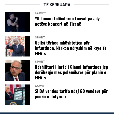
TË KËRKUARA
LAJMET
Yll Limani falënderon fansat pas dy
netëve koncert në Tiranë
SPORT
Uellsi tërheq mbështetjen për
Infantinon, kërkon ndryshim në krye të
FIFA-s
SPORT
Këshilltari i lartë i Gianni Infantinos jep
dorëheqje mes polemikave për planin e
FIFA-s
LAJMET
SHBA vendos tarifa ndaj 60 vendeve për
punën e detyruar