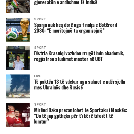
gjeneratën e ardhshme të Indisë
skedarëve Në iOS: tek të gjitha mediat vendosni “Kurrë”
Shënim: Fotot dhe videot nuk do ruhen më automatikisht
SPORT
edhe në biseda individuale.
Spanja nuk heq dorë nga finalja e Botërorit
2030: “E meritojmë ta organizojmë”
Parandaloni ruajtjen në galeri Hapni cilësimet e WhatsApp
Shkoni te “Bisedat” Çaktivizoni “Shfaqjen e mediave” Në
iOS: çaktivizoni “Ruaj në Foto” Shënim: Mediat do të
SPORT
Distria Krasniqi vazhdon rrugëtimin akademik,
shkarkohen ende, por nuk do ruhen ose shpërndahen
regjistron studimet master në UBT
automatikisht. Kufizoni ftesat për grupe Në cilësime
shkoni te “Privatësia” Zgjidhni “Grupet” Në vend të “Të
gjithë”, vendosni “Kontakte të mia” ose “Kontakte të mia
LIVE
Të paktën 13 të vdekur nga sulmet e ndërsjella
përveç …” Përjashtoni kontaktet e panjohura ose të
mes Ukrainës dhe Rusisë
dyshimta /Bild/
SPORT
Mirlind Daku prezantohet te Spartaku i Moskës:
“Do të jap gjithçka për t’i bërë tifozët të
lumtur”