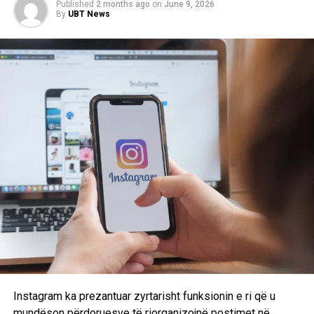
Published
2 months ago
on
June 9, 2026
By
UBT News
Instagram ka prezantuar zyrtarisht funksionin e ri që u
mundëson përdoruesve të riorganizojnë postimet në