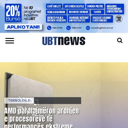
TEKNOLOGJI
AMD paralajmëron ardhjen
e procesorëve të
performancës ekstreme