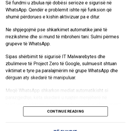
Së fundmi u zbulua një dobësi serioze e sigurisë në
qëllime ushtarake, duke e konsideruar këtë një problem
WhatsApp. Qendër e problemit ishte një funksion që
serioz.
shumë përdorues e kishin aktivizuar pa e ditur.
Ky lajm tregon tensionin dhe sfidat që lidhen me
Ne shpjegojmë pse shkarkimet automatike janë të
përdorimin e inteligjencës artificiale në operacionet
rrezikshme dhe si mund të mbroheni tani. Sulmi përmes
ushtarake dhe kontrollin e saj nga qeveritë dhe kompanitë
grupeve të WhatsApp.
private. /BBC/
Sipas shërbimit të sigurisë IT Malwarebytes dhe
zbulimeve të Project Zero të Google, sulmuesit shtuan
viktimat e tyre pa paralajmërim në grupe WhatsApp dhe
dërguan aty skedarë të manipuluar.
Meqë WhatsApp shkarkon mediat automatikisht si
parazgjedhje, këta skedarë u ruajtën menjëherë në
telefonat e viktimave. Veçanërisht të prekur ishin pajisjet
Android, raporton gazeta gjermane Bild
CONTINUE READING
Problem i madh: Nuk shfaqej asnjë pyetje sigurie ose