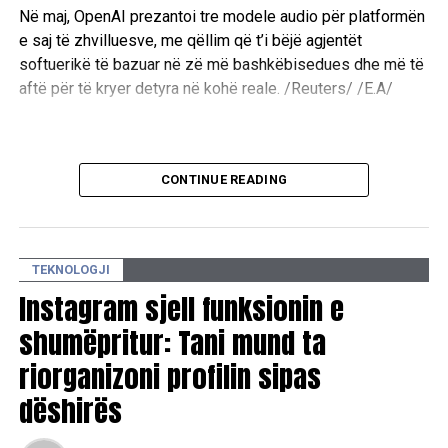
Në maj, OpenAI prezantoi tre modele audio për platformën
e saj të zhvilluesve, me qëllim që t’i bëjë agjentët
softuerikë të bazuar në zë më bashkëbisedues dhe më të
aftë për të kryer detyra në kohë reale. /Reuters/ /E.A/
CONTINUE READING
TEKNOLOGJI
Instagram sjell funksionin e
shumëpritur: Tani mund ta
riorganizoni profilin sipas
dëshirës