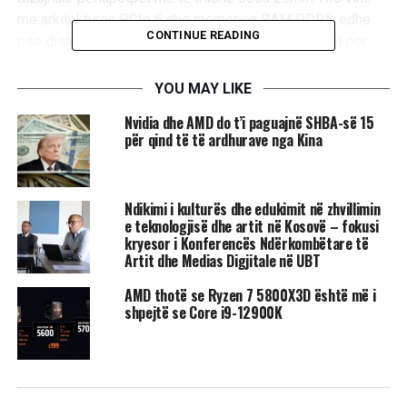
me arkitekturën PCIe 5 dhe memorien RAM DDR5, edhe
CONTINUE READING
pse disa modele mund të punojnë me më efikasitet por
me më pak performancë në rastin e RAM-it LPDDR5.
YOU MAY LIKE
Së bashku me linjën Dragon, AMD do të lançojë seritë
Nvidia dhe AMD do t’i paguajnë SHBA-së 15
“Phoenix” Ryzen 7000 Zen 4. Këta procesorë shkojnë për
për qind të të ardhurave nga Kina
laptopët e hollë nën 20mm dhe TDP prej 35-45 vat.
Edhe këta procesorë kanë arkitekturën PCIe 5, por vinë
Ndikimi i kulturës dhe edukimit në zhvillimin
vetëm me RAM LPDDR5.
e teknologjisë dhe artit në Kosovë – fokusi
kryesor i Konferencës Ndërkombëtare të
Ryzen 7000 do të debutojë fillimisht në desktop këtë vit
Artit dhe Medias Digjitale në UBT
me seritë Raphael për të zëvendësuar linjën Ryzen 5000.
Do të jenë procesorët e parë Zen 4 me platformën AM5
AMD thotë se Ryzen 7 5800X3D është më i
shpejtë se Core i9-12900K
dhe arkitekturën TSMC 5-nanometër.
AMD nuk ka zbuluar detajet e linjës Dragon dhe Phoenix,
por pritet të debutojnë në 2023.