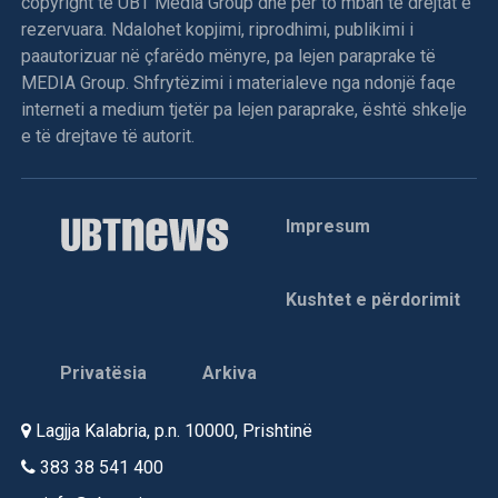
copyright të UBT Media Group dhe për to mban të drejtat e
rezervuara. Ndalohet kopjimi, riprodhimi, publikimi i
paautorizuar në çfarëdo mënyre, pa lejen paraprake të
MEDIA Group. Shfrytëzimi i materialeve nga ndonjë faqe
interneti a medium tjetër pa lejen paraprake, është shkelje
e të drejtave të autorit.
Impresum
Kushtet e përdorimit
Privatësia
Arkiva
Lagjja Kalabria, p.n. 10000, Prishtinë
383 38 541 400