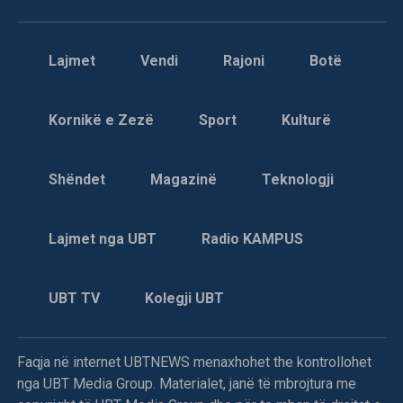
Lajmet
Vendi
Rajoni
Botë
Kornikë e Zezë
Sport
Kulturë
Shëndet
Magazinë
Teknologji
Lajmet nga UBT
Radio KAMPUS
UBT TV
Kolegji UBT
Faqja në internet UBTNEWS menaxhohet the kontrollohet
nga UBT Media Group. Materialet, janë të mbrojtura me