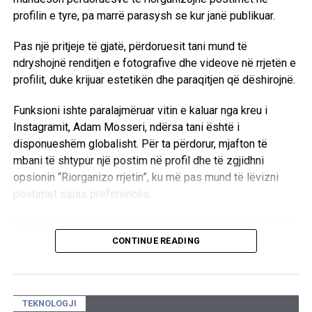
profilin e tyre, pa marrë parasysh se kur janë publikuar.
Pas një pritjeje të gjatë, përdoruesit tani mund të
ndryshojnë renditjen e fotografive dhe videove në rrjetën e
profilit, duke krijuar estetikën dhe paraqitjen që dëshirojnë.
Funksioni ishte paralajmëruar vitin e kaluar nga kreu i
Instagramit, Adam Mosseri, ndërsa tani është i
disponueshëm globalisht. Për ta përdorur, mjafton të
mbani të shtypur një postim në profil dhe të zgjidhni
opsionin “Riorganizo rrjetin”, ku më pas mund të lëvizni
postimet sipas preferencës.
Meta ka bërë të ditur se kjo ka qenë një nga veçoritë më të
kërkuara nga përdoruesit e Instagramit, duke shtuar se
CONTINUE READING
është punuar gjatë për ta sjellë funksionin në mënyrën më
të mirë të mundshme.
TEKNOLOGJI
Megjithatë, postimet e fiksuara (pinned posts) do të