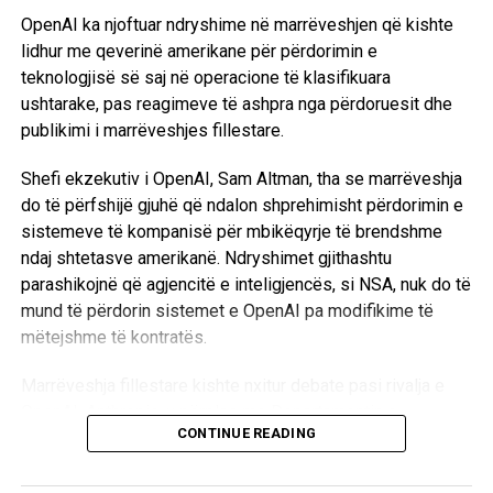
OpenAI ka njoftuar ndryshime në marrëveshjen që kishte
lidhur me qeverinë amerikane për përdorimin e
teknologjisë së saj në operacione të klasifikuara
ushtarake, pas reagimeve të ashpra nga përdoruesit dhe
publikimi i marrëveshjes fillestare.
Shefi ekzekutiv i OpenAI,
Sam Altman
, tha se marrëveshja
do të përfshijë gjuhë që ndalon shprehimisht përdorimin e
sistemeve të kompanisë për mbikëqyrje të brendshme
ndaj shtetasve amerikanë. Ndryshimet gjithashtu
parashikojnë që agjencitë e inteligjencës, si
NSA
, nuk do të
mund të përdorin sistemet e OpenAI pa modifikime të
mëtejshme të kontratës.
Marrëveshja fillestare kishte nxitur debate pasi rivalja e
OpenAI,
Anthropic
, u përplas me Departamentin e
CONTINUE READING
Mbrojtjes për përdorimin e modelit të saj Claude për
mbikëqyrje masive dhe armë autonome. OpenAI pranoi se
nxituan me njoftimin e së premtes, duke e cilësuar atë