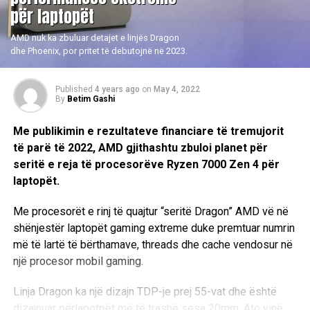
për laptopët
AMD nuk ka zbuluar detajet e linjës Dragon
dhe Phoenix, por pritet të debutojnë në 2023.
Published
4 years ago
on
May 4, 2022
By
Betim Gashi
Me publikimin e rezultateve financiare të tremujorit
të parë të 2022, AMD gjithashtu zbuloi planet për
seritë e reja të procesorëve Ryzen 7000 Zen 4 për
laptopët.
Me procesorët e rinj të quajtur “seritë Dragon” AMD vë në
shënjestër laptopët gaming extreme duke premtuar numrin
më të lartë të bërthamave, threads dhe cache vendosur në
një procesor mobil gaming.
Linja Dragon ka një dizajn TDP-je prej 55-vat dhe është
dizajnuar përlapotpët më të trashë sesa 20mm. Ato vinë