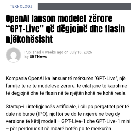
Sa i takon financave, AMD theu pritshmëritë duke gjeneruar
TEKNOLOGJI
5.89 miliardë dollarë, një rritje me 71% në shitje nga viti në
OpenAI lanson modelet zërore
vit./PCWorldAlbanian
“GPT-Live” që dëgjojnë dhe flasin
njëkohësisht
RELATED TOPICS:
AMD
PHOENIX
UP NEXT
Published
4 weeks ago
on
July 10, 2026
Koreja Veriore lanson raketë të re, vjen reagimi nga
By
UBTNews
fqinji i saj
DON'T MISS
Kompania OpenAI ka lansuar të mërkurën “GPT-Live”, një
Hong Kong: Studenti dënohet me pesë vjet për mesazhet
e tij në Telegram
familje të re të modeleve zërore, të cilat janë të kapshme
të dëgjojnë dhe të flasin në të njëjtën kohë në kohë reale.
Startup-i i inteligjencës artificiale, i cili po përgatitet për të
dalë në bursë (IPO), njoftoi se do të nxjerrë në treg dy
versione të këtij modeli – GPT-Live-1 dhe GPT-Live-1 mini
– për përdoruesit në mbarë botën po të mërkurën.