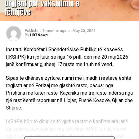
urgjent për vaksinimin e
fëmijëve
Published
3 months ago
on
May 20, 2026
By
UBTNews
Instituti Kombëtar i Shëndetësisë Publike të Kosovës
(IKShPK) ka njoftuar se nga 16 prilli deri më 20 maj 2026
janë konfirmuar gjithsej 17 raste me fruth në vend.
Sipas të dhënave zyrtare, numri më i madh i rasteve është
regjistruar në Ferizaj me gjashtë raste, pasuar nga
Prishtina me katër raste, Kaçaniku me tre raste, ndërsa nga
një rast është raportuar në Lipjan, Fushë Kosovë, Gjilan dhe
Shtime.
IKShPK bëri të ditur se të gjitha rastet e konfirmuara janë
persona të pavaksinuar me vaksinën MMR, e cila mbron
nga fruthi, shytat dhe rubella. Po ashtu, të prekurit kanë