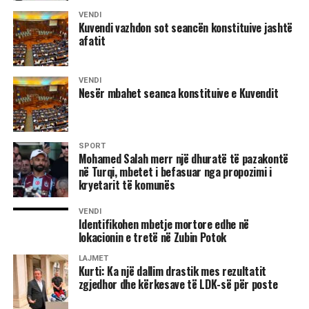
rrethuar e të kërcënuar nga zjarri i shkaktuar qëllimshëm
VENDI
Kuvendi vazhdon sot seancën konstituive jashtë
brenda në shtëpi, vlerësoi dr. Gjergji.
afatit
VENDI
Nesër mbahet seanca konstituive e Kuvendit
8 gusht 1995
SPORT
Dhuna e përditshme në Kosovë
Mohamed Salah merr një dhuratë të pazakontë
në Turqi, mbetet i befasuar nga propozimi i
Hani i Elezit: –
Më 4 gusht, në orët e pasditës, policia
kryetarit të komunës
serbe thirri për herë të tretë, Hakik Qajanin me pretekst të
VENDI
armës.
Identifikohen mbetje mortore edhe në
lokacionin e tretë në Zubin Potok
Njoftohet se në polici gati për çdo ditë thirret edhe babai i
LAJMET
tij, Mejdiu.
Kurti: Ka një dallim drastik mes rezultatit
zgjedhor dhe kërkesave të LDK-së për poste
Po këtë ditë, me të njëjtin pretekst, në pyetje u mor edhe
Ramadan Thaçi.