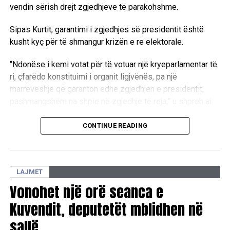
vendin sërish drejt zgjedhjeve të parakohshme.
Rama vizitë zyrtare në Korenë e Jugut
Sipas Kurtit, garantimi i zgjedhjes së presidentit është
kusht kyç për të shmangur krizën e re elektorale.
“Ndonëse i kemi votat për të votuar një kryeparlamentar të
ri, çfarëdo konstituimi i organit ligjvënës, pa një
marrëveshje që garanton edhe zgjedhjen e presidentit,
pashmangshëm na shpie në zgjedhje të reja,” u shpreh ai.
Kreu i LVV-së ritheksoi nevojën për dialog të drejtpërdrejtë
CONTINUE READING
me krerët e partive të tjera parlamentare për të arritur një
paketë të plotë marrëveshjeje për të gjitha institucionet
kryesore të vendit.
LAJMET
“Andaj insistimi ynë i drejtë është që të ulemi, të
bisedojmë, të merremi dhe vetëm nga lartësia e një
Vonohet një orë seanca e
marrëveshjeje politike dhe nga gjerësia e një marrëveshje
Kuvendit, deputetët mblidhen në
mes meje dhe liderët e partive të tjera parlamentare, të
sallë
konstituojmë Kuvendin, Qeverinë dhe ta zgjedhim