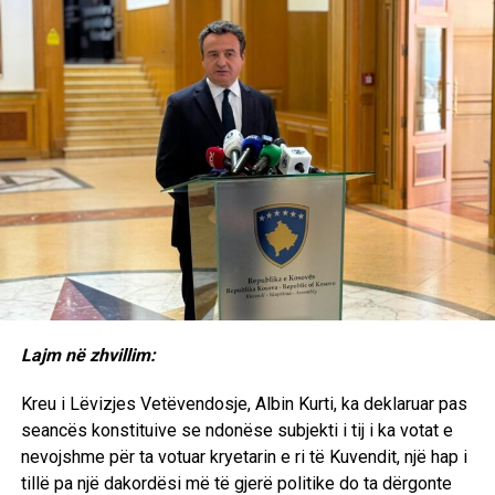
fëmijëve të pavaksinuar, kontaktimin e prindërve dhe
organizimin e ekipeve mobile për vaksinim, veçanërisht në
zonat me mbulueshmëri më të ulët.
Instituti rikujtoi se vaksinimi mbetet mënyra më efektive
dhe më e sigurt për parandalimin e fruthit dhe mbrojtjen e
shëndetit publik, duke paralajmëruar se çdo vonesë në
vaksinim rrit rrezikun e përhapjes së sëmundjes dhe
komplikimeve serioze, sidomos tek fëmijët dhe personat
me imunitet të dobësuar.
Lajm në zhvillim:
RELATED TOPICS:
Kreu i Lëvizjes Vetëvendosje, Albin Kurti, ka deklaruar pas
UP NEXT
seancës konstituive se ndonëse subjekti i tij i ka votat e
Ferizaj dhe Dukagjini përballen nesër në finalen e Kupës
së Kosovës
nevojshme për ta votuar kryetarin e ri të Kuvendit, një hap i
tillë pa një dakordësi më të gjerë politike do ta dërgonte
DON'T MISS