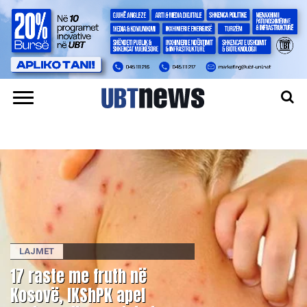
LAJMET
17 raste me fruth në
Kosovë, IKShPK apel