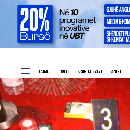
LAJMET
BOTË
KRONIKË E ZEZË
SPORT