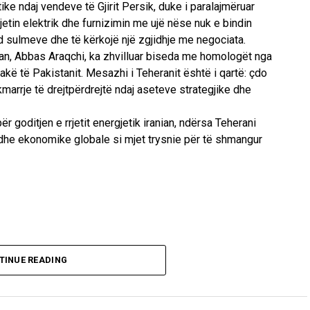
ike ndaj vendeve të Gjirit Persik, duke i paralajmëruar
jetin elektrik dhe furnizimin me ujë nëse nuk e bindin
d sulmeve dhe të kërkojë një zgjidhje me negociata.
nian, Abbas Araqchi, ka zhvilluar biseda me homologët nga
rakë të Pakistanit. Mesazhi i Teheranit është i qartë: çdo
kmarrje të drejtpërdrejtë ndaj aseteve strategjike dhe
 goditjen e rrjetit energjetik iranian, ndërsa Teherani
madhe ekonomike globale si mjet trysnie për të shmangur
TINUE READING