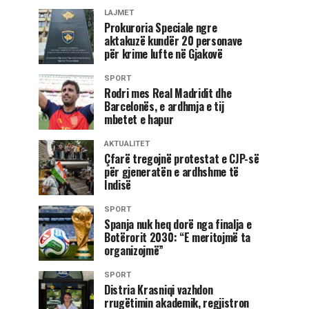
LAJMET
Prokuroria Speciale ngre
aktakuzë kundër 20 personave
për krime lufte në Gjakovë
SPORT
Rodri mes Real Madridit dhe
Barcelonës, e ardhmja e tij
mbetet e hapur
AKTUALITET
Çfarë tregojnë protestat e CJP-së
për gjeneratën e ardhshme të
Indisë
SPORT
Spanja nuk heq dorë nga finalja e
Botërorit 2030: “E meritojmë ta
organizojmë”
SPORT
Distria Krasniqi vazhdon
rrugëtimin akademik, regjistron