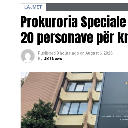
LAJMET
Prokuroria Speciale
20 personave për kr
Published
8 hours ago
on
August 6, 2026
By
UBTNews