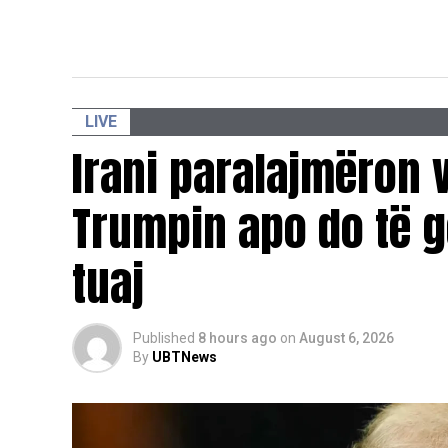
LIVE
Irani paralajmëron v
Trumpin apo do të g
tuaj
Published
8 hours ago
on
August 6, 2026
By
UBTNews