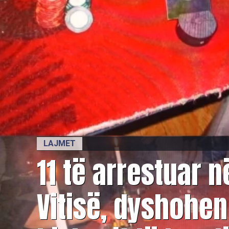
LAJMET
11 të arrestuar 
Vitisë, dyshohen