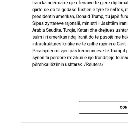
Irani ka ndërmarrë një ofensivë të gjerë diplomat
qartë se do të godasë fushën e tyre të naftës, rr
presidentin amerikan, Donald Trump, t’u japë fun
Sipas zyrtarëve rajonalë, ministri i Jashtëm ira
Arabia Saudite, Turqia, Katari dhe drejtues ushta
sulm i ri amerikan ndaj Iranit do të pasojë me ha
infrastrukturës kritike në të gjithë rajonin e Gjirit.
Paralajmërimi vjen pas kërcënimeve të Trumpit për
synon ta përdorë rrezikun e një tronditjeje të 
përshkallëzimin ushtarak. /Reuters/
CON