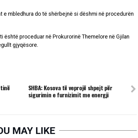
vat e mbledhura do të shërbejnë si dëshmi në procedurën
sti është proceduar në Prokurorinë Themelore në Gjilan
egullt gjyqësore.
UP NEXT
tinë
SHBA: Kosova të veprojë shpejt për
sigurimin e furnizimit me energji
OU MAY LIKE