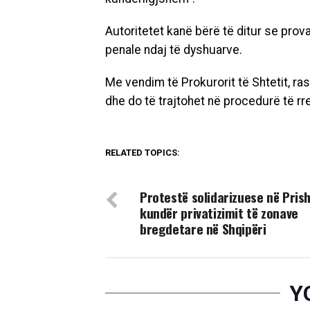
Autoritetet kanë bërë të ditur se pro
penale ndaj të dyshuarve.
Me vendim të Prokurorit të Shtetit, ra
dhe do të trajtohet në procedurë të rr
RELATED TOPICS:
DON'T MISS
Protestë solidarizuese në Prish
kundër privatizimit të zonave
bregdetare në Shqipëri
Y