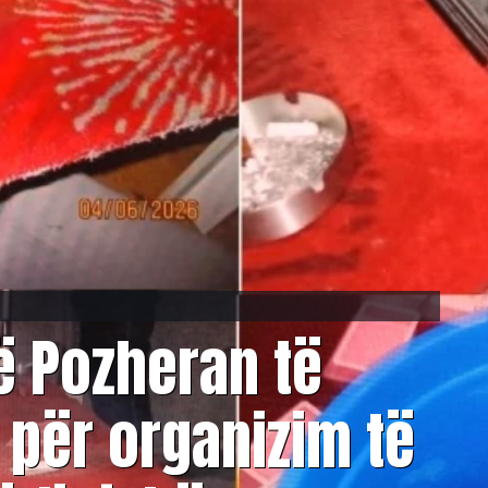
në Pozheran të
 për organizim të