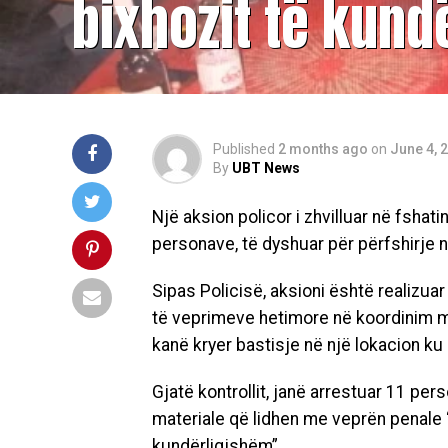
bixhozit të kund
Published
2 months ago
on
June 4, 
By
UBT News
Një aksion policor i zhvilluar në fshat
personave, të dyshuar për përfshirje n
Sipas Policisë, aksioni është realizuar
të veprimeve hetimore në koordinim me
kanë kryer bastisje në një lokacion ku
Gjatë kontrollit, janë arrestuar 11 pe
materiale që lidhen me veprën penale 
kundërligjshëm”.