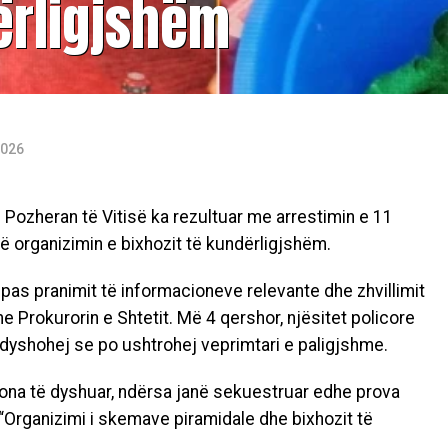
ërligjshëm
2026
in Pozheran të Vitisë ka rezultuar me arrestimin e 11
ë organizimin e bixhozit të kundërligjshëm.
 pas pranimit të informacioneve relevante dhe zhvillimit
 Prokurorin e Shtetit. Më 4 qershor, njësitet policore
 dyshohej se po ushtrohej veprimtari e paligjshme.
rsona të dyshuar, ndërsa janë sekuestruar edhe prova
“Organizimi i skemave piramidale dhe bixhozit të