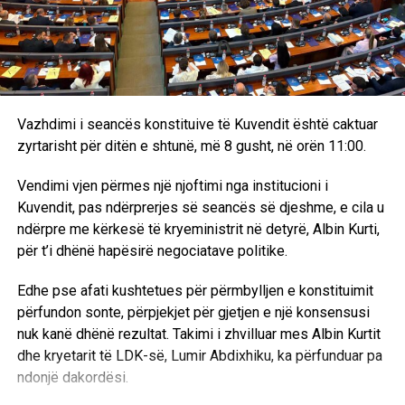
MINISTRJA E EKONOMISE
UP NEXT
Arrestohet gruaja që bëri përshëndetjen naziste jashtë
portave të Aushvicit
DON'T MISS
Të shtëna në një universitet në Heidelberg të
Vazhdimi i seancës konstituive të Kuvendit është caktuar
Gjermanisë: Një person i armatosur vdiq pasi plagosi
zyrtarisht për ditën e shtunë, më 8 gusht, në orën 11:00.
disa të tjerë
Vendimi vjen përmes një njoftimi nga institucioni i
Kuvendit, pas ndërprerjes së seancës së djeshme, e cila u
ndërpre me kërkesë të kryeministrit në detyrë, Albin Kurti,
për t’i dhënë hapësirë negociatave politike.
Edhe pse afati kushtetues për përmbylljen e konstituimit
përfundon sonte, përpjekjet për gjetjen e një konsensusi
nuk kanë dhënë rezultat. Takimi i zhvilluar mes Albin Kurtit
dhe kryetarit të LDK-së, Lumir Abdixhiku, ka përfunduar pa
ndonjë dakordësi.