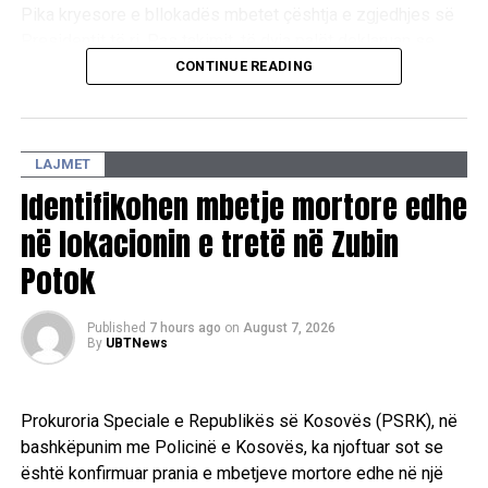
Pika kryesore e bllokadës mbetet çështja e zgjedhjes së
Presidentit të ri. Pas takimit, të dyja palët deklaruan se
mbeten ende larg një marrëveshjeje politike, duke
CONTINUE READING
konfirmuar se mes tyre ekzistojnë dallime drastike sa i
përket qëndrimeve për pozitat shtetrore. /E.A/
LAJMET
Identifikohen mbetje mortore edhe
në lokacionin e tretë në Zubin
Potok
Published
7 hours ago
on
August 7, 2026
By
UBTNews
Prokuroria Speciale e Republikës së Kosovës (PSRK), në
bashkëpunim me Policinë e Kosovës, ka njoftuar sot se
është konfirmuar prania e mbetjeve mortore edhe në një