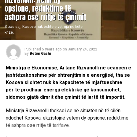
​Rizvanolli: Kemi dy
opsione, reduktime të
ashpra ose rritje të çmimit
Sipas saj, Kosova nuk është e vetmja në këtë
krizë.
Published
5 years ago
on
January 24, 2022
By
Betim Gashi
Ministrja e Ekonomisë, Artane Rizvanolli në seancën e
jashtëzakonshme për shtrenjtimin e energjisë, tha se
Kosova si shtet nuk ka kapacitete të mjaftueshme
për të prodhuar energji elektrike që konsumohet,
sidomos gjatë dimrit dhe çmimit të lartë të importit.
Ministrja Rizavanolli theksoi se në situatën në të cilën
ndodhet Kosova, ekzistojnë vetëm dy opsione, reduktime
të ashpra ose rritje të tarifave.