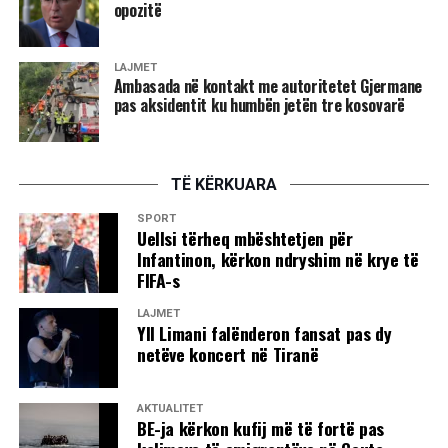
opozitë
LAJMET
Ambasada në kontakt me autoritetet Gjermane
pas aksidentit ku humbën jetën tre kosovarë
TË KËRKUARA
SPORT
Uellsi tërheq mbështetjen për
Infantinon, kërkon ndryshim në krye të
FIFA-s
LAJMET
Yll Limani falënderon fansat pas dy
netëve koncert në Tiranë
AKTUALITET
BE-ja kërkon kufij më të fortë pas