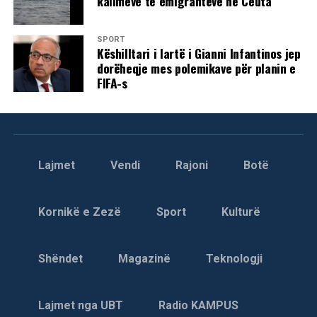
kalimeve të emigrantëve në Ceuta
SPORT
Këshilltari i lartë i Gianni Infantinos jep
dorëheqje mes polemikave për planin e
FIFA-s
Lajmet
Vendi
Rajoni
Botë
Kornikë e Zezë
Sport
Kulturë
Shëndet
Magazinë
Teknologji
Lajmet nga UBT
Radio KAMPUS