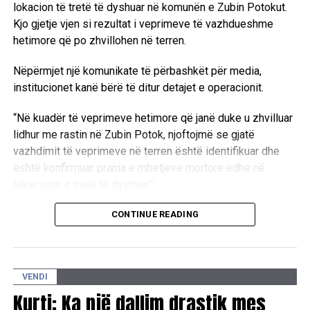
lokacion të tretë të dyshuar në komunën e Zubin Potokut.
Kjo gjetje vjen si rezultat i veprimeve të vazhdueshme
hetimore që po zhvillohen në terren.
Nëpërmjet një komunikate të përbashkët për media,
institucionet kanë bërë të ditur detajet e operacionit.
“Në kuadër të veprimeve hetimore që janë duke u zhvilluar
lidhur me rastin në Zubin Potok, njoftojmë se gjatë
vazhdimit të veprimeve në terren është identifikuar dhe
është konfirmuar prania e mbetjeve mortore edhe në
lokacionin e tretë të dyshuar”.
Aktualisht, autoritetet kompetente janë duke kryer
CONTINUE READING
ekzaminimet e nevojshme në këtë zonë.
“Në këtë lokacion janë duke u zhvilluar ekzaminimet dhe
VENDI
procedurat e nevojshme hetimore, në koordinim të plotë
ndërmjet Prokurorisë Speciale dhe Policisë së Kosovës,
Kurti: Ka një dallim drastik mes