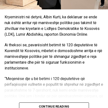
Kryeministri në detyrë, Albin Kurti, ka deklaruar se ende
nuk është arritur një marrëveshje politike pas takimit të
zhvilluar me kryetarin e Lidhjes Demokratike të Kosovës
(LDK), Lumir Abdixhiku, raporton Ekonomia Online.
Ai theksoi se, pavarësisht betimit të 120 deputetëve të
Kuvendit të Kosovës, mbetet e domosdoshme arritja e një
marrëveshjeje politike për të shmangur zgjedhjet e reja
parlamentare dhe për të siguruar funksionimin e
institucioneve.
“Meqenëse dje u bë betimi i 120 deputetëve që
përfaqësojnë vullnetin e popullit të shprehur në zgjedhjet e
parakohshme të 7 qershorit, nuk kemi ende marrëveshje
politike. Unë jam i bindur që për qëndrueshmëri përpara, që
nënkupton edhe shmangien e zgjedhjeve të reja
CONTINUE READING
parlamentare, që padyshim sikurse ato të mëhershmet do