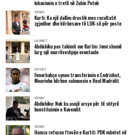
të propozohet nga LDK, natyrisht që emrat të diskutohen
lokacionin e tretë në Zubin Potok
me partnerët dhe në këtë pikë nuk kemi pasur dakordancë.
VENDI
Oferta e dhjetorit që LDK të merr jo kryetarit e Kuvendit,
Kurti: Ka një dallim drastik mes rezultatit
por zvkryeministrin dhe disa ministri nuk është e
zgjedhor dhe kërkesave të LDK-së për poste
mjaftueshme, nuk është e dinjitetshme as për të dhënë
zgjidhje për krizën që jemi. Nuk mund ta pranojmë si të
LAJMET
tillë, nëse e doni LDK-në në qeverisje atëherë LDK duhet
Abdixhiku pas takimit me Kurtin: Jemi shumë
të jetë e përfaqësuar”, deklaroi Abdixhiku. /Ekonomia
larg një marrëveshjeje eventuale
Online/
SPORT
Fenerbahçe synon transferimin e Endrickut,
Mourinho kërkon sulmuesin e Real Madridit
VENDI
Abdixhiku: Nuk ka asnjë arsye për të shtyrë
konstituimin e Kuvendit
VENDI
Hamza refuzon ftesën e Kurtit: PDK mbetet në