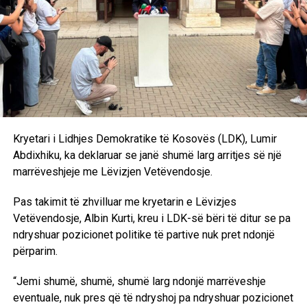
kemi ende. Pritjet janë të ndryshme, qëndrimet nuk
përputhen dhe është bindja ime që ka një dallim drastik
midis rezultatit zgjedhor dhe kërkesave të Lidhjes
Demokratike të Kosovës”, deklaroi Kurti pas takimit me
Abdixhikun. /Ekonomia Online/
Kryetari i Lidhjes Demokratike të Kosovës (LDK), Lumir
Abdixhiku, ka deklaruar se janë shumë larg arritjes së një
marrëveshjeje me Lëvizjen Vetëvendosje.
Pas takimit të zhvilluar me kryetarin e Lëvizjes
Vetëvendosje, Albin Kurti, kreu i LDK-së bëri të ditur se pa
ndryshuar pozicionet politike të partive nuk pret ndonjë
përparim.
“Jemi shumë, shumë, shumë larg ndonjë marrëveshje
eventuale, nuk pres që të ndryshoj pa ndryshuar pozicionet