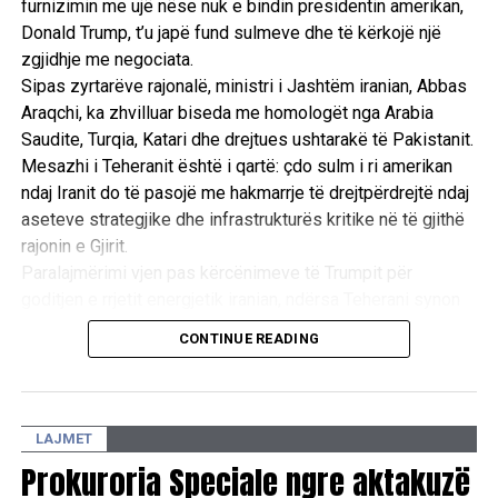
furnizimin me ujë nëse nuk e bindin presidentin amerikan,
Donald Trump, t’u japë fund sulmeve dhe të kërkojë një
zgjidhje me negociata.
Sipas zyrtarëve rajonalë, ministri i Jashtëm iranian, Abbas
Araqchi, ka zhvilluar biseda me homologët nga Arabia
Saudite, Turqia, Katari dhe drejtues ushtarakë të Pakistanit.
Mesazhi i Teheranit është i qartë: çdo sulm i ri amerikan
ndaj Iranit do të pasojë me hakmarrje të drejtpërdrejtë ndaj
aseteve strategjike dhe infrastrukturës kritike në të gjithë
rajonin e Gjirit.
Paralajmërimi vjen pas kërcënimeve të Trumpit për
goditjen e rrjetit energjetik iranian, ndërsa Teherani synon
ta përdorë rrezikun e një tronditjeje të madhe ekonomike
CONTINUE READING
globale si mjet trysnie për të shmangur përshkallëzimin
ushtarak. /Reuters/
LAJMET
Prokuroria Speciale ngre aktakuzë