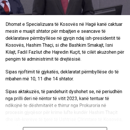
Dhomat e Specializuara të Kosovës në Hagë kanë caktuar
mesin e muajit shtator për mbajtjen e seancave të
deklaratave përmbyllëse në gjyqin ndaj ish-presidentit të
Kosovës, Hashim Thaçi, si dhe Bashkim Smakajt, Isni
Kilajt, Fadil Fazliut dhe Hajredin Kuçit, të cilët akuzohen për
pengim të administrimit të drejtësisë.
Sipas njoftimit të gjykatës, deklaratat përmbyllëse do të
mbahen më 10, 11 dhe 14 shtator.
Sipas aktakuzës, të pandehurit dyshohet se, në periudhën
nga prilli deri në nëntor të vitit 2023, kanë tentuar të
ndikojnë te dëshmitarët e thirrur nga Prokuroria në
procesin gjyqësor për krime lufte kundër Hashim Thaçit
dhe ish-krerëve të tjerë të Ushtrisë Çlirimtare të Kosovës,
Kadri Veselit, Jakup Krasniqit dhe Rexhep Selimit.