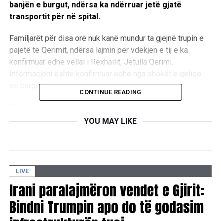
banjën e burgut, ndërsa ka ndërruar jetë gjatë
transportit për në spital.
Familjarët për disa orë nuk kanë mundur ta gjejnë trupin e
pajetë të Qerimit, ndërsa lajmin për vdekjen e tij e ka
konfirmuar edhe vëllai i Rexhailit, Jetulla Qerimi.
Informacioni është konfirmuar edhe nga shokët e qelisë
së burgut.
CONTINUE READING
Trupi i pa jetë i të ndjerit do të kthehet në burgun e
Idrizovës, ndërsa familjarët presin që në mëngjes ta
YOU MAY LIKE
pranojnë kufomën për varrim.
Rexhail Qerimi është i dënuar për rastin “Alfa” së bashku
me Agim Islamin.
LIVE
Irani paralajmëron vendet e Gjirit:
Rasti Alfa ka ndodhur më 26 nëntor 2008, në parkingun e
Fakultetit matematiko-natyror në Shkup, nga ku jetën kishte
Bindni Trumpin apo do të godasim
humbur polici shqiptar nga njësiti Alfa, ndërsa ishin