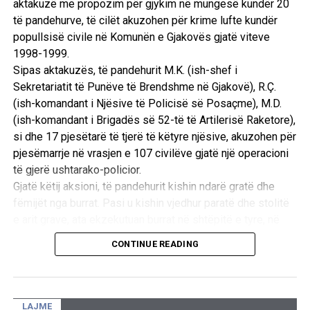
aktakuzë me propozim për gjykim në mungesë kundër 20
të pandehurve, të cilët akuzohen për krime lufte kundër
popullsisë civile në Komunën e Gjakovës gjatë viteve
1998-1999.
Sipas aktakuzës, të pandehurit M.K. (ish-shef i
Sekretariatit të Punëve të Brendshme në Gjakovë), R.Ç.
(ish-komandant i Njësive të Policisë së Posaçme), M.D.
(ish-komandant i Brigadës së 52-të të Artilerisë Raketore),
si dhe 17 pjesëtarë të tjerë të këtyre njësive, akuzohen për
pjesëmarrje në vrasjen e 107 civilëve gjatë një operacioni
të gjerë ushtarako-policior.
Gjatë këtij aksioni, të pandehurit kishin ndarë gratë dhe
fëmijët nga burrat. Pasi u kishin vjedhur paratë dhe stolitë
e arit grave, ata ekzekutuan burrat në shtëpitë e tyre, në
oborre dhe te lokacioni i njohur si “Ura e Taliqit”, si dhe u
CONTINUE READING
vunë flakën shtëpive të tyre. /E.A/
LAJME