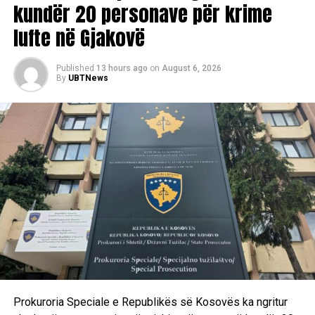
kundër 20 personave për krime
lufte në Gjakovë
Published
13 hours ago
on
August 6, 2026
By
UBTNews
Prokuroria Speciale e Republikës së Kosovës ka ngritur