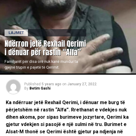
LAJMET
​Ndërron jetë Rexhail Qerimi
i dënuar për rastin “Alfa”
Familjarët për disa orë nuk kanë mundur ta
gjejnë trupin e pajetë të Qerimit.
Published
5 years ago
on
January 27, 2022
By
Betim Gashi
Ka ndërruar jetë Rexhail Qerimi, i dënuar me burg të
përjetshëm në rastin “Alfa”. Rrethanat e vdekjes nuk
dihen akoma, por sipas burimeve jozyrtare, Qerimi ka
gjetur vdekjen si pasojë e një sulmi në tru. Burimet e
Alsat-M thonë se Qerimi është gjetur pa ndjenja në