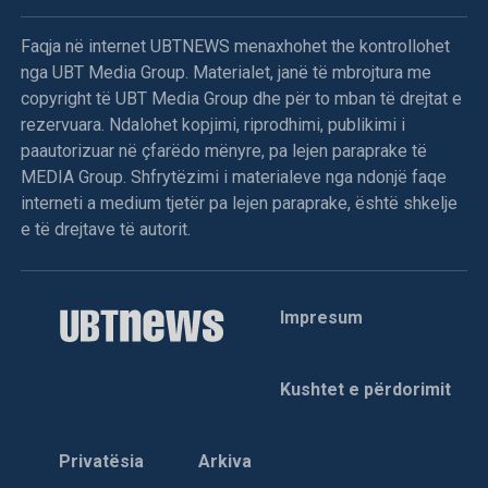
sulmet ndaj ushtarëve të UNPROFOR-it e veçanërisht kur
dje në mëngjes (të premten) në afërsi të Ilixhës i detyruan
Faqja në internet UBTNEWS menaxhohet the kontrollohet
helmetkaltërit ukrainas t’u dorëzojnë një tank T-55, dy qerre
nga UBT Media Group. Materialet, janë të mbrojtura me
të blinduara M-0, një bateri topash kundërajror dhe dy tri
copyright të UBT Media Group dhe për to mban të drejtat e
orë më vonë e sulmuan helikopterin “Puma” të kontigjentit
rezervuara. Ndalohet kopjimi, riprodhimi, publikimi i
francez, që kërkonte materialin e “vjedhur”.
paautorizuar në çfarëdo mënyre, pa lejen paraprake të
MEDIA Group. Shfrytëzimi i materialeve nga ndonjë faqe
Në bombardimet e NATO-s ndaj pozicioneve serbe morën
interneti a medium tjetër pa lejen paraprake, është shkelje
pjesë avionët amerikanë “A10”, mirazhët francez, jaguarët
e të drejtave të autorit.
britanikë dhe gjuajtësit holandez. Me këtë rast, komandanti
i UNPROFOR-it, gjenerali Lapresle deklaroi “misioni është
kkkkryer me sukses, janë qëlluar objektivët në tokë”. Në
lidhje me bombardimet dhe “objektivët e qëlluar”, burimet
Impresum
e NATOs theksojnë se “janë shkatërruar disa nga armët e
rënda të vjedhura nga forcat serbe”.
Kushtet e përdorimit
Ky aksion ndëshkues i NATO-s, edhe pse i limituar
(kufizuar), është një formë presioni drejtuar serbëve të
Privatësia
Arkiva
Bosnjës e posaçërisht liderit të tyre Karaxhiq, pas