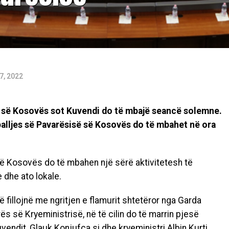
7, 2022
së së Kosovës sot Kuvendi do të mbajë seancë solemne.
alljes së Pavarësisë së Kosovës do të mbahet në ora
 së Kosovës do të mbahen një sërë aktivitetesh të
 dhe ato lokale.
 fillojnë me ngritjen e flamurit shtetëror nga Garda
s së Kryeministrisë, në të cilin do të marrin pjesë
vendit, Glauk Konjufca si dhe kryeministri Albin Kurti.