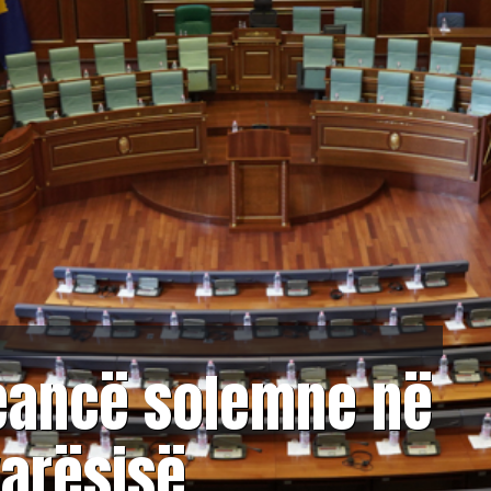
eancë solemne në
varësisë