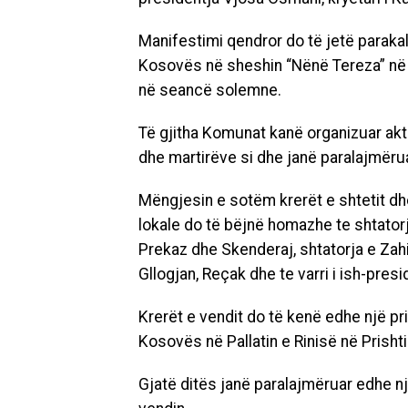
Manifestimi qendror do të jetë paraka
Kosovës në sheshin “Nënë Tereza” në 
në seancë solemne.
Të gjitha Komunat kanë organizuar ak
dhe martirëve si dhe janë paralajmë
Mëngjesin e sotëm krerët e shtetit dh
lokale do të bëjnë homazhe te shtato
Prekaz dhe Skenderaj, shtatorja e Zahi
Gllogjan, Reçak dhe te varri i ish-pres
Krerët e vendit do të kenë edhe një pr
Kosovës në Pallatin e Rinisë në Prishti
Gjatë ditës janë paralajmëruar edhe nj