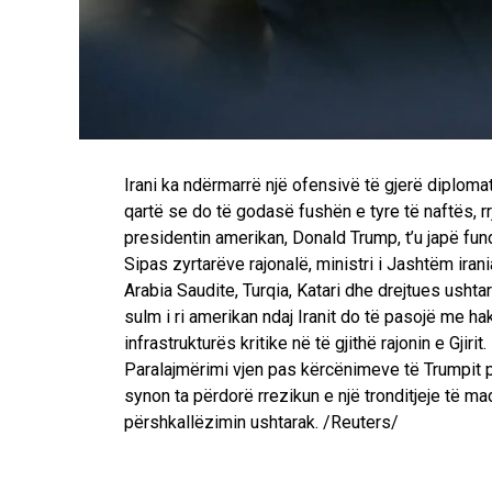
Irani ka ndërmarrë një ofensivë të gjerë diplomat
qartë se do të godasë fushën e tyre të naftës, rr
presidentin amerikan, Donald Trump, t’u japë fun
Sipas zyrtarëve rajonalë, ministri i Jashtëm ira
Arabia Saudite, Turqia, Katari dhe drejtues ushta
sulm i ri amerikan ndaj Iranit do të pasojë me ha
infrastrukturës kritike në të gjithë rajonin e Gjirit.
Paralajmërimi vjen pas kërcënimeve të Trumpit për
synon ta përdorë rrezikun e një tronditjeje të 
përshkallëzimin ushtarak. /Reuters/