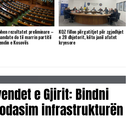
ohen rezultatet preliminare –
KQZ fillon përgatitjet për zgjedhjet
mandate do të marrin partitë
e 28 dhjetorit, këto janë afatet
endin e Kosovës
kryesore
endet e Gjirit: Bindni
odasim infrastrukturën