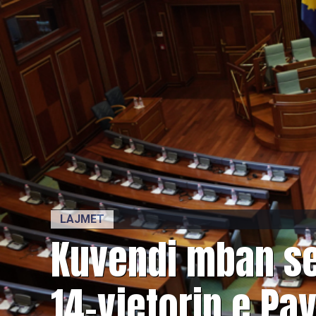
LAJMET
​Kuvendi mban s
14-vjetorin e Pa