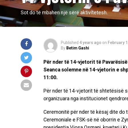
Sot do të mbahen një sërë aktivitetesh.
Published
4 years ago
on
February 1
By
Betim Gashi
Për nder të 14-vjetorit të Pavarësi
Seanca solemne në 14-vjetorin e shp
11:00.
Për nder të 14-vjetorit të shtetësisë
organizuara nga institucionet qendrore
Ceremonitë për nder të kësaj dite do të
Ceremoniale e FSK-së në oborrin e Zyrë
presidentja Vjosa Osmani, kryetari i Ku