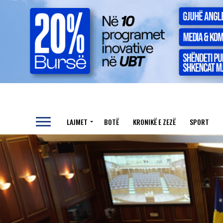
LAJMET
BOTË
KRONIKË E ZEZË
SPORT