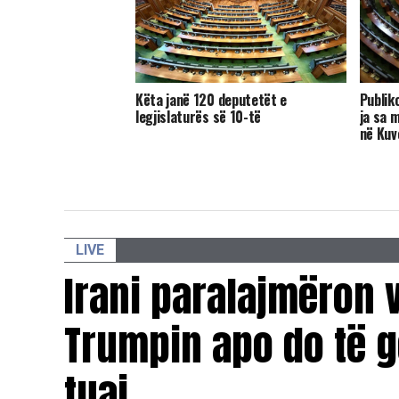
​Këta janë 120 deputetët e
Publik
legjislaturës së 10-të
ja sa 
në Kuv
LIVE
Irani paralajmëron v
Trumpin apo do të g
tuaj