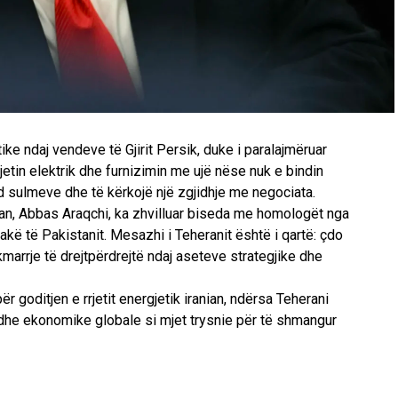
ike ndaj vendeve të Gjirit Persik, duke i paralajmëruar
jetin elektrik dhe furnizimin me ujë nëse nuk e bindin
d sulmeve dhe të kërkojë një zgjidhje me negociata.
nian, Abbas Araqchi, ka zhvilluar biseda me homologët nga
rakë të Pakistanit. Mesazhi i Teheranit është i qartë: çdo
kmarrje të drejtpërdrejtë ndaj aseteve strategjike dhe
 goditjen e rrjetit energjetik iranian, ndërsa Teherani
madhe ekonomike globale si mjet trysnie për të shmangur