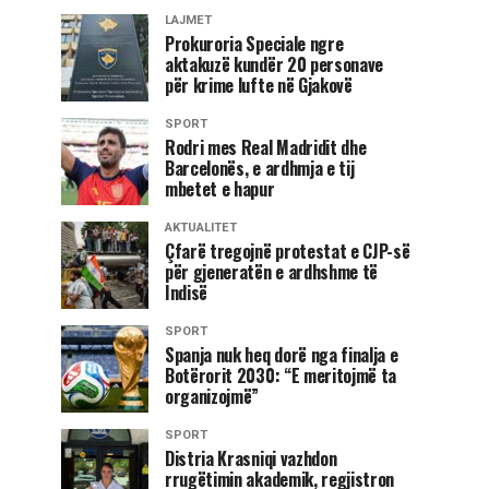
LAJMET
Prokuroria Speciale ngre
aktakuzë kundër 20 personave
për krime lufte në Gjakovë
SPORT
Rodri mes Real Madridit dhe
Barcelonës, e ardhmja e tij
mbetet e hapur
AKTUALITET
Çfarë tregojnë protestat e CJP-së
për gjeneratën e ardhshme të
Indisë
SPORT
Spanja nuk heq dorë nga finalja e
Botërorit 2030: “E meritojmë ta
organizojmë”
SPORT
Distria Krasniqi vazhdon
rrugëtimin akademik, regjistron