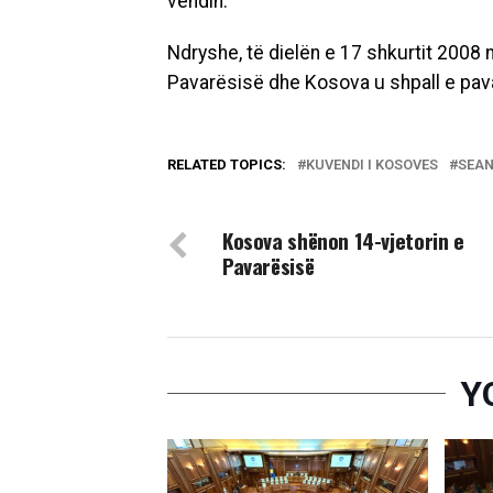
vendin.
Ndryshe, të dielën e 17 shkurtit 2008
Pavarësisë dhe Kosova u shpall e pavar
RELATED TOPICS:
KUVENDI I KOSOVES
SEA
DON'T MISS
​Kosova shënon 14-vjetorin e
Pavarësisë
Y