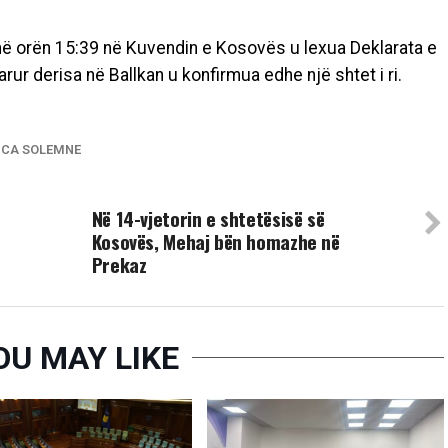
 në orën 15:39 në Kuvendin e Kosovës u lexua Deklarata e
ur derisa në Ballkan u konfirmua edhe një shtet i ri.
NCA SOLEMNE
UP NEXT
Në 14-vjetorin e shtetësisë së
Kosovës, Mehaj bën homazhe në
Prekaz
OU MAY LIKE