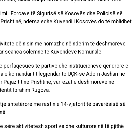
limi i Forcave të Sigurisë së Kosovës dhe Policisë së
Prishtinë, ndërsa edhe Kuvendi i Kosovës do të mblidhet
tivitete që nisin me homazhe në nderim të dëshmorëve
ruar seanca solemne të Kuvendeve Komunale.
e përfaqësues të partive dhe institucioneve qendrore e
rja e komandantit legjendar të UÇK-së Adem Jashari në
r Pajazitit në Prishtinë, varrezat e dëshmorëve në
identit Ibrahim Rugova.
itje shtetërore me rastin e 14-vjetorit të pavarësisë së
në.
ë sërë aktivitetesh sportive dhe kulturore në të gjithë