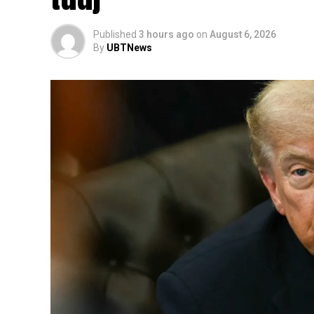
Published
3 hours ago
on
August 6, 2026
By
UBTNews