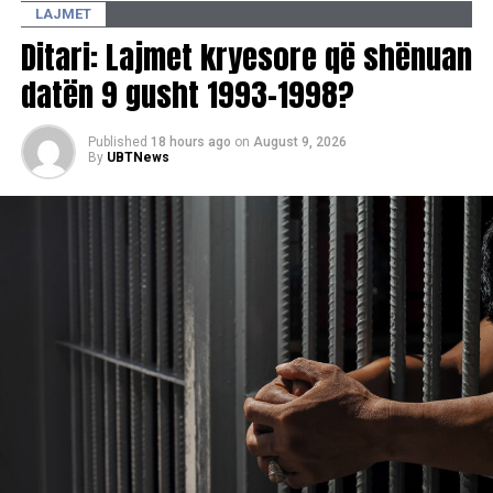
LAJMET
Ai e vlerësoi kontributin e madh të SHBA-së për ngritjen e
Ditari: Lajmet kryesore që shënuan
kapaciteteve të FSK-së dhe shprehu përkushtimin e
datën 9 gusht 1993-1998?
Qeverisë së Kosovës për forcimin e mëtejmë të
partneritetit strategjik dhe të bashkëpunimit me ShBA-në,
si miku dhe aleati më i madh i shtetit dhe popullit të
Published
18 hours ago
on
August 9, 2026
By
UBTNews
Kosovës.
RELATED TOPICS:
ALBIN KURTI
BILL KEATING
UP NEXT
​Salih Mustafa nuk deklarohet para trupit gjykues në
Hagë
DON'T MISS
Osmani priti në takim kryetaren e Gjykatës Kushtetuese
të Shqipërisë dhe atë të Kosovës