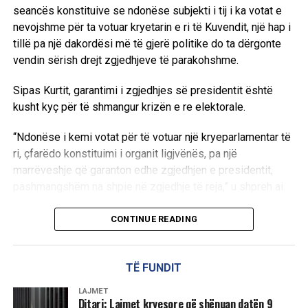
vendosur në Kosovë. Sipas tij, Jugosllavia e vetëshpallur
seancës konstituive se ndonëse subjekti i tij i ka votat e
duhet të krijojë ligje në bazë të të cilave kësaj popullsie do
EkonomiaOnline: Profesor Sabedini, a besoni se Gjykata
nevojshme për ta votuar kryetarin e ri të Kuvendit, një hap i
t’u jepej tokë dhe çdo gjë tjetër që nënkuptohet.
Speciale do të marrë një vendim të drejtë në këtë proces?
tillë pa një dakordësi më të gjerë politike do ta dërgonte
vendin sërish drejt zgjedhjeve të parakohshme.
Ai tha se propozimi ka të bëjë me tokën, që në Kosovë ka
Sabedini: Unë shpresoj që trupi gjykues do t’i japë peshën
me bollëk, e ndaj të cilës qytetarët nuk kanë tapia të
e duhur dëshmive të figurave kredibile, përfshirë
Sipas Kurtit, garantimi i zgjedhjes së presidentit është
ligjshme.
personalitete politike dhe ushtarake të NATO-s dhe
kusht kyç për të shmangur krizën e re elektorale.
përfaqësues të institucioneve amerikane, të cilët kanë
Kjo do të thotë se shqiptarëve duhet t’u mirret toka dhe t’u
dëshmuar gjatë këtij procesi.
“Ndonëse i kemi votat për të votuar një kryeparlamentar të
jipet refugjatëve serbë të Krainës.
ri, çfarëdo konstituimi i organit ligjvënës, pa një
Bazuar në mënyrën se si unë e kam përcjellë procesin,
marrëveshje që garanton edhe zgjedhjen e presidentit,
besoj se akuzat ndaj Hashim Thaçit dhe të tjerëve nuk janë
pashmangshëm na shpie në zgjedhje të reja,” u shpreh ai.
arritur të provohen në nivelin që kërkon standardi penal.
9 gusht 1997
Për këtë arsye pres që vendimi përfundimtar të jetë lirues
Kreu i LVV-së ritheksoi nevojën për dialog të drejtpërdrejtë
CONTINUE READING
dhe që të akuzuarit të kthehen pranë familjeve të tyre.
me krerët e partive të tjera parlamentare për të arritur një
Gjakovë: Një shqiptar u plaçkit dhe u rrah nga policia
paketë të plotë marrëveshjeje për të gjitha institucionet
Sipas mendimit tim, një vendim i kundërt do të kishte
Në Gjakovë, policia serbe dje ia konfiskoi 12 metra kub dru
kryesore të vendit.
TË FUNDIT
pasoja të rëndësishme politike dhe morale për Kosovën.
Bislim Ademit nga Miroci i Podujevës dhe e keqtrajtoi atë
“Andaj insistimi ynë i drejtë është që të ulemi, të
LAJMET
Gjithashtu, do t’i jepte Serbisë mundësi që ta përdorte këtë
fizikisht.
bisedojmë, të merremi dhe vetëm nga lartësia e një
Ditari: Lajmet kryesore që shënuan datën 9