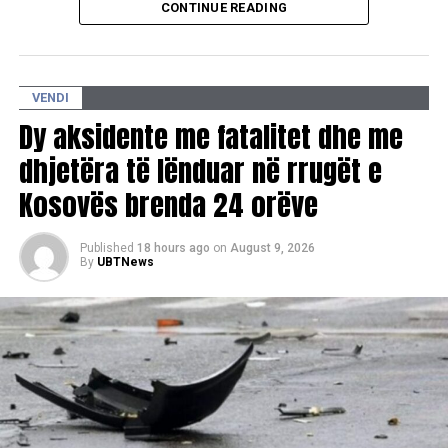
serbe, me pretekst të kërkimit të armëve, bastisi familjen
CONTINUE READING
e Beqir H.Krasniqit nga Ostrozubi i Malishevës. Me të
njëjtin pretekst e njëjta ekspeditë, bastisi edhe dyqanin e
djalit të të tij Ymerit, me ç’rast u provokua Hamiti
tetëmbëdhjetë vjeçar.
VENDI
Dy aksidente me fatalitet dhe me
Ndërsa pardje rreth orës 13 në Prizren, policët serbë
dhjetëra të lënduar në rrugët e
arrestuan myezinin e xhamisë “Çoroga”, Sylejman
Sylejmanin (53). Shkaku i arrestimit të këtij predikuesi të
Kosovës brenda 24 orëve
fesë nuk dihet.
Published
18 hours ago
on
August 9, 2026
Parmbrëmë, në fshatin Hade të Obiliqit, një ekspeditë e
By
UBTNews
policisë serbe, me pretekst të kërkimit të armëve, gjatë
tërë natës bëri lëvizje në këtë fshat, ndërsa pikërisht në
orën 5 të mëngjesit, rrethoi dhe bastisi shtëpinë e Isa
Mirenës dhe njëkohësisht bllokoi të gjitha hurje-daljet në
këtë fshat.
Gjatë bastisjes, policët kërkuan djalin e Isa Mirenës,
Fadilin.