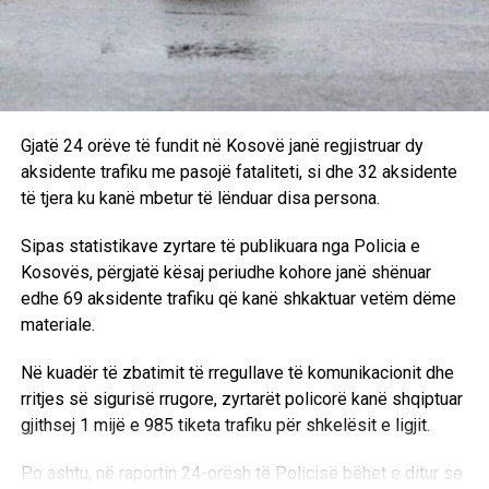
Pas bastisjes dhe arrestimeve që bëri pardje policia serbe
në familjen Pllana në fshatin Shtitaricë të Vushtrrisë, dje u
liruan vëllezërit Besim, Rexhep, Hasim dhe Selim Pllana, si
dhe Selmanin, djalin e Hasimit dhe Fatmirin, djalin e
Gjatë 24 orëve të fundit në Kosovë janë regjistruar dy
Rexhep Pllanës, ndërsa Ramadan Pllanën, anëtar i
aksidente trafiku me pasojë fataliteti, si dhe 32 aksidente
Kryesisë së LDK-së, Dega në Vushtrri dhe ish- i burgosur
të tjera ku kanë mbetur të lënduar disa persona.
politik i ndërgjegjës vazhdojnë ta mbajnë në paraburgim
dhe sipas deklaratës që dhanë vëllezërit e tij, Ramadani
Sipas statistikave zyrtare të publikuara nga Policia e
është dërguar në burgun e Mitrovicës.
Kosovës, përgjatë kësaj periudhe kohore janë shënuar
edhe 69 aksidente trafiku që kanë shkaktuar vetëm dëme
Merret vesh se të se të liruarit që u mbajtën pardje në
materiale.
stacionin u policisë në Vushtrri nga ora 7.30 deri në orën
22, u rrahën fizikisht gjatë tërë kohës sa qëndruan aty. Si
Në kuadër të zbatimit të rregullave të komunikacionit dhe
pretekst për rrahjen e këtyre personave, policia përdori
rritjes së sigurisë rrugore, zyrtarët policorë kanë shqiptuar
akuzën se gjoja ata kanë ndërtuar një strehimore në të
gjithsej 1 mijë e 985 tiketa trafiku për shkelësit e ligjit.
cilën kanë fshehur armët.
Po ashtu, në raportin 24-orësh të Policisë bëhet e ditur se
Gjatë kohës sa qëndruan të lidhur në stacionin e policisë