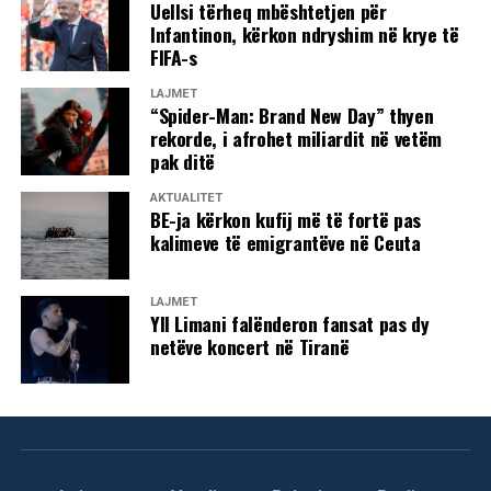
Millan Radoiçiq — i cili sot kërkohet nga organet e
LDK-së në Gjakovë.
Uellsi tërheq mbështetjen për
drejtësisë në Kosovë për sulmin e armatosur në Banjskë
Infantinon, kërkon ndryshim në krye të
FIFA-s
Besohet se katër trupat e të vrarëve nga Deçani janë trupat
në vitin 2023 dhe për krime lufte në Gjakovë.
e të vrarëve në banesën e Zymer Zymerajt.
LAJMET
Jehona Lushaku-Sadriu: Pamje e keqe e Kuvendit, LVV
“Spider-Man: Brand New Day” thyen
Ndërkohë, trupat e katër të vrarëve nga Deçani, nga morgu
po tregon papërgjegjësi
rekorde, i afrohet miliardit në vetëm
u spitalit të Gjakovës janë dërguar në morgun e spitalit në
pak ditë
Deputetja e Lidhjes Demokratike të Kosovës, Jehona
Pejë.
AKTUALITET
Lushaku-Sadriu, e ka cilësuar ngjarjen e sotme si një imazh
BE-ja kërkon kufij më të fortë pas
Mbrëmë është varrosur me urdhër të policisë Nekë
mjaft të dëmshëm për institucionin më të lartë ligjvënës në
kalimeve të emigrantëve në Ceuta
Pajaziti nga fshati Dobrish. Ai ishte vrarë para disa ditësh.
vend.
Trupi i tij disa ditë kishte mbetur në rrugë.
LAJMET
“Pamje e keqe e Kuvendit. Deputetët duhet ta konstituojnë
Yll Limani falënderon fansat pas dy
Kuvendin,” u shpreh Lushaku-Sadriu pas përfundimit të
netëve koncert në Tiranë
seancës.
Tre shqiptarë të vrarë gjatë sulmeve serbe kundër
fshatrave rreth Zllakuçanit
Ajo ka hedhur fajin drejtpërdrejt mbi Lëvizjen
Vetëvendosje, duke e akuzuar atë për papërgjegjësi totale
Forcat serbe kanë sulmuar edhe tri fshatrat që gjendën në
në përmbushjen e detyrës së saj kushtetuese për
afërsi të Zllakuçanit të Klinës. Popullata shqiptare është
mbarëvajtjen e punimeve të Kuvendit.