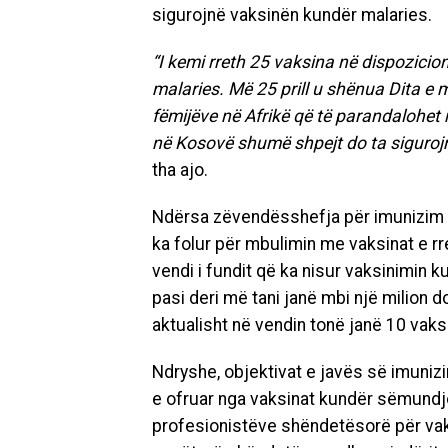
sigurojnë vaksinën kundër malaries.
“I kemi rreth 25 vaksina në dispozicio
malaries. Më 25 prill u shënua Dita e ma
fëmijëve në Afrikë që të parandalohet
në Kosovë shumë shpejt do ta sigurojm
tha ajo.
Ndërsa zëvendësshefja për imunizim n
ka folur për mbulimin me vaksinat e r
vendi i fundit që ka nisur vaksinimin 
pasi deri më tani janë mbi një milion 
aktualisht në vendin tonë janë 10 vaks
Ndryshe, objektivat e javës së imunizim
e ofruar nga vaksinat kundër sëmundj
profesionistëve shëndetësorë për vak