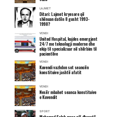
LAJMET
Ditari: Lajmet kryesore që
shënuan datën 8 gusht 1993-
1998?
VENDI
United Hospital, kujdes emergjent
24/7 me teknologji moderne dhe
ekip të specializuar në shërbim të
pacientëve
VENDI
Kuvendi vazhdon sot seancën
konstituive jashtë afatit
VENDI
Nesër mbahet seanca konstituive
e Kuvendit
SPORT
Mohamed Salah merr një dhuratë