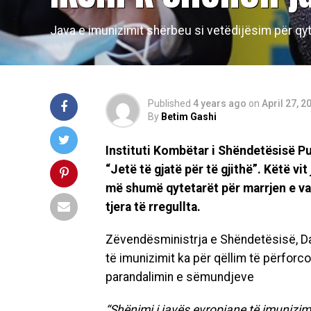
Java e imunizimit shërbeu si vetëdijësim për qy
Published
4 years ago
on
April 27, 2
By
Betim Gashi
Instituti Kombëtar i Shëndetësisë P
“Jetë të gjatë për të gjithë”. Këtë vi
më shumë qytetarët për marrjen e va
tjera të rregullta.
Zëvendësministrja e Shëndetësisë, Daf
të imunizimit ka për qëllim të përforc
parandalimin e sëmundjeve
“Shënimi i javës evropiane të imunizimi