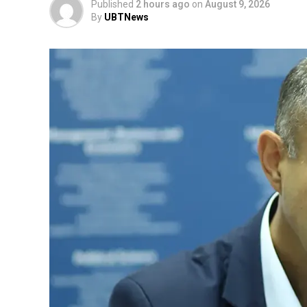
Published
2 hours ago
on
August 9, 2026
By
UBTNews