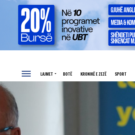
LAJMET
BOTË
KRONIKË E ZEZË
SPORT