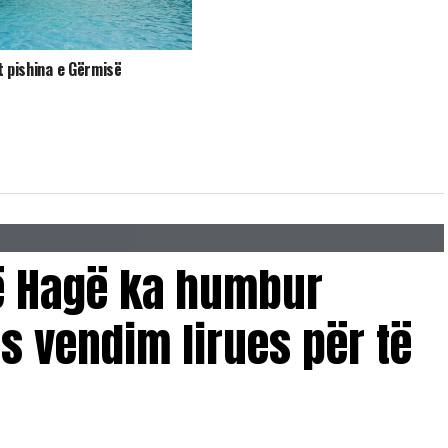
t pishina e Gërmisë
në Hagë ka humbur
 vendim lirues për të