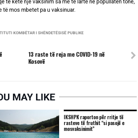
ë të ketë një vaksinim sa më të lartë në popullatën tonë,
je të mos mbetet pa u vaksinuar.
TITUTI KOMBËTAR I SHËNDETËSISË PUBLIKE
UP NEXT
ë
13 raste të reja me COVID-19 në
Kosovë
OU MAY LIKE
IKSHPK raporton për rritje të
rasteve të fruthit “si pasojë e
mosvaksinimit”