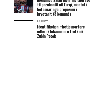
të pazakontë në Turqi, mbetet i
befasuar nga propozimi i
kryetarit të komunës
LAJMET
Identifikohen mbetje mortore
edhe në lokacionin e tretë në
Zubin Potok