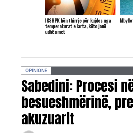
​IKSHPK bën thirrje për kujdes nga
Mbylle
temperaturat e larta, këto janë
udhëzimet
OPINIONE
Sabedini: Procesi 
besueshmërinë, pres
akuzuarit