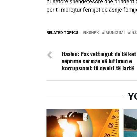
punëtorë shëndetësore dhe prindërit q
për t’i mbrojtur fëmijët që asnjë fëmi
RELATED TOPICS:
IKSHPK
IMUNIZIMI
INS
DON'T MISS
Haxhiu: Pas vettingut do të ket
veprime serioze në luftimin e
korrupsionit të nivelit të lartë
Y