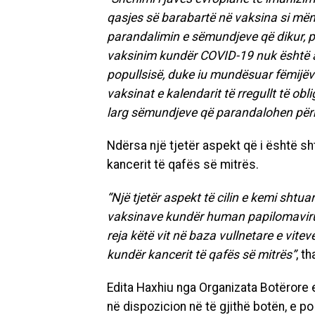
qasjes së barabartë në vaksina si mën
parandalimin e sëmundjeve që dikur, p
vaksinim kundër COVID-19 nuk është ar
popullsisë, duke iu mundësuar fëmijëv
vaksinat e kalendarit të rregullt të ob
larg sëmundjeve që parandalohen për
Ndërsa një tjetër aspekt që i është s
kancerit të qafës së mitrës.
“Një tjetër aspekt të cilin e kemi shtua
vaksinave kundër human papilomavirusi
reja këtë vit në baza vullnetare e vitev
kundër kancerit të qafës së mitrës”
, th
Edita Haxhiu nga Organizata Botërore 
në dispozicion në të gjithë botën, e 