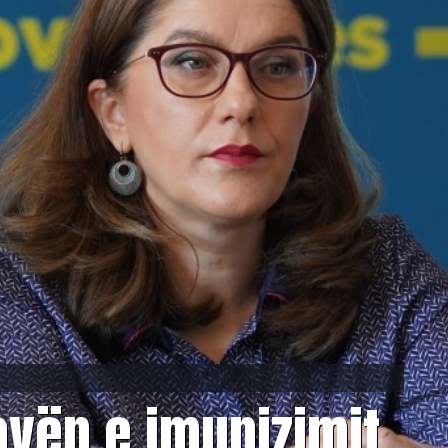
avën e imunizimit