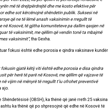
yrën më të drejtpërdrejtë dhe me kosto efektive për
or edhe sot kërcënojnë shëndetin publik. Suksesi në
sye që ne të lëmë anash vaksinimin e rregullt të
e në Kosovë, të gjitha komuniteteve pa dallim qasjen në
liguar të vaksinimit, me qëllim që vendin tonë ta mbajmë
mes vaksinimit”
, tha Gexha.
htuar fokusi është edhe porosia e qindra vaksinave kundër
r fokusin gjatë këtij viti është edhe porosia e disa qindra
t për herë të parë në Kosovë, me qëllim që vajzave të
e në vijim në mënyrë të rregullt t’iu ofrohet preventivë
a ajo.
e Shëndetësisë (OBSH), ka thënë që janë rreth 25 vaksina
po ashtu ka thënë që po shpresojnë që edhe në Kosovë të