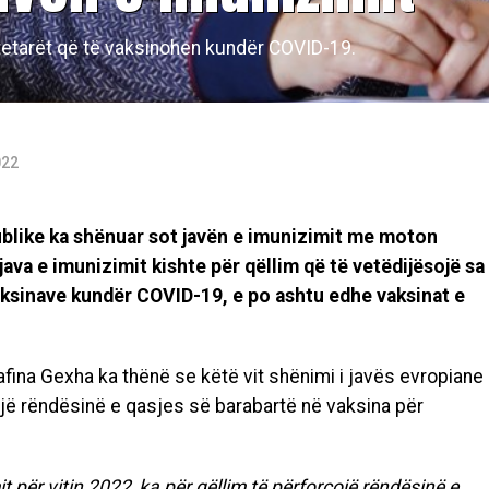
tetarët që të vaksinohen kundër COVID-19.
022
ublike ka shënuar sot javën e imunizimit me moton
t java e imunizimit kishte për qëllim që të vetëdijësojë sa
ksinave kundër COVID-19, e po ashtu edhe vaksinat e
ina Gexha ka thënë se këtë vit shënimi i javës evropiane
ojë rëndësinë e qasjes së barabartë në vaksina për
t për vitin 2022, ka për qëllim të përforcojë rëndësinë e