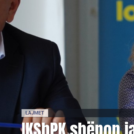
LAJMET
​IKShPK shënon j