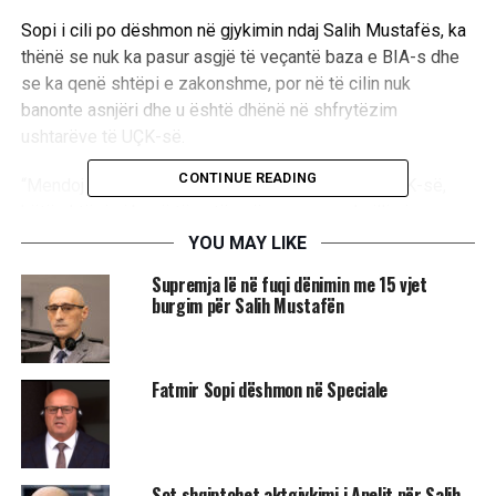
Sopi i cili po dëshmon në gjykimin ndaj Salih Mustafës, ka
thënë se nuk ka pasur asgjë të veçantë baza e BIA-s dhe
se ka qenë shtëpi e zakonshme, por në të cilin nuk
banonte asnjëri dhe u është dhënë në shfrytëzim
ushtarëve të UÇK-së.
CONTINUE READING
“Mendoj që njësiti BIA e përdorte këtë bazë të UÇK-së,
këtë shtëpi si bazë të vetën për arsye se zhvillimin e
aktiviteteve të tyre ata nuk mund ta zhvillonin në Prishtinë
YOU MAY LIKE
prej nga vinin shumica ose të gjithë ushtarët e UÇK-së që
Supremja lë në fuqi dënimin me 15 vjet
ishin radhitur në radhë të njësisë BIA. Në pamundësi që të
burgim për Salih Mustafën
jenë ata të sigurt në Prishtinë sepse Prishtina asokohe
kontrollohej nga forcat ushtarake dhe policore serbe ata e
shfrytëzuan këtë pikë për qëndrimin e tyre[…]Nuk ka pasur
Fatmir Sopi dëshmon në Speciale
asgjë të veçantë, ajo ka qenë sikur të gjitha bazat e
ushtrisë Çlirimtare të Kosovës”, ka thënë Sopi.
Ai ka thënë BIA ishte vendosur në shtëpinë e familjes
Sot shqiptohet aktgjykimi i Apelit për Salih