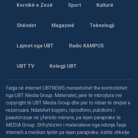
Mbrëmë në orën 18,35, avionët e NATO-s me kërkesën e
Kornikë e Zezë
Sport
Kulturë
UNPROFOR-it, bombarduan pozicionet e izioluara
tokësore të serbëve të Bosnjës të vendosura në malin
Shëndet
Magazinë
Teknologji
Igman, që shtrihet në zonën e ndaluar prej 20 km, në
rrethinë të Sarajevës, njoftojnë burimet zyrtare diplomatike
dhe ushtarake nga selia e Aleancës së Atlantikut Verior në
Lajmet nga UBT
Radio KAMPUS
Bruksel.
Ky akcion i NATO-s, është një lloj ndëshkimi ndaj forcave
UBT TV
Kolegji UBT
të serbëve të Bosnjës, që kohëve të fundit i përsëritën
sulmet ndaj ushtarëve të UNPROFOR-it e veçanërisht kur
dje në mëngjes (të premten) në afërsi të Ilixhës i detyruan
Faqja në internet UBTNEWS menaxhohet the kontrollohet
helmetkaltërit ukrainas t’u dorëzojnë një tank T-55, dy qerre
nga UBT Media Group. Materialet, janë të mbrojtura me
të blinduara M-0, një bateri topash kundërajror dhe dy tri
copyright të UBT Media Group dhe për to mban të drejtat e
orë më vonë e sulmuan helikopterin “Puma” të kontigjentit
rezervuara. Ndalohet kopjimi, riprodhimi, publikimi i
francez, që kërkonte materialin e “vjedhur”.
paautorizuar në çfarëdo mënyre, pa lejen paraprake të
MEDIA Group. Shfrytëzimi i materialeve nga ndonjë faqe
Në bombardimet e NATO-s ndaj pozicioneve serbe morën
interneti a medium tjetër pa lejen paraprake, është shkelje
pjesë avionët amerikanë “A10”, mirazhët francez, jaguarët