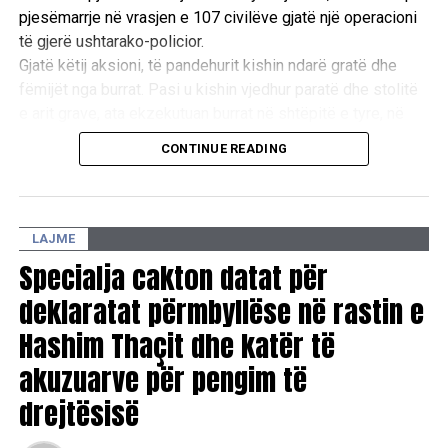
pjesëmarrje në vrasjen e 107 civilëve gjatë një operacioni
të gjerë ushtarako-policior.
Gjatë këtij aksioni, të pandehurit kishin ndarë gratë dhe
fëmijët nga burrat. Pasi u kishin vjedhur paratë dhe stolitë
e arit grave, ata ekzekutuan burrat në shtëpitë e tyre, në
oborre dhe te lokacioni i njohur si “Ura e Taliqit”, si dhe u
CONTINUE READING
vunë flakën shtëpive të tyre. /E.A/
LAJME
Specialja cakton datat për
deklaratat përmbyllëse në rastin e
Hashim Thaçit dhe katër të
akuzuarve për pengim të
drejtësisë