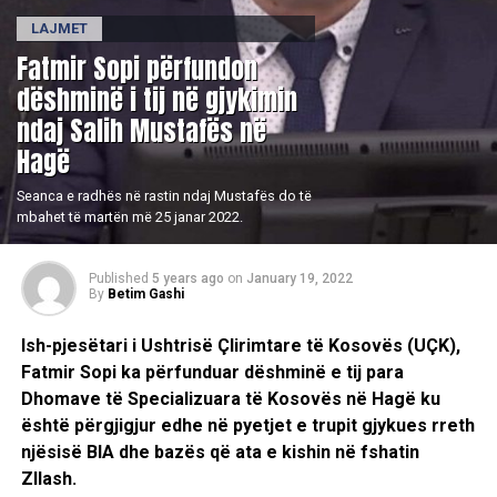
LAJMET
​Fatmir Sopi përfundon
dëshminë i tij në gjykimin
ndaj Salih Mustafës në
Hagë
Seanca e radhës në rastin ndaj Mustafës do të
mbahet të martën më 25 janar 2022.
Published
5 years ago
on
January 19, 2022
By
Betim Gashi
Ish-pjesëtari i Ushtrisë Çlirimtare të Kosovës (UÇK),
Fatmir Sopi ka përfunduar dëshminë e tij para
Dhomave të Specializuara të Kosovës në Hagë ku
është përgjigjur edhe në pyetjet e trupit gjykues rreth
njësisë BIA dhe bazës që ata e kishin në fshatin
Zllash.