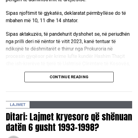
Sipas njoftimit të gjykatës, deklaratat përmbyllëse do të
mbahen më 10, 11 dhe 14 shtator.
Sipas aktakuzës, të pandehurit dyshohet se, në periudhën
nga prilli deri në nëntor të vitit 2023, kanë tentuar të
ndikojnë te dëshmitarët e thirrur nga Prokuroria në
procesin gjyqësor për krime lufte kundër Hashim Thaçit
dhe ish-krerëve të tjerë të Ushtrisë Çlirimtare të Kosovës,
Kadri Veselit, Jakup Krasniqit dhe Rexhep Selimit.
CONTINUE READING
Ndaj Thaçit janë ngritur tri akuza për tentim të pengimit të
personave zyrtarë në kryerjen e detyrave zyrtare, si dhe
tetë akuza për shkelje të fshehtësisë së procedurës dhe
LAJMET
mosbindje ndaj gjykatës.
Ditari: Lajmet kryesore që shënuan
Ndërkaq, ndaj Bashkim Smakajt, Isni Kilajt dhe Fadil Fazliut
datën 6 gusht 1993-1998?
është ngritur nga një akuzë për tentim të pengimit të
personave zyrtarë në kryerjen e detyrave zyrtare dhe nga