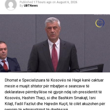
Published
17 hours ago
on
August 6, 2026
By
UBTNews
Dhomat e Specializuara të Kosovës në Hagë kanë caktuar
mesin e muajit shtator për mbajtjen e seancave të
deklaratave përmbyllëse në gjyqin ndaj ish-presidentit të
Kosovës, Hashim Thaçi, si dhe Bashkim Smakajt, Isni
Kilajt, Fadil Fazliut dhe Hajredin Kuçit, të cilët akuzohen për
pengim të administrimit të drejtësisë.