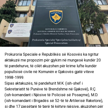
UP NEXT
Kryeministri në detyrë i Afganistanit bën thirrje për
njohje diplomatike
DON'T MISS
Lideri i ri i Interpolit përballet me akuza për torturë
Prokuroria Speciale e Republikës së Kosovës ka ngritur
aktakuzë me propozim për gjykim në mungesë kundër 20
të pandehurve, të cilët akuzohen për krime lufte kundër
popullsisë civile në Komunën e Gjakovës gjatë viteve
1998-1999.
Sipas aktakuzës, të pandehurit M.K. (ish-shef i
Sekretariatit të Punëve të Brendshme në Gjakovë), R.Ç.
(ish-komandant i Njësive të Policisë së Posaçme), M.D.
(ish-komandant i Brigadës së 52-të të Artilerisë Raketore),
si dhe 17 pjesëtarë të tjerë të këtyre njësive, akuzohen për