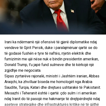
gjitha shtëpitë në Zllash dhe e kanë garantuar shkollën dhe
shtëpitë që dukeshin nga kodra e Zllashit të Vogël.
Sopi ka thënë se në kohën e garantimeve serbe ai me një
grup ushtarësh nuk janë larguar nga Zllashi por kanë qenë
në male deri në largimin e forcave serbe.
Irani ka ndërmarrë një ofensivë të gjerë diplomatike ndaj
Fatmir Sopi ka dëshmuar për dy ditë me radhë para
vendeve të Gjirit Persik, duke i paralajmëruar qartë se do
Dhomave të Specializuara ku ndër të tjera ka thënë se nuk
të godasë fushën e tyre të naftës, rrjetin elektrik dhe
ndodhet aty me vullnetin e tij të lirë por që është ftuar nga
furnizimin me ujë nëse nuk e bindin presidentin amerikan,
Zyra e Prokurorit të Specializuar.
Donald Trump, t’u japë fund sulmeve dhe të kërkojë një
zgjidhje me negociata.
Sopi ka thënë se i ishte bashkuar UÇK-së që prej fillimeve
Sipas zyrtarëve rajonalë, ministri i Jashtëm iranian, Abbas
të saj në vitin 1998 dhe ka kryer detyrën e organizatorit në
Araqchi, ka zhvilluar biseda me homologët nga Arabia
rajonin e Gollakut ndërsa sot është kryetari i Organizatës
Saudite, Turqia, Katari dhe drejtues ushtarakë të Pakistanit.
së Veteranëve të Luftës së UÇK-së në Prishtinë.
Mesazhi i Teheranit është i qartë: çdo sulm i ri amerikan
Para dëshmisë së Sopit, në procesin gjyqësor ndaj Salih
ndaj Iranit do të pasojë me hakmarrje të drejtpërdrejtë ndaj
Mustafës janë dëgjuar dhjetë dëshmitarë të ZPS-së, të
aseteve strategjike dhe infrastrukturës kritike në të gjithë