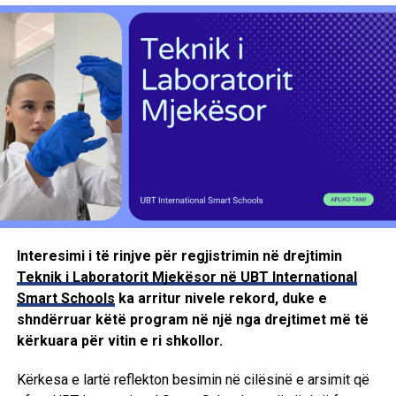
simptoma që nuk duhet të neglizhohen. Ato nuk
nënkuptojnë domosdoshmërisht praninë e një tumori, por
kërkojnë vlerësim mjekësor, veçanërisht kur janë të
vazhdueshme ose përsëriten.
Në praktikën moderne kirurgjikale, qasja laparoskopike
mund të ofrojë alternativa më pak invazive për pacientë të
përzgjedhur, gjithmonë në varësi të diagnozës, gjendjes së
pacientit dhe indikacionit kirurgjikal. Vendimmarrja duhet të
bazohet në ekzaminimin klinik, imazherinë, analizat
përkatëse dhe vlerësimin multidisiplinar.
Interesimi i të rinjve për regjistrimin në drejtimin
Teknik i Laboratorit Mjekësor në UBT International
Smart Schools
ka arritur nivele rekord, duke e
shndërruar këtë program në një nga drejtimet më të
kërkuara për vitin e ri shkollor.
Kërkesa e lartë reflekton besimin në cilësinë e arsimit që