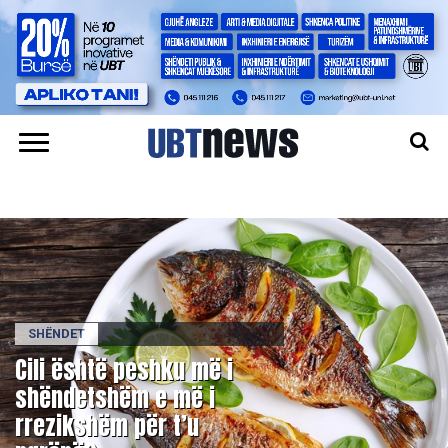
SHËNDET
​Cili është peshku më i
shëndetshëm e më i
rrezikshëm për t’u