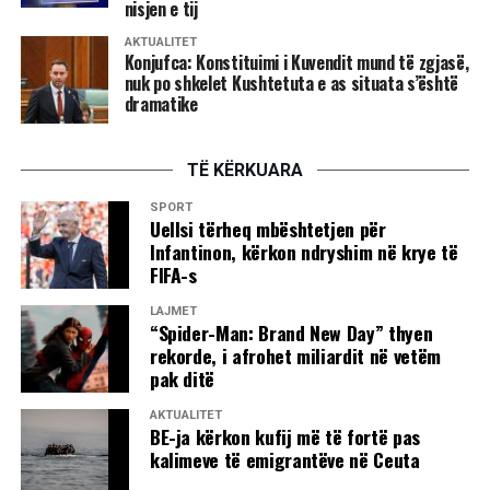
nisjen e tij
Kosovë.
AKTUALITET
Konjufca: Konstituimi i Kuvendit mund të zgjasë,
“Zemra juaj meriton kujdesin e profesionistëve” mbetet
nuk po shkelet Kushtetuta e as situata s’është
filozofia që udhëheq këtë shërbim, duke synuar
dramatike
diagnostikim të hershëm, trajtim kirurgjikal cilësor dhe
rikthim të sigurt të pacientëve në jetën e tyre të
TË KËRKUARA
përditshme.
SPORT
Për informata shtesë dhe rezervimin e një vizite ose
Uellsi tërheq mbështetjen për
Infantinon, kërkon ndryshim në krye të
konsulte kardiokirurgjikale me Dr. Sulejman Kusin,
FIFA-s
pacientët mund të kontaktojnë United Hospital në numrat:
LAJMET
📞 038 60 70 70 | 046 60 70 70
“Spider-Man: Brand New Day” thyen
rekorde, i afrohet miliardit në vetëm
📍 M2 Prishtinë–Ferizaj, Km 7, Prishtinë, Kosovë
pak ditë
AKTUALITET
BE-ja kërkon kufij më të fortë pas
kalimeve të emigrantëve në Ceuta