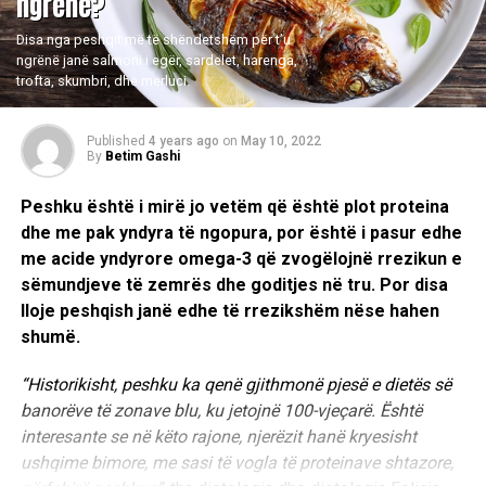
ngrënë?
Disa nga peshqit më të shëndetshëm për t’u
ngrënë janë salmoni i egër, sardelet, harenga,
trofta, skumbri, dhe merluci.
Published
4 years ago
on
May 10, 2022
By
Betim Gashi
Peshku është i mirë jo vetëm që është plot proteina
dhe me pak yndyra të ngopura, por është i pasur edhe
me acide yndyrore omega-3 që zvogëlojnë rrezikun e
sëmundjeve të zemrës dhe goditjes në tru. Por disa
lloje peshqish janë edhe të rrezikshëm nëse hahen
shumë.
“Historikisht, peshku ka qenë gjithmonë pjesë e dietës së
banorëve të zonave blu, ku jetojnë 100-vjeçarë. Është
interesante se në këto rajone, njerëzit hanë kryesisht
ushqime bimore, me sasi të vogla të proteinave shtazore,