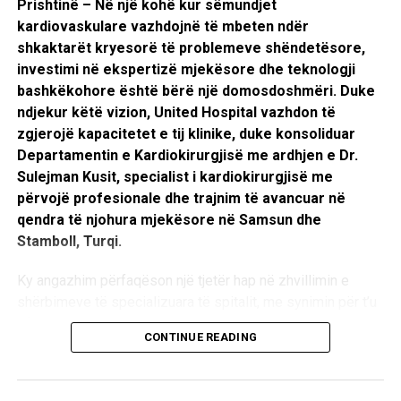
Prishtinë – Në një kohë kur sëmundjet
duke mësuar të krijojnë dhe menaxhojnë baza të të
kardiovaskulare vazhdojnë të mbeten ndër
dhënave, të analizojnë informacione, të përdorin sisteme
shkaktarët kryesorë të problemeve shëndetësore,
moderne informatike, si dhe të ndërtojnë aplikacione dhe
investimi në ekspertizë mjekësore dhe teknologji
ueb-faqe funksionale. Programi përfshin përdorimin e
bashkëkohore është bërë një domosdoshmëri. Duke
teknologjive bashkëkohore për menaxhimin e të dhënave
ndjekur këtë vizion, United Hospital vazhdon të
laboratorike, dizajnimin e bazave relacionale të të dhënave,
zgjerojë kapacitetet e tij klinike, duke konsoliduar
krijimin e pyetësorëve, raporteve dhe formave për
Departamentin e Kardiokirurgjisë me ardhjen e Dr.
analizimin e informacionit, si dhe zhvillimin e aftësive në
Sulejman Kusit, specialist i kardiokirurgjisë me
dizajnimin dhe publikimin e ueb-faqeve.
përvojë profesionale dhe trajnim të avancuar në
qendra të njohura mjekësore në Samsun dhe
Mësimi zhvillohet në laboratorë modernë të pajisur me
Stamboll, Turqi.
teknologjinë më të avancuar, ku nxënësit punojnë me
kompjuterë, pajisje laboratorike dhe platforma
Ky angazhim përfaqëson një tjetër hap në zhvillimin e
profesionale, duke fituar përvojë praktike që i përgatit për
shërbimeve të specializuara të spitalit, me synimin për t’u
studime universitare dhe për tregun e punës.
ofruar pacientëve kujdes kirurgjikal modern, të sigurt dhe
CONTINUE READING
të bazuar në praktikat më të avancuara të mjekësisë
Krahas aftësive teknike, programi zhvillon edhe
bashkëkohore. Duke investuar vazhdimisht në teknologji
kompetenca të domosdoshme të shekullit XXI, si
diagnostikuese, infrastrukturë moderne dhe staf të
komunikimin efektiv, bashkëpunimin në grup, mendimin