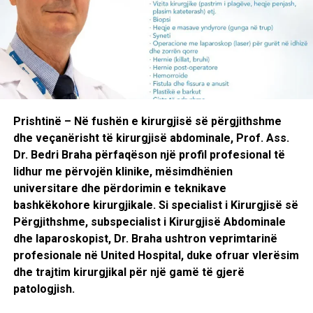
RELATED TOPICS:
PESHKU
UP NEXT
​Dita Botërore e Lupus
DON'T MISS
Prishtinë – Në fushën e kirurgjisë së përgjithshme
​Pesë shenja se duhet të kujdeseni më shumë për veten
dhe veçanërisht të kirurgjisë abdominale, Prof. Ass.
Dr. Bedri Braha përfaqëson një profil profesional të
lidhur me përvojën klinike, mësimdhënien
universitare dhe përdorimin e teknikave
bashkëkohore kirurgjikale. Si specialist i Kirurgjisë së
Përgjithshme, subspecialist i Kirurgjisë Abdominale
dhe laparoskopist, Dr. Braha ushtron veprimtarinë
profesionale në United Hospital, duke ofruar vlerësim
dhe trajtim kirurgjikal për një gamë të gjerë
patologjish.