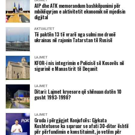
LAJMET
AIP dhe ATK memorandum bashkëpunimi për
diseksioneve akute dhe kronike të aortës, si dhe
mbikëqyrjen e aktivitetit ekonomik në mjedisin
korrigjimin e defekteve kongjenitale të zemrës tek
digjital
pacientët e rritur.
AKTUALITET
Për pacientët me patologji komplekse, United Hospital
Të paktën 13 të vrarë nga sulmi me dronë
ukrainas në rajonin Tatarstan të Rusisë
ofron edhe procedura të kombinuara, ku ndërhyrjet
koronare, valvulare dhe aortike realizohen në të njëjtën
seancë operative, përmes një bashkëpunimi të ngushtë
LAJMET
KFOR-i nis integrimin e Policisë së Kosovës në
ndërmjet kardiokirurgut, kardiologut, anesteziologut dhe
sigurinë e Manastirit të Deçanit
ekipit multidisiplinar.
Filozofia e United Hospital mbështetet në ofrimin e
LAJMET
kujdesit shëndetësor të bazuar në evidencë shkencore,
Ditari: Lajmet kryesore që shënuan datën 10
gusht 1993-1998?
inovacion teknologjik dhe standarde të larta profesionale,
duke e vendosur pacientin në qendër të çdo
vendimmarrjeje klinike. Investimet e vazhdueshme në
LAJMET
teknologji, aparatura moderne dhe burime njerëzore të
Gruda i përgjigjet Konjufcës: Gjykata
Kushtetuese ka sqaruar se afati 30-ditor është
specializuara e kanë bërë spitalin një adresë të
për përfundimin e konstituimit, jo vetëm për
rëndësishme për trajtimin e patologjive komplekse në