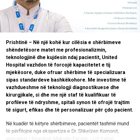
me qarkullim ekstrakorporal (On-Pump CABG) ashtu edhe
pa të (Off-Pump CABG), si dhe teknika të avancuara të
revaskularizimit arterial dhe venoz të miokardit, me
synimin për të përmirësuar furnizimin me gjak të muskulit
të zemrës dhe cilësinë e jetës së pacientit.
Prishtinë – Në një kohë kur cilësia e shërbimeve
Një tjetër segment i rëndësishëm përfshin kirurgjinë e
shëndetësore matet me profesionalizmin,
valvulave të zemrës, ku realizohen ndërhyrje për
teknologjinë dhe kujdesin ndaj pacientit, United
zëvendësimin dhe riparimin e valvulave aortale, mitrale
Hospital vazhdon të forcojë kapacitetet e tij
dhe trikuspidale, trajtimin kirurgjikal të endokarditit infektiv,
mjekësore, duke ofruar shërbime të specializuara
si dhe procedura hibride në bashkëpunim me ekipin e
sipas standardeve bashkëkohore. Me investime të
kardiologjisë intervenuese.
vazhdueshme në teknologji diagnostikuese dhe
kirurgjikale, si dhe me një staf të kualifikuar të
Departamenti ofron gjithashtu kirurgji minimale invazive,
profileve të ndryshme, spitali synon të ofrojë trajtim
duke përdorur teknika moderne me prerje më të vogla
të sigurt, efikas dhe të personalizuar për çdo pacient.
kirurgjikale, të cilat synojnë reduktimin e traumës
operative, rikuperim më të shpejtë dhe rezultate më të
Në kuadër të këtyre shërbimeve, pacientët tashmë mund
mira funksionale për pacientët. Në këtë kategori
të përfitojnë nga ekspertiza e Dr. Shkelzen Komonit,
përfshihen procedura të avancuara si ablacioni kirurgjikal i
specialist i Kirurgjisë Maksilo-Faciale, i cili trajton